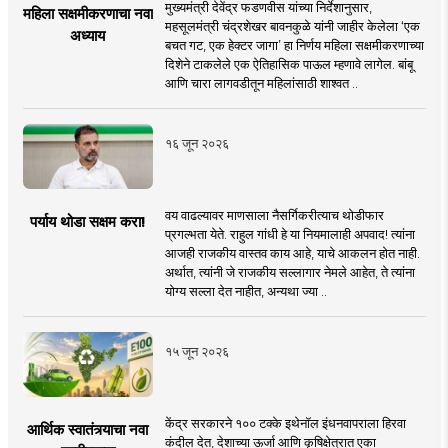
मुख्यमंत्री देवेंद्र फडणवीस यांच्या निर्देशानुसार,
महिला सक्षमीकरणाचा नवा
महसूलमंत्री चंद्रशेखर बावनकुळे यांनी जाहीर केलेला ‘एक
अध्याय
बचत गट, एक हेक्टर जागा’ हा निर्णय महिला सक्षमीकरणाच्या
दिशेने टाकलेले एक ऐतिहासिक पाऊल म्हणावे लागेल. बांबू
आणि चारा लागवडीतून महिलांसाठी शाश्वत ..
१६ जून २०२६
वय वाढल्यावर माणसाला नैसर्गिकरीत्याच थोडीफार
पर्याय थोडा सक्षम करा!
प्रगल्भता येते. राहुल गांधी हे या नियमालाही अपवाद! त्यांना
आजही राजकीय वास्तव काय आहे, याचे आकलन होत नाही.
अर्थात, त्यांनी जे राजकीय सल्लागार नेमले आहेत, ते त्यांना
योग्य सल्ला देत नाहीत, अन्यथा ज्या ..
१५ जून २०२६
केंद्र सरकारने १०० टक्के इथेनॉल इंधनवापराला हिरवा
आर्थिक स्वातंत्र्याचा नवा
कंदील देत, देशाच्या ऊर्जा आणि कृषिक्षेत्रात एका