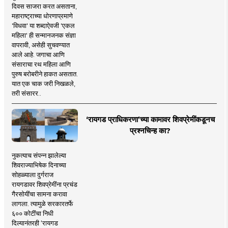
दिवस साजरा करत असताना,
महाराष्ट्राच्या धोरणाप्रमाणे
'विधवा' या शब्दाऐवजी 'एकल
महिला' ही सन्मानजनक संज्ञा
वापरावी, असेही सुचवण्यात
आले आहे. जगाचा आणि
संसाराचा रथ महिला आणि
पुरुष बरोबरीने हाकत असतात.
यात एक चाक जरी निखळले,
तरी संसारर..
‘रायगड प्राधिकरणा’च्या कामावर शिवप्रेमींकडूनच
प्रश्नचिन्ह का?
नुकत्याच संपन्न झालेल्या
शिवराज्याभिषेक दिनाच्या
सोहळ्याला दुर्गराज
रायगडावर शिवप्रेमींना प्रचंड
गैरसोयींचा सामना करावा
लागला. त्यामुळे सरकारतर्फे
६०० कोटींचा निधी
दिल्यानंतरही ‘रायगड