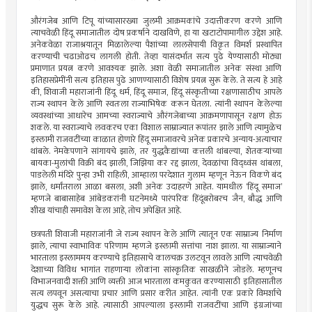
औरंगजेब आणि टिपू यांच्यासारख्या जुलमी आक्रमकांचे उदात्तीकरण करणे आणि
त्याचवेळी हिंदू समाजातील दोष प्रकर्षाने दाखविणे, हा या खटाटोपामागील उद्देश आहे.
अनेकवेळा राजाश्रयातून मिळालेल्या पैशांच्या लालसेपायी विकृत विमर्श प्रस्थापित
करण्याची चढाओढच लागली होती. तेव्हा यासंदर्भात सत्य पुढे येण्यासाठी मोठ्या
प्रमाणात प्रयत्न करणे आवश्यक झाले. अशा वेळी समाजातील अनेक संस्था आणि
इतिहासप्रेमींनी सत्य इतिहास पुढे आणण्यासाठी विशेष प्रयत्न सुरू केले. ते सत्य हे आहे
की, शिवाजी महाराजांनी हिंदू धर्म, हिंदू समाज, हिंदू संस्कृतीच्या रक्षणासाठीच आपले
राज्य स्थापन केले आणि स्वतःला राज्याभिषेक करून घेतला. त्यांनी स्थापन केलेल्या
व्यवस्थांच्या आधारेच आमच्या स्वराज्याचे औरंगजेबाच्या आक्रमणापासून रक्षण होऊ
शकले. या स्वराज्याचे लवकरच एका विशाल साम्राज्यात रूपांतर झाले आणि त्यामुळेच
इस्लामी राजवटींच्या काळात होणारे हिंदू समाजावरचे अनेक प्रकारचे अन्याय-अत्याचार
थांबले. नेमकेपणाने सांगायचे झाले, तर युद्धकैद्यांच्या कत्तली थांबल्या, शेतकऱ्यांच्या
बायका-मुलांची विक्री बंद झाली, जिझिया कर रद्द झाला, देवळांचा विद्ध्वंस थांबला,
पाडलेली मंदिरे पुन्हा उभी राहिली, आम्हाला परदेशात गुलाम म्हणून नेऊन विकणे बंद
झाले, धर्मांतराला आळा बसला, अशी अनेक उदाहरणे आहेत. यामधील ‌‘हिंदू समाज‌’
म्हणजे बाबासाहेब आंबेडकरांनी घटनेमध्ये पारंपरिक हिंदूंबरोबरच जैन, बौद्ध आणि
शीख यांचाही समावेश केला आहे, तोच अपेक्षित आहे.
छत्रपती शिवाजी महाराजांनी जे राज्य स्थापन केले आणि त्यातून एक साम्राज्य निर्माण
झाले, त्याचा स्वाभाविक परिणाम म्हणजे इस्लामी सत्तांचा नाश झाला. या साम्राज्याने
भारताला इस्लाममय करण्याचे इतिहासाचे कालचक्र उलटवून लावले आणि त्याचवेळी
देशाच्या विविध भागांत राहणाऱ्या लोकांना सांस्कृतिक साखळीने जोडले. म्हणूनच
विभाजनवादी शक्ती आणि व्यक्ती आज भारताला कमकुवत करण्यासाठी इतिहासातील
सत्य लपवून असत्याचा प्रचार आणि प्रसार करीत आहेत. त्यांनी एक प्रकारे विमर्शाचे
युद्धच सुरू केले आहे. त्यासाठी आपल्याला इस्लामी राजवटींचा आणि इंग्रजांच्या