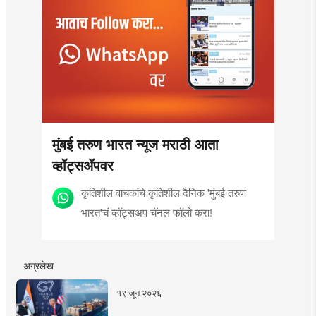
मुंबई तरुण भारत न्यूज मराठी आता
व्हॉट्सॲपवर
कृतिशील वाचकांचे कृतिशील दैनिक 'मुंबई तरुण
भारत'चं व्हॉट्सअप चॅनल फॉलो करा!
अग्रलेख
१९ जून २०२६