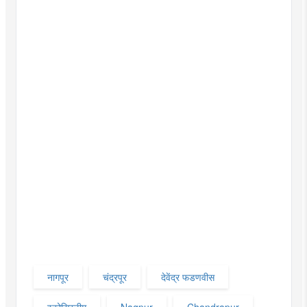
नागपूर
चंद्रपूर
देवेंद्र फडणवीस
इकोसिस्टीम
Nagpur
Chandrapur