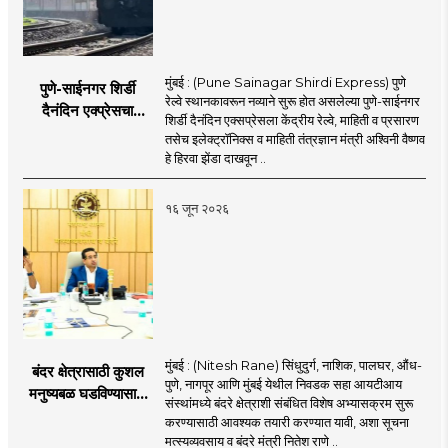
मुंबई : (Pune Sainagar Shirdi Express) पुणे
पुणे-साईनगर शिर्डी
रेल्वे स्थानकावरून नव्याने सुरू होत असलेल्या पुणे-साईनगर
दैनंदिन एक्प्रेसचा
शिर्डी दैनंदिन एक्सप्रेसला केंद्रीय रेल्वे, माहिती व प्रसारण
शुभारंभ; केंद्रीय मंत्री
तसेच इलेक्ट्रॉनिक्स व माहिती तंत्रज्ञान मंत्री अश्विनी वैष्णव
अश्विनी वैष्णव दाखवणार
हे हिरवा झेंडा दाखवून ..
हिरवा झेंडा
१६ जून २०२६
मुंबई : (Nitesh Rane) सिंधुदुर्ग, नाशिक, पालघर, औंध-
बंदर क्षेत्रासाठी कुशल
पुणे, नागपूर आणि मुंबई येथील निवडक सहा आयटीआय
मनुष्यबळ घडविण्यासाठी
संस्थांमध्ये बंदरे क्षेत्राशी संबंधित विशेष अभ्यासक्रम सुरू
वेगाने प्रयत्न; राज्यातील
करण्यासाठी आवश्यक तयारी करण्यात यावी, अशा सूचना
सहा आयटीआयमध्ये विशेष
मत्स्यव्यवसाय व बंदरे मंत्री नितेश राणे ..