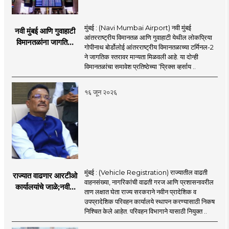
मुंबई : (Navi Mumbai Airport) नवी मुंबई
नवी मुंबई आणि गुवाहाटी
आंतरराष्ट्रीय विमानतळ आणि गुवाहाटी येथील लोकप्रिया
विमानतळांना जागतिक
गोपीनाथ बोर्डोलोई आंतरराष्ट्रीय विमानतळाच्या टर्मिनल-2
गौरव; प्रिक्स व्हर्साय
ने जागतिक स्तरावर मान्यता मिळवली आहे. या दोन्ही
२०२६च्या यादीत स्थान
विमानतळांचा समावेश प्रतिष्ठेच्या ‘प्रिक्स व्हर्साय ..
१६ जून २०२६
मुंबई : (Vehicle Registration) राज्यातील वाढती
राज्यात वाढणार आरटीओ
वाहनसंख्या, नागरिकांची वाढती गरज आणि प्रशासनावरील
कार्यालयांचे जाळे;नवीन
ताण लक्षात घेता राज्य सरकराने नवीन प्रादेशिक व
आरटीओ कार्यालयांसाठी
उपप्रादेशिक परिवहन कार्यालये स्थापन करण्यासाठी निकष
निकष निश्चित
निश्चित केले आहेत. परिवहन विभागाने यासाठी नियुक्त ..