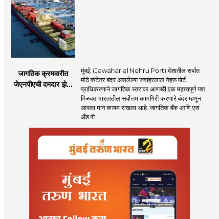
होणार
मुंबई: (Jawaharlal Nehru Port) देशातील सर्वात
जागतिक क्रमवारीत
मोठे कंटेनर बंदर असलेल्या जवाहरलाल नेहरू पोर्ट
जेएनपीएची दमदार झेप;
प्राधिकरणाने जागतिक स्तरावर आणखी एक महत्त्वपूर्ण यश
भारतातील अव्वल कंटेनर
मिळवत भारतातील सर्वोत्तम कामगिरी करणारे बंदर म्हणून
बंदराचा मान कायम
आपला मान कायम राखला आहे. जागतिक बँक आणि एस
अँड पी ..