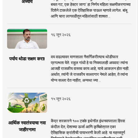
अध्याय
बचत गट, एक हेक्टर जागा’ हा निर्णय महिला सक्षमीकरणाच्या
दिशेने टाकलेले एक ऐतिहासिक पाऊल म्हणावे लागेल. बांबू
आणि चारा लागवडीतून महिलांसाठी शाश्वत ..
१६ जून २०२६
वय वाढल्यावर माणसाला नैसर्गिकरीत्याच थोडीफार
पर्याय थोडा सक्षम करा!
प्रगल्भता येते. राहुल गांधी हे या नियमालाही अपवाद! त्यांना
आजही राजकीय वास्तव काय आहे, याचे आकलन होत नाही.
अर्थात, त्यांनी जे राजकीय सल्लागार नेमले आहेत, ते त्यांना
योग्य सल्ला देत नाहीत, अन्यथा ज्या ..
१५ जून २०२६
केंद्र सरकारने १०० टक्के इथेनॉल इंधनवापराला हिरवा
आर्थिक स्वातंत्र्याचा नवा
कंदील देत, देशाच्या ऊर्जा आणि कृषिक्षेत्रात एका
जाहीरनामा
ऐतिहासिक क्रांतीची पायाभरणी केली आहे. या महत्त्वपूर्ण