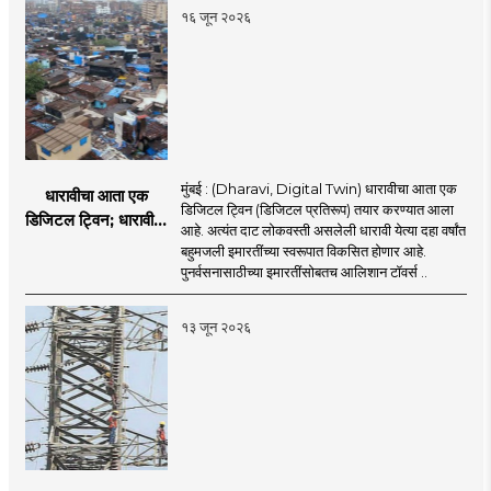
१६ जून २०२६
मुंबई : (Dharavi, Digital Twin) धारावीचा आता एक
धारावीचा आता एक
डिजिटल ट्विन (डिजिटल प्रतिरूप) तयार करण्यात आला
डिजिटल ट्विन; धारावीची
आहे. अत्यंत दाट लोकवस्ती असलेली धारावी येत्या दहा वर्षांत
सर्व माहिती या डिजिटल
बहुमजली इमारतींच्या स्वरूपात विकसित होणार आहे.
ट्विनमध्ये जतन
पुनर्वसनासाठीच्या इमारतींसोबतच आलिशान टॉवर्स ..
१३ जून २०२६