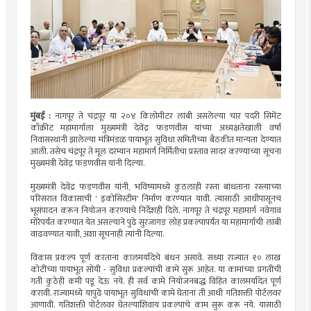
मुंबई :
नागपूर ते चंद्रपूर या २०४ किलोमीटर लांबी असलेल्या चार पदरी सिमेंट
काँक्रीट महामार्गाला मुख्यमंत्री देवेंद्र फडणवीस यांच्या अध्यक्षतेखाली वर्षा
निवासस्थानी झालेल्या मंत्रिमंडळ पायाभूत सुविधा समितीच्या बैठकीत मान्यता देण्यात
आली. तसेच चंद्रपूर ते मूल दरम्यान महामार्ग निर्मितीचा प्रस्ताव सादर करण्याच्या सूचना
मुख्यमंत्री देवेंद्र फडणवीस यांनी दिल्या.
मुख्यमंत्री देवेंद्र फडणवीस यांनी, भविष्यामध्ये कुठलाही रस्ता बांधताना रस्त्याच्या
परिसरात विकासाची ' इकोसिस्टीम' निर्माण करण्यात यावी. त्यासाठी आधीपासूनच
भूसंपादन करून नियोजन करण्याचे निर्देशही दिले. नागपूर ते चंद्रपूर महामार्ग नवेगाव
मोरेपर्यंत करण्यात येत असल्याने पुढे सुरजागड लोह प्रकल्पापर्यंत या महामार्गाची लांबी
वाढवण्यात यावी, अशा सूचनाही त्यांनी दिल्या.
विकास प्रकल्प पूर्ण करताना कालमर्यादेचे बंधन असावे. सध्या राज्यात १० लाख
कोटींच्या पायाभूत सोयी - सुविधा प्रकल्पांची कामे सुरू आहेत. या कामांच्या प्रगतीची
गती कुठेही कमी पडू देऊ नये. ही सर्व कामे नियोजनबद्ध विहित कालमर्यादेत पूर्ण
करावी. राज्यामध्ये यापुढे पायाभूत सुविधांची कामे घेताना ती आधी गतिशक्ती पोर्टलवर
आणावी. गतिशक्ती पोर्टलवर घेतल्याशिवाय प्रकल्पाचे काम सुरू करू नये. यासाठी