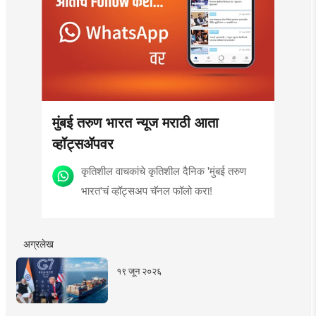
मुंबई तरुण भारत न्यूज मराठी आता
व्हॉट्सॲपवर
कृतिशील वाचकांचे कृतिशील दैनिक 'मुंबई तरुण
भारत'चं व्हॉट्सअप चॅनल फॉलो करा!
अग्रलेख
१९ जून २०२६