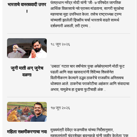
पंतप्रधान नरेंद्र मोदी यांनी 'जी- ७ परिषदेत जागतिक
भारताचे वास्तववादी उत्तर
आर्थिक विकासाचे नवे प्रारूप मांडताना, सागरी सुरक्षेचा
!
महत्त्वाचा मुद्दा उपस्थित केला. तसेच राष्ट्राध्यक्ष ट्रम्प
यांच्याशी झालेली द्विपक्षीय चर्चा भारताचे वाढते सामर्थ
दर्शवणारी असली, तरी ट्रम्प ..
१८ जून २०२६
‘उबाठा’ गटात चार वर्षांनंतर पुन्हा अपेक्षेप्रमााणे मोठी फूट
जुनी माती अन् जुनेच
पडली आणि सहा खासदारांनी शिंदेंच्या शिवसेनेत
वळण!
विलीनीकरण केल्याने उद्धव ठाकरेंचे राजकीय अस्तित्वच
धोक्यात आले. ठाकरेंचा पराकोटीचा अहंकार आणि संवादाचा
अभाव, यामुळेच हा दुसर्‍या फुटीचाही अंक ..
१७ जून २०२६
मुख्यमंत्री देवेंद्र फडणवीस यांच्या निर्देशानुसार,
महिला सक्षमीकरणाचा नवा
महसूलमंत्री चंद्रशेखर बावनकुळे यांनी जाहीर केलेला ‘एक