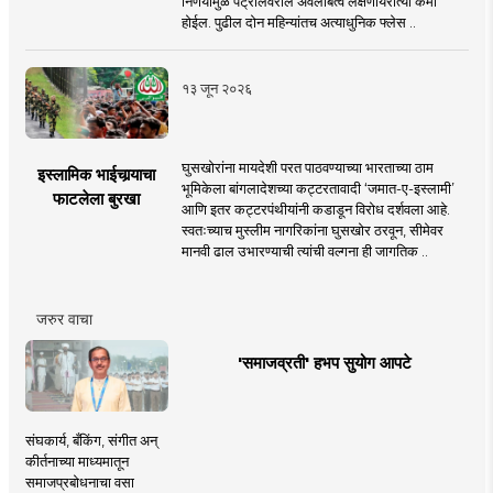
निर्णयामुळे पेट्रोलवरील अवलंबित्व लक्षणीयरीत्या कमी
होईल. पुढील दोन महिन्यांतच अत्याधुनिक फ्लेस ..
१३ जून २०२६
घुसखोरांना मायदेशी परत पाठवण्याच्या भारताच्या ठाम
इस्लामिक भाईचार्‍याचा
भूमिकेला बांगलादेशच्या कट्टरतावादी ‘जमात-ए-इस्लामी’
फाटलेला बुरखा
आणि इतर कट्टरपंथीयांनी कडाडून विरोध दर्शवला आहे.
स्वतःच्याच मुस्लीम नागरिकांना घुसखोर ठरवून, सीमेवर
मानवी ढाल उभारण्याची त्यांची वल्गना ही जागतिक ..
जरुर वाचा
'समाजव्रती' हभप सुयोग आपटे
संघकार्य, बँकिंग, संगीत अन्
कीर्तनाच्या माध्यमातून
समाजप्रबोधनाचा वसा