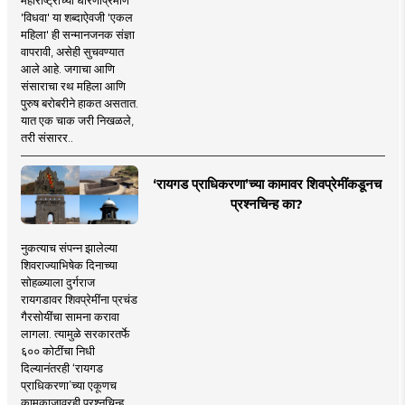
'विधवा' या शब्दाऐवजी 'एकल
महिला' ही सन्मानजनक संज्ञा
वापरावी, असेही सुचवण्यात
आले आहे. जगाचा आणि
संसाराचा रथ महिला आणि
पुरुष बरोबरीने हाकत असतात.
यात एक चाक जरी निखळले,
तरी संसारर..
‘रायगड प्राधिकरणा’च्या कामावर शिवप्रेमींकडूनच
प्रश्नचिन्ह का?
नुकत्याच संपन्न झालेल्या
शिवराज्याभिषेक दिनाच्या
सोहळ्याला दुर्गराज
रायगडावर शिवप्रेमींना प्रचंड
गैरसोयींचा सामना करावा
लागला. त्यामुळे सरकारतर्फे
६०० कोटींचा निधी
दिल्यानंतरही ‘रायगड
प्राधिकरणा’च्या एकूणच
कामकाजावरही प्रश्नचिन्ह