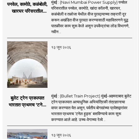
मुंबई : (Navi Mumbai Power Supply) पनवेल
पनवेल, कामोठे, कळंबोली,
परिसरातील पनवेल, कामोठे, खांदा कॉलनी, खारघर,
खारघर परिसरातील
कळंबोली व तळोजा येथील वीज पुरवठ्याच्या तक्रारी दूर
नागरिकांना दिलासा; नवी
करून अखंडित वीज पुरवठा करण्यासाठी महावितरणने युद्ध
मुंबईत वीज पुरवठ्यासाठी
पातळीवर काम सुरू केले असून उपकेंद्रांचा लोड विभागणे,
महावितरणची तातडीची
नवीन ..
उपाययोजना
१३ जून २०२६
मुंबई : (Bullet Train Project) मुंबई-अहमदाबाद बुलेट
बुलेट ट्रेन प्रकल्पात
ट्रेन प्रकल्पात अत्याधुनिक अभियांत्रिकी तंत्रज्ञानाचा
भारतात प्रथमच ‘टनेल
वापर करण्यात येत असून, पर्वतीय बोगद्यांच्या प्रवेशद्वारांवर
हूड्स’ तंत्रज्ञान;
भारतात प्रथमच ‘टनेल हूड्स’ बसविण्याचे काम सुरू
बोगद्यांतील दाबलहरी आणि
करण्यात आले आहे. उच्च-वेगाच्या रेल्वे ..
आवाजावर
नियंत्रण;प्रवास अधिक
१३ जून २०२६
सुरक्षित व आरामदायी