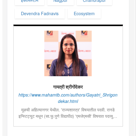
Devendra Fadnavis
Ecosystem
गायत्री श्रीगोंदेकर
https://www.mahamtb.com/authors/Gayatri_Shrigon
dekar.html
मूळची अहिल्यानगर येथील. 'राज्यशास्त्र' विषयातील पदवी. रानडे
इन्स्टिट्यूट मधून (सा.फु.पुणे विद्यापीठ) 'एमजेएमसी' विषयात पदव्युत्तर
शिक्षण. २०१९मध्ये मुंबई तरुण भारतमध्ये 'मंत्रालय प्रतिनिधी' या
पदावर रुजू. सद्यस्थितीत 'इन्फ्रास्ट्रक्चर आणि डेव्हलपमेंट' विशेष
प्रतिनिधी म्हणून कार्यरत. राज्यातील पायाभूत सुविधांविषयी फिल्ड