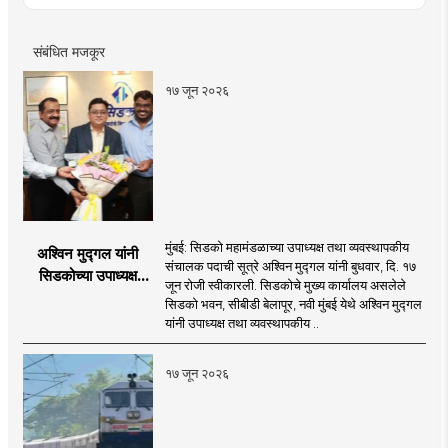
रिपोर्ट आणि लेखनात रस.
संबंधित मजकूर
१७ जून २०२६
मुंबई: सिडको महामंडळाच्या उपाध्यक्ष तथा व्यवस्थापकीय
अश्विन मुद्गल यांनी
संचालक पदाची सूत्रे अश्विन मुद्गल यांनी बुधवार, दि. १७
सिडकोच्या उपाध्यक्ष
जून रोजी स्वीकारली. सिडकोचे मुख्य कार्यालय असलेले
पदाचा पदभार स्वीकारला;
सिडको भवन, सीबीडी बेलापूर, नवी मुंबई येथे अश्विन मुद्गल
प्रकल्प वेळेत पूर्ण
यांनी उपाध्यक्ष तथा व्यवस्थापकीय ..
करण्यास प्राधान्य देणार :
अश्विन मुद्गल
१७ जून २०२६