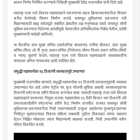
शासन निर्णय निर्गमित करण्याचे निर्देशही मुख्यमंत्री देवेंद्र फडणवीस यांनी दिले आहे.
महाराष्ट्र राज्य रस्ते विकास महामंडळाने प्रकल्पांच्या सहज क्रियान्वयनाकरिता विस्तार
करीत वेगवेगळे विभाग निर्माण करावे. पायाभूत सुविधांच्या प्रकल्पांना गती
मिळण्यासाठी बाह्य स्त्रोतांद्वारे संबंधित क्षेत्रातील तज्ञ मनुष्यबळ घ्यावे. पायाभूत सोयी
सुविधा प्रकल्पांना दिलेल्या आयडीमुळे देयकातील अनियमिततेवर निर्बंध येतील, असेही
मुख्यमंत्र्यांनी यावेळी सांगितले.
या बैठकीस अपर मुख्य सचिव (सार्वजनिक बांधकाम) मनीषा म्हैसकर, अपर मुख्य
सचिव (वित्त) ओ. पी गुप्ता, प्रधान सचिव (नियोजन) सौरभ विजय, प्रधान सचिव (विधी
व न्याय) सुवर्णा केवले, महाराष्ट्र राज्य रस्ते विकास महामंडळाचे व्यवस्थापकीय
संचालक अनिल गायकवाड आदी उपस्थित होते.
समृद्धी महामार्गावर १६ ठिकाणी स्वच्छतागृहे उभारणार
मुख्यमंत्री फडणवीस म्हणाले, समृद्धी महामार्गावर १६ ठिकाणी स्वच्छतागृहांची व्यवस्था
उभारण्यात येत आहे. तसेच पेट्रोल पंप, फूड मॉलची सुविधा असावी. स्वच्छतागृहांच्या
ठिकाणी पर्यटनाच्या दृष्टीने विकास करण्यात यावा. यासाठी महाराष्ट्र राज्य रस्ते विकास
महामंडळाने सल्लागार नियुक्त करावा. महामार्गावर १६ पैकी किमान चार ठिकाणी तरी
एमएसआरडीसीने पर्यटनाच्या दृष्टीने केंद्र निर्माण करावीत. राज्यात पायाभूत सोयी
सुविधांच्या प्रकल्पांकरिता निधी उभारण्यासाठी इच्छुक असलेल्या गुंतवणूकदारांच्या
निधीतून भूसंपादनासह विकास प्रक्रिया राबवावी. पुढील विकासात त्यांचा सहभाग
घेऊन निश्चित मोबदला त्यांना मिळण्याची व्यवस्था करावी. निधी उभारणीचे नवीन
मॉडेल विकसित करावे.