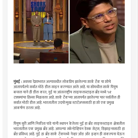
मुंबई :
अवघ्या देशाभरात अल्पावधीत लोकप्रिय झालेल्या शार्क टँक या शोचे
आतापर्यंतचे सर्वात मोठे डील साइन करण्यात आले आहे. या शोमधील शार्क पियुष
बन्सल याने ही डील करत, नुई या आंतरराष्ट्रीय लाइफलस्टाइल ब्रँड मध्ये ५१
टक्क्यांचा हिस्सा मिळवला आहे. शार्क टँकच्या आतापर्यंत झालेल्या चार पर्वातील ही
सर्वात मोठी डील आहे. भारतातील उदयोन्मुख स्टार्टअप्ससाठी हा शो एक प्रमुख
आकर्षण ठरला आहे.
पियुष सुरी आणि निकीता पांडे यांनी स्थापन केलेला नुई हा ब्रँड लाइफस्टाइल क्षेत्रातील
भारतातील एक प्रमुख ब्रँड आहे. आपल्या स्कॅन्डेव्हियन डेस्क सेट्स, डिझाइन्ससाठी हा
ब्रँड प्रसिध्द आहे. नुई हा ब्रँड शार्क टँकमध्ये नेव्हर ऑड ऑर इव्हन ही संकल्पना घेऊन