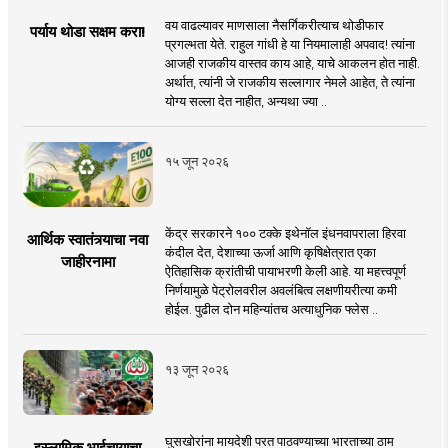
वय वाढल्यावर माणसाला नैसर्गिकरीत्याच थोडीफार
पर्याय थोडा सक्षम करा!
प्रगल्भता येते. राहुल गांधी हे या नियमालाही अपवाद! त्यांना
आजही राजकीय वास्तव काय आहे, याचे आकलन होत नाही.
अर्थात, त्यांनी जे राजकीय सल्लागार नेमले आहेत, ते त्यांना
योग्य सल्ला देत नाहीत, अन्यथा ज्या ..
१५ जून २०२६
केंद्र सरकारने १०० टक्के इथेनॉल इंधनवापराला हिरवा
आर्थिक स्वातंत्र्याचा नवा
कंदील देत, देशाच्या ऊर्जा आणि कृषिक्षेत्रात एका
जाहीरनामा
ऐतिहासिक क्रांतीची पायाभरणी केली आहे. या महत्त्वपूर्ण
निर्णयामुळे पेट्रोलवरील अवलंबित्व लक्षणीयरीत्या कमी
होईल. पुढील दोन महिन्यांतच अत्याधुनिक फ्लेस ..
१३ जून २०२६
घुसखोरांना मायदेशी परत पाठवण्याच्या भारताच्या ठाम
इस्लामिक भाईचार्‍याचा