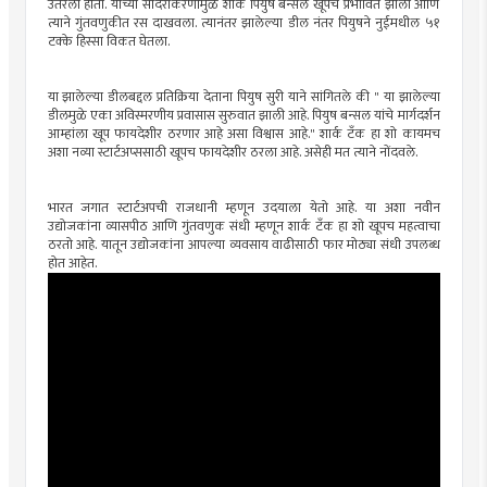
उतरला होता. यांच्या सादरीकरणामुळे शार्क पियुष बन्सल खूपच प्रभावित झाला आणि
त्याने गुंतवणुकीत रस दाखवला. त्यानंतर झालेल्या डील नंतर पियुषने नुईमधील ५१
टक्के हिस्सा विकत घेतला.
या झालेल्या डीलबद्दल प्रतिक्रिया देताना पियुष सुरी याने सांगितले की " या झालेल्या
डीलमुळे एका अविस्मरणीय प्रवासास सुरुवात झाली आहे. पियुष बन्सल यांचे मार्गदर्शन
आम्हांला खूप फायदेशीर ठरणार आहे असा विश्वास आहे." शार्क टँक हा शो कायमच
अशा नव्या स्टार्टअप्ससाठी खूपच फायदेशीर ठरला आहे. असेही मत त्याने नोंदवले.
भारत जगात स्टार्टअपची राजधानी म्हणून उदयाला येतो आहे. या अशा नवीन
उद्योजकांना व्यासपीठ आणि गुंतवणुक संधी म्हणून शार्क टँक हा शो खूपच महत्वाचा
ठरतो आहे. यातून उद्योजकांना आपल्या व्यवसाय वाढीसाठी फार मोठ्या संधी उपलब्ध
होत आहेत.