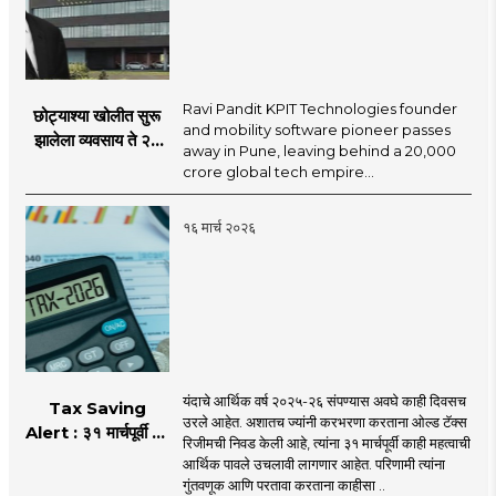
Ravi Pandit KPIT Technologies founder
छोट्याश्या खोलीत सुरू
and mobility software pioneer passes
झालेला व्यवसाय ते २०
away in Pune, leaving behind a ₹20,000
हजार कोटींच्या
crore global tech empire...
साम्राज्याचे ‘सॉफ्टवेअर
किंग’ डॉ. रवी पंडीत यांचे
१६ मार्च २०२६
निधन
यंदाचे आर्थिक वर्ष २०२५-२६ संपण्यास अवघे काही दिवसच
Tax Saving
उरले आहेत. अशातच ज्यांनी करभरणा करताना ओल्ड टॅक्स
Alert : ३१ मार्चपूर्वी पूर्ण
रिजीमची निवड केली आहे, त्यांना ३१ मार्चपूर्वी काही महत्वाची
करुन घ्या 'ही' कामे!
आर्थिक पावले उचलावी लागणार आहेत. परिणामी त्यांना
अन्यथा भरावा लागेल
गुंतवणूक आणि परतावा करताना काहीसा ..