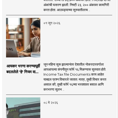
पाचशे अंकांनी घसरला!
अंकांची घसरण झाली. निफ्टी २३, २०० अंकावर कामगिरी
‘हे’ आहे कारण
करत होता. आठवड्याच्या सुरुवातीलाच ..
०१ जून २०२६
जून महिना सुरू झाल्यानंतर देशातील नोकरदारवर्गाला
आयकर भरणा करण्यापूर्वी
आपआपल्या कंपनीतून फॉर्म १६ मिळण्यास सुरुवात होते.
बदललेले 'हे' नियम वाचून
Income Tax file Documents काय आहेत
घ्या! अन्यथा नोटीशीला
याबद्दल प्रश्न विचारले जातात. मात्र, तुम्ही विचार करत
द्यावे लागेल उत्तर
असाल की, तुम्ही फॉर्म १६च्या भरवशावर बसाल आणि
करभरणा सुलभ ..
०८ मे २०२६