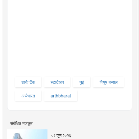
शार्क टँक
स्टार्टअप
नुई
पियुष बन्सल
अर्थभारत
arthbharat
संबंधित मजकूर
०८ जून २०२६