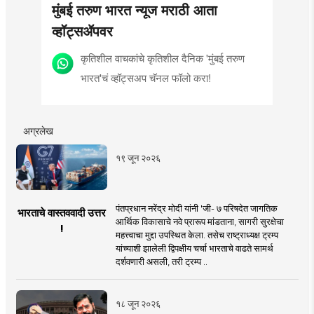
मुंबई तरुण भारत न्यूज मराठी आता
व्हॉट्सॲपवर
कृतिशील वाचकांचे कृतिशील दैनिक 'मुंबई तरुण
भारत'चं व्हॉट्सअप चॅनल फॉलो करा!
अग्रलेख
१९ जून २०२६
पंतप्रधान नरेंद्र मोदी यांनी 'जी- ७ परिषदेत जागतिक
भारताचे वास्तववादी उत्तर
आर्थिक विकासाचे नवे प्रारूप मांडताना, सागरी सुरक्षेचा
!
महत्त्वाचा मुद्दा उपस्थित केला. तसेच राष्ट्राध्यक्ष ट्रम्प
यांच्याशी झालेली द्विपक्षीय चर्चा भारताचे वाढते सामर्थ
दर्शवणारी असली, तरी ट्रम्प ..
१८ जून २०२६