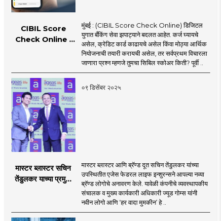
मुंबई : (CIBIL Score Check Online) डिजिटल
CIBIL Score
युगात बँकिंग सेवा झपाट्याने बदलत आहेत. कर्ज घ्यायचे
Check Online :
असेल, क्रेडिट कार्ड काढायचे असेल किंवा मोठ्या आर्थिक
एका क्लिकवर मिळवा
नियोजनाची तयारी करायची असेल, तर सर्वप्रथम विचारला
तुमचा सिबिल स्कोअर!
जाणारा प्रश्न म्हणजे तुमचा सिबिल स्कोअर किती? पूर्वी ..
०९ डिसेंबर २०२५
मास्टर ब्लास्टर आणि ब्रॅण्ड दूत सचिन तेंडुलकर यांच्या
मास्टर ब्लास्टर सचिन
उपस्थितीत एजेस फेडरल लाइफ इन्शुरन्सने आपल्या नव्या
तेंडुलकर याच्या प्रमुख
ब्रॅण्ड लोगोचे अनावरण केले. यावेळी कंपनीचे व्यवस्थापकीय
उपस्थितीत एजेस फेडरल
संचालक व मुख्य कार्यकारी अधिकारी ज्यूड गोम्स यांनी
लाईफ इन्शुरन्सच्या ब्रॅण्ड
नवीन लोगो आणि ‘हर वादा मुमकीन’ हे ..
लोगोचे अनावरण