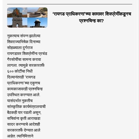
‘रायगड प्राधिकरणा’च्या कामावर शिवप्रेमींकडूनच
प्रश्नचिन्ह का?
नुकत्याच संपन्न झालेल्या
शिवराज्याभिषेक दिनाच्या
सोहळ्याला दुर्गराज
रायगडावर शिवप्रेमींना प्रचंड
गैरसोयींचा सामना करावा
लागला. त्यामुळे सरकारतर्फे
६०० कोटींचा निधी
दिल्यानंतरही ‘रायगड
प्राधिकरणा’च्या एकूणच
कामकाजावरही प्रश्नचिन्ह
उपस्थित करण्यात आले.
यासंदर्भात नुकतीच
सांस्कृतिक कार्यमंत्रालयाची
बैठकही पार पडली असून,
सचिवांना कृती आराखडा
सादर करण्याचे आदेशही
सरकारतर्फे देण्यात आले
आहेत. त्यानिमित्ताने