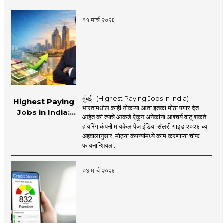
कर!
११ मार्च २०२६
मुंबई : (Highest Paying Jobs in India)
Highest Paying
भारतामधील काही नोकऱ्या आता इतका मोठा पगार देत
Jobs in India:
आहेत की त्याचे आकडे ऐकून अनेकांना आश्चर्य वाटू शकते.
भारतामध्ये सर्वात जास्त
हायरिंग कंपनी मायकेल पेज इंडिया सॅलरी गाइड २०२६ च्या
पगाराच्या नोकऱ्या
अहवालानुसार, मोठ्या कंपन्यांमध्ये काम करणाऱ्या चीफ
कोणत्या? किती पगार
फायनान्शियल ..
मिळतो, जाणून घ्या
०४ मार्च २०२६