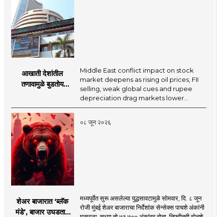
Middle East conflict impact on stock
आखाती देशांतील
market deepens as rising oil prices, FII
तणावामुळे बुडतोय
selling, weak global cues and rupee
गुंतवणूकदारांचा पैसा? या
depreciation drag markets lower...
पाच गोष्टी कारणीभूत!
०८ जून २०२६
मध्यपूर्वेत सुरू असलेल्या युद्धसावटामुळे सोमवार, दि. ८ जून
शेअर बाजारात ‘ब्लॅक
रोजी मुंबई शेअर बाजाराचा निर्देशांक सेन्सेक्स पाचशे अंकांनी
मंडे’, बाजार उघडताच
घसरला. सध्या तो ७३,७०० अंकांवर होता. निफ्टीतही दोनशे