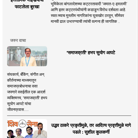
भूमिकेला बांगलादेशच्या कट्टरतावादी ‘जमात-ए-इस्लामी’
फाटलेला बुरखा
आणि इतर कट्टरपंथीयांनी कडाडून विरोध दर्शवला आहे.
स्वतःच्याच मुस्लीम नागरिकांना घुसखोर ठरवून, सीमेवर
मानवी ढाल उभारण्याची त्यांची वल्गना ही जागतिक ..
जरुर वाचा
'समाजव्रती' हभप सुयोग आपटे
संघकार्य, बँकिंग, संगीत अन्
कीर्तनाच्या माध्यमातून
समाजप्रबोधनाचा वसा
जपणारे वसईतील एक आदर्श
व्यक्तिमत्त्व, 'समाजव्रती' हभप
सुयोग आपटे यांचा
जीवनप्रवास.....
उद्धव ठाकरे प्रकृतीमुळे, तर आदित्य प्रवृत्तीमुळे मागे
पडले : सुशील कुलकर्णी