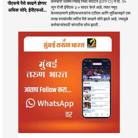
कर्मचारी भविष्य निर्वाह निधी संघटने (EPFO) ने दि. २५
पीएफचे पैसे काढणे होणार
जून रोजी ईपीएफ ३.० सादर केले आहे, त्यात नमूद
अधिक सोपे; ईपीएफओचे
केल्याप्रमाणे इपीएफधारकांना एटीएम आणि यूपीआयद्वारे एक
नवीन निर्णय
लाख रुपयांपर्यंत त्वरित पैसे काढणे सोपे झाले आहे, ज्यामुळे
कर्मचाऱ्यांसाठी चांगलीच सोय झाली ..