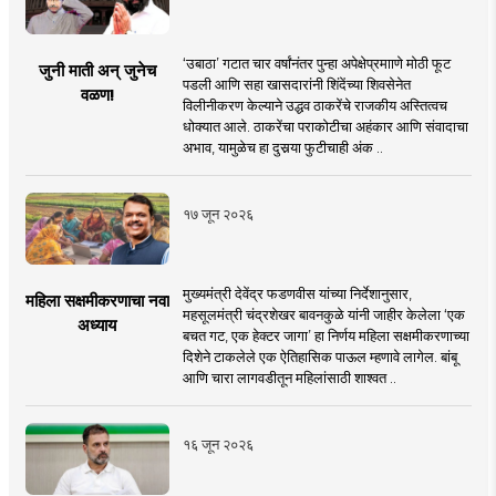
‘उबाठा’ गटात चार वर्षांनंतर पुन्हा अपेक्षेप्रमााणे मोठी फूट
जुनी माती अन् जुनेच
पडली आणि सहा खासदारांनी शिंदेंच्या शिवसेनेत
वळण!
विलीनीकरण केल्याने उद्धव ठाकरेंचे राजकीय अस्तित्वच
धोक्यात आले. ठाकरेंचा पराकोटीचा अहंकार आणि संवादाचा
अभाव, यामुळेच हा दुसर्‍या फुटीचाही अंक ..
१७ जून २०२६
मुख्यमंत्री देवेंद्र फडणवीस यांच्या निर्देशानुसार,
महिला सक्षमीकरणाचा नवा
महसूलमंत्री चंद्रशेखर बावनकुळे यांनी जाहीर केलेला ‘एक
अध्याय
बचत गट, एक हेक्टर जागा’ हा निर्णय महिला सक्षमीकरणाच्या
दिशेने टाकलेले एक ऐतिहासिक पाऊल म्हणावे लागेल. बांबू
आणि चारा लागवडीतून महिलांसाठी शाश्वत ..
१६ जून २०२६