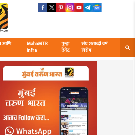
ंघ आणि
MahaMTB
पुन्हा
संघ शताब्दी वर्ष
Infra
देवेंद्र
विशेष