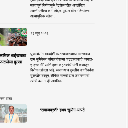
महत्त्वपूर्ण निर्णयामुळे पेट्रोलवरील अवलंबित्व
लक्षणीयरीत्या कमी होईल. पुढील दोन महिन्यांतच
अत्याधुनिक फ्लेस ..
१३ जून २०२६
घुसखोरांना मायदेशी परत पाठवण्याच्या भारताच्या
लामिक भाईचार्‍याचा
ठाम भूमिकेला बांगलादेशच्या कट्टरतावादी ‘जमात-
फाटलेला बुरखा
ए-इस्लामी’ आणि इतर कट्टरपंथीयांनी कडाडून
विरोध दर्शवला आहे. स्वतःच्याच मुस्लीम नागरिकांना
घुसखोर ठरवून, सीमेवर मानवी ढाल उभारण्याची
त्यांची वल्गना ही जागतिक ..
रुर वाचा
'समाजव्रती' हभप सुयोग आपटे