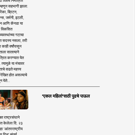
 विशेष निमंत्रित
 म्हणून सहभागी झाला.
िका, ब्रिटन,
न्स, जर्मनी, इटली,
न आणि कॅनडा या
 विकसित
व्यवस्थांच्या गटाचा
त सदस्य नसला, तरी
या काही वर्षांपासून
ताला सातत्याने
त्रित करण्यात येत
 त्यामुळे या मंचावर
ाचे वाढते महत्त्व
रेखित होत असल्याचे
न येते...
'एकल महिलां'साठी पुढचे पाऊल
क्त राष्ट्रसंघाने
ित केलेला दि. २३
हा 'आंतरराष्ट्रीय
ा दिन' संपूर्ण