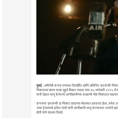
मुंबई :
अभिनेत्री कंगना राणावत दिग्दर्शित आणि अभिनित ‘इमर्जन्सी’ चित्रपट
चित्रपटाला बराच काळ मुहुर्त मिळत नव्हता. मात्र, १७ जानेवारी २०२५ रोजी
यांनी देशात लागू केलेल्या आणीबाणीच्या काळाची गोष्ट चित्रपटात पाहा
कंगनाचा ‘इमर्जन्सी’ हा चित्रपट वादाच्या भोवऱ्यात अडकला होता. अनेक अड
नव्या ट्रेलरमध्ये इंदिरा गांधी यांनी आणीबाणी लागू केल्यानंतर जनतेच
होती याचे वास्तव दिसते.