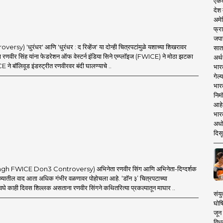
एकदा
देश
अमेर
फ्रा
जपा
sy) 'धुरंधर' आणि 'धुरंधर : द रिव्हेंज' या दोन्ही चित्रपटांमुळे यशाच्या शिखरावर
सात
 रणवीर सिंह यांना फेडरेशन ऑफ वेस्टर्न इंडिया सिने एम्प्लॉइज (FWICE) ने मोठा झटका
अर्थ
ने बॉलिवूड इंडस्ट्रीत रणवीरवर बंदी घालण्याचे ..
भार
गेल्
भार
निमं
आहे.
भारत
अधो
दिसू
h FWICE Don3 Controversy) अभिनेता रणवीर सिंग आणि अभिनेता-दिग्दर्शक
च्यातील वाद आता अधिक गंभीर वळणावर पोहोचला आहे. ‘डॉन ३’ चित्रपटाच्या
घे काही दिवस शिल्लक असताना रणवीर सिंगने कथितरित्या प्रकल्पातून माघार ..
संयु
घोष
जून 
विधव