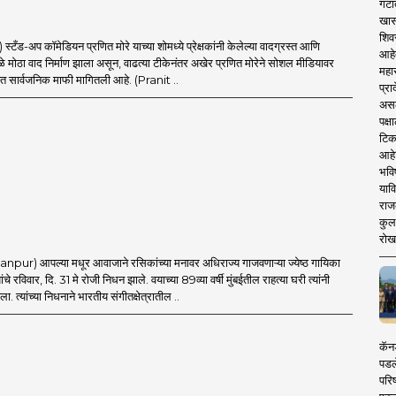
गटा
खास
शिव
टँड-अप कॉमेडियन प्रणित मोरे याच्या शोमध्ये प्रेक्षकांनी केलेल्या वादग्रस्त आणि
आहे
ुळे मोठा वाद निर्माण झाला असून, वाढत्या टीकेनंतर अखेर प्रणित मोरेने सोशल मीडियावर
महार
त सार्वजनिक माफी मागितली आहे. (Pranit ..
प्रा
असले
पक्
टिक
आहे
भवि
याव
राज
कुलक
रोख
r) आपल्या मधूर आवाजाने रसिकांच्या मनावर अधिराज्य गाजवणाऱ्या ज्येष्ठ गायिका
चे रविवार, दि. 31 मे रोजी निधन झाले. वयाच्या 89व्या वर्षी मुंबईतील राहत्या घरी त्यांनी
. त्यांच्या निधनाने भारतीय संगीतक्षेत्रातील ..
कॅनड
पडल
परिष