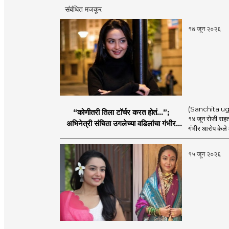
संबंधित मजकूर
१७ जून २०२६
(Sanchita ugale
“कोणीतरी तिला टॉर्चर करत होतं...”;
१४ जून रोजी राहत
अभिनेत्री संचिता उगलेच्या वडिलांचा गंभीर
गंभीर आरोप केले आ
आरोप
१५ जून २०२६