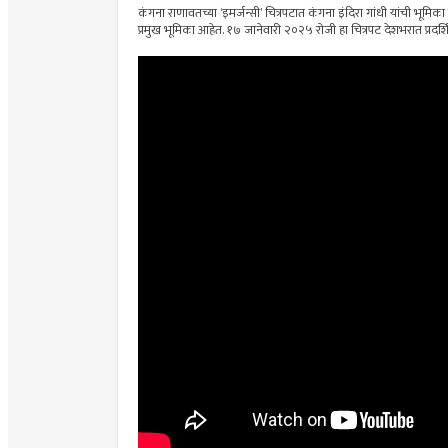
कंगना राणावतच्या ‘इमर्जन्सी’ चित्रपटात कंगना इंदिरा गांधी यांची भूमि
प्रमुख भूमिका आहेत. १७ जानेवारी २०२५ रोजी हा चित्रपट देशभरात प्रदर्श