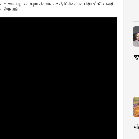
का साकारणार असून यात अनुपम खेर, श्रेयस तळपदे, मिलिंद सोमण, महिमा चौधरी यांच्याही
ित होणार आहे.
जु
मह