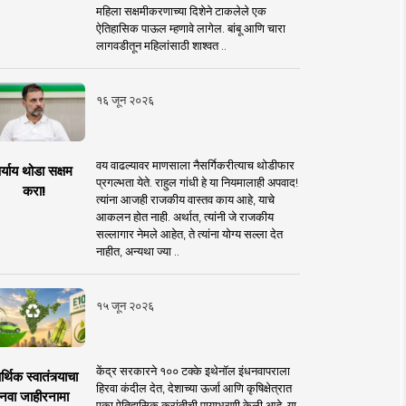
महिला सक्षमीकरणाच्या दिशेने टाकलेले एक
ऐतिहासिक पाऊल म्हणावे लागेल. बांबू आणि चारा
लागवडीतून महिलांसाठी शाश्वत ..
१६ जून २०२६
वय वाढल्यावर माणसाला नैसर्गिकरीत्याच थोडीफार
र्याय थोडा सक्षम
प्रगल्भता येते. राहुल गांधी हे या नियमालाही अपवाद!
करा!
त्यांना आजही राजकीय वास्तव काय आहे, याचे
आकलन होत नाही. अर्थात, त्यांनी जे राजकीय
सल्लागार नेमले आहेत, ते त्यांना योग्य सल्ला देत
नाहीत, अन्यथा ज्या ..
१५ जून २०२६
केंद्र सरकारने १०० टक्के इथेनॉल इंधनवापराला
्थिक स्वातंत्र्याचा
हिरवा कंदील देत, देशाच्या ऊर्जा आणि कृषिक्षेत्रात
नवा जाहीरनामा
एका ऐतिहासिक क्रांतीची पायाभरणी केली आहे. या