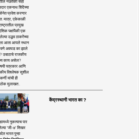
तील नऊपैकी सहा
दार एकनाथ शिंदेंच्या
सेनेत प्रवेश करणार
त. मात्र, एकेकाळी
ाष्ट्रातील प्रमुख
देशिक पक्षांपैकी एक
ल्या उद्धव ठाकरेंच्या
षाला आता आपले स्थान
वणे अवघड का झाले
? उबाठाचे राजकीय
ष्य काय असेल?
िषयी पत्रकार आणि
कीय विश्लेषक सुशील
र्णी यांची ही
ठोक मुलाखत..
केंद्रस्थानी भारत का ?
ामध्ये नुकत्याच पार
ेल्या 'जी-७' शिखर
देत भारत पुन्हा