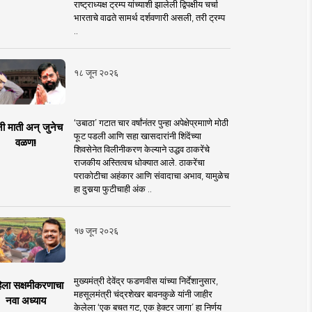
राष्ट्राध्यक्ष ट्रम्प यांच्याशी झालेली द्विपक्षीय चर्चा
भारताचे वाढते सामर्थ दर्शवणारी असली, तरी ट्रम्प
..
१८ जून २०२६
‘उबाठा’ गटात चार वर्षांनंतर पुन्हा अपेक्षेप्रमााणे मोठी
नी माती अन् जुनेच
फूट पडली आणि सहा खासदारांनी शिंदेंच्या
वळण!
शिवसेनेत विलीनीकरण केल्याने उद्धव ठाकरेंचे
राजकीय अस्तित्वच धोक्यात आले. ठाकरेंचा
पराकोटीचा अहंकार आणि संवादाचा अभाव, यामुळेच
हा दुसर्‍या फुटीचाही अंक ..
१७ जून २०२६
मुख्यमंत्री देवेंद्र फडणवीस यांच्या निर्देशानुसार,
िला सक्षमीकरणाचा
महसूलमंत्री चंद्रशेखर बावनकुळे यांनी जाहीर
नवा अध्याय
केलेला ‘एक बचत गट, एक हेक्टर जागा’ हा निर्णय