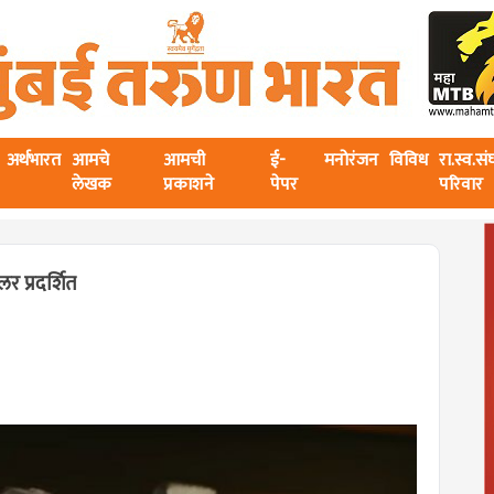
अर्थभारत
आमचे
आमची
ई-
मनोरंजन
विविध
रा.स्व.स
लेखक
प्रकाशने
पेपर
परिवार
लर प्रदर्शित