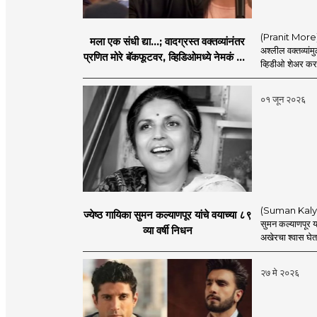
(Pranit More) स्
मला एक संधी द्या...; वादग्रस्त वक्तव्यांनंतर
अश्लील वक्तव्यांम
प्रणित मोरे बॅकफूटवर, व्हिडिओमध्ये नेमकं काय
व्हिडीओ शेअर कर
म्हणाला?
०१ जून २०२६
(Suman Kalyanpu
ज्येष्ठ गायिका सुमन कल्याणपूर यांचे वयाच्या ८९
सुमन कल्याणपूर यां
व्या वर्षी निधन
अखेरचा श्वास घेतला
२७ मे २०२६