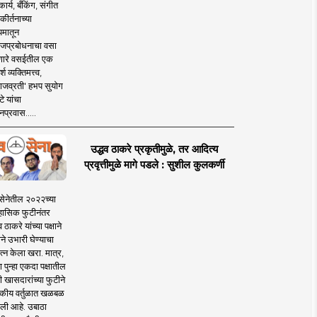
ार्य, बँकिंग, संगीत
कीर्तनाच्या
यमातून
जप्रबोधनाचा वसा
ारे वसईतील एक
श व्यक्तिमत्त्व,
ाजव्रती' हभप सुयोग
े यांचा
प्रवास.....
उद्धव ठाकरे प्रकृतीमुळे, तर आदित्य
प्रवृत्तीमुळे मागे पडले : सुशील कुलकर्णी
सेनेतील २०२२च्या
हासिक फुटीनंतर
व ठाकरे यांच्या पक्षाने
ाने उभारी घेण्याचा
त्न केला खरा. मात्र,
पुन्हा एकदा पक्षातील
 खासदारांच्या फुटीने
कीय वर्तुळात खळबळ
ली आहे. उबाठा