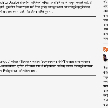
संघक
ta Ugale) लोकप्रिय अभिनेत्री संचिता उगले हिने आपले आयुष्य संपवले आहे. ती
अन् 
ी होती. मुंबईतील तिच्या राहत्या घरी तिचा मृतदेह आढळून आला. या घटनेमुळे कुटुंबीयांसह
माध्
 मोठा धक्का बसला आहे. मिळालेल्या माहितीनुसार, ..
समा
जपण
आदर्
'सम
आपट
जीवन
a) सोशल मीडियावर गाजलेल्या ‘३७० रुपयांच्या बिर्याणी’ वादाला आता नवे वळण
अप कॉमेडियन प्रणित मोरे याच्या शोमध्ये महिलांबाबत आक्षेपार्ह वक्तव्य केल्यामुळे वादाच्या
शिव
या हिमांशु जांगडा याने पहिल्यांदाच ..
ऐति
उद्ध
नव्य
प्रय
आता 
काही
राज
उडा