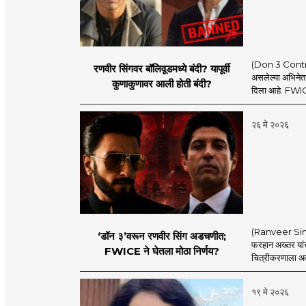
(Don 3 Controver
रणवीर सिंगवर बॉलिवूडमध्ये बंदी? यापूर्वी
असलेल्या अभिनेता
कुणाकुणावर आली होती बंदी?
दिला आहे. FWICE 
२६ मे २०२६
(Ranveer Sing
‘डॉन ३’वरून रणवीर सिंग अडचणीत;
फरहान अख्तर यां
FWICE ने घेतला मोठा निर्णय?
चित्रीकरणाला अव
१९ मे २०२६