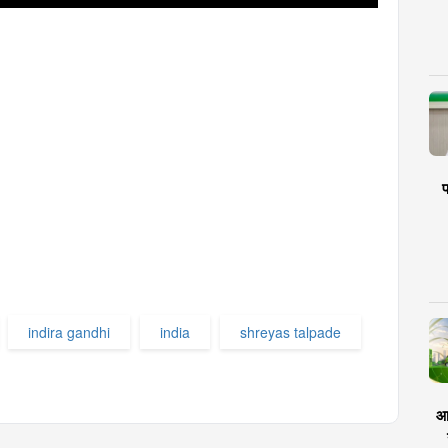
प
indira gandhi
india
shreyas talpade
आर