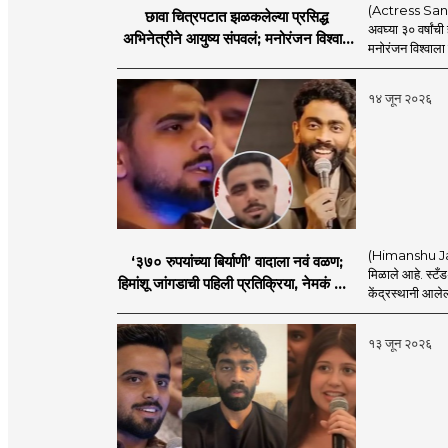
(Actress Sanchi
छावा चित्रपटात झळकलेल्या प्रसिद्ध
अवघ्या ३० वर्षांच
अभिनेत्रीने आयुष्य संपवलं; मनोरंजन विश्वात
मनोरंजन विश्वाला
हळहळ
१४ जून २०२६
(Himanshu Jangd
‘३७० रुपयांच्या बिर्याणी’ वादाला नवं वळण;
मिळाले आहे. स्टँड-
हिमांशू जांगडाची पहिली प्रतिक्रिया, नेमकं काय
केंद्रस्थानी आलेल्
म्हणाला?
१३ जून २०२६