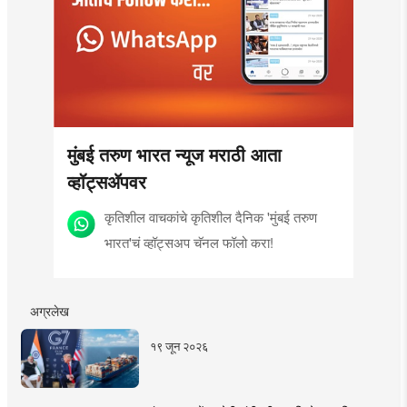
मुंबई तरुण भारत न्यूज मराठी आता
व्हॉट्सॲपवर
कृतिशील वाचकांचे कृतिशील दैनिक 'मुंबई तरुण
भारत'चं व्हॉट्सअप चॅनल फॉलो करा!
अग्रलेख
१९ जून २०२६