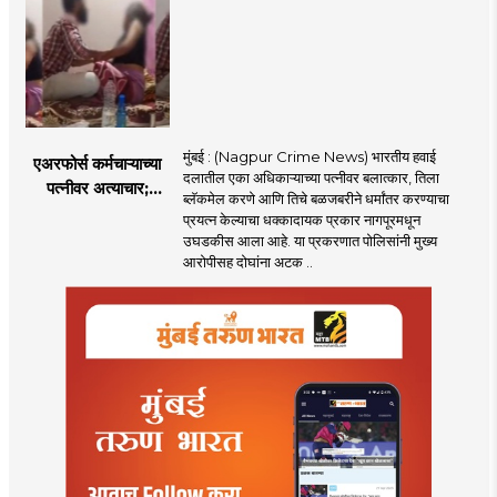
केला दावा
मुंबई : (Nagpur Crime News) भारतीय हवाई
एअरफोर्स कर्मचाऱ्याच्या
दलातील एका अधिकाऱ्याच्या पत्नीवर बलात्कार, तिला
पत्नीवर अत्याचार;
ब्लॅकमेल करणे आणि तिचे बळजबरीने धर्मांतर करण्याचा
नागपुरातील प्रकरणाने
प्रयत्न केल्याचा धक्कादायक प्रकार नागपूरमधून
उडवली खळबळ!
उघडकीस आला आहे. या प्रकरणात पोलिसांनी मुख्य
आरोपीसह दोघांना अटक ..