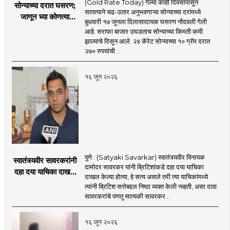
(Gold Rate Today) गेल्या काही दिवसांपासून
सोन्याच्या दरात घसरण;
सातत्याने चढ-उतार अनुभवणाऱ्या सोन्याच्या दरांमध्ये
जाणून घ्या कोणत्या
बुधवारी १७ जूनला दिलासादायक घसरण नोंदवली गेली
शहरात काय दर?
आहे. सराफा बाजार उघडताच सोन्याच्या किमती कमी
झाल्याचे दिसून आले. २४ कॅरेट सोन्याच्या १० ग्रॅम दरात
२७० रुपयांची ..
१६ जून २०२६
पुणे : (Satyaki Savarkar) स्वातंत्र्यवीर विनायक
स्वातंत्र्यवीर सावरकरांनी
दामोदर सावरकर यांनी ब्रिटिशांकडे दहा दया याचिका
दहा दया याचिका दाखल
दाखल केल्या होत्या, हे सत्य असले तरी त्या याचिकांमध्ये
केल्या, मात्र
त्यांनी ब्रिटिश सत्तेबद्दल निष्ठा व्यक्त केली नव्हती, असा दावा
ब्रिटिशांप्रति कधीही
सावरकरांचे पणतू सात्यकी सावरकर ..
निष्ठा व्यक्त केली नाही’!
पणतू सात्यकी सावरकर
१६ जून २०२६
यांनी न्यायालयात सादर