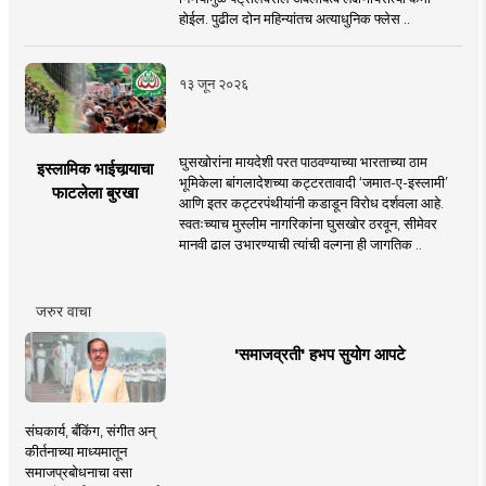
होईल. पुढील दोन महिन्यांतच अत्याधुनिक फ्लेस ..
१३ जून २०२६
घुसखोरांना मायदेशी परत पाठवण्याच्या भारताच्या ठाम
इस्लामिक भाईचार्‍याचा
भूमिकेला बांगलादेशच्या कट्टरतावादी ‘जमात-ए-इस्लामी’
फाटलेला बुरखा
आणि इतर कट्टरपंथीयांनी कडाडून विरोध दर्शवला आहे.
स्वतःच्याच मुस्लीम नागरिकांना घुसखोर ठरवून, सीमेवर
मानवी ढाल उभारण्याची त्यांची वल्गना ही जागतिक ..
जरुर वाचा
'समाजव्रती' हभप सुयोग आपटे
संघकार्य, बँकिंग, संगीत अन्
कीर्तनाच्या माध्यमातून
समाजप्रबोधनाचा वसा