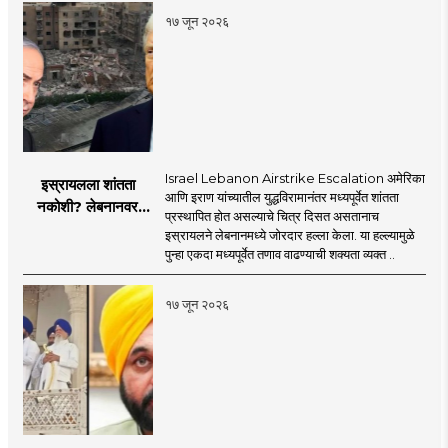
१७ जून २०२६
Israel Lebanon Airstrike Escalation अमेरिका
इस्रायलला शांतता
आणि इराण यांच्यातील युद्धविरामानंतर मध्यपूर्वेत शांतता
नकोशी? लेबनानवर
प्रस्थापित होत असल्याचे चित्र दिसत असतानाच
इस्रायलचा जोरदार
इस्रायलने लेबनानमध्ये जोरदार हल्ला केला. या हल्ल्यामुळे
हल्ला; चार जणांचा मृत्यू,
पुन्हा एकदा मध्यपूर्वेत तणाव वाढण्याची शक्यता व्यक्त ..
इराण-अमेरिकेत आरोप-
प्रत्यारोप
१७ जून २०२६