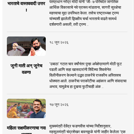
पंतप्रधान नरेंद्र मोदी यांनी 'जी- ७ परिषदेत जागतिक
भारताचे वास्तववादी उत्तर
आर्थिक विकासाचे नवे प्रारूप मांडताना, सागरी सुरक्षेचा
!
महत्त्वाचा मुद्दा उपस्थित केला. तसेच राष्ट्राध्यक्ष ट्रम्प
यांच्याशी झालेली द्विपक्षीय चर्चा भारताचे वाढते सामर्थ
दर्शवणारी असली, तरी ट्रम्प ..
१८ जून २०२६
‘उबाठा’ गटात चार वर्षांनंतर पुन्हा अपेक्षेप्रमााणे मोठी फूट
जुनी माती अन् जुनेच
पडली आणि सहा खासदारांनी शिंदेंच्या शिवसेनेत
वळण!
विलीनीकरण केल्याने उद्धव ठाकरेंचे राजकीय अस्तित्वच
धोक्यात आले. ठाकरेंचा पराकोटीचा अहंकार आणि संवादाचा
अभाव, यामुळेच हा दुसर्‍या फुटीचाही अंक ..
१७ जून २०२६
मुख्यमंत्री देवेंद्र फडणवीस यांच्या निर्देशानुसार,
महिला सक्षमीकरणाचा नवा
महसूलमंत्री चंद्रशेखर बावनकुळे यांनी जाहीर केलेला ‘एक