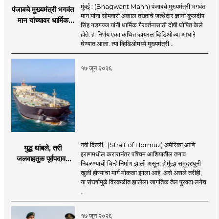
मुंबई : (Bhagwant Mann) पंजाबचे मुख्यमंत्री भगवंत
पंजाबचे मुख्यमंत्री भगवंत
मान यांना सोमवारी अकाल तख्ताचे जत्थेदार ज्ञानी कुलदीप
मान यांच्यावर धार्मिक
सिंह गडगज्ज यांनी धार्मिक गैरवर्तनासाठी दोषी घोषित केले
गैरवर्तनाचा ठपका!;अकाल
होते. हा निर्णय एका कथित व्हायरल व्हिडिओच्या आधारे
तख्ताच्या निर्णयाने मोठी
घेण्यात आला. त्या व्हिडिओमध्ये मुख्यमंत्री ..
खळबळ
१७ जून २०२६
नवी दिल्ली : (Strait of Hormuz) अमेरिका आणि
युद्ध थांबले, तरी
इराणमधील करारानंतर पश्चिम आशियातील तणाव
जलवाहतुक पूर्वपदावर
निवळण्याची चिन्हे निर्माण झाली असून, होर्मुत्झ समुद्रधुनी
येण्यास होणार विलंब;
खुली होण्याचा मार्ग मोकळा झाला आहे. असे असले तरीही,
अडकलेल्या जहाजांना
या संघर्षामुळे विस्कळीत झालेला जागतिक तेल पुरवठा लगेच
कराराच्या शाश्वततेची
..
चिंता.
१७ जून २०२६