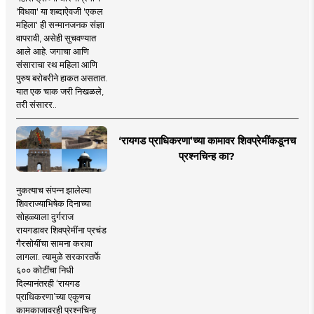
'विधवा' या शब्दाऐवजी 'एकल
महिला' ही सन्मानजनक संज्ञा
वापरावी, असेही सुचवण्यात
आले आहे. जगाचा आणि
संसाराचा रथ महिला आणि
पुरुष बरोबरीने हाकत असतात.
यात एक चाक जरी निखळले,
तरी संसारर..
‘रायगड प्राधिकरणा’च्या कामावर शिवप्रेमींकडूनच
प्रश्नचिन्ह का?
नुकत्याच संपन्न झालेल्या
शिवराज्याभिषेक दिनाच्या
सोहळ्याला दुर्गराज
रायगडावर शिवप्रेमींना प्रचंड
गैरसोयींचा सामना करावा
लागला. त्यामुळे सरकारतर्फे
६०० कोटींचा निधी
दिल्यानंतरही ‘रायगड
प्राधिकरणा’च्या एकूणच
कामकाजावरही प्रश्नचिन्ह