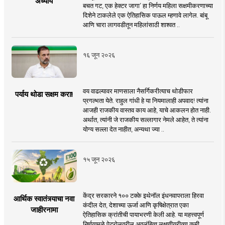
अध्याय
बचत गट, एक हेक्टर जागा’ हा निर्णय महिला सक्षमीकरणाच्या
दिशेने टाकलेले एक ऐतिहासिक पाऊल म्हणावे लागेल. बांबू
आणि चारा लागवडीतून महिलांसाठी शाश्वत ..
१६ जून २०२६
वय वाढल्यावर माणसाला नैसर्गिकरीत्याच थोडीफार
पर्याय थोडा सक्षम करा!
प्रगल्भता येते. राहुल गांधी हे या नियमालाही अपवाद! त्यांना
आजही राजकीय वास्तव काय आहे, याचे आकलन होत नाही.
अर्थात, त्यांनी जे राजकीय सल्लागार नेमले आहेत, ते त्यांना
योग्य सल्ला देत नाहीत, अन्यथा ज्या ..
१५ जून २०२६
केंद्र सरकारने १०० टक्के इथेनॉल इंधनवापराला हिरवा
आर्थिक स्वातंत्र्याचा नवा
कंदील देत, देशाच्या ऊर्जा आणि कृषिक्षेत्रात एका
जाहीरनामा
ऐतिहासिक क्रांतीची पायाभरणी केली आहे. या महत्त्वपूर्ण
निर्णयामुळे पेट्रोलवरील अवलंबित्व लक्षणीयरीत्या कमी