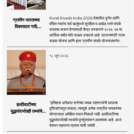
Rural Roads India 2026 देशातील दुर्गम आणि
ग्रामीण भारताच्या
वंचित गावांना सर्व ऋतूंमध्ये सुरक्षित व अखंड रस्ते संपर्क
विकासाला गती;
उपलब्ध करून देण्यासाठी केंद्र सरकारने २०२६-२७ या
२०२६-२७ मध्ये २६
आर्थिक वर्षात मोठे पाऊल उचलले आहे. प्रधानमंत्री ग्राम
हजार किमी नव्या रस्त्यांचे
सडक योजना आणि इतर ग्रामीण संपर्क योजनांअंतर्गत ..
लक्ष्य!
१८ जून २०२६
"इतिहास अनेकदा सत्तेच्या जवळ राहणाऱ्यांनी आपल्या
हल्दीघाटीच्या
दृष्टिकोनातून मांडला, त्यामुळे अनेक राष्ट्रीय नायकांच्या
युद्धासंदर्भातही तथ्यांचे
योगदानाला अपेक्षित स्थान मिळाले नाही. हल्दीघाटीच्या
पुनर्मूल्यांकन आवश्यक! :
युद्धासंदर्भातही तथ्यांचे पुनर्मूल्यांकन आवश्यक आहे. आज
सरसंघचालक डॉ.
देशभर महाराणा प्रताप यांची जयंती ..
मोहनजी भागवत