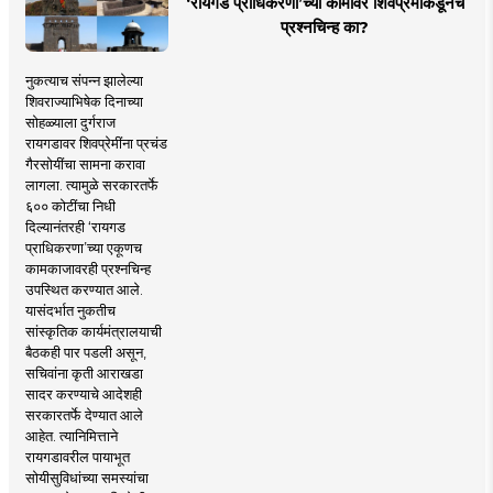
‘रायगड प्राधिकरणा’च्या कामावर शिवप्रेमींकडूनच
प्रश्नचिन्ह का?
नुकत्याच संपन्न झालेल्या
शिवराज्याभिषेक दिनाच्या
सोहळ्याला दुर्गराज
रायगडावर शिवप्रेमींना प्रचंड
गैरसोयींचा सामना करावा
लागला. त्यामुळे सरकारतर्फे
६०० कोटींचा निधी
दिल्यानंतरही ‘रायगड
प्राधिकरणा’च्या एकूणच
कामकाजावरही प्रश्नचिन्ह
उपस्थित करण्यात आले.
यासंदर्भात नुकतीच
सांस्कृतिक कार्यमंत्रालयाची
बैठकही पार पडली असून,
सचिवांना कृती आराखडा
सादर करण्याचे आदेशही
सरकारतर्फे देण्यात आले
आहेत. त्यानिमित्ताने
रायगडावरील पायाभूत
सोयीसुविधांच्या समस्यांचा