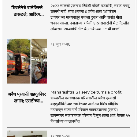
२०२२ सालची एकनाथ शिंदेंची पहिली बंडखोरी, उबाठा पचवू
शिवसेनेचे बालेकिल्ले
शकली नाही, तोच अवघ्या ४ वर्षांत आता 'ऑपरेशन
ढासळले; आदित्य
टायगर'च्या माध्यमातून पक्षाला दुसरा आणि सर्वात मोठा
ठाकरेंच्या नेतृत्वावरच
धक्का बसला. उबाठाच्या ९ पैकी ६ खासदारांनी थेट दिल्लीत
प्रश्नचिन्ह? ठाकरे ब्रँड
लोकसभा अध्यक्षांची भेट घेऊन वेगळ्या गटाची मागणी ..
नेमका कुठे चुकला?
१८ जून २०२६
Maharashtra ST service turns a profit
अवैध प्रवासी वाहतुकीवर
राज्यातील बसस्थानक परिसरातील अवैध प्रवासी
लगाम; एसटीच्या
वाहतुकीविरोधात राबविण्यात आलेल्या विशेष मोहिमेचा
उत्पन्नात १५ दिवसांत
महाराष्ट्र राज्य मार्ग परिवहन महामंडळाच्या (एसटी)
४३.८३ कोटींची वाढ!
उत्पन्नावर सकारात्मक परिणाम दिसून आला आहे. केवळ १५
दिवसांच्या कालावधीत ..
१८ जून २०२६