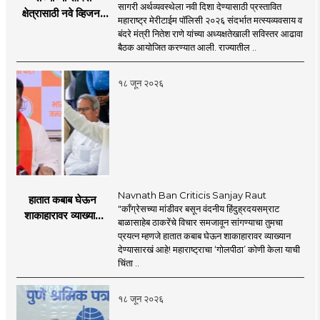
सागरी अर्थव्यवस्थेला नवी दिशा देण्यासाठी प्रस्तावित
क्षेत्रासाठी नवे व्हिजन;
महाराष्ट्र मेरीटाईम पॉलिसी २०२६ संदर्भात मत्स्यव्यवसाय व
'महाराष्ट्र मेरीटाईम
बंदरे मंत्री नितेश राणे यांच्या अध्यक्षतेखाली सविस्तर आढावा
पॉलिसी २०२६'चा
बैठक आयोजित करण्यात आली. राज्यातील ..
प्रस्ताव
१८ जून २०२६
Navnath Ban Criticis Sanjay Raut
हातात कबाब घेऊन
"काँग्रेसच्या मांडीवर बसून वंदनीय हिंदुह्रदयसम्राट
शाकाहारावर व्याख्यान
बाळासाहेब ठाकरेंचे विचार समजावून सांगण्याचा तुमचा
देण्यासारखा राऊत यांचा
प्रयत्न म्हणजे हातात कबाब घेऊन शाकाहारावर व्याख्यान
प्रयत्न - नवनाथ बन
देण्यासारखं आहे! महाराष्ट्राचा ‘गोलपीठा’ कोणी केला याची
चिंता ..
१८ जून २०२६