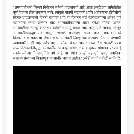
"अमरावतीमध्ये जिल्हा नियोजन समिती वाढवायची आहे. आता असलेल्या समितीतीत
पूर्ण विकास होऊ शकणार नाही. त्यामुळे यावर्षी मुख्यमंत्री आणि अर्थमंत्र्यांना डीपीसीची
किंमत वाढवण्याची विनंती करणार आहे. या पैशातून सर्व कार्यकर्त्यांच्या अपेक्षा पूर्ण
करण्याचा प्रयत्न करणार आहे. अमरावतीकरांच्या आशा अपेक्षा मोठ्या आहेत.
अमरावतीला नागपूर शहराच्या बरोबरीत आणू शकत नाही परंतू, प्रति नागपूर म्हणून
अमरावतीलासुद्धा सर्व बाजूंनी चांगले करण्याचा प्रयत्न करू. अमरावतीमध्ये
विकासात्मक बदलाचा विचार करू. अमरावती जिल्ह्याच्या वाट्याचा पैसा आणण्याची
जबाबदारी माझी आहे. सर्वच पक्षांना सोबत घेऊन अमरावतीच्या विकासासाठी प्रयत्न
करू. विरोधकांनीसुद्धा अमरावतीसाठी काही चांगले काम आम्हाला सांगावेत. २०२५ हे
कार्यकर्त्यांच्या निवडणूकीचे वर्ष आहे. या वर्षात आम्ही महायूती म्हणून स्थानिक
स्वराज्य संस्थांच्या निवडणूकांना सामोरे जाणार आहोत," असेही त्यांनी यावेळी सांगितले.