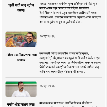
‘उबाठा’ गटात चार वर्षांनंतर पुन्हा अपेक्षेप्रमााणे मोठी फूट
जुनी माती अन् जुनेच
पडली आणि सहा खासदारांनी शिंदेंच्या शिवसेनेत
वळण!
विलीनीकरण केल्याने उद्धव ठाकरेंचे राजकीय अस्तित्वच
धोक्यात आले. ठाकरेंचा पराकोटीचा अहंकार आणि संवादाचा
अभाव, यामुळेच हा दुसर्‍या फुटीचाही अंक ..
१७ जून २०२६
मुख्यमंत्री देवेंद्र फडणवीस यांच्या निर्देशानुसार,
महिला सक्षमीकरणाचा नवा
महसूलमंत्री चंद्रशेखर बावनकुळे यांनी जाहीर केलेला ‘एक
अध्याय
बचत गट, एक हेक्टर जागा’ हा निर्णय महिला सक्षमीकरणाच्या
दिशेने टाकलेले एक ऐतिहासिक पाऊल म्हणावे लागेल. बांबू
आणि चारा लागवडीतून महिलांसाठी शाश्वत ..
१६ जून २०२६
वय वाढल्यावर माणसाला नैसर्गिकरीत्याच थोडीफार
पर्याय थोडा सक्षम करा!