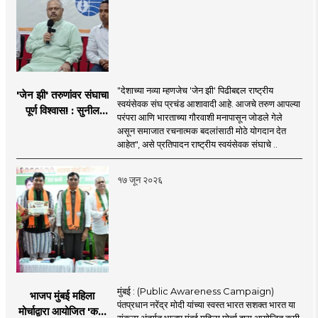
"देशाच्या नव्या म्हणजेच 'जेन झी' पिढीबद्दल राष्ट्रीय
'जेन झी' तरुणांवर संघाचा
स्वयंसेवक संघ प्रचंड आशावादी आहे. आजचे तरुण आपल्या
पूर्ण विश्वास! : सुनील
परंपरा आणि भारताच्या गौरवाशी मनापासून जोडले गेले
आंबेकर
असून समाजात रचनात्मक बदलांसाठी मोठे योगदान देत
आहेत", असे प्रतिपादन राष्ट्रीय स्वयंसेवक संघाचे ..
१७ जून २०२६
मुंबई : (Public Awareness Campaign)
भाजप मुंबई महिला
पंतप्रधान नरेंद्र मोदी यांच्या स्वस्त भारत सशक्त भारत या
मोर्चाद्वारा आयोजित 'कमी
संकल्प अंतर्गत भाजप मुंबई महिला मोर्चा द्वारा आयोजित कमी