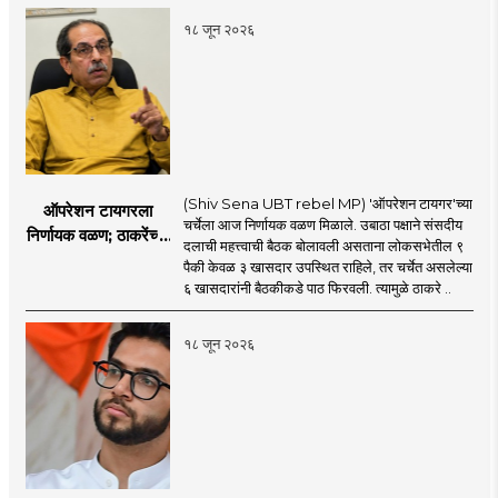
सुरू
१८ जून २०२६
(Shiv Sena UBT rebel MP) 'ऑपरेशन टायगर'च्या
ऑपरेशन टायगरला
चर्चेला आज निर्णायक वळण मिळाले. उबाठा पक्षाने संसदीय
निर्णायक वळण; ठाकरेंच्या
दलाची महत्त्वाची बैठक बोलावली असताना लोकसभेतील ९
बैठकीला ६ खासदार
पैकी केवळ ३ खासदार उपस्थित राहिले, तर चर्चेत असलेल्या
गैरहजर, थेट शिंदे सेनेत
६ खासदारांनी बैठकीकडे पाठ फिरवली. त्यामुळे ठाकरे ..
विलीन होण्याचा प्रस्ताव?
१८ जून २०२६