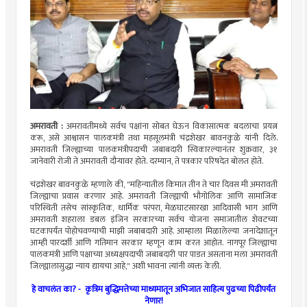
अमरावती :
अमरावतीमध्ये सर्वच पक्षांना सोबत घेऊन विकासात्मक बदलाचा प्रयत्न
करू, असे आश्वासन पालकमंत्री तथा महसूलमंत्री चंद्रशेखर बावनकुळे यांनी दिले.
अमरावती जिल्ह्याच्या पालकमंत्रीपदाची जबाबदारी स्विकारल्यानंतर शुक्रवार, ३१
जानेवारी रोजी ते अमरावती दौऱ्यावर होते. दरम्यान, ते पत्रकार परिषदेत बोलत होते.
चंद्रशेखर बावनकुळे म्हणाले की, "महिन्यातील किमात तीन ते चार दिवस मी अमरावती
जिल्ह्याचा प्रवास करणार आहे. अमरावती जिल्ह्याची भौगोलिक आणि सामाजिक
परिस्थिती तसेच सांस्कृतिक, धार्मिक परंपरा, मेळघाटसारखा आदिवासी भाग आणि
अमरावती शहराला डबल इंजिन सरकारच्या सर्वच योजना समाजातील शेवटच्या
घटकापर्यंत पोहोचवण्याची माझी जबाबदारी आहे. आम्हाला मिळालेल्या जनादेशातून
आम्ही पारदर्शी आणि गतिमान सरकार म्हणून काम करत आहोत. नागपूर जिल्ह्याचा
पालकमंत्री आणि पक्षाच्या अध्यक्षपदाची जबाबदारी पार पाडत असताना मला अमरावती
जिल्ह्यालासुद्धा न्याय द्यायचा आहे," अशी भावना त्यांनी व्यक्त केली.
हे वाचलंत का? -
कृत्रिम बुद्धिमत्तेच्या माध्यमातून अभिजात साहित्य पुढच्या पिढीपर्यंत
नेणार!