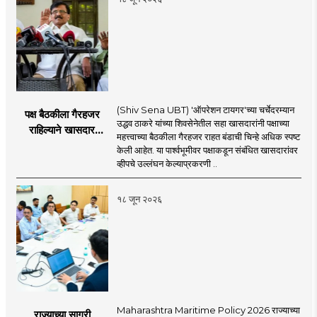
(Shiv Sena UBT) 'ऑपरेशन टायगर'च्या चर्चेदरम्यान
पक्ष बैठकीला गैरहजर
उद्धव ठाकरे यांच्या शिवसेनेतील सहा खासदारांनी पक्षाच्या
राहिल्याने खासदार
महत्त्वाच्या बैठकीला गैरहजर राहत बंडाची चिन्हे अधिक स्पष्ट
अपात्र ठरू शकतात का?
केली आहेत. या पार्श्वभूमीवर पक्षाकडून संबंधित खासदारांवर
व्हीप आणि कायदा नेमकं
व्हीपचे उल्लंघन केल्याप्रकरणी ..
काय सांगतो?
१८ जून २०२६
Maharashtra Maritime Policy 2026 राज्याच्या
राज्याच्या सागरी