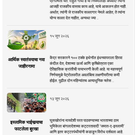
प्रगल्भता येते. राहुल गांधी हे या नियमालाही अपवाद! त्यांना
आजही राजकीय वास्तव काय आहे, याचे आकलन होत नाही.
अर्थात, त्यांनी जे राजकीय सल्लागार नेमले आहेत, ते त्यांना
योग्य सल्ला देत नाहीत, अन्यथा ज्या ..
१५ जून २०२६
केंद्र सरकारने १०० टक्के इथेनॉल इंधनवापराला हिरवा
आर्थिक स्वातंत्र्याचा नवा
कंदील देत, देशाच्या ऊर्जा आणि कृषिक्षेत्रात एका
जाहीरनामा
ऐतिहासिक क्रांतीची पायाभरणी केली आहे. या महत्त्वपूर्ण
निर्णयामुळे पेट्रोलवरील अवलंबित्व लक्षणीयरीत्या कमी
होईल. पुढील दोन महिन्यांतच अत्याधुनिक फ्लेस ..
१३ जून २०२६
घुसखोरांना मायदेशी परत पाठवण्याच्या भारताच्या ठाम
इस्लामिक भाईचार्‍याचा
भूमिकेला बांगलादेशच्या कट्टरतावादी ‘जमात-ए-इस्लामी’
फाटलेला बुरखा
आणि इतर कट्टरपंथीयांनी कडाडून विरोध दर्शवला आहे.