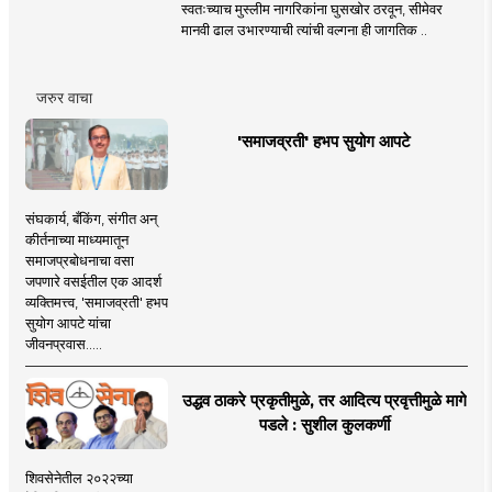
स्वतःच्याच मुस्लीम नागरिकांना घुसखोर ठरवून, सीमेवर
मानवी ढाल उभारण्याची त्यांची वल्गना ही जागतिक ..
जरुर वाचा
'समाजव्रती' हभप सुयोग आपटे
संघकार्य, बँकिंग, संगीत अन्
कीर्तनाच्या माध्यमातून
समाजप्रबोधनाचा वसा
जपणारे वसईतील एक आदर्श
व्यक्तिमत्त्व, 'समाजव्रती' हभप
सुयोग आपटे यांचा
जीवनप्रवास.....
उद्धव ठाकरे प्रकृतीमुळे, तर आदित्य प्रवृत्तीमुळे मागे
पडले : सुशील कुलकर्णी
शिवसेनेतील २०२२च्या