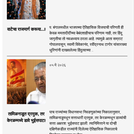
प. बंगालमधील भाजपच्या ऐतिहासिक विजयाची परिणती ही
वाटेचा राजमार्ग करूया...!
केवळ ममतादीदींच्या बेबंदशाहीचाच परिणाम नाही, तर हिंदू
जागृतीचा तो नवअध्याय ठरला आहे. त्यामुळे आता सम्राट
गोपालपासून, स्वामी विवेकानंद, रवींद्रनाथ टागोर यांसारख्या
धुरिणांनी दाखवलेल्या हिंदुत्वाच्या ..
०५ मे २०२६
पाच राज्यांच्या विधानसभा निवडणुकांच्या निकालानुसार,
तामिळनाडूत द्रमुक, तर
तामिळनाडूमधून सत्ताधारी द्रमुक, तर केरळम्मधून डाव्यांची
केरळम्मध्ये डावे भुईसपाट!
सत्ता अक्षरश: भुईसपाट झाली. त्यानिमित्ताने या दोन्ही
दक्षिणेकडील राज्यांनी दिलेल्या ऐतिहासिक निकालाचे