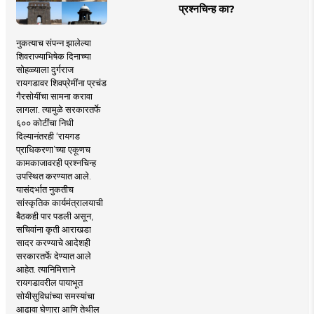
प्रश्नचिन्ह का?
नुकत्याच संपन्न झालेल्या
शिवराज्याभिषेक दिनाच्या
सोहळ्याला दुर्गराज
रायगडावर शिवप्रेमींना प्रचंड
गैरसोयींचा सामना करावा
लागला. त्यामुळे सरकारतर्फे
६०० कोटींचा निधी
दिल्यानंतरही ‘रायगड
प्राधिकरणा’च्या एकूणच
कामकाजावरही प्रश्नचिन्ह
उपस्थित करण्यात आले.
यासंदर्भात नुकतीच
सांस्कृतिक कार्यमंत्रालयाची
बैठकही पार पडली असून,
सचिवांना कृती आराखडा
सादर करण्याचे आदेशही
सरकारतर्फे देण्यात आले
आहेत. त्यानिमित्ताने
रायगडावरील पायाभूत
सोयीसुविधांच्या समस्यांचा
आढावा घेणारा आणि तेथील