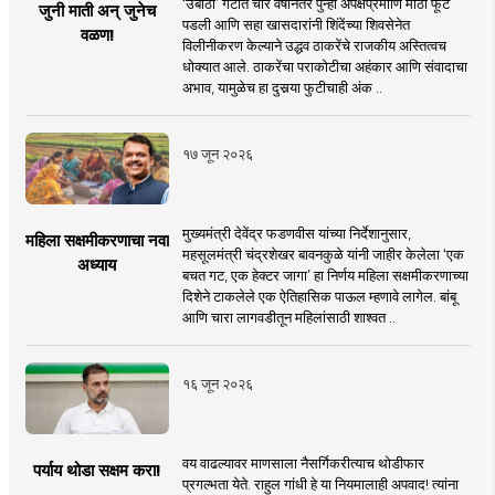
‘उबाठा’ गटात चार वर्षांनंतर पुन्हा अपेक्षेप्रमााणे मोठी फूट
जुनी माती अन् जुनेच
पडली आणि सहा खासदारांनी शिंदेंच्या शिवसेनेत
वळण!
विलीनीकरण केल्याने उद्धव ठाकरेंचे राजकीय अस्तित्वच
धोक्यात आले. ठाकरेंचा पराकोटीचा अहंकार आणि संवादाचा
अभाव, यामुळेच हा दुसर्‍या फुटीचाही अंक ..
१७ जून २०२६
मुख्यमंत्री देवेंद्र फडणवीस यांच्या निर्देशानुसार,
महिला सक्षमीकरणाचा नवा
महसूलमंत्री चंद्रशेखर बावनकुळे यांनी जाहीर केलेला ‘एक
अध्याय
बचत गट, एक हेक्टर जागा’ हा निर्णय महिला सक्षमीकरणाच्या
दिशेने टाकलेले एक ऐतिहासिक पाऊल म्हणावे लागेल. बांबू
आणि चारा लागवडीतून महिलांसाठी शाश्वत ..
१६ जून २०२६
वय वाढल्यावर माणसाला नैसर्गिकरीत्याच थोडीफार
पर्याय थोडा सक्षम करा!
प्रगल्भता येते. राहुल गांधी हे या नियमालाही अपवाद! त्यांना