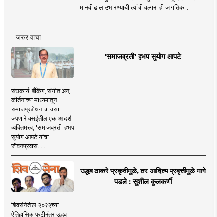
मानवी ढाल उभारण्याची त्यांची वल्गना ही जागतिक ..
जरुर वाचा
'समाजव्रती' हभप सुयोग आपटे
संघकार्य, बँकिंग, संगीत अन्
कीर्तनाच्या माध्यमातून
समाजप्रबोधनाचा वसा
जपणारे वसईतील एक आदर्श
व्यक्तिमत्त्व, 'समाजव्रती' हभप
सुयोग आपटे यांचा
जीवनप्रवास.....
उद्धव ठाकरे प्रकृतीमुळे, तर आदित्य प्रवृत्तीमुळे मागे
पडले : सुशील कुलकर्णी
शिवसेनेतील २०२२च्या
ऐतिहासिक फुटीनंतर उद्धव