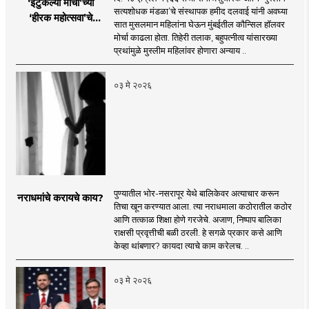
‘इटुकल्या मोर्चा’च्या
सत्यशोधक मंडळा’चे संस्थापक हमीद दलवाई यांनी अवघ्या
‘हीरक महोत्सवा’चे
सात मुसलमान महिलांना घेऊन मुंबईतील कौन्सिल हॉलवर
लखलखते पैलू
मोर्चा काढला होता. तिहेरी तलाक, बहुपत्नीत्व यांसारख्या
प्रथांमुळे मुस्लीम महिलांवर होणारा अन्याय ..
०३ मे २०२६
पुण्यातील भोर-नसरापूर येथे बालिकेवर अत्याचार करून
नराधमांचे करायचे काय?
तिचा खून करण्यात आला. त्या नराधमाला कठोरातील कठोर
आणि तत्काळ शिक्षा होणे गरजेचे. अजाण, निष्पाप बालिका
राक्षसी प्रवृत्तीची बळी ठरली. हे सगळे प्रकार कसे आणि
केव्हा थांबणार? कायदा त्याचे काम करेलच. ..
०३ मे २०२६