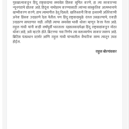
गृहखात्याकडून हिंदू राष्ट्रवादाचा समावेश हिंसक सूचित करणे, हा त्या सरकारच्या
न्यूनगंडाचे द्योतक आहे. हिंदूंना नामोहरम करण्यासाठी त्यांच्या सांस्कृतिक आत्मभानाचे
खच्चीकरण करणे, हाच त्यामागील हेतू दिसतो. खलिस्तानी किंवा इस्लामी अतिरेकाची
अनेक हिंसक उदाहरणे देता येतील. पण हिंदू राष्ट्रवादामुळे दंगल उसळल्याचे, एकही
उदाहरण सापडणार नाही. तरीही त्याचा समावेश भावी धोका म्हणून केला गेला आहे.
राहुल गांधी यांनी काही वर्षांपूर्वी भारताला दहशतवादापेक्षा हिंदू राष्ट्रवाद्यांकडून मोठा
धोका आहे, असे म्हटले होते. ब्रिटनचा नवा निर्णय त्या वक्तव्याचेच साकार स्वरुप आहे.
ब्रिटिश पंतप्रधान स्टार्मर आणि राहुल गांधी यांच्यातील वैचारिक साम्य त्यातून उघड
होईल.
राहुल बोरगांवकर