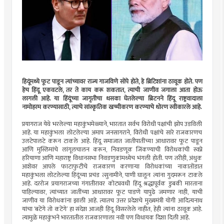
हिदूंमध्ये फूट पाडून त्यांच्यावर राज्य गाजविणे सोपे होते, हे ब्रिटिशांना ठावूक होते. पण
हेच हिंदू एकवटले, तर ते काय करू शकतात, त्याची जाणीव जगाला आता होऊ
लागली आहे. या हिंदूंच्या जागृतीचा धसका घेतलेल्या ब्रिटनने हिंदू राष्ट्रवादाला
नामोहरम करण्यासाठी, त्याचे सांस्कृतिक खच्चीकरण करण्याचे धोरण स्वीकारले आहे.
प्रयागराज येथे भरलेल्या महाकुंभमेळ्याने, भारतात सर्वच विरोधी पक्षांची झोप उडविली
आहे. या महाकुंभला लोटलेल्या अमाप जनसागराने, विरोधी पक्षांचे सारे राजकारणच
उलटेपालटे करून टाकले आहे. हिंदू समाजात जातीपातींच्या आधारावर फूट पाडून
आणि मुस्लिमांचे लांगूलचालन करून, निवडणूक जिंकण्याची विरोधकांची स्वप्ने
हरियाणा आणि महाराष्ट्र विधानसभा निवडणुकांमध्येच भंगली होती. पण तरीही, अंधुक
आशेवर आपले फाटाफुटीचे राजकारण करणार्‍या विरोधकांच्या नाकातोंडात
महाकुंभला लोटलेल्या हिंदूंच्या प्रचंड त्सुनामीने, पाणी घालून त्यांना गुदमरून टाकले
आहे. दररोज प्रयागराजच्या गंगातीरावर कोट्यवधी हिंदू श्रद्धापूर्वक डुबकी मारताना
पाहिल्यावर, त्यांच्यात जातींच्या आधारावर फूट पाडणे यापुढे जमणार नाही, याची
जाणीव या विरोधकांना झाली आहे. त्यातच उत्तर प्रदेशचे मुख्यमंत्री योगी आदित्यनाथ
यांचा ‘बटेंगे तो कटेंगे’ हा संदेश आजही हिंदू विसरलेले नाहीत, हेही त्यांना ठावूक आहे.
त्यामुळे महाकुंभने भारतातील राजकारणाला नवी पण विधायक दिशा दिली आहे.