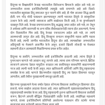
हिंदूंच्या या विश्वशक्तीने केवळ भारतातील विरोधकच बिचकले आहेत असे नव्हे, तर
जगभरातील डाव्या इकोसिस्टीमचेही त्यामुळे धाबे दणाणले आहे असे दिसते.
भारतातील बहुसंख्य हिंदू समाजात फूट पाडणे सोपे आहे, ही गोष्ट आजवर सिद्ध झाली
होती. पण नरेंद्र मोदी पंतप्रधान झाल्यापासून त्यांनी भारतात हिंदूंचे जे सांस्कृतिक
उत्थान केले आहे, त्याची व्यापकता आणि सखोलता किती आहे, ते या कुंभमेळ्याने
दाखवून दिले आहे. केवळ प्रयागराजलाच हिंदू श्रद्धाळू जमत आहेत असे नव्हे, तर तेथून
ते अयोध्या आणि वाराणसी या अन्य पवित्र तीर्थस्थळांकडेही रवाना होत असल्याचे, गेल्या
दोन दिवसांतील चित्र आहे. हिंदू केवळ एकवटतच आहेत असे नव्हे, तर त्यांचे
आत्मभानही जागृत होत आहे. हिंदू किंबहुना सनातन संस्कृतीचे महत्त्व आणि महत्ता
किती आहे, त्याची जाणीव भारतातील हिंदूंना होत आहे. त्याचबरोबर जगभरातील
अहिंदूंनाही या मेळ्याने आकर्षित केले असून, हजारो ख्रिस्ती लोकही या मेळ्यात
सहभागी होऊन आत्मशांती मिळविण्याचा प्रयत्न करीत आहेत.
हिंदूंच्या या शक्तीने, जगभरातील डावी इकोसिस्टीम हादरली आहे. त्यांना हिंदूंचे हे
पुनरुत्थान म्हणजे नवे आव्हान वाटू लागले आहे. त्याचा दृश्य परिणाम म्हणजे, ब्रिटिश
सरकारने आपल्या देशात यापुढील काळात ज्या शक्तींपासून सावधगिरी बाळगण्याची
गरज आहे त्याची यादी केली असून, त्यात खलिस्तानी अतिरेकी आणि हिंदू राष्ट्रवादाचा
समावेश केला आहे. म्हणजे ब्रिटनमधील राष्ट्रवादी हिंदू त्या देशात हिंसाचार घडवून
आणतील, अशी तेथील गृहखात्याची समजूत झाली आहे.
ब्रिटनच्या गृहखात्याने येत्या वर्षात देशात कोणत्या विघातक शक्तींकडून हिंसाचार होऊ
शकतो, याचा सखोल आढावा घेतला आहे. त्यात खलिस्तानी दहशतवादाबरोबरच हिंदू
राष्ट्रवादाचाही समावेश केला आहे. हिंदू राष्ट्रवादाची तुलना खलिस्तानी विघातक शक्तीशी
करून, ब्रिटनने आपली बौद्धिक दिवाळखोरी जाहीर केली आहे. त्याहीपेक्षा महत्त्वाचे
म्हणजे, डाव्या इकोसिस्टीमचे प्रतिनिधी असलेल्या पंतप्रधान कीर स्टार्मर यांच्या
सरकारचा सूप्त अजेंडाही त्यातून दिसून आला आहे.