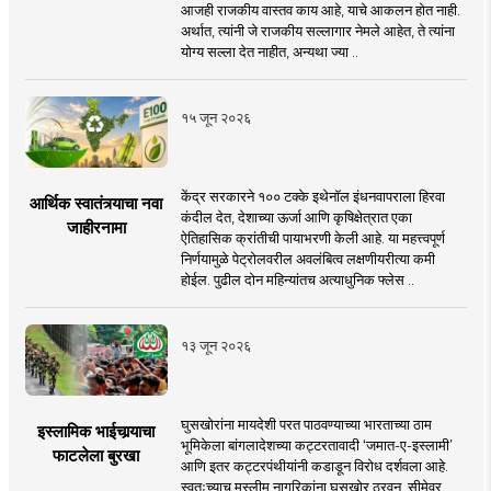
आजही राजकीय वास्तव काय आहे, याचे आकलन होत नाही.
अर्थात, त्यांनी जे राजकीय सल्लागार नेमले आहेत, ते त्यांना
योग्य सल्ला देत नाहीत, अन्यथा ज्या ..
१५ जून २०२६
केंद्र सरकारने १०० टक्के इथेनॉल इंधनवापराला हिरवा
आर्थिक स्वातंत्र्याचा नवा
कंदील देत, देशाच्या ऊर्जा आणि कृषिक्षेत्रात एका
जाहीरनामा
ऐतिहासिक क्रांतीची पायाभरणी केली आहे. या महत्त्वपूर्ण
निर्णयामुळे पेट्रोलवरील अवलंबित्व लक्षणीयरीत्या कमी
होईल. पुढील दोन महिन्यांतच अत्याधुनिक फ्लेस ..
१३ जून २०२६
घुसखोरांना मायदेशी परत पाठवण्याच्या भारताच्या ठाम
इस्लामिक भाईचार्‍याचा
भूमिकेला बांगलादेशच्या कट्टरतावादी ‘जमात-ए-इस्लामी’
फाटलेला बुरखा
आणि इतर कट्टरपंथीयांनी कडाडून विरोध दर्शवला आहे.
स्वतःच्याच मुस्लीम नागरिकांना घुसखोर ठरवून, सीमेवर