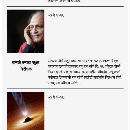
विश्लेषण करणारा हा लेख.....
०३ मे २०२६
आपल्या कॅमेर्‍यातून बदलत्या भारताचा पट उलगडणारे एक
मानवी मनाचा सूक्ष्म
प्रख्यात छायाचित्रकार रघु राय यांचे दि. २६ एप्रिल रोजी
निरीक्षक
निधन झाले. एखाद्या साध्या प्रसंगातील सौंदर्यही अचूकपणे
कॅमेर्‍यात टिपण्याची राय यांची हातोटी सर्वार्थाने विलक्षण होती.
सत्ता, एकाकीपणा आणि ..
०३ मे २०२६