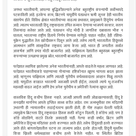
जगभर भारतीयांनी, आपल्या बुद्धिकौशल्याने अनेक बहुराष्ट्रीय कंपन्यांची सर्वोच्चपदे
पटकाविली आहे. इतकेच काय, ब्रिटनचे यापूर्वीचे पंतप्रधान ऋषी सूनक हेही भारतीय
वंशाचेच होते. विविध क्षेत्रांत भारतीयांच्या वाढत्या प्रभावात, प्रामुख्याने हिंदूंचेच वर्चस्व
आहे. त्यातच भारतातही हिंदू राष्ट्रवादाला उचित सन्मान देणार्‍या भाजपचे सरकार, सलग
तिसर्‍यांदा सत्तेवर आले आहे. पंतप्रधान नरेंद्र मोदी हे जागतिक दबावाला भीक न
घालता, भारताच्या राष्ट्रीय हिताचे निर्णय घेण्यास मागेपुढे पाहात नाहीत, हेही रशिया-
युक्रेन युद्धातील तेल खरेदीवरून दिसून आले आहे. तसेच त्यांनी, भारतातील हिंदूंमध्ये
आत्मभान आणि सांस्कृतिक राष्ट्रवाद जागा केला आहे. भारत ही जगातील सर्वात
आकर्षक आणि प्रचंड मोठी बाजारपेठ आहे. पाश्चिमात्य देशांतील बहुसंख्य बहुराष्ट्रीय
कंपन्यांच्या उत्पन्नाचा प्रमुख स्रोत, भारताची बाजारपेठ हाच आहे.
परदेशात स्थायिक झालेल्या अनेक भारतीयांनाही, आपले वाढलेले महत्त्व जाणवत आहे.
परदेशात भारतीयांकडे पाहण्याच्या गोर्‍यांच्या दृष्टिकोनात खूपच चांगला बदल झाला
आहे. म्हणूनच पाश्चिमात्य आणि त्यातही युरोपीय वर्चस्ववादाला आव्हान मिळू लागले
आहे. यापुढील काळात भारताची जसजशी प्रगती होईल, तसतसे त्याचे भू-राजकीय
महत्त्वही वाढत जाईल आणि हेच अनेक युरोपीय व अमेरिकी नेत्यांना खुपत आहे.
वास्तविक हिंदू कधीच हिंसक नव्हते. आजही आपली शक्ती ओळखल्यावरही, हिंदू हे
सनदशीर मार्गानेच आपले इप्सित साध्य करीत आहेत. राम जन्मभूमीवर राम मंदिराची
उभारणी ही न्यायालयीन लढाईनंतरच झाली होती, ही गोष्ट लक्षात घेतली पाहिजे.
त्यामुळेच ब्रिटनला हिंदू राष्ट्रवादात हिंसक शक्ती कोठून दिसली, हे कोडेच आहे. पण हे
कोडे सोडविणे, वाटते तितके अवघडही नाही. गेल्या काही वर्षांत, ब्रिटन आणि
अमेरिकेत हिंदूंच्या मंदिरांवर हल्ले करण्यात आले होते. तसेच हिंदूंवरही हल्ले करण्यात
आले होते. बांगलादेशातील घटना तर ताज्याच आहेत. इतके होऊनही, हिंदूंनी मुस्लीम
किंवा ख्रिस्ती धर्मस्थळांवर कधीच हल्ले केलेले नाहीत. या स्थितीत ब्रिटिश