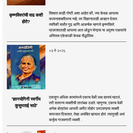
विश्वात काही गोष्टी अशा आहेत की, ज्या केवळ आपल्या
कृष्णविवरांची वाढ कशी
कल्पनाशक्तीलाच नव्हे; तर विज्ञानालाही आव्हान देतात.
होते?
त्यांपैकी सर्वांत गूढ आणि आकर्षक म्हणजे कृष्णविवरे.
प्रकाशालाही आपल्या आत ओढून घेणार्‍या या अदृश्य राक्षसांचे
अस्तित्व एकेकाळी केवळ सैद्धांतिक ..
०३ मे २०२६
एकाहून अधिक कामांमध्ये एकाच वेळी लक्ष द्यायचं म्हटलं,
‘ज्ञानयोगिनी स्वर्गीय
तरी सामान्य व्यक्तीची तारांबळ उडते. म्हणूनच, एकाच वेळी
कुसुमताई साठे’
अनेक क्षेत्रांवर आपली अमीट मोहोर उमटवणार्‍या व्यक्ती
समाजात दिसतात, तेव्हा अचंबित व्हायला होतं. त्यातूनही असं
कर्तृत्व गाजवणारी व्यक्ती ..