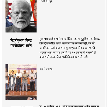
०३ मे २०२६
नुकताच जाहीर झालेला अमेरिका-इराण युद्धविराम हा केवळ
'पेट्रोयुआन विरुद्ध
दोन देशांमधील संघर्ष थांबवण्याचा प्रयत्न नाही, तर तो
पेट्रोडॉलर' आणि
जागतिक ऊर्जा बाजाराला पुन्हा एकदा स्थिर करण्याची
भारताचा 'पेट्रो-रुपी'
धडपड आहे. कच्च्या तेलाचे दर १५ टक्क्यांनी घसरणे ही
संकल्प
बाजाराची तात्कालिक प्रतिक्रिया असली, तरी ..
०३ मे २०२६
दि. १८ एप्रिल १९६६ रोजी समाजसुधारक आणि ‘मुस्लीम