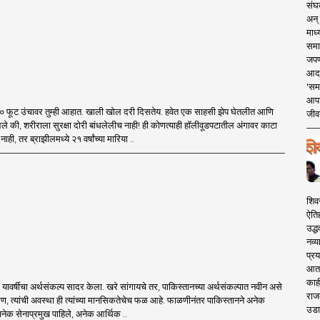
संघक
अन् 
माध्
समा
जपण
आदर्
'सम
आपट
३० फूट उंचावर तुम्ही आहात. खाली खोल दरी दिसतेय. हवेत एक साहसी झेप घेतलीत आणि
जीवन
 की, शरीराला सुरक्षा दोरी बांधलेलीच नाही! ही कोणत्याही हॉलीवूडपटातील अंगावर काटा
, तर ब्राझीलमध्ये २१ वर्षांच्या मारिया ..
शिव
ऐति
उद्ध
नव्य
प्रय
आता 
काही
चा यावर्षीचा अर्थसंकल्प सादर केला. खरे सांगायचे तर, पाकिस्तानच्या अर्थसंकल्पात नवीन असे
राज
, त्यांची अवस्था ही त्यांच्या मानसिकतेचेच फळ आहे. फाळणीनंतर पाकिस्तानने अनेक
उडा
नेक सेनाप्रमुख पाहिले, अनेक आर्थिक ..