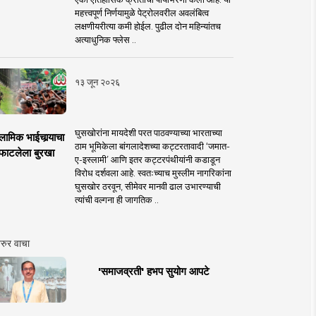
महत्त्वपूर्ण निर्णयामुळे पेट्रोलवरील अवलंबित्व
लक्षणीयरीत्या कमी होईल. पुढील दोन महिन्यांतच
अत्याधुनिक फ्लेस ..
१३ जून २०२६
घुसखोरांना मायदेशी परत पाठवण्याच्या भारताच्या
लामिक भाईचार्‍याचा
ठाम भूमिकेला बांगलादेशच्या कट्टरतावादी ‘जमात-
फाटलेला बुरखा
ए-इस्लामी’ आणि इतर कट्टरपंथीयांनी कडाडून
विरोध दर्शवला आहे. स्वतःच्याच मुस्लीम नागरिकांना
घुसखोर ठरवून, सीमेवर मानवी ढाल उभारण्याची
त्यांची वल्गना ही जागतिक ..
रुर वाचा
'समाजव्रती' हभप सुयोग आपटे