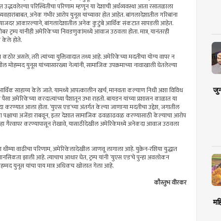
ेशात उद्भवलेल्या परिस्थितीचा परिणाम म्हणून या देशाची अर्थव्यवस्था आता रसातळाला
 व्यवहारांबाबत, अनेक गंभीर आरोप युनूस यांच्यावर होत आहेत. बांगलादेशातील गरिबांना
व्याजदर आकारल्याने, बांगलादेशातील अनेक कुटुंबे आर्थिक संकटात सापडली आहेत.
ोबर ट्रम्प यांनीही अमेरिकेच्या निवडणुकांमध्ये आवाज उठवला होता. मात्र, यानंतरही
 केले होते.
ोरण कठोर असले, तरी त्यांच्या युक्तिवादात तथ्य आहे. अमेरिकेच्या मदतीचा योग्य वापर न
ेशातील मोहम्मद युनूस यांच्यासारख्या नेत्यांनी, सामाजिक उपक्रमाच्या नावाखाली घेतलेल्या
जु
ी, आर्थिक साहाय्य केले जाते. यामध्ये आपत्कालीन खर्च, मानवता कल्याण निधी अशा विविध
ा पैसा अमेरिकेच्या करदात्यांच्या पैशातून उभा राहतो. बायडन यांच्या प्रशासन काळात या
रण्यात आला होता. ’युएस एड’च्या अंतर्गत केल्या जाणार्‍या मदतीचा उद्देश, जगातील
ंच्या पक्षाचा अजेंडा राबवून, इतर देशात सामाजिक ढवळाढवळ करण्यासाठी केल्याचा आरोप
ंना हा गैरवापर करण्यापासून रोखावे, यासाठीदेखील अमेरिकेमध्ये अनेकदा आवाज उठवला
्या धीम्या वाढीचा परिणाम, अमेरिकेलादेखील जाणवू लागाला आहे. युक्रेन-रशिया युद्धात
िकता झाली आहे. त्याचाच आधार घेत, ट्रम्प यांनी ’युएस एड’चे पुन्हा अवलोकन
, मोहम्मद युनूस यांचा पाय मात्र अधिकच खोलात गेला आहे.
कौस्तुभ वीरकर
मह