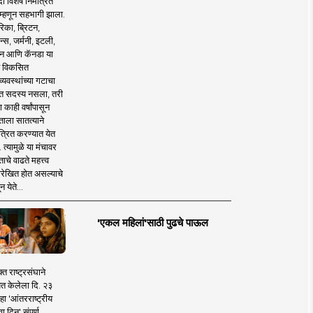
 विशेष निमंत्रित
 म्हणून सहभागी झाला.
िका, ब्रिटन,
न्स, जर्मनी, इटली,
न आणि कॅनडा या
 विकसित
व्यवस्थांच्या गटाचा
त सदस्य नसला, तरी
या काही वर्षांपासून
ताला सातत्याने
त्रित करण्यात येत
 त्यामुळे या मंचावर
ाचे वाढते महत्त्व
रेखित होत असल्याचे
न येते...
'एकल महिलां'साठी पुढचे पाऊल
क्त राष्ट्रसंघाने
ित केलेला दि. २३
हा 'आंतरराष्ट्रीय
ा दिन' संपूर्ण