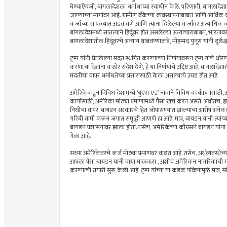
घेण्याऐवजी, बांगलादेशला धर्मांधांच्या स्वाधीन केले. परिणामी, बांगलाद
जाण्याच्या मार्गावर आहे. ग्रामीण बँकेच्या व्यवस्थापनाबाबत आणि आर्थिक
कर्जाच्या सापळ्यात अडकवणे आणि त्यांना दिलेल्या कर्जावर अत्याधिक 
बांगलादेशमध्ये सातत्याने हिंदूंवर होत असलेल्या अत्याचाराबाबत, भारताबर
बांगलादेशातील हिंदूंवरचे अन्याय थांबवण्याकडे, मोहम्मद युनूस यांनी दुर्लक्ष
ट्रम्प यांनी घेतलेल्या मदत स्थगित करण्याच्या निर्णयावरून ट्रम्प यांचे ध
करणार्‍या देशांना कठोर संदेश देणे, हे या निर्णयाचे उद्दिष्ट आहे. बांगलाद
मदतीचा वापर धर्मांधतेच्या प्रसारासाठी केला असल्याचे उघड होत आहे.
अमेरिकेकडून विविध देशांमध्ये ‘युएस एड’ नावाने विविध कार्यक्रमांसाठ
कार्यासाठी, अमेरिका मोठ्या प्रमाणामध्ये पैसा खर्च करत असते. अर्थातच, ह
निधीचा वापर, बायडन सरकारचे हित जोपासण्यात झाल्याचा आरोप अनेकदा क
गरिबी कमी करून जगात समृद्धी आणणे हा आहे. मात्र, बायडन यांनी त्या
बायडन प्रशासनावर झाला होता. तसेच, अमेरिकेच्या काँग्रसने बायडन या
गेला आहे.
सध्या अमेरिकेवरचे कर्ज मोठ्या प्रमाणवर वाढत आहे. तसेच, अर्थव्यवस्थेच
आपला पैसा बायडन यांनी वाया घालवला , अशीच अमेरिकन नागरिकांची मानस
करण्याची तयारी सुरू केली आहे. ट्रम्प यांच्या या कडक पवित्र्यामुळे मात्र