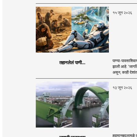
१५ जून २०२६
पाण्या-पावसाशिव
तहानलेलं पाणी...
झाली आहे. ‘जागति
असून, काही देशांत
१३ जून २०२६
हवामानबदलामुळे व