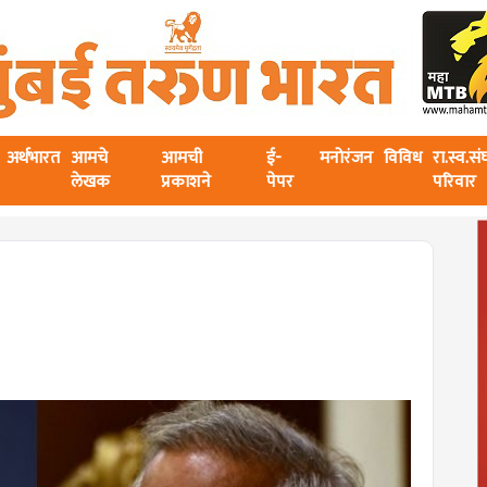
अर्थभारत
आमचे
आमची
ई-
मनोरंजन
विविध
रा.स्व.स
लेखक
प्रकाशने
पेपर
परिवार