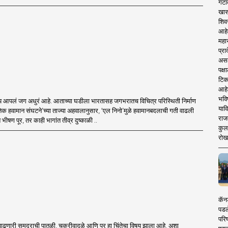
गटा
खास
शिव
आहे
महार
प्रा
असले
पक्
टिक
आहे
भवि
ाय आपलं जग अधुरं आहे. आताच्या घडीला भारतासह जगभरातच विचित्र परिस्थिती निर्माण
याव
क हवामान संघटने’च्या ताज्या अहवालानुसार, ‘एल निनो’मुळे हवामानबदलाची गती वाढली
राज
 भीषण पूर, तर काही भागांत तीव्र दुष्काळी ..
कुलक
रोख
कॅनड
पडल
परिष
ाढणारी समुद्राची पातळी, चक्रीवादळे आणि पूर हा चिंतेचा विषय झाला आहे. अशा