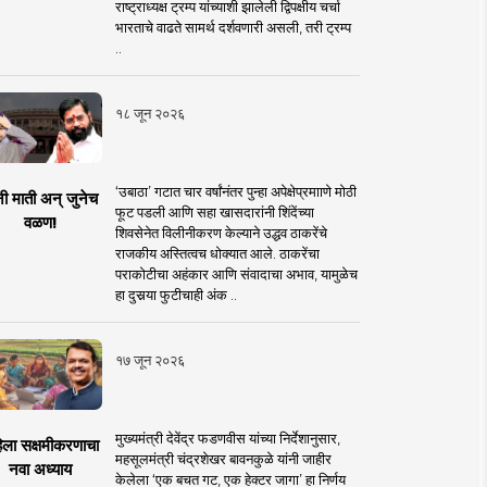
राष्ट्राध्यक्ष ट्रम्प यांच्याशी झालेली द्विपक्षीय चर्चा
भारताचे वाढते सामर्थ दर्शवणारी असली, तरी ट्रम्प
..
१८ जून २०२६
‘उबाठा’ गटात चार वर्षांनंतर पुन्हा अपेक्षेप्रमााणे मोठी
नी माती अन् जुनेच
फूट पडली आणि सहा खासदारांनी शिंदेंच्या
वळण!
शिवसेनेत विलीनीकरण केल्याने उद्धव ठाकरेंचे
राजकीय अस्तित्वच धोक्यात आले. ठाकरेंचा
पराकोटीचा अहंकार आणि संवादाचा अभाव, यामुळेच
हा दुसर्‍या फुटीचाही अंक ..
१७ जून २०२६
मुख्यमंत्री देवेंद्र फडणवीस यांच्या निर्देशानुसार,
िला सक्षमीकरणाचा
महसूलमंत्री चंद्रशेखर बावनकुळे यांनी जाहीर
नवा अध्याय
केलेला ‘एक बचत गट, एक हेक्टर जागा’ हा निर्णय