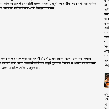
एकदा
्या ओसाका शहराने उभारलेली संरक्षण व्यवस्था, संपूर्ण जगासाठीच प्रेरणादायी आहे. पश्चिम
देश
 अजिगावा, शिरिनाशिगावा आणि किझुगावा नद्यांच्या ..
अमेर
फ्रा
जपा
सात
अर्थ
भार
गेल्
भार
निमं
आहे.
भारत
ये सध्या भयंकर दंगल सुरू आहे. घरांची तोडफोड, आग लावणे, वाहन पेटवणे असा सगळा
अधो
 या दंगलीचे लोण अगदी लंडनपर्यंत पोहोचले. संपूर्ण युनायटेड किंगडम या आगीत होरपळण्याची
दिसू
, उत्तर आयर्लंडमध्ये दि. ८ जून रोजी ..
संयु
घोष
जून 
विधव