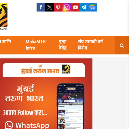
ंघ आणि
MahaMTB
पुन्हा
संघ शताब्दी वर्ष
Infra
देवेंद्र
विशेष