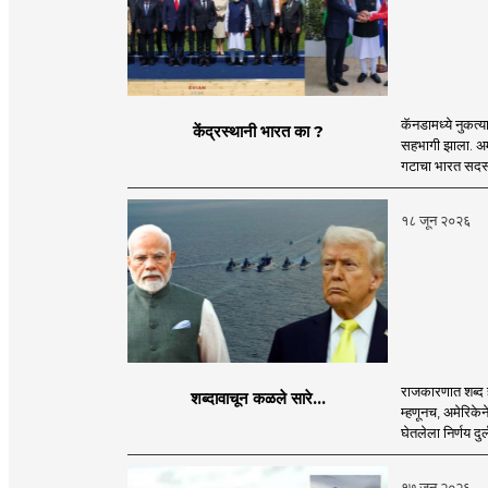
कॅनडामध्ये नुकत्य
केंद्रस्थानी भारत का ?
सहभागी झाला. अमे
गटाचा भारत सदस्य 
१८ जून २०२६
राजकारणात शब्द ह
शब्दावाचून कळले सारे...
म्हणूनच, अमेरिकेन
घेतलेला निर्णय दुर
१७ जून २०२६