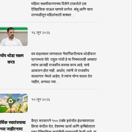
महिला सक्षमीकरणाच्या दिशेने टाकलेले एक
ऐतिहासिक पाऊल म्हणावे लागेल. बांबू आणि चारा
लागवडीतून महिलांसाठी शाश्वत ..
१६ जून २०२६
वय वाढल्यावर माणसाला नैसर्गिकरीत्याच थोडीफार
र्याय थोडा सक्षम
प्रगल्भता येते. राहुल गांधी हे या नियमालाही अपवाद!
करा!
त्यांना आजही राजकीय वास्तव काय आहे, याचे
आकलन होत नाही. अर्थात, त्यांनी जे राजकीय
सल्लागार नेमले आहेत, ते त्यांना योग्य सल्ला देत
नाहीत, अन्यथा ज्या ..
१५ जून २०२६
केंद्र सरकारने १०० टक्के इथेनॉल इंधनवापराला
्थिक स्वातंत्र्याचा
हिरवा कंदील देत, देशाच्या ऊर्जा आणि कृषिक्षेत्रात
नवा जाहीरनामा
एका ऐतिहासिक क्रांतीची पायाभरणी केली आहे. या