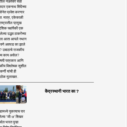
तील नऊपैकी सहा
दार एकनाथ शिंदेंच्या
सेनेत प्रवेश करणार
त. मात्र, एकेकाळी
ाष्ट्रातील प्रमुख
देशिक पक्षांपैकी एक
ल्या उद्धव ठाकरेंच्या
षाला आता आपले स्थान
वणे अवघड का झाले
? उबाठाचे राजकीय
ष्य काय असेल?
िषयी पत्रकार आणि
कीय विश्लेषक सुशील
र्णी यांची ही
ठोक मुलाखत..
केंद्रस्थानी भारत का ?
ामध्ये नुकत्याच पार
ेल्या 'जी-७' शिखर
देत भारत पुन्हा