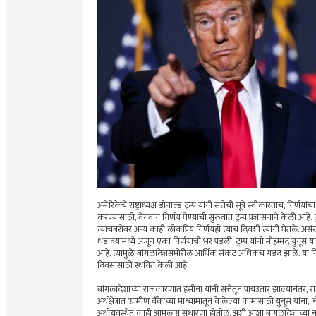
अमेरिकेचे राष्ट्राध्यक्ष डोनाल्ड ट्रम्प यांनी सत्तेची सूत्रे स्वीकारताच,
करण्यासाठी, वेगवान निर्णय घेण्याची सुरुवात ट्रम्प प्रशासनाने केली आहे. 
त्याचबरोबर अन्य काही लोकप्रिय निर्णयही त्याच दिवशी त्यांनी घेतले. असंख्
धडाक्यामध्ये अजून एका निर्णयाची भर पडली. ट्रम्प यांनी मोहम्मद युनूस यां
आहे. त्यामुळे बांगलादेशसमोरील आर्थिक संकट अधिकच गडद झाले. या निर्
दिवसांसाठी स्थगित केली आहे.
बांगलादेशाच्या राजकारणात हसीना यांनी सत्तेतून पायउतार झाल्यानंतर, राज
अर्थक्षेत्रात ’ग्रामीण बँके’च्या माध्यामातून केलेल्या कामासाठी युनूस यांना
अर्थव्यवस्थेत काही आमुलाग्र सुधारणा होतील, अशी आशा बांगलादेशाच्या नागरि