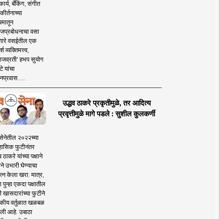
ार्य, बँकिंग, संगीत
कीर्तनाच्या
यमातून
जप्रबोधनाचा वसा
ारे वसईतील एक
श व्यक्तिमत्त्व,
ाजव्रती' हभप सुयोग
े यांचा
प्रवास.....
उद्धव ठाकरे प्रकृतीमुळे, तर आदित्य
प्रवृत्तीमुळे मागे पडले : सुशील कुलकर्णी
सेनेतील २०२२च्या
हासिक फुटीनंतर
व ठाकरे यांच्या पक्षाने
ाने उभारी घेण्याचा
त्न केला खरा. मात्र,
पुन्हा एकदा पक्षातील
 खासदारांच्या फुटीने
कीय वर्तुळात खळबळ
ली आहे. उबाठा