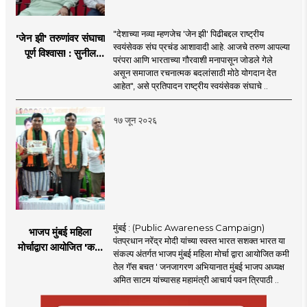
"देशाच्या नव्या म्हणजेच 'जेन झी' पिढीबद्दल राष्ट्रीय
'जेन झी' तरुणांवर संघाचा
स्वयंसेवक संघ प्रचंड आशावादी आहे. आजचे तरुण आपल्या
पूर्ण विश्वास! : सुनील
परंपरा आणि भारताच्या गौरवाशी मनापासून जोडले गेले
आंबेकर
असून समाजात रचनात्मक बदलांसाठी मोठे योगदान देत
आहेत", असे प्रतिपादन राष्ट्रीय स्वयंसेवक संघाचे ..
१७ जून २०२६
मुंबई : (Public Awareness Campaign)
भाजप मुंबई महिला
पंतप्रधान नरेंद्र मोदी यांच्या स्वस्त भारत सशक्त भारत या
मोर्चाद्वारा आयोजित 'कमी
संकल्प अंतर्गत भाजप मुंबई महिला मोर्चा द्वारा आयोजित कमी
तेल गॅस बचत ' उपक्रम
तेल गॅस बचत ' जनजागरण अभियानात मुंबई भाजप अध्यक्ष
अमित साटम यांच्यासह महामंत्री आचार्य पवन त्रिपाठी ..