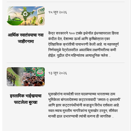
१५ जून २०२६
केंद्र सरकारने १०० टक्के इथेनॉल इंधनवापराला हिरवा
आर्थिक स्वातंत्र्याचा नवा
कंदील देत, देशाच्या ऊर्जा आणि कृषिक्षेत्रात एका
जाहीरनामा
ऐतिहासिक क्रांतीची पायाभरणी केली आहे. या महत्त्वपूर्ण
निर्णयामुळे पेट्रोलवरील अवलंबित्व लक्षणीयरीत्या कमी
होईल. पुढील दोन महिन्यांतच अत्याधुनिक फ्लेस ..
१३ जून २०२६
घुसखोरांना मायदेशी परत पाठवण्याच्या भारताच्या ठाम
इस्लामिक भाईचार्‍याचा
भूमिकेला बांगलादेशच्या कट्टरतावादी ‘जमात-ए-इस्लामी’
फाटलेला बुरखा
आणि इतर कट्टरपंथीयांनी कडाडून विरोध दर्शवला आहे.
स्वतःच्याच मुस्लीम नागरिकांना घुसखोर ठरवून, सीमेवर
मानवी ढाल उभारण्याची त्यांची वल्गना ही जागतिक ..