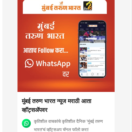
मुंबई तरुण भारत न्यूज मराठी आता
व्हॉट्सॲपवर
कृतिशील वाचकांचे कृतिशील दैनिक 'मुंबई तरुण
भारत'चं व्हॉट्सअप चॅनल फॉलो करा!