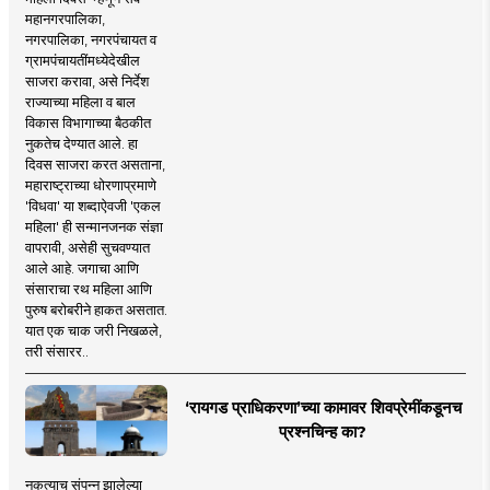
महानगरपालिका,
नगरपालिका, नगरपंचायत व
ग्रामपंचायतींमध्येदेखील
साजरा करावा, असे निर्देश
राज्याच्या महिला व बाल
विकास विभागाच्या बैठकीत
नुकतेच देण्यात आले. हा
दिवस साजरा करत असताना,
महाराष्ट्राच्या धोरणाप्रमाणे
'विधवा' या शब्दाऐवजी 'एकल
महिला' ही सन्मानजनक संज्ञा
वापरावी, असेही सुचवण्यात
आले आहे. जगाचा आणि
संसाराचा रथ महिला आणि
पुरुष बरोबरीने हाकत असतात.
यात एक चाक जरी निखळले,
तरी संसारर..
‘रायगड प्राधिकरणा’च्या कामावर शिवप्रेमींकडूनच
प्रश्नचिन्ह का?
नुकत्याच संपन्न झालेल्या