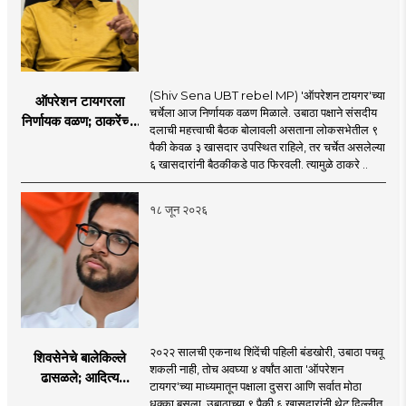
(Shiv Sena UBT rebel MP) 'ऑपरेशन टायगर'च्या
ऑपरेशन टायगरला
चर्चेला आज निर्णायक वळण मिळाले. उबाठा पक्षाने संसदीय
निर्णायक वळण; ठाकरेंच्या
दलाची महत्त्वाची बैठक बोलावली असताना लोकसभेतील ९
बैठकीला ६ खासदार
पैकी केवळ ३ खासदार उपस्थित राहिले, तर चर्चेत असलेल्या
गैरहजर, थेट शिंदे सेनेत
६ खासदारांनी बैठकीकडे पाठ फिरवली. त्यामुळे ठाकरे ..
विलीन होण्याचा प्रस्ताव?
१८ जून २०२६
२०२२ सालची एकनाथ शिंदेंची पहिली बंडखोरी, उबाठा पचवू
शिवसेनेचे बालेकिल्ले
शकली नाही, तोच अवघ्या ४ वर्षांत आता 'ऑपरेशन
ढासळले; आदित्य
टायगर'च्या माध्यमातून पक्षाला दुसरा आणि सर्वात मोठा
ठाकरेंच्या नेतृत्वावरच
धक्का बसला. उबाठाच्या ९ पैकी ६ खासदारांनी थेट दिल्लीत