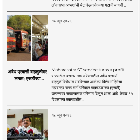
प्रश्नचिन्ह? ठाकरे ब्रँड
लोकसभा अध्यक्षांची भेट घेऊन वेगळ्या गटाची मागणी ..
नेमका कुठे चुकला?
१८ जून २०२६
Maharashtra ST service turns a profit
अवैध प्रवासी वाहतुकीवर
राज्यातील बसस्थानक परिसरातील अवैध प्रवासी
लगाम; एसटीच्या
वाहतुकीविरोधात राबविण्यात आलेल्या विशेष मोहिमेचा
उत्पन्नात १५ दिवसांत
महाराष्ट्र राज्य मार्ग परिवहन महामंडळाच्या (एसटी)
४३.८३ कोटींची वाढ!
उत्पन्नावर सकारात्मक परिणाम दिसून आला आहे. केवळ १५
दिवसांच्या कालावधीत ..
१८ जून २०२६