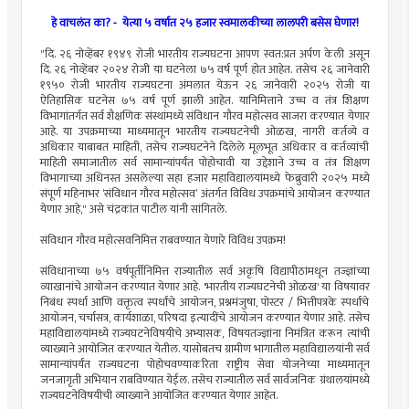
हे वाचलंत का? -
येत्या ५ वर्षात २५ हजार स्वमालकीच्या लालपरी बसेस घेणार!
"दि. २६ नोव्हेंबर १९४९ रोजी भारतीय राज्यघटना आपण स्वत:प्रत अर्पण केली असून
दि. २६ नोव्हेंबर २०२४ रोजी या घटनेला ७५ वर्ष पूर्ण होत आहेत. तसेच २६ जानेवारी
१९५० रोजी भारतीय राज्यघटना अंमलात येऊन २६ जानेवारी २०२५ रोजी या
ऐतिहासिक घटनेस ७५ वर्ष पूर्ण झाली आहेत. यानिमित्ताने उच्च व तंत्र शिक्षण
विभागांतर्गत सर्व शैक्षणिक संस्थांमध्ये संविधान गौरव महोत्सव साजरा करण्यात येणार
आहे. या उपक्रमाच्या माध्यमातून भारतीय राज्यघटनेची ओळख, नागरी कर्तव्ये व
अधिकार याबाबत माहिती, तसेच राज्यघटनेने दिलेले मूलभूत अधिकार व कर्तव्यांची
माहिती समाजातील सर्व सामान्यांपर्यंत पोहोचावी या उद्देशाने उच्च व तंत्र शिक्षण
विभागाच्या अधिनस्त असलेल्या सहा हजार महावि‌द्यालयांमध्ये फेब्रुवारी २०२५ मध्ये
संपूर्ण महिनाभर ‘संविधान गौरव महोत्सव’ अंतर्गत विविध उपक्रमांचे आयोजन करण्यात
येणार आहे," असे चंद्रकांत पाटील यांनी सांगितले.
संविधान गौरव महोत्सवनिमित्त राबवण्यात येणारे विविध उपक्रम!
संविधानाच्या ७५ वर्षपूर्तीनिमित्त राज्यातील सर्व अकृषि वि‌द्यापीठांमधून तज्ज्ञांच्या
व्याखानांचे आयोजन करण्यात येणार आहे. 'भारतीय राज्यघटनेची ओळख' या विषयावर
निबंध स्पर्धा आणि वक्तृत्व स्पर्धांचे आयोजन, प्रश्नमंजुषा, पोस्टर / भित्तीपत्रके स्पर्धांचे
आयोजन, चर्चासत्र, कार्यशाळा, परिषदा इत्यादींचे आयोजन करण्यात येणार आहे. तसेच
महावि‌द्यालयांमध्ये राज्यघटनेविषयीचे अभ्यासक, विषयतज्ज्ञांना निमंत्रित करून त्यांची
व्याख्याने आयोजित करण्यात येतील. यासोबतच ग्रामीण भागातील महावि‌द्यालयांनी सर्व
सामान्यांपर्यंत राज्यघटना पोहोचवण्याकरिता राष्ट्रीय सेवा योजनेच्या माध्यमातून
जनजागृती अभियान राबविण्यात येईल. तसेच राज्यातील सर्व सार्वजनिक ग्रंथालयांमध्ये
राज्यघटनेविषयीची व्याख्याने आयोजित करण्यात येणार आहेत.