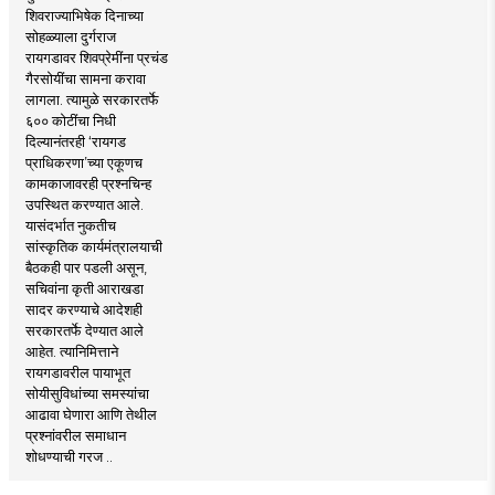
शिवराज्याभिषेक दिनाच्या
सोहळ्याला दुर्गराज
रायगडावर शिवप्रेमींना प्रचंड
गैरसोयींचा सामना करावा
लागला. त्यामुळे सरकारतर्फे
६०० कोटींचा निधी
दिल्यानंतरही ‘रायगड
प्राधिकरणा’च्या एकूणच
कामकाजावरही प्रश्नचिन्ह
उपस्थित करण्यात आले.
यासंदर्भात नुकतीच
सांस्कृतिक कार्यमंत्रालयाची
बैठकही पार पडली असून,
सचिवांना कृती आराखडा
सादर करण्याचे आदेशही
सरकारतर्फे देण्यात आले
आहेत. त्यानिमित्ताने
रायगडावरील पायाभूत
सोयीसुविधांच्या समस्यांचा
आढावा घेणारा आणि तेथील
प्रश्नांवरील समाधान
शोधण्याची गरज ..