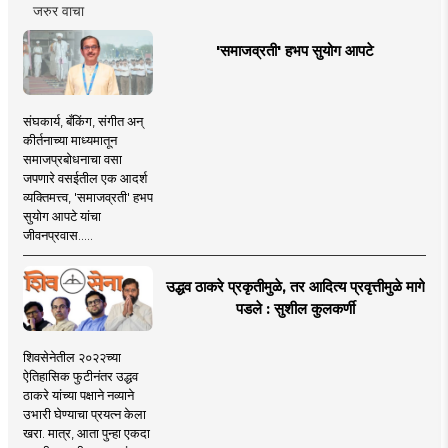
जरुर वाचा
'समाजव्रती' हभप सुयोग आपटे
संघकार्य, बँकिंग, संगीत अन्
कीर्तनाच्या माध्यमातून
समाजप्रबोधनाचा वसा
जपणारे वसईतील एक आदर्श
व्यक्तिमत्त्व, 'समाजव्रती' हभप
सुयोग आपटे यांचा
जीवनप्रवास.....
उद्धव ठाकरे प्रकृतीमुळे, तर आदित्य प्रवृत्तीमुळे मागे
पडले : सुशील कुलकर्णी
शिवसेनेतील २०२२च्या
ऐतिहासिक फुटीनंतर उद्धव
ठाकरे यांच्या पक्षाने नव्याने
उभारी घेण्याचा प्रयत्न केला
खरा. मात्र, आता पुन्हा एकदा