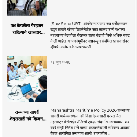
(Shiv Sena UBT) 'ऑपरेशन टायगर'च्या चर्चेदरम्यान
पक्ष बैठकीला गैरहजर
उद्धव ठाकरे यांच्या शिवसेनेतील सहा खासदारांनी पक्षाच्या
राहिल्याने खासदार
महत्त्वाच्या बैठकीला गैरहजर राहत बंडाची चिन्हे अधिक स्पष्ट
अपात्र ठरू शकतात का?
केली आहेत. या पार्श्वभूमीवर पक्षाकडून संबंधित खासदारांवर
व्हीप आणि कायदा नेमकं
व्हीपचे उल्लंघन केल्याप्रकरणी ..
काय सांगतो?
१८ जून २०२६
Maharashtra Maritime Policy 2026 राज्याच्या
राज्याच्या सागरी
सागरी अर्थव्यवस्थेला नवी दिशा देण्यासाठी प्रस्तावित
क्षेत्रासाठी नवे व्हिजन;
महाराष्ट्र मेरीटाईम पॉलिसी २०२६ संदर्भात मत्स्यव्यवसाय व
'महाराष्ट्र मेरीटाईम
बंदरे मंत्री नितेश राणे यांच्या अध्यक्षतेखाली सविस्तर आढावा
पॉलिसी २०२६'चा
बैठक आयोजित करण्यात आली. राज्यातील ..