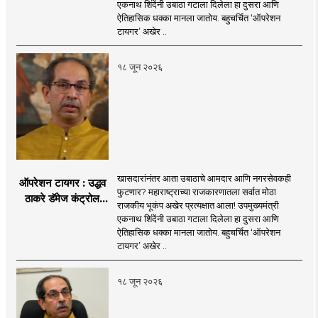
एकनाथ शिंदेंनी उबाठा गटाला दिलेला हा दुसरा आणि
नगरसेवकही शिंदेंच्या
ऐतिहासिक धक्का मानला जातोय. बहुचर्चित ‘ऑपरेशन
वाटेवर?
टायगर’ अखेर ..
१८ जून २०२६
खासदारांनंतर आता उबाठाचे आमदार आणि नगरसेवकही
ऑपरेशन टायगर : उद्धव
फुटणार? महाराष्ट्राच्या राजकारणातला सर्वात मोठा
ठाकरे डॅमेज कंट्रोल
राजकीय भूकंप अखेर प्रत्यक्षात आला! उपमुख्यमंत्री
करण्यात सपशेल अपयशी!
एकनाथ शिंदेंनी उबाठा गटाला दिलेला हा दुसरा आणि
सहा खासदारांनंतर
ऐतिहासिक धक्का मानला जातोय. बहुचर्चित ‘ऑपरेशन
आमदारांसह नगरसेवकही
टायगर’ अखेर ..
शिंदेंकडे जाण्याच्या चर्चा
सुरू
१८ जून २०२६