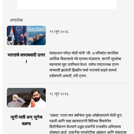
अग्रलेख
१९ जून २०२६
पंतप्रधान नरेंद्र मोदी यांनी 'जी- ७ परिषदेत जागतिक
भारताचे वास्तववादी उत्तर
आर्थिक विकासाचे नवे प्रारूप मांडताना, सागरी सुरक्षेचा
!
महत्त्वाचा मुद्दा उपस्थित केला. तसेच राष्ट्राध्यक्ष ट्रम्प
यांच्याशी झालेली द्विपक्षीय चर्चा भारताचे वाढते सामर्थ
दर्शवणारी असली, तरी ट्रम्प ..
१८ जून २०२६
‘उबाठा’ गटात चार वर्षांनंतर पुन्हा अपेक्षेप्रमााणे मोठी फूट
जुनी माती अन् जुनेच
पडली आणि सहा खासदारांनी शिंदेंच्या शिवसेनेत
वळण!
विलीनीकरण केल्याने उद्धव ठाकरेंचे राजकीय अस्तित्वच
धोक्यात आले. ठाकरेंचा पराकोटीचा अहंकार आणि संवादाचा