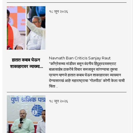
प्रस्ताव
१८ जून २०२६
Navnath Ban Criticis Sanjay Raut
हातात कबाब घेऊन
"काँग्रेसच्या मांडीवर बसून वंदनीय हिंदुह्रदयसम्राट
शाकाहारावर व्याख्यान
बाळासाहेब ठाकरेंचे विचार समजावून सांगण्याचा तुमचा
देण्यासारखा राऊत यांचा
प्रयत्न म्हणजे हातात कबाब घेऊन शाकाहारावर व्याख्यान
प्रयत्न - नवनाथ बन
देण्यासारखं आहे! महाराष्ट्राचा ‘गोलपीठा’ कोणी केला याची
चिंता ..
१८ जून २०२६