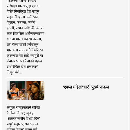
पडलेल्या 'जी-७' शिखर
परिषदेत भारत पुन्हा एकदा
विशेष निमंत्रित देश म्हणून
सहभागी झाला. अमेरिका,
ब्रिटन, फ्रान्स, जर्मनी,
इटली, जपान आणि कॅनडा या
सात विकसित अर्थव्यवस्थांच्या
गटाचा भारत सदस्य नसला,
तरी गेल्या काही वर्षांपासून
भारताला सातत्याने निमंत्रित
करण्यात येत आहे. त्यामुळे या
मंचावर भारताचे वाढते महत्त्व
अधोरेखित होत असल्याचे
दिसून येते...
'एकल महिलां'साठी पुढचे पाऊल
संयुक्त राष्ट्रसंघाने घोषित
केलेला दि. २३ जून हा
'आंतरराष्ट्रीय विधवा दिन'
संपूर्ण महाराष्ट्रात 'एकल
महिला दिवस' म्हणून सर्व