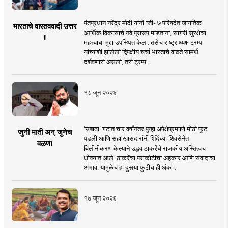
पंतप्रधान नरेंद्र मोदी यांनी 'जी- ७ परिषदेत जागतिक
भारताचे वास्तववादी उत्तर
आर्थिक विकासाचे नवे प्रारूप मांडताना, सागरी सुरक्षेचा
!
महत्त्वाचा मुद्दा उपस्थित केला. तसेच राष्ट्राध्यक्ष ट्रम्प
यांच्याशी झालेली द्विपक्षीय चर्चा भारताचे वाढते सामर्थ
दर्शवणारी असली, तरी ट्रम्प ..
१८ जून २०२६
‘उबाठा’ गटात चार वर्षांनंतर पुन्हा अपेक्षेप्रमााणे मोठी फूट
जुनी माती अन् जुनेच
पडली आणि सहा खासदारांनी शिंदेंच्या शिवसेनेत
वळण!
विलीनीकरण केल्याने उद्धव ठाकरेंचे राजकीय अस्तित्वच
धोक्यात आले. ठाकरेंचा पराकोटीचा अहंकार आणि संवादाचा
अभाव, यामुळेच हा दुसर्‍या फुटीचाही अंक ..
१७ जून २०२६