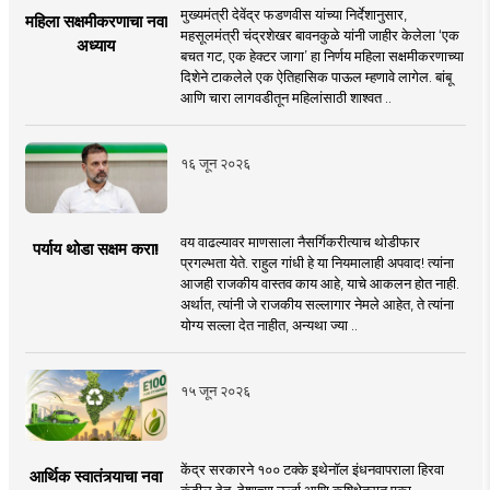
मुख्यमंत्री देवेंद्र फडणवीस यांच्या निर्देशानुसार,
महिला सक्षमीकरणाचा नवा
महसूलमंत्री चंद्रशेखर बावनकुळे यांनी जाहीर केलेला ‘एक
अध्याय
बचत गट, एक हेक्टर जागा’ हा निर्णय महिला सक्षमीकरणाच्या
दिशेने टाकलेले एक ऐतिहासिक पाऊल म्हणावे लागेल. बांबू
आणि चारा लागवडीतून महिलांसाठी शाश्वत ..
१६ जून २०२६
वय वाढल्यावर माणसाला नैसर्गिकरीत्याच थोडीफार
पर्याय थोडा सक्षम करा!
प्रगल्भता येते. राहुल गांधी हे या नियमालाही अपवाद! त्यांना
आजही राजकीय वास्तव काय आहे, याचे आकलन होत नाही.
अर्थात, त्यांनी जे राजकीय सल्लागार नेमले आहेत, ते त्यांना
योग्य सल्ला देत नाहीत, अन्यथा ज्या ..
१५ जून २०२६
केंद्र सरकारने १०० टक्के इथेनॉल इंधनवापराला हिरवा
आर्थिक स्वातंत्र्याचा नवा
कंदील देत, देशाच्या ऊर्जा आणि कृषिक्षेत्रात एका