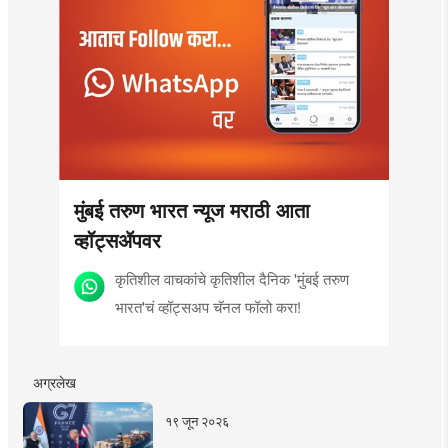
मुंबई तरुण भारत न्यूज मराठी आता
व्हॉट्सॲपवर
कृतिशील वाचकांचे कृतिशील दैनिक 'मुंबई तरुण
भारत'चं व्हॉट्सअप चॅनल फॉलो करा!
अग्रलेख
१९ जून २०२६