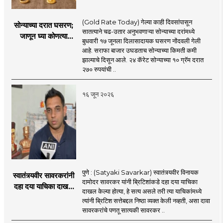
(Gold Rate Today) गेल्या काही दिवसांपासून
सोन्याच्या दरात घसरण;
सातत्याने चढ-उतार अनुभवणाऱ्या सोन्याच्या दरांमध्ये
जाणून घ्या कोणत्या
बुधवारी १७ जूनला दिलासादायक घसरण नोंदवली गेली
शहरात काय दर?
आहे. सराफा बाजार उघडताच सोन्याच्या किमती कमी
झाल्याचे दिसून आले. २४ कॅरेट सोन्याच्या १० ग्रॅम दरात
२७० रुपयांची ..
१६ जून २०२६
पुणे : (Satyaki Savarkar) स्वातंत्र्यवीर विनायक
स्वातंत्र्यवीर सावरकरांनी
दामोदर सावरकर यांनी ब्रिटिशांकडे दहा दया याचिका
दहा दया याचिका दाखल
दाखल केल्या होत्या, हे सत्य असले तरी त्या याचिकांमध्ये
केल्या, मात्र
त्यांनी ब्रिटिश सत्तेबद्दल निष्ठा व्यक्त केली नव्हती, असा दावा
ब्रिटिशांप्रति कधीही
सावरकरांचे पणतू सात्यकी सावरकर ..
निष्ठा व्यक्त केली नाही’!