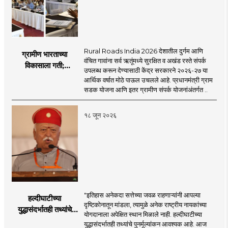
Rural Roads India 2026 देशातील दुर्गम आणि
ग्रामीण भारताच्या
वंचित गावांना सर्व ऋतूंमध्ये सुरक्षित व अखंड रस्ते संपर्क
विकासाला गती;
उपलब्ध करून देण्यासाठी केंद्र सरकारने २०२६-२७ या
२०२६-२७ मध्ये २६
आर्थिक वर्षात मोठे पाऊल उचलले आहे. प्रधानमंत्री ग्राम
हजार किमी नव्या रस्त्यांचे
सडक योजना आणि इतर ग्रामीण संपर्क योजनांअंतर्गत ..
लक्ष्य!
१८ जून २०२६
"इतिहास अनेकदा सत्तेच्या जवळ राहणाऱ्यांनी आपल्या
हल्दीघाटीच्या
दृष्टिकोनातून मांडला, त्यामुळे अनेक राष्ट्रीय नायकांच्या
युद्धासंदर्भातही तथ्यांचे
योगदानाला अपेक्षित स्थान मिळाले नाही. हल्दीघाटीच्या
पुनर्मूल्यांकन आवश्यक! :
युद्धासंदर्भातही तथ्यांचे पुनर्मूल्यांकन आवश्यक आहे. आज