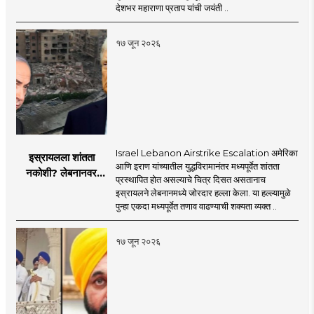
सरसंघचालक डॉ.
देशभर महाराणा प्रताप यांची जयंती ..
मोहनजी भागवत
१७ जून २०२६
Israel Lebanon Airstrike Escalation अमेरिका
इस्रायलला शांतता
आणि इराण यांच्यातील युद्धविरामानंतर मध्यपूर्वेत शांतता
नकोशी? लेबनानवर
प्रस्थापित होत असल्याचे चित्र दिसत असतानाच
इस्रायलचा जोरदार
इस्रायलने लेबनानमध्ये जोरदार हल्ला केला. या हल्ल्यामुळे
हल्ला; चार जणांचा मृत्यू,
पुन्हा एकदा मध्यपूर्वेत तणाव वाढण्याची शक्यता व्यक्त ..
इराण-अमेरिकेत आरोप-
प्रत्यारोप
१७ जून २०२६