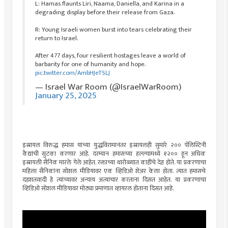
L: Hamas flaunts Liri, Naama, Daniella, and Karina in a
degrading display before their release from Gaza.
R: Young Israeli women burst into tears celebrating their
return to Israel.
After 477 days, four resilient hostages leave a world of
barbarity for one of humanity and hope.
pic.twitter.com/AmbHJeTSLJ
— Israel War Room (@IsraelWarRoom)
January 25, 2025
इस्रायल विरुद्ध हमास यांच्या युद्धविरामानंतर इस्रायलही सुमारे २०० पॅलिस्टिनी
कैद्यांची सुटका करणार आहे. दरम्यान हमासच्या हल्ल्यामध्ये १२०० हून अधिक
इस्रायली सैनिक मारले गेले आहेत. रक्ताच्या थारोळ्यात काहींचे देह होते. या प्रकरणाचा
महिला सैनिकांना सोशल मीडियावर एक व्हिडिओ शेअर केला होता. त्यात हमासचे
दहशतवादी हे त्यांच्यावर अन्याय अत्याचार करताना दिसत आहेत. या प्रकरणाचा
व्हिडिओ सोशल मीडियावर मोठ्या प्रमाणात व्हायरल होताना दिसत आहे.