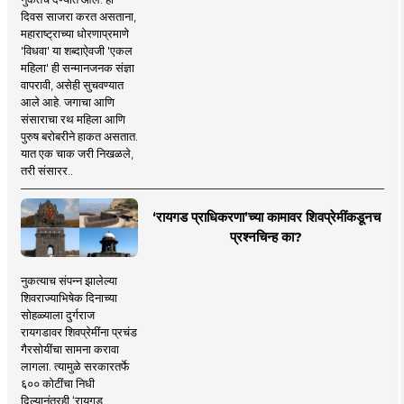
दिवस साजरा करत असताना,
महाराष्ट्राच्या धोरणाप्रमाणे
'विधवा' या शब्दाऐवजी 'एकल
महिला' ही सन्मानजनक संज्ञा
वापरावी, असेही सुचवण्यात
आले आहे. जगाचा आणि
संसाराचा रथ महिला आणि
पुरुष बरोबरीने हाकत असतात.
यात एक चाक जरी निखळले,
तरी संसारर..
‘रायगड प्राधिकरणा’च्या कामावर शिवप्रेमींकडूनच
प्रश्नचिन्ह का?
नुकत्याच संपन्न झालेल्या
शिवराज्याभिषेक दिनाच्या
सोहळ्याला दुर्गराज
रायगडावर शिवप्रेमींना प्रचंड
गैरसोयींचा सामना करावा
लागला. त्यामुळे सरकारतर्फे
६०० कोटींचा निधी
दिल्यानंतरही ‘रायगड