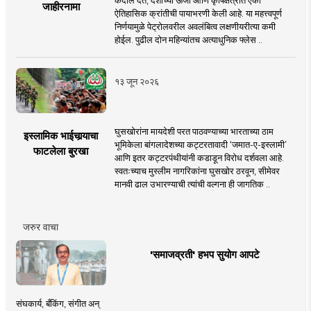
जाहीरनामा
ऐतिहासिक क्रांतीची पायाभरणी केली आहे. या महत्त्वपूर्ण
निर्णयामुळे पेट्रोलवरील अवलंबित्व लक्षणीयरीत्या कमी
होईल. पुढील दोन महिन्यांतच अत्याधुनिक फ्लेस ..
१३ जून २०२६
घुसखोरांना मायदेशी परत पाठवण्याच्या भारताच्या ठाम
इस्लामिक भाईचार्‍याचा
भूमिकेला बांगलादेशच्या कट्टरतावादी ‘जमात-ए-इस्लामी’
फाटलेला बुरखा
आणि इतर कट्टरपंथीयांनी कडाडून विरोध दर्शवला आहे.
स्वतःच्याच मुस्लीम नागरिकांना घुसखोर ठरवून, सीमेवर
मानवी ढाल उभारण्याची त्यांची वल्गना ही जागतिक ..
जरुर वाचा
'समाजव्रती' हभप सुयोग आपटे
संघकार्य, बँकिंग, संगीत अन्