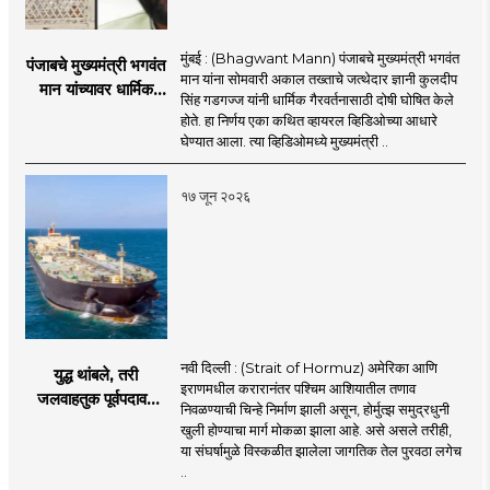
मुंबई : (Bhagwant Mann) पंजाबचे मुख्यमंत्री भगवंत
पंजाबचे मुख्यमंत्री भगवंत
मान यांना सोमवारी अकाल तख्ताचे जत्थेदार ज्ञानी कुलदीप
मान यांच्यावर धार्मिक
सिंह गडगज्ज यांनी धार्मिक गैरवर्तनासाठी दोषी घोषित केले
गैरवर्तनाचा ठपका!;अकाल
होते. हा निर्णय एका कथित व्हायरल व्हिडिओच्या आधारे
तख्ताच्या निर्णयाने मोठी
घेण्यात आला. त्या व्हिडिओमध्ये मुख्यमंत्री ..
खळबळ
१७ जून २०२६
नवी दिल्ली : (Strait of Hormuz) अमेरिका आणि
युद्ध थांबले, तरी
इराणमधील करारानंतर पश्चिम आशियातील तणाव
जलवाहतुक पूर्वपदावर
निवळण्याची चिन्हे निर्माण झाली असून, होर्मुत्झ समुद्रधुनी
येण्यास होणार विलंब;
खुली होण्याचा मार्ग मोकळा झाला आहे. असे असले तरीही,
अडकलेल्या जहाजांना
या संघर्षामुळे विस्कळीत झालेला जागतिक तेल पुरवठा लगेच
कराराच्या शाश्वततेची
..