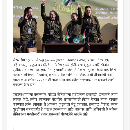
जेरुसलेम :
हमास विरुद्ध इस्रायल (
Israel-Hamas War)
यांच्यात गेल्या १६
महिन्यांपासून युद्धजन्य परिस्थिती निर्माण झाली होती. याच युद्धजन्य परिस्थितीस
पूर्णविराम भेटला आहे. हमासने ४ इस्रायली महिला सैनिकांची सुटका केली आहे. लिरी
अलबाग, डॅनिएला गिलबोआ, करीना एरिव्ह आणि नामा लेव्ही अशी सैनिकांची नावे
आहेत. ७ ऑक्टोबर २०२३ रोजी नहल ओझ तळावरील हल्ल्यादरम्यान हमासने त्यांचे
अपहरण केले होते.
प्रसारमाध्यमाच्या वृत्तानुसार, महिला सैनिकांच्या सुटकेनंतर इस्रायली लष्कराने त्यांचे
स्वागत केले. तसेच त्यांच्यावर वैद्यकीय तपासणीसाठी विशेष केंद्रात त्यांना दाखल
करण्यात आले. त्यानंतर ते आपल्या कुटुंबाला भेटू शकतात. इस्रायल विरुद्ध हमास
युद्धविराम करारांतर्गत हे पाऊल उचलण्यात आले. सरकार आणि अधिकारी हे महिला
सैनिकांच्या मदतीसाठी तत्पर असल्याचे पीएमओने म्हटले आहे.