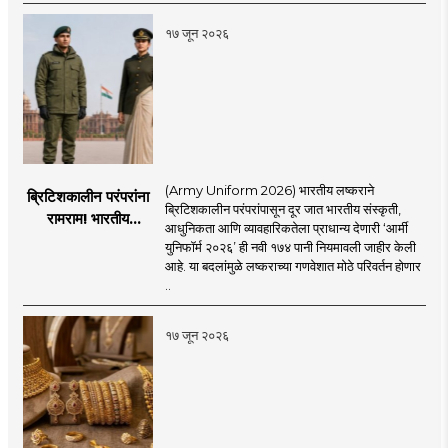
चिंता.
१७ जून २०२६
(Army Uniform 2026) भारतीय लष्कराने
ब्रिटिशकालीन परंपरांना
ब्रिटिशकालीन परंपरांपासून दूर जात भारतीय संस्कृती,
रामराम! भारतीय
आधुनिकता आणि व्यावहारिकतेला प्राधान्य देणारी ‘आर्मी
लष्कराची नवी ‘आर्मी
युनिफॉर्म २०२६’ ही नवी १७४ पानी नियमावली जाहीर केली
युनिफॉर्म २०२६’
आहे. या बदलांमुळे लष्कराच्या गणवेशात मोठे परिवर्तन होणार
नियमावली लागू
..
१७ जून २०२६