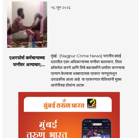
पणतू सात्यकी सावरकर
१६ जून २०२६
यांनी न्यायालयात सादर
केला दावा
मुंबई : (Nagpur Crime News) भारतीय हवाई
एअरफोर्स कर्मचाऱ्याच्या
दलातील एका अधिकाऱ्याच्या पत्नीवर बलात्कार, तिला
पत्नीवर अत्याचार;
ब्लॅकमेल करणे आणि तिचे बळजबरीने धर्मांतर करण्याचा
नागपुरातील प्रकरणाने
प्रयत्न केल्याचा धक्कादायक प्रकार नागपूरमधून
उडवली खळबळ!
उघडकीस आला आहे. या प्रकरणात पोलिसांनी मुख्य
आरोपीसह दोघांना अटक ..