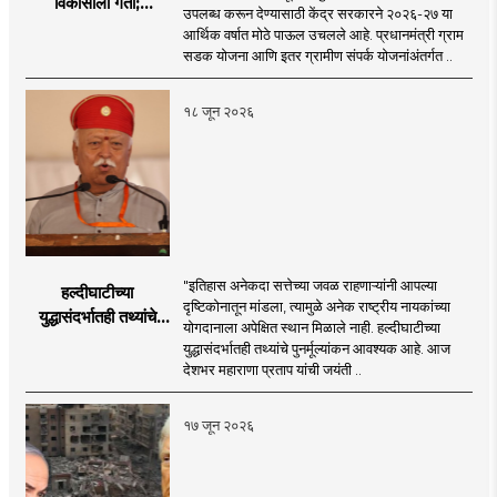
विकासाला गती;
उपलब्ध करून देण्यासाठी केंद्र सरकारने २०२६-२७ या
२०२६-२७ मध्ये २६
आर्थिक वर्षात मोठे पाऊल उचलले आहे. प्रधानमंत्री ग्राम
हजार किमी नव्या रस्त्यांचे
सडक योजना आणि इतर ग्रामीण संपर्क योजनांअंतर्गत ..
लक्ष्य!
१८ जून २०२६
"इतिहास अनेकदा सत्तेच्या जवळ राहणाऱ्यांनी आपल्या
हल्दीघाटीच्या
दृष्टिकोनातून मांडला, त्यामुळे अनेक राष्ट्रीय नायकांच्या
युद्धासंदर्भातही तथ्यांचे
योगदानाला अपेक्षित स्थान मिळाले नाही. हल्दीघाटीच्या
पुनर्मूल्यांकन आवश्यक! :
युद्धासंदर्भातही तथ्यांचे पुनर्मूल्यांकन आवश्यक आहे. आज
सरसंघचालक डॉ.
देशभर महाराणा प्रताप यांची जयंती ..
मोहनजी भागवत
१७ जून २०२६