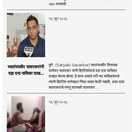
२७० रुपयांची ..
१६ जून २०२६
पुणे : (Satyaki Savarkar) स्वातंत्र्यवीर विनायक
स्वातंत्र्यवीर सावरकरांनी
दामोदर सावरकर यांनी ब्रिटिशांकडे दहा दया याचिका
दहा दया याचिका दाखल
दाखल केल्या होत्या, हे सत्य असले तरी त्या याचिकांमध्ये
केल्या, मात्र
त्यांनी ब्रिटिश सत्तेबद्दल निष्ठा व्यक्त केली नव्हती, असा दावा
ब्रिटिशांप्रति कधीही
सावरकरांचे पणतू सात्यकी सावरकर ..
निष्ठा व्यक्त केली नाही’!
पणतू सात्यकी सावरकर
१६ जून २०२६
यांनी न्यायालयात सादर
केला दावा