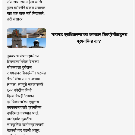
संसाराचा रथ महिला आणि
पुरुष बरोबरीने हाकत असतात.
यात एक चाक जरी निखळले,
तरी संसारर..
‘रायगड प्राधिकरणा’च्या कामावर शिवप्रेमींकडूनच
प्रश्नचिन्ह का?
नुकत्याच संपन्न झालेल्या
शिवराज्याभिषेक दिनाच्या
सोहळ्याला दुर्गराज
रायगडावर शिवप्रेमींना प्रचंड
गैरसोयींचा सामना करावा
लागला. त्यामुळे सरकारतर्फे
६०० कोटींचा निधी
दिल्यानंतरही ‘रायगड
प्राधिकरणा’च्या एकूणच
कामकाजावरही प्रश्नचिन्ह
उपस्थित करण्यात आले.
यासंदर्भात नुकतीच
सांस्कृतिक कार्यमंत्रालयाची
बैठकही पार पडली असून,