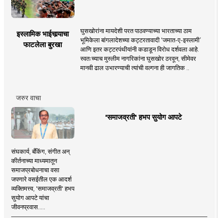
घुसखोरांना मायदेशी परत पाठवण्याच्या भारताच्या ठाम
इस्लामिक भाईचार्‍याचा
भूमिकेला बांगलादेशच्या कट्टरतावादी ‘जमात-ए-इस्लामी’
फाटलेला बुरखा
आणि इतर कट्टरपंथीयांनी कडाडून विरोध दर्शवला आहे.
स्वतःच्याच मुस्लीम नागरिकांना घुसखोर ठरवून, सीमेवर
मानवी ढाल उभारण्याची त्यांची वल्गना ही जागतिक ..
जरुर वाचा
'समाजव्रती' हभप सुयोग आपटे
संघकार्य, बँकिंग, संगीत अन्
कीर्तनाच्या माध्यमातून
समाजप्रबोधनाचा वसा
जपणारे वसईतील एक आदर्श
व्यक्तिमत्त्व, 'समाजव्रती' हभप
सुयोग आपटे यांचा
जीवनप्रवास.....