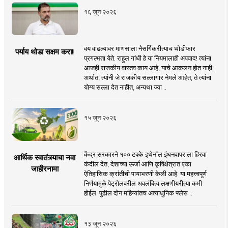
१६ जून २०२६
वय वाढल्यावर माणसाला नैसर्गिकरीत्याच थोडीफार
पर्याय थोडा सक्षम करा!
प्रगल्भता येते. राहुल गांधी हे या नियमालाही अपवाद! त्यांना
आजही राजकीय वास्तव काय आहे, याचे आकलन होत नाही.
अर्थात, त्यांनी जे राजकीय सल्लागार नेमले आहेत, ते त्यांना
योग्य सल्ला देत नाहीत, अन्यथा ज्या ..
१५ जून २०२६
केंद्र सरकारने १०० टक्के इथेनॉल इंधनवापराला हिरवा
आर्थिक स्वातंत्र्याचा नवा
कंदील देत, देशाच्या ऊर्जा आणि कृषिक्षेत्रात एका
जाहीरनामा
ऐतिहासिक क्रांतीची पायाभरणी केली आहे. या महत्त्वपूर्ण
निर्णयामुळे पेट्रोलवरील अवलंबित्व लक्षणीयरीत्या कमी
होईल. पुढील दोन महिन्यांतच अत्याधुनिक फ्लेस ..
१३ जून २०२६