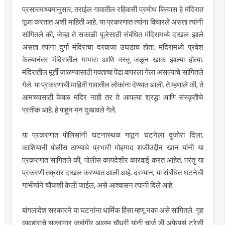
प्रसारमाध्यमानुसार, तराईल गावातील रहिवासी प्रमोथ बिस्वास हे मंदिरात
पूजा करतात अशी माहिती आहे. या प्रकरणात त्यांना विचारले असता त्यांनी
सांगितले की, जेव्हा ते सकाळी पूजेसाठी संबंधित मंदिरामध्ये दाखल झाले
असता त्यांना दुर्गा मंदिराचा दरवाजा उघडाच होता. मंदिरामध्ये प्रवेश
केल्यानंतर मंदिरातील गाभारा आणि वस्तू जळून खाक झाल्या होत्या.
मंदिरातील मूर्ती जाळण्यासाठी गवताचा पेंढा वापरला गेला असल्याचे सांगितले
गेले. या प्रकरणाची माहिती गावातील लोकांना देण्यात आली. ते म्हणाले की, ते
आमच्यासाठी केवळ मंदिर नाही तर ते आपल्या श्रद्धा आणि संस्कृतीचे
प्रतीक आहे. हे पाहून मन दुखावले गेले.
या प्रकरणात पोलिसांनी घटनास्थळ गाठून घटनेला दुजोरा दिला.
काशियानी पोलीस ठाण्याचे प्रभारी मोहम्मद शफीउद्दीन खान यांनी या
प्रकरणात सांगितले की, पोलीस कायदेशीर कारवाई करत आहेत. परंतु या
प्रकरणी तक्रार दाखल करण्यात आली आहे. दरम्यान, या संबंधित घटनेची
गांभीर्याने चौकशी केली जाईल, असे आश्वासन त्यांनी दिले आहे.
बांगलादेश सरकारने या घटनांना धार्मिक हिंसा म्हणू नका असे सांगितले. गृह
व्यवहाराचे सल्लागार जहांगीर आलम चौधरी यांनी चार्ज डी अफेयर्स ट्रेसी