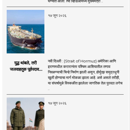
घेण्यात आला. त्या व्हिडिओमध्ये मुख्यमंत्री ..
खळबळ
१७ जून २०२६
नवी दिल्ली : (Strait of Hormuz) अमेरिका आणि
युद्ध थांबले, तरी
इराणमधील करारानंतर पश्चिम आशियातील तणाव
जलवाहतुक पूर्वपदावर
निवळण्याची चिन्हे निर्माण झाली असून, होर्मुत्झ समुद्रधुनी
येण्यास होणार विलंब;
खुली होण्याचा मार्ग मोकळा झाला आहे. असे असले तरीही,
अडकलेल्या जहाजांना
या संघर्षामुळे विस्कळीत झालेला जागतिक तेल पुरवठा लगेच
कराराच्या शाश्वततेची
..
चिंता.
१७ जून २०२६