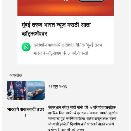
मुंबई तरुण भारत न्यूज मराठी आता
व्हॉट्सॲपवर
कृतिशील वाचकांचे कृतिशील दैनिक 'मुंबई तरुण
भारत'चं व्हॉट्सअप चॅनल फॉलो करा!
अग्रलेख
१९ जून २०२६
पंतप्रधान नरेंद्र मोदी यांनी 'जी- ७ परिषदेत जागतिक
भारताचे वास्तववादी उत्तर
आर्थिक विकासाचे नवे प्रारूप मांडताना, सागरी सुरक्षेचा
!
महत्त्वाचा मुद्दा उपस्थित केला. तसेच राष्ट्राध्यक्ष ट्रम्प
यांच्याशी झालेली द्विपक्षीय चर्चा भारताचे वाढते सामर्थ
दर्शवणारी असली, तरी ट्रम्प ..