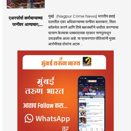
मुंबई : (Nagpur Crime News) भारतीय हवाई
एअरफोर्स कर्मचाऱ्याच्या
दलातील एका अधिकाऱ्याच्या पत्नीवर बलात्कार, तिला
पत्नीवर अत्याचार;
ब्लॅकमेल करणे आणि तिचे बळजबरीने धर्मांतर करण्याचा
नागपुरातील प्रकरणाने
प्रयत्न केल्याचा धक्कादायक प्रकार नागपूरमधून
उडवली खळबळ!
उघडकीस आला आहे. या प्रकरणात पोलिसांनी मुख्य
आरोपीसह दोघांना अटक ..