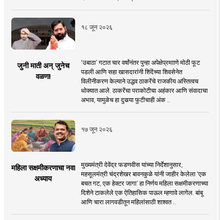
१८ जून २०२६
‘उबाठा’ गटात चार वर्षांनंतर पुन्हा अपेक्षेप्रमााणे मोठी फूट
जुनी माती अन् जुनेच
पडली आणि सहा खासदारांनी शिंदेंच्या शिवसेनेत
वळण!
विलीनीकरण केल्याने उद्धव ठाकरेंचे राजकीय अस्तित्वच
धोक्यात आले. ठाकरेंचा पराकोटीचा अहंकार आणि संवादाचा
अभाव, यामुळेच हा दुसर्‍या फुटीचाही अंक ..
१७ जून २०२६
मुख्यमंत्री देवेंद्र फडणवीस यांच्या निर्देशानुसार,
महिला सक्षमीकरणाचा नवा
महसूलमंत्री चंद्रशेखर बावनकुळे यांनी जाहीर केलेला ‘एक
अध्याय
बचत गट, एक हेक्टर जागा’ हा निर्णय महिला सक्षमीकरणाच्या
दिशेने टाकलेले एक ऐतिहासिक पाऊल म्हणावे लागेल. बांबू
आणि चारा लागवडीतून महिलांसाठी शाश्वत ..