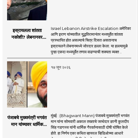
Israel Lebanon Airstrike Escalation अमेरिका
इस्रायलला शांतता
आणि इराण यांच्यातील युद्धविरामानंतर मध्यपूर्वेत शांतता
नकोशी? लेबनानवर
प्रस्थापित होत असल्याचे चित्र दिसत असतानाच
इस्रायलचा जोरदार
इस्रायलने लेबनानमध्ये जोरदार हल्ला केला. या हल्ल्यामुळे
हल्ला; चार जणांचा मृत्यू,
पुन्हा एकदा मध्यपूर्वेत तणाव वाढण्याची शक्यता व्यक्त ..
इराण-अमेरिकेत आरोप-
प्रत्यारोप
१७ जून २०२६
मुंबई : (Bhagwant Mann) पंजाबचे मुख्यमंत्री भगवंत
पंजाबचे मुख्यमंत्री भगवंत
मान यांना सोमवारी अकाल तख्ताचे जत्थेदार ज्ञानी कुलदीप
मान यांच्यावर धार्मिक
सिंह गडगज्ज यांनी धार्मिक गैरवर्तनासाठी दोषी घोषित केले
गैरवर्तनाचा ठपका!;अकाल
होते. हा निर्णय एका कथित व्हायरल व्हिडिओच्या आधारे
तख्ताच्या निर्णयाने मोठी