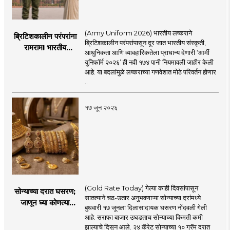
(Army Uniform 2026) भारतीय लष्कराने
ब्रिटिशकालीन परंपरांना
ब्रिटिशकालीन परंपरांपासून दूर जात भारतीय संस्कृती,
रामराम! भारतीय
आधुनिकता आणि व्यावहारिकतेला प्राधान्य देणारी ‘आर्मी
लष्कराची नवी ‘आर्मी
युनिफॉर्म २०२६’ ही नवी १७४ पानी नियमावली जाहीर केली
युनिफॉर्म २०२६’
आहे. या बदलांमुळे लष्कराच्या गणवेशात मोठे परिवर्तन होणार
नियमावली लागू
..
१७ जून २०२६
(Gold Rate Today) गेल्या काही दिवसांपासून
सोन्याच्या दरात घसरण;
सातत्याने चढ-उतार अनुभवणाऱ्या सोन्याच्या दरांमध्ये
जाणून घ्या कोणत्या
बुधवारी १७ जूनला दिलासादायक घसरण नोंदवली गेली
शहरात काय दर?
आहे. सराफा बाजार उघडताच सोन्याच्या किमती कमी
झाल्याचे दिसून आले. २४ कॅरेट सोन्याच्या १० ग्रॅम दरात