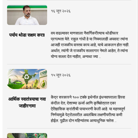
१६ जून २०२६
वय वाढल्यावर माणसाला नैसर्गिकरीत्याच थोडीफार
पर्याय थोडा सक्षम करा!
प्रगल्भता येते. राहुल गांधी हे या नियमालाही अपवाद! त्यांना
आजही राजकीय वास्तव काय आहे, याचे आकलन होत नाही.
अर्थात, त्यांनी जे राजकीय सल्लागार नेमले आहेत, ते त्यांना
योग्य सल्ला देत नाहीत, अन्यथा ज्या ..
१५ जून २०२६
केंद्र सरकारने १०० टक्के इथेनॉल इंधनवापराला हिरवा
आर्थिक स्वातंत्र्याचा नवा
कंदील देत, देशाच्या ऊर्जा आणि कृषिक्षेत्रात एका
जाहीरनामा
ऐतिहासिक क्रांतीची पायाभरणी केली आहे. या महत्त्वपूर्ण
निर्णयामुळे पेट्रोलवरील अवलंबित्व लक्षणीयरीत्या कमी
होईल. पुढील दोन महिन्यांतच अत्याधुनिक फ्लेस ..