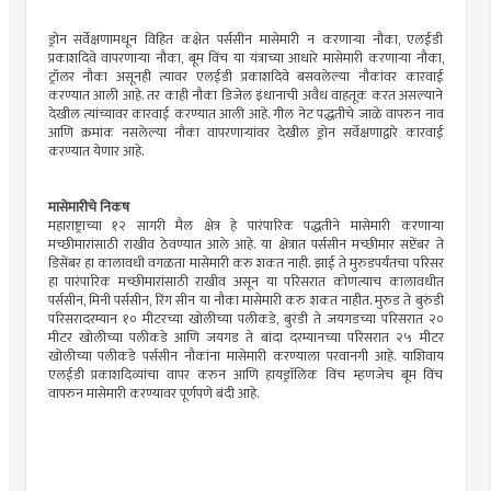
ड्रोन सर्वेक्षणामधून विहित कक्षेत पर्ससीन मासेमारी न करणाऱ्या नौका, एलईडी
प्रकाशदिवे वापरणाऱ्या नौका, बूम विंच या यंत्राच्या आधारे मासेमारी करणाऱ्या नौका,
ट्रॉलर नौका असूनही त्यावर एलईडी प्रकाशदिवे बसवलेल्या नौकांवर कारवाई
करण्यात आली आहे. तर काही नौका डिजेल इंधानाची अवैध वाहतूक करत असल्याने
देखील त्यांच्यावर कारवाई करण्यात आली आहे. गील नेट पद्धतीचे जाळे वापरुन नाव
आणि क्रमांक नसलेल्या नौका वापरणाऱ्यांवर देखील ड्रोन सर्वेक्षणाद्वारे कारवाई
करण्यात येणार आहे.
मासेमारीचे निकष
महाराष्ट्राच्या १२ सागरी मैल क्षेत्र हे पारंपारिक पद्धतीने मासेमारी करणाऱ्या
मच्छीमारांसाठी राखीव ठेवण्यात आले आहे. या क्षेत्रात पर्ससीन मच्छीमार सप्टेंबर ते
डिसेंबर हा कालावधी वगळता मासेमारी करु शकत नाही. झाई ते मुरुडपर्यंतचा परिसर
हा पारंपारिक मच्छीमारांसाठी राखीव असून या परिसरात कोणत्याच कालावधीत
पर्ससीन, मिनी पर्ससीन, रिंग सीन या नौका मासेमारी करु शकत नाहीत. मुरुड ते बुरुंडी
परिसरादरम्यान १० मीटरच्या खोलीच्या पलीकडे, बुरंडी ते जयगडच्या परिसरात २०
मीटर खोलीच्या पलीकडे आणि जयगड ते बांदा दरम्यानच्या परिसरात २५ मीटर
खोलीच्या पलीकडे पर्ससीन नौकांना मासेमारी करण्याला परवानगी आहे. याशिवाय
एलईडी प्रकाशदिव्यांचा वापर करुन आणि हायड्राॅलिक विंच म्हणजेच बूम विंच
वापरुन मासेमारी करण्यावर पूर्णपणे बंदी आहे.