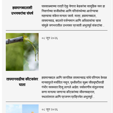
पावसाळ्याच्या रात्री ऐकू येणारा बेडकांचा सामूहिक स्वर हा
हवामानबदलाशी
निसर्गाच्या सजीवतेचा आणि परिसंस्थेच्या आरोग्याचा
उभयचरांचा संघर्ष
महत्त्वाचा संकेत मानला जातो. मात्र, हवामानबदल,
तापमानवाढ, बदलते पर्जन्यमान आणि अधिवासांचा ऱ्हास
यांमुळे जगभरातील उभयचर प्रजाती अभूतपूर्व संकटांचा ..
०८ जून २०२६
हवामानबदल आणि जागतिक तापमानवाढ यांचे परिणाम केवळ
तापमानवाढीचा कीटकांवर
मानवापुरते मर्यादित नसून, पृथ्वीवरील सूक्ष्म जीवसृष्टीवरही
घाला
गंभीर स्वरूपात दिसू लागले आहेत. पर्यावरणीय संतुलनाचा
कणा मानल्या जाणाऱ्या कीटकांच्या जीवनचक्रात,
स्थलांतरात आणि प्रजनन प्रक्रियेत अभूतपूर्व ..
०८ जून २०२६