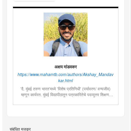
अक्षय मांडवकर
https://www.mahamtb.com/authors/Akshay_Mandav
kar.html
'दै. मुंबई तरुण भारत'मध्ये 'विशेष प्रतिनिधी' (पर्यावरण/ वन्यजीव)
म्हणून कार्यरत. मुंबई विद्यापीठातून पत्रकारितेचे पदव्युत्तर शिक्षण.
गेल्या तीन वर्षांपासून पत्रकारिता क्षेत्रात कार्यरत. पर्यावरण आणि
वन्यजीव क्षेत्राची आवड असल्याने त्यासंबंधीच्या वृत्तांकनामध्ये विशेष
रस. महाराष्ट्रातील महत्वाच्या वन्यजीव संवर्धन आणि संशोधन कार्यात
सहभाग. भारतीय शास्त्रीय नृत्यशैलीतील 'कथ्थक' नृत्यात विशेष
प्राविण्य. देशातील महत्वाच्या शास्त्रीय नृत्य महोत्सव आणि
संबंधित मजकूर
नृत्यविषयक टेलिव्हिजन मालिकांमध्ये सादरीकरण.