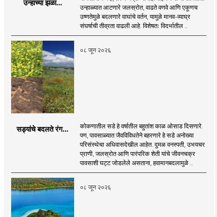
उन्हाच्या झळा...
उन्हाळ्यात आटणारे जलस्रोत, वाढते वणवे आणि एकूणच
उष्णतेमुळे बदलणारे वाघांचे वर्तन, यामुळे मानव-व्याघ्र
संघर्षाची तीव्रता वाढली आहे. विशेषतः विदर्भातील ..
०८ जून २०२६
कोकणातील सडे हे वर्षातील बहुतांश काळ ओसाड दिसणारे.
सड्यांचे बदलते रंग...
पण, पावसाळ्यात जैवविविधतेने बहरणारे हे सडे अनोख्या
परिसंस्थेचा अधिवासदेखील आहेत. दुमळ वनस्पती, उभयचर
प्राणी, जलस्रोत आणि पारंपरिक शेती यांचे जीवनचक्र
पावसाशी घट्ट जोडलेले असताना, हवामानबदलामुळे ..
०८ जून २०२६