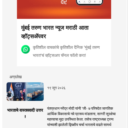
मुंबई तरुण भारत न्यूज मराठी आता
व्हॉट्सॲपवर
कृतिशील वाचकांचे कृतिशील दैनिक 'मुंबई तरुण
भारत'चं व्हॉट्सअप चॅनल फॉलो करा!
अग्रलेख
१९ जून २०२६
पंतप्रधान नरेंद्र मोदी यांनी 'जी- ७ परिषदेत जागतिक
भारताचे वास्तववादी उत्तर
आर्थिक विकासाचे नवे प्रारूप मांडताना, सागरी सुरक्षेचा
!
महत्त्वाचा मुद्दा उपस्थित केला. तसेच राष्ट्राध्यक्ष ट्रम्प
यांच्याशी झालेली द्विपक्षीय चर्चा भारताचे वाढते सामर्थ