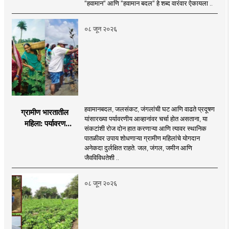
प्रत्येक कुटुंबाची आणि
“हवामान“ आणि “हवामान बदल“ हे शब्द वारंवार ऐकायला ..
विशेषतः प्रत्येक युवकाची
जबाबदारी आहे.
०८ जून २०२६
हवामानबदल, जलसंकट, जंगलांची घट आणि वाढते प्रदूषण
ग्रामीण भारतातील
यांसारख्या पर्यावरणीय आव्हानांवर चर्चा होत असताना, या
महिला: पर्यावरण
संकटांशी रोज दोन हात करणाऱ्या आणि त्यावर स्थानिक
चळवळीच्या मार्गदर्शक
पातळीवर उपाय शोधणाऱ्या ग्रामीण महिलांचे योगदान
अनेकदा दुर्लक्षित राहते. जल, जंगल, जमीन आणि
जैवविविधतेशी ..
०८ जून २०२६