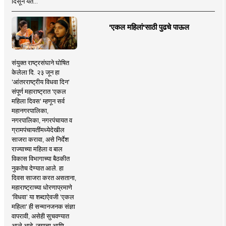
दिसून येते...
'एकल महिलां'साठी पुढचे पाऊल
संयुक्त राष्ट्रसंघाने घोषित
केलेला दि. २३ जून हा
'आंतरराष्ट्रीय विधवा दिन'
संपूर्ण महाराष्ट्रात 'एकल
महिला दिवस' म्हणून सर्व
महानगरपालिका,
नगरपालिका, नगरपंचायत व
ग्रामपंचायतींमध्येदेखील
साजरा करावा, असे निर्देश
राज्याच्या महिला व बाल
विकास विभागाच्या बैठकीत
नुकतेच देण्यात आले. हा
दिवस साजरा करत असताना,
महाराष्ट्राच्या धोरणाप्रमाणे
'विधवा' या शब्दाऐवजी 'एकल
महिला' ही सन्मानजनक संज्ञा
वापरावी, असेही सुचवण्यात
आले आहे. जगाचा आणि