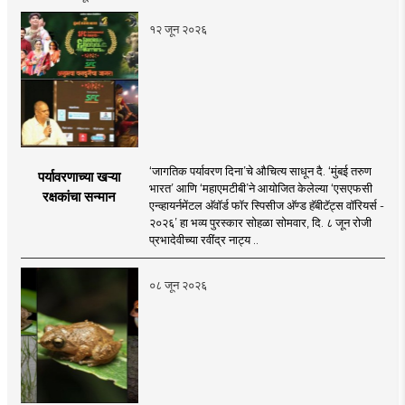
१२ जून २०२६
‘जागतिक पर्यावरण दिना’चे औचित्य साधून दै. ‘मुंबई तरुण
पर्यावरणाच्या खऱ्या
भारत’ आणि ‘महाएमटीबी’ने आयोजित केलेल्या ‘एसएफसी
रक्षकांचा सन्मान
एन्व्हायर्नमेंटल अ‍ॅवॉर्ड फॉर स्पिसीज अ‍ॅण्ड हॅबीटॅट्स वॉरियर्स -
२०२६’ हा भव्य पुरस्कार सोहळा सोमवार, दि. ८ जून रोजी
प्रभादेवीच्या रवींद्र नाट्य ..
०८ जून २०२६