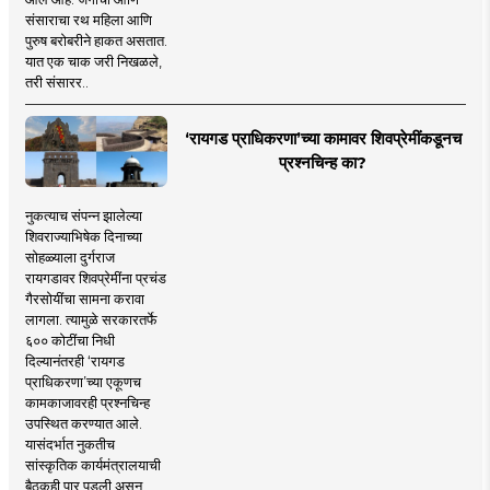
संसाराचा रथ महिला आणि
पुरुष बरोबरीने हाकत असतात.
यात एक चाक जरी निखळले,
तरी संसारर..
‘रायगड प्राधिकरणा’च्या कामावर शिवप्रेमींकडूनच
प्रश्नचिन्ह का?
नुकत्याच संपन्न झालेल्या
शिवराज्याभिषेक दिनाच्या
सोहळ्याला दुर्गराज
रायगडावर शिवप्रेमींना प्रचंड
गैरसोयींचा सामना करावा
लागला. त्यामुळे सरकारतर्फे
६०० कोटींचा निधी
दिल्यानंतरही ‘रायगड
प्राधिकरणा’च्या एकूणच
कामकाजावरही प्रश्नचिन्ह
उपस्थित करण्यात आले.
यासंदर्भात नुकतीच
सांस्कृतिक कार्यमंत्रालयाची
बैठकही पार पडली असून,