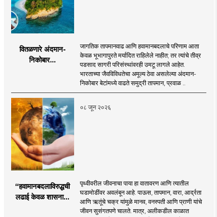
जागतिक तापमानवाढ आणि हवामानबदलाचे परिणाम आता
वितळणारे अंदमान-
केवळ भूभागापुरते मर्यादित राहिलेले नाहीत; तर त्यांचे तीव्र
निकोबार...
पडसाद सागरी परिसंस्थांवरही उमटू लागले आहेत.
भारताच्या जैवविविधतेचा अमूल्य ठेवा असलेल्या अंदमान-
निकोबार बेटांमध्ये वाढते समुद्री तापमान, प्रवाळ ..
०८ जून २०२६
पृथ्वीवरील जीवनाचा पाया हा वातावरण आणि त्यातील
“हवामानबदलाविरुद्धची
घडामोडींवर अवलंबून आहे. पाऊस, तापमान, वारा, आर्द्रता
लढाई केवळ शासनाची
आणि ऋतूंचे चक्र यांमुळे मानव, वनस्पती आणि प्राणी यांचे
नाही; ती प्रत्येक गावाची,
जीवन सुसंगतपणे चालते. मात्र, अलीकडील काळात