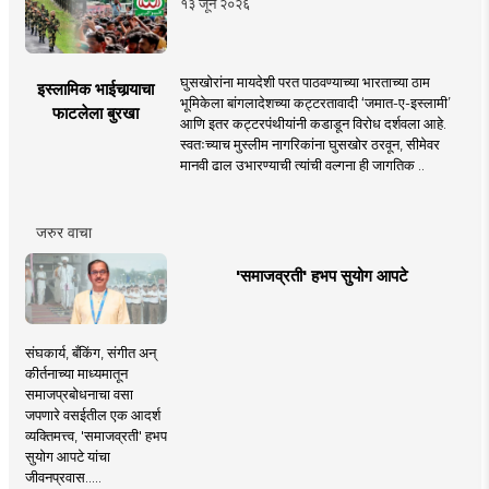
१३ जून २०२६
घुसखोरांना मायदेशी परत पाठवण्याच्या भारताच्या ठाम
इस्लामिक भाईचार्‍याचा
भूमिकेला बांगलादेशच्या कट्टरतावादी ‘जमात-ए-इस्लामी’
फाटलेला बुरखा
आणि इतर कट्टरपंथीयांनी कडाडून विरोध दर्शवला आहे.
स्वतःच्याच मुस्लीम नागरिकांना घुसखोर ठरवून, सीमेवर
मानवी ढाल उभारण्याची त्यांची वल्गना ही जागतिक ..
जरुर वाचा
'समाजव्रती' हभप सुयोग आपटे
संघकार्य, बँकिंग, संगीत अन्
कीर्तनाच्या माध्यमातून
समाजप्रबोधनाचा वसा
जपणारे वसईतील एक आदर्श
व्यक्तिमत्त्व, 'समाजव्रती' हभप
सुयोग आपटे यांचा
जीवनप्रवास.....