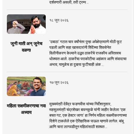
दर्शवणारी असली, तरी ट्रम्प ..
१८ जून २०२६
‘उबाठा’ गटात चार वर्षांनंतर पुन्हा अपेक्षेप्रमााणे मोठी फूट
जुनी माती अन् जुनेच
पडली आणि सहा खासदारांनी शिंदेंच्या शिवसेनेत
वळण!
विलीनीकरण केल्याने उद्धव ठाकरेंचे राजकीय अस्तित्वच
धोक्यात आले. ठाकरेंचा पराकोटीचा अहंकार आणि संवादाचा
अभाव, यामुळेच हा दुसर्‍या फुटीचाही अंक ..
१७ जून २०२६
मुख्यमंत्री देवेंद्र फडणवीस यांच्या निर्देशानुसार,
महिला सक्षमीकरणाचा नवा
महसूलमंत्री चंद्रशेखर बावनकुळे यांनी जाहीर केलेला ‘एक
अध्याय
बचत गट, एक हेक्टर जागा’ हा निर्णय महिला सक्षमीकरणाच्या
दिशेने टाकलेले एक ऐतिहासिक पाऊल म्हणावे लागेल. बांबू
आणि चारा लागवडीतून महिलांसाठी शाश्वत ..