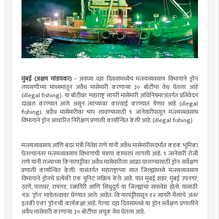
मुंबई (अक्षय मांडवकर) -
अवघ्या दहा दिवसांमध्येच मत्स्यव्यवसाय विभागाने ड्रोन
तपासणीच्या माध्यमातून अवैध मासेमारी करणाऱ्या ३० बोटींचा वेध घेतला आहे
(illegal fishing). या बोटींवर 'महाराष्ट्र सागरी मासेमारी अधिनियमा'अंतर्गत प्रतिवेदन
दाखल करण्यात आले असून त्यांच्यावर कारवाई करण्यात येणार आहे (illegal
fishing). अवैध मासेमारीवर चाप लावण्यासाठी ९ जानेवारीपासून मत्स्यव्यवसाय
विभागाने ड्रोन आधारित निरीक्षण प्रणाली कार्यान्वित केली आहे. (illegal fishing)
मत्स्यव्यवसाय आणि बंदर मंत्री नितेश राणे यांनी अवैध मासेमारीसंदर्भात कडक भूमिका
घेतल्यानंतर मत्स्यव्यवसाय विभागाची यंत्रणा कामाला लागली आहे. ९ जानेवारी रोजी
राणे यांनी राज्याच्या किनारपट्टीवर अवैध मासेमारीला आळा घालण्यासाठी ड्रोन सर्वेक्षण
प्रणाली कार्यान्वित केली. याअंतर्गत महाराष्ट्राच्या सात जिल्ह्यांमध्ये मत्स्यव्यवसाय
विभागाने ड्रोनचे प्रत्येकी एक युनिट सक्रिय केले आहे. यात मुंबई शहर, मुंबई उपनगर,
ठाणे, पालघर, रायगड, रत्नागिरी आणि सिंधुदुर्ग या जिल्ह्यांचा समावेश होतो. यासाठी
नऊ ‘ड्रोन’ भाडेतत्त्वावर घेण्यात आले आहेत. किनारपट्टीपासून १२ सागरी मैलांचे अंतर
इतकी एका ’ड्रोन’ची कार्यकक्षा आहे. गेल्या दहा दिवसांमध्ये या ड्रोन सर्वेक्षण प्रणालीने
अवैध मासेमारी करणाऱ्या ३० बोटींचा अचूक वेध घेतला आहे.