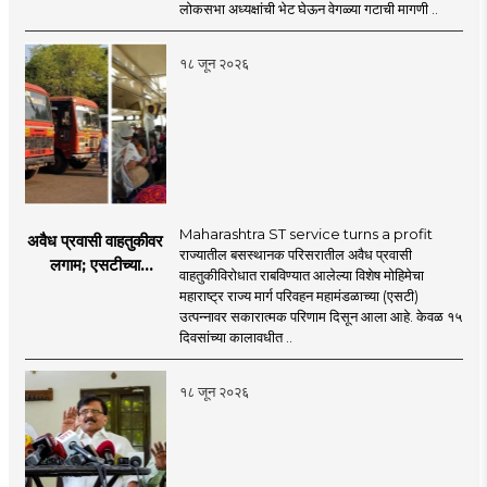
प्रश्नचिन्ह? ठाकरे ब्रँड
लोकसभा अध्यक्षांची भेट घेऊन वेगळ्या गटाची मागणी ..
नेमका कुठे चुकला?
१८ जून २०२६
Maharashtra ST service turns a profit
अवैध प्रवासी वाहतुकीवर
राज्यातील बसस्थानक परिसरातील अवैध प्रवासी
लगाम; एसटीच्या
वाहतुकीविरोधात राबविण्यात आलेल्या विशेष मोहिमेचा
उत्पन्नात १५ दिवसांत
महाराष्ट्र राज्य मार्ग परिवहन महामंडळाच्या (एसटी)
४३.८३ कोटींची वाढ!
उत्पन्नावर सकारात्मक परिणाम दिसून आला आहे. केवळ १५
दिवसांच्या कालावधीत ..
१८ जून २०२६