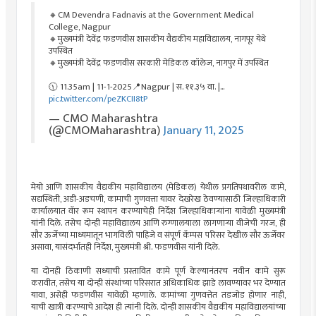
🔸CM Devendra Fadnavis at the Government Medical
College, Nagpur
🔸मुख्यमंत्री देवेंद्र फडणवीस शासकीय वैद्यकीय महाविद्यालय, नागपूर येथे
उपस्थित
🔸मुख्यमंत्री देवेंद्र फडणवीस सरकारी मेडिकल कॉलेज, नागपुर में उपस्थित
🕦 11.35am | 11-1-2025📍Nagpur | स. ११.३५ वा. |…
pic.twitter.com/peZKCII8tP
— CMO Maharashtra
(@CMOMaharashtra)
January 11, 2025
मेयो आणि शासकीय वैद्यकीय महाविद्यालय (मेडिकल) येथील प्रगतिपथावरील कामे,
सद्यस्थिती, अडी-अडचणी, कामाची गुणवत्ता यावर देखरेख ठेवण्यासाठी जिल्हाधिकारी
कार्यालयात वॅार रूम स्थापन करण्याचेही निर्देश जिल्हाधिकार्‍यांना यावेळी मुख्यमंत्री
यांनी दिले. तसेच दोन्ही महाविद्यालय आणि रुग्णालयाला लागणार्‍या वीजेची गरज, ही
सौर ऊर्जेच्या माध्यमातून भागविली पाहिजे व संपूर्ण कॅम्पस परिसर देखील सौर ऊर्जेवर
असावा, यासंदर्भातही निर्देश, मुख्यमंत्री श्री. फडणवीस यांनी दिले.
या दोनही ठिकाणी सध्याची प्रस्तावित कामे पूर्ण केल्यानंतरच नवीन कामे सुरू
करावीत, तसेच या दोन्ही संस्थांच्या परिसरात अधिकाधिक झाडे लावण्यावर भर देण्यात
यावा, असेही फडणवीस यावेळी म्हणाले. कामांच्या गुणवत्तेत तडजोड होणार नाही,
याची खात्री करण्याचे आदेश ही त्यांनी दिले. दोन्ही शासकीय वैद्यकीय महाविद्यालयांच्या