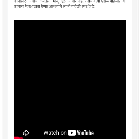
कामांसाठी निधीची कमतरता भासू दिली जाणार नाही, तसेच येत्या एप्रिल महिन्यात या
कामांचा फेरआढावा घेणार असल्याचे त्यांनी यावेळी स्पष्ट केले.