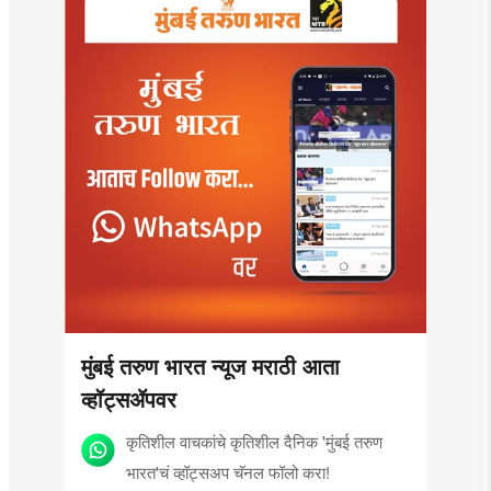
मुंबई तरुण भारत न्यूज मराठी आता
व्हॉट्सॲपवर
कृतिशील वाचकांचे कृतिशील दैनिक 'मुंबई तरुण
भारत'चं व्हॉट्सअप चॅनल फॉलो करा!