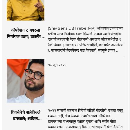
(Shiv Sena UBT rebel MP) 'ऑपरेशन टायगर'च्या
ऑपरेशन टायगरला
चर्चेला आज निर्णायक वळण मिळाले. उबाठा पक्षाने संसदीय
निर्णायक वळण; ठाकरेंच्या
दलाची महत्त्वाची बैठक बोलावली असताना लोकसभेतील ९
बैठकीला ६ खासदार
पैकी केवळ ३ खासदार उपस्थित राहिले, तर चर्चेत असलेल्या
गैरहजर, थेट शिंदे सेनेत
६ खासदारांनी बैठकीकडे पाठ फिरवली. त्यामुळे ठाकरे ..
विलीन होण्याचा प्रस्ताव?
१८ जून २०२६
२०२२ सालची एकनाथ शिंदेंची पहिली बंडखोरी, उबाठा पचवू
शिवसेनेचे बालेकिल्ले
शकली नाही, तोच अवघ्या ४ वर्षांत आता 'ऑपरेशन
ढासळले; आदित्य
टायगर'च्या माध्यमातून पक्षाला दुसरा आणि सर्वात मोठा
ठाकरेंच्या नेतृत्वावरच
धक्का बसला. उबाठाच्या ९ पैकी ६ खासदारांनी थेट दिल्लीत