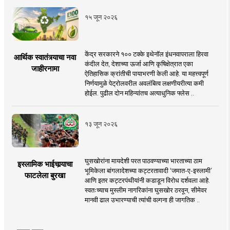
१५ जून २०२६
केंद्र सरकारने १०० टक्के इथेनॉल इंधनवापराला हिरवा
आर्थिक स्वातंत्र्याचा नवा
कंदील देत, देशाच्या ऊर्जा आणि कृषिक्षेत्रात एका
जाहीरनामा
ऐतिहासिक क्रांतीची पायाभरणी केली आहे. या महत्त्वपूर्ण
निर्णयामुळे पेट्रोलवरील अवलंबित्व लक्षणीयरीत्या कमी
होईल. पुढील दोन महिन्यांतच अत्याधुनिक फ्लेस ..
१३ जून २०२६
घुसखोरांना मायदेशी परत पाठवण्याच्या भारताच्या ठाम
इस्लामिक भाईचार्‍याचा
भूमिकेला बांगलादेशच्या कट्टरतावादी ‘जमात-ए-इस्लामी’
फाटलेला बुरखा
आणि इतर कट्टरपंथीयांनी कडाडून विरोध दर्शवला आहे.
स्वतःच्याच मुस्लीम नागरिकांना घुसखोर ठरवून, सीमेवर
मानवी ढाल उभारण्याची त्यांची वल्गना ही जागतिक ..