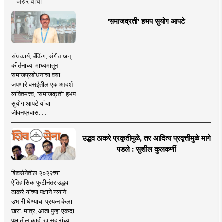
जरुर वाचा
'समाजव्रती' हभप सुयोग आपटे
संघकार्य, बँकिंग, संगीत अन्
कीर्तनाच्या माध्यमातून
समाजप्रबोधनाचा वसा
जपणारे वसईतील एक आदर्श
व्यक्तिमत्त्व, 'समाजव्रती' हभप
सुयोग आपटे यांचा
जीवनप्रवास.....
उद्धव ठाकरे प्रकृतीमुळे, तर आदित्य प्रवृत्तीमुळे मागे
पडले : सुशील कुलकर्णी
शिवसेनेतील २०२२च्या
ऐतिहासिक फुटीनंतर उद्धव
ठाकरे यांच्या पक्षाने नव्याने
उभारी घेण्याचा प्रयत्न केला
खरा. मात्र, आता पुन्हा एकदा
पक्षातील काही खासदारांच्या