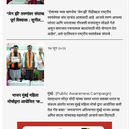
"देशाच्या नव्या म्हणजेच 'जेन झी' पिढीबद्दल राष्ट्रीय
'जेन झी' तरुणांवर संघाचा
स्वयंसेवक संघ प्रचंड आशावादी आहे. आजचे तरुण आपल्या
पूर्ण विश्वास! : सुनील
परंपरा आणि भारताच्या गौरवाशी मनापासून जोडले गेले
आंबेकर
असून समाजात रचनात्मक बदलांसाठी मोठे योगदान देत
आहेत", असे प्रतिपादन राष्ट्रीय स्वयंसेवक संघाचे ..
१७ जून २०२६
मुंबई : (Public Awareness Campaign)
भाजप मुंबई महिला
पंतप्रधान नरेंद्र मोदी यांच्या स्वस्त भारत सशक्त भारत या
मोर्चाद्वारा आयोजित 'कमी
संकल्प अंतर्गत भाजप मुंबई महिला मोर्चा द्वारा आयोजित कमी
तेल गॅस बचत ' उपक्रम
तेल गॅस बचत ' जनजागरण अभियानात मुंबई भाजप अध्यक्ष
अमित साटम यांच्यासह महामंत्री आचार्य पवन त्रिपाठी ..