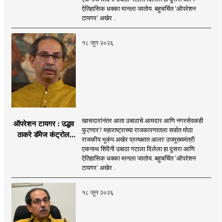
नगरसेवकही शिंदेंच्या
ऐतिहासिक धक्का मानला जातोय. बहुचर्चित ‘ऑपरेशन
वाटेवर?
टायगर’ अखेर ..
१८ जून २०२६
खासदारांनंतर आता उबाठाचे आमदार आणि नगरसेवकही
ऑपरेशन टायगर : उद्धव
फुटणार? महाराष्ट्राच्या राजकारणातला सर्वात मोठा
ठाकरे डॅमेज कंट्रोल
राजकीय भूकंप अखेर प्रत्यक्षात आला! उपमुख्यमंत्री
करण्यात सपशेल अपयशी!
एकनाथ शिंदेंनी उबाठा गटाला दिलेला हा दुसरा आणि
सहा खासदारांनंतर
ऐतिहासिक धक्का मानला जातोय. बहुचर्चित ‘ऑपरेशन
आमदारांसह नगरसेवकही
टायगर’ अखेर ..
शिंदेंकडे जाण्याच्या चर्चा
सुरू
१८ जून २०२६