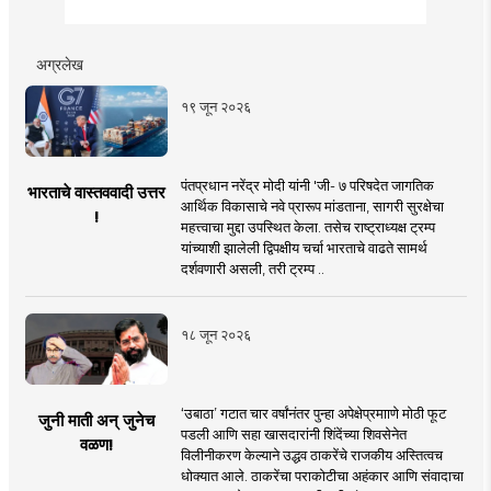
अग्रलेख
१९ जून २०२६
पंतप्रधान नरेंद्र मोदी यांनी 'जी- ७ परिषदेत जागतिक
भारताचे वास्तववादी उत्तर
आर्थिक विकासाचे नवे प्रारूप मांडताना, सागरी सुरक्षेचा
!
महत्त्वाचा मुद्दा उपस्थित केला. तसेच राष्ट्राध्यक्ष ट्रम्प
यांच्याशी झालेली द्विपक्षीय चर्चा भारताचे वाढते सामर्थ
दर्शवणारी असली, तरी ट्रम्प ..
१८ जून २०२६
‘उबाठा’ गटात चार वर्षांनंतर पुन्हा अपेक्षेप्रमााणे मोठी फूट
जुनी माती अन् जुनेच
पडली आणि सहा खासदारांनी शिंदेंच्या शिवसेनेत
वळण!
विलीनीकरण केल्याने उद्धव ठाकरेंचे राजकीय अस्तित्वच
धोक्यात आले. ठाकरेंचा पराकोटीचा अहंकार आणि संवादाचा