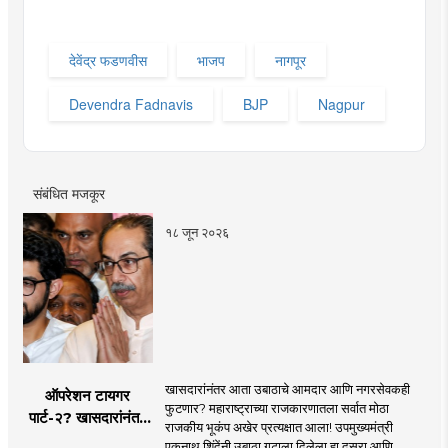
देवेंद्र फडणवीस
भाजप
नागपूर
Devendra Fadnavis
BJP
Nagpur
संबंधित मजकूर
१८ जून २०२६
खासदारांनंतर आता उबाठाचे आमदार आणि नगरसेवकही
ऑपरेशन टायगर
फुटणार? महाराष्ट्राच्या राजकारणातला सर्वात मोठा
पार्ट-२? खासदारांनंतर
राजकीय भूकंप अखेर प्रत्यक्षात आला! उपमुख्यमंत्री
आता आमदार आणि
एकनाथ शिंदेंनी उबाठा गटाला दिलेला हा दुसरा आणि