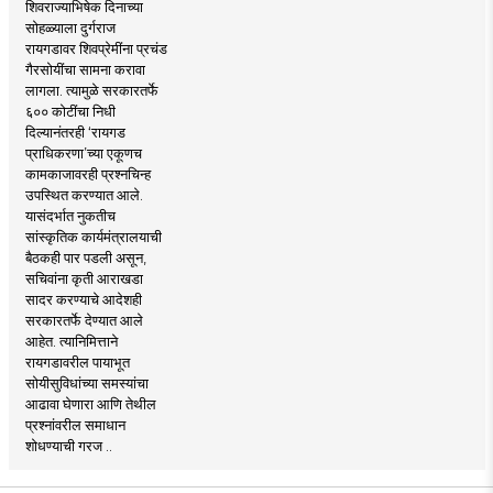
शिवराज्याभिषेक दिनाच्या
सोहळ्याला दुर्गराज
रायगडावर शिवप्रेमींना प्रचंड
गैरसोयींचा सामना करावा
लागला. त्यामुळे सरकारतर्फे
६०० कोटींचा निधी
दिल्यानंतरही ‘रायगड
प्राधिकरणा’च्या एकूणच
कामकाजावरही प्रश्नचिन्ह
उपस्थित करण्यात आले.
यासंदर्भात नुकतीच
सांस्कृतिक कार्यमंत्रालयाची
बैठकही पार पडली असून,
सचिवांना कृती आराखडा
सादर करण्याचे आदेशही
सरकारतर्फे देण्यात आले
आहेत. त्यानिमित्ताने
रायगडावरील पायाभूत
सोयीसुविधांच्या समस्यांचा
आढावा घेणारा आणि तेथील
प्रश्नांवरील समाधान
शोधण्याची गरज ..