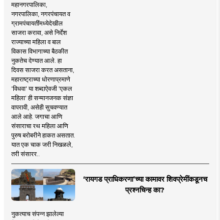
महानगरपालिका,
नगरपालिका, नगरपंचायत व
ग्रामपंचायतींमध्येदेखील
साजरा करावा, असे निर्देश
राज्याच्या महिला व बाल
विकास विभागाच्या बैठकीत
नुकतेच देण्यात आले. हा
दिवस साजरा करत असताना,
महाराष्ट्राच्या धोरणाप्रमाणे
'विधवा' या शब्दाऐवजी 'एकल
महिला' ही सन्मानजनक संज्ञा
वापरावी, असेही सुचवण्यात
आले आहे. जगाचा आणि
संसाराचा रथ महिला आणि
पुरुष बरोबरीने हाकत असतात.
यात एक चाक जरी निखळले,
तरी संसारर..
‘रायगड प्राधिकरणा’च्या कामावर शिवप्रेमींकडूनच
प्रश्नचिन्ह का?
नुकत्याच संपन्न झालेल्या