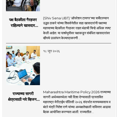
(Shiv Sena UBT) 'ऑपरेशन टायगर'च्या चर्चेदरम्यान
पक्ष बैठकीला गैरहजर
उद्धव ठाकरे यांच्या शिवसेनेतील सहा खासदारांनी पक्षाच्या
राहिल्याने खासदार
महत्त्वाच्या बैठकीला गैरहजर राहत बंडाची चिन्हे अधिक स्पष्ट
अपात्र ठरू शकतात का?
केली आहेत. या पार्श्वभूमीवर पक्षाकडून संबंधित खासदारांवर
व्हीप आणि कायदा नेमकं
व्हीपचे उल्लंघन केल्याप्रकरणी ..
काय सांगतो?
१८ जून २०२६
Maharashtra Maritime Policy 2026 राज्याच्या
राज्याच्या सागरी
सागरी अर्थव्यवस्थेला नवी दिशा देण्यासाठी प्रस्तावित
क्षेत्रासाठी नवे व्हिजन;
महाराष्ट्र मेरीटाईम पॉलिसी २०२६ संदर्भात मत्स्यव्यवसाय व
'महाराष्ट्र मेरीटाईम
बंदरे मंत्री नितेश राणे यांच्या अध्यक्षतेखाली सविस्तर आढावा
पॉलिसी २०२६'चा
बैठक आयोजित करण्यात आली. राज्यातील ..
प्रस्ताव