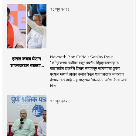
१८ जून २०२६
Navnath Ban Criticis Sanjay Raut
हातात कबाब घेऊन
"काँग्रेसच्या मांडीवर बसून वंदनीय हिंदुह्रदयसम्राट
शाकाहारावर व्याख्यान
बाळासाहेब ठाकरेंचे विचार समजावून सांगण्याचा तुमचा
देण्यासारखा राऊत यांचा
प्रयत्न म्हणजे हातात कबाब घेऊन शाकाहारावर व्याख्यान
प्रयत्न - नवनाथ बन
देण्यासारखं आहे! महाराष्ट्राचा ‘गोलपीठा’ कोणी केला याची
चिंता ..
१८ जून २०२६