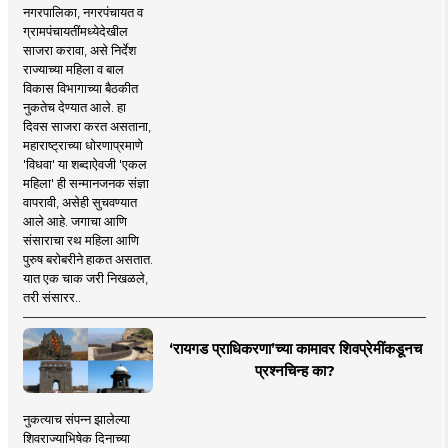
नगरपालिका, नगरपंचायत व
ग्रामपंचायतींमध्येदेखील
साजरा करावा, असे निर्देश
राज्याच्या महिला व बाल
विकास विभागाच्या बैठकीत
नुकतेच देण्यात आले. हा
दिवस साजरा करत असताना,
महाराष्ट्राच्या धोरणाप्रमाणे
'विधवा' या शब्दाऐवजी 'एकल
महिला' ही सन्मानजनक संज्ञा
वापरावी, असेही सुचवण्यात
आले आहे. जगाचा आणि
संसाराचा रथ महिला आणि
पुरुष बरोबरीने हाकत असतात.
यात एक चाक जरी निखळले,
तरी संसारर..
‘रायगड प्राधिकरणा’च्या कामावर शिवप्रेमींकडूनच
प्रश्नचिन्ह का?
नुकत्याच संपन्न झालेल्या
शिवराज्याभिषेक दिनाच्या