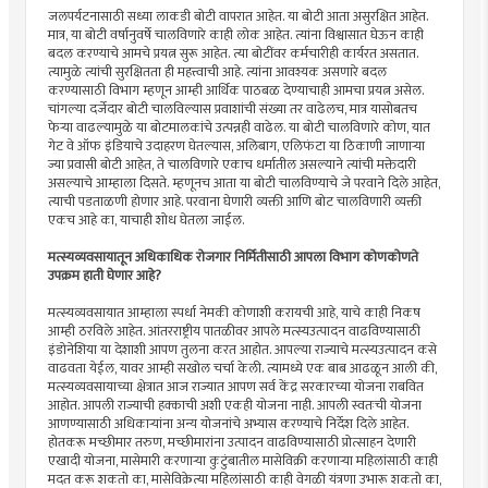
जलपर्यटनासाठी सध्या लाकडी बोटी वापरात आहेत. या बोटी आता असुरक्षित आहेत.
मात्र, या बोटी वर्षानुवर्षे चालविणारे काही लोक आहेत. त्यांना विश्वासात घेऊन काही
बदल करण्याचे आमचे प्रयत्न सुरू आहेत. त्या बोटींवर कर्मचारीही कार्यरत असतात.
त्यामुळे त्यांची सुरक्षितता ही महत्त्वाची आहे. त्यांना आवश्यक असणारे बदल
करण्यासाठी विभाग म्हणून आम्ही आर्थिक पाठबळ देण्याचाही आमचा प्रयत्न असेल.
चांगल्या दर्जेदार बोटी चालविल्यास प्रवाशांची संख्या तर वाढेलच, मात्र यासोबतच
फेर्‍या वाढल्यामुळे या बोटमालकांचे उत्पन्नही वाढेल. या बोटी चालविणारे कोण, यात
गेट वे ऑफ इंडियाचे उदाहरण घेतल्यास, अलिबाग, एलिफंटा या ठिकाणी जाणार्‍या
ज्या प्रवासी बोटी आहेत, ते चालविणारे एकाच धर्मातील असल्याने त्यांची मक्तेदारी
असल्याचे आम्हाला दिसते. म्हणूनच आता या बोटी चालविण्याचे जे परवाने दिले आहेत,
त्याची पडताळणी होणार आहे. परवाना घेणारी व्यक्ती आणि बोट चालविणारी व्यक्ती
एकच आहे का, याचाही शोध घेतला जाईल.
मत्स्यव्यवसायातून अधिकाधिक रोजगार निर्मितीसाठी आपला विभाग कोणकोणते
उपक्रम हाती घेणार आहे?
मत्स्यव्यवसायात आम्हाला स्पर्धा नेमकी कोणाशी करायची आहे, याचे काही निकष
आम्ही ठरविले आहेत. आंतरराष्ट्रीय पातळीवर आपले मत्स्यउत्पादन वाढविण्यासाठी
इंडोनेशिया या देशाशी आपण तुलना करत आहोत. आपल्या राज्याचे मत्स्यउत्पादन कसे
वाढवता येईल, यावर आम्ही सखोल चर्चा केली. त्यामध्ये एक बाब आढळून आली की,
मत्स्यव्यवसायाच्या क्षेत्रात आज राज्यात आपण सर्व केंद्र सरकारच्या योजना राबवित
आहोत. आपली राज्याची हक्काची अशी एकही योजना नाही. आपली स्वतःची योजना
आणण्यासाठी अधिकार्‍यांना अन्य योजनांचे अभ्यास करण्याचे निर्देश दिले आहेत.
होतकरू मच्छीमार तरुण, मच्छीमारांना उत्पादन वाढविण्यासाठी प्रोत्साहन देणारी
एखादी योजना, मासेमारी करणार्‍या कुटुंबातील मासेविक्री करणार्‍या महिलांसाठी काही
मदत करू शकतो का, मासेविक्रेत्या महिलांसाठी काही वेगळी यंत्रणा उभारू शकतो का,