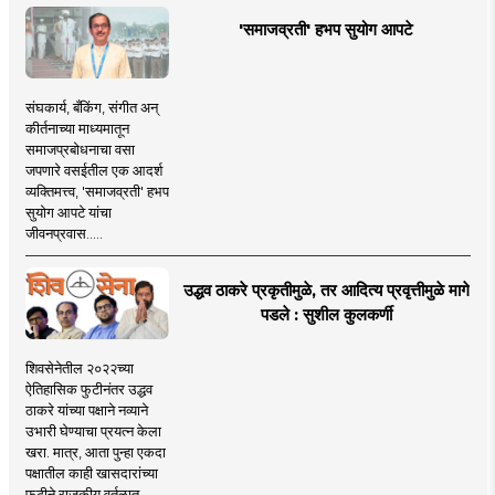
'समाजव्रती' हभप सुयोग आपटे
संघकार्य, बँकिंग, संगीत अन्
कीर्तनाच्या माध्यमातून
समाजप्रबोधनाचा वसा
जपणारे वसईतील एक आदर्श
व्यक्तिमत्त्व, 'समाजव्रती' हभप
सुयोग आपटे यांचा
जीवनप्रवास.....
उद्धव ठाकरे प्रकृतीमुळे, तर आदित्य प्रवृत्तीमुळे मागे
पडले : सुशील कुलकर्णी
शिवसेनेतील २०२२च्या
ऐतिहासिक फुटीनंतर उद्धव
ठाकरे यांच्या पक्षाने नव्याने
उभारी घेण्याचा प्रयत्न केला
खरा. मात्र, आता पुन्हा एकदा
पक्षातील काही खासदारांच्या
फुटीने राजकीय वर्तुळात