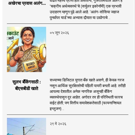
वाढते महत्त्व प्राप्त होत असताना, गुजरातमधील अलंग हे
अखेरचा प्रवास अलंगचे
‘चक्रीय अर्थव्यवस्थे’चे (सर्युलर इकोनॉमी) एक प्रभावी
अर्थविश्व : जहाज विघटन
उदाहरण म्हणून पुढे आले आहे. ‘अलंग-सोसिया जहाज
ते चक्रीय अर्थव्यवस्था
पुनर्वापर यार्ड’च्या अभ्यास दौर्‍यात या उद्योगाचे ..
०५ जून २०२६
सध्याच्या डिजिटल युगात बँक खाते असणे, ही केवळ गरज
सुलभ बँकिंगसाठी :
नसून आर्थिक सुरक्षिततेची पहिली पायरी बनली आहे. तरीही
बीएसबीडी खाते
आपल्या देशातील अनेक नागरिक अजूनही बँकिंग
व्यवस्थेपासून दूर आहेत. अगोदर तर ही परिस्थिती फारच
वाईट होती; पण वित्तीय समावेशकतेसाठी (फायनान्शियल
इन्लुजन) ..
२९ मे २०२६