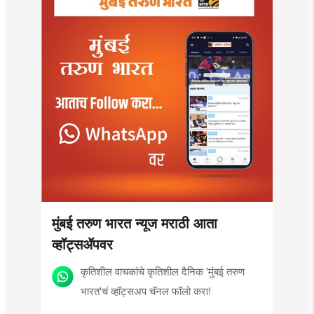
मुंबई तरुण भारत न्यूज मराठी आता
व्हॉट्सॲपवर
कृतिशील वाचकांचे कृतिशील दैनिक 'मुंबई तरुण
भारत'चं व्हॉट्सअप चॅनल फॉलो करा!