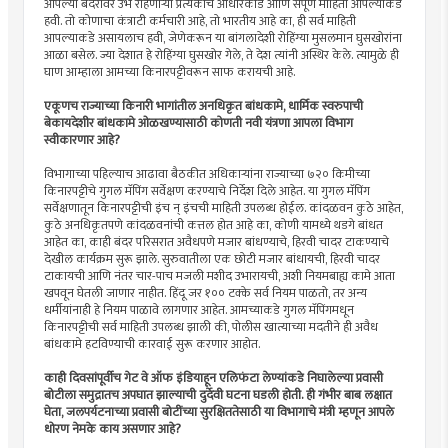
आपल्या बंदरावर उभे राहणार्‍या प्रत्येकाचे आधारकार्ड आणि संपूर्ण माहिती आपल्याकडे
हवी. तो कोणाचा कंत्राटी कर्मचारी आहे, तो भारतीय आहे का, ही सर्व माहिती
आपल्याकडे असायलाच हवी, जेणेकरून या बांगलादेशी रोहिंग्या मुसलमान घुसखोरांना
आळा बसेल. ज्या देशात हे रोहिंग्या घुसखोर गेले, ते देश त्यांनी अस्थिर केले. त्यामुळे ही
घाण आम्हाला आमच्या किनारपट्टीवरून साफ करायची आहे.
एकूणच राज्याच्या किनारी भागांतील अनधिकृत बांधकामे, धार्मिक स्वरुपाची
बेकायदेशीर बांधकामे ओळखण्यासाठी कोणती नवी यंत्रणा आपला विभाग
स्वीकारणार आहे?
विभागाच्या पहिल्याच आढावा बैठकीत अधिकार्‍यांना राज्याच्या ७२० किमीच्या
किनारपट्टीचे गुगल मॅपिंग सर्वेक्षण करण्याचे निर्देश दिले आहेत. या गुगल मॅपिंग
सर्वेक्षणातून किनारपट्टीची इंच न् इंचची माहिती उपलब्ध होईल. कांदळवन कुठे आहेत,
कुठे अनधिकृतपणे कांदळवनांची कत्तल होत आहे का, कोणी यामध्ये थडगे बांधत
आहेत का, काही बंदर परिसरात अवैधपणे मजार बांधण्याचे, हिरवी चादर टाकण्याचे
देखील कार्यक्रम सुरू झाले. सुरुवातीला एक छोटी मजार बांधायची, हिरवी चादर
टाकायची आणि नंतर चार-पाच मजली मशीद उभारायची, अशी नियमबाह्य कामे आता
खपवून घेतली जाणार नाहीत. हिंदू जर १०० टक्के सर्व नियम पाळतो, तर अन्य
धर्मीयांनाही हे नियम पाळावे लागणार आहेत. आमच्याकडे गुगल मॅपिंगमधून
किनारपट्टीची सर्व माहिती उपलब्ध झाली की, पोलीस खात्याच्या मदतीने ही अवैध
बांधकामे हटविण्याची कारवाई सुरू करणार आहोत.
काही दिवसांपूर्वीच गेट वे ऑफ इंडियाहून एलिफंटा लेण्यांकडे निघालेल्या प्रवासी
बोटीला समुद्रातच अपघात झाल्याची दुर्देवी घटना घडली होती. ही गंभीर बाब लक्षात
घेता, जलपर्यटनाच्या प्रवासी बोटींच्या सुरक्षिततेसाठी या विभागाचे मंत्री म्हणून आपले
धोरण नेमके काय असणार आहे?