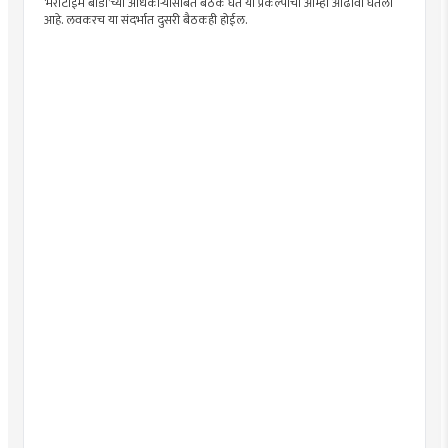
‘मेरीटाईम बोर्डा’च्या अधिकार्‍यांसोबत बैठक घेत या प्रकल्पाचा आम्ही आढावा घेतला
आहे. लवकरच या संदर्भात दुसरी बैठकही होईल.