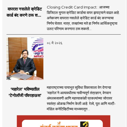
Closing Credit Card Impact : आजच्या
वापरात नसलेले क्रेडिट
डिजिटल युगात क्रेडिट कार्डचा वापर झपाट्याने वाढत आहे.
कार्ड बंद करणे ठरू शकते
अनेकजण वापरात नसलेले क्रेडिट कार्ड बंद करण्याचा
महागात! पण ते कसे?
निर्णय घेतात. मात्र, तज्ज्ञांच्या मते हा निर्णय आर्थिकदृष्ट्या
उलट परिणाम करणारा ठरू शकतो...
०८ मे २०२६
महाराष्ट्राच्या पायाभूत सुविधा विकासाला वेग देणाऱ्य़ा
‘महारेल’ भविष्यातील
‘महारेल’ने अल्पावधीतच नावीन्यपूर्ण तंत्रज्ञान, वेगवान
‘टेनोलॉजी पॉवरहाऊस’
अंमलबजावणी आणि महत्त्वाकांक्षी प्रकल्पांच्या जोरावर
स्वतंत्र ओळख निर्माण केली आहे. रेल्वे, पूल आणि मल्टी-
मॉडेल कनेटिव्हिटीच्या माध्यमातून ..