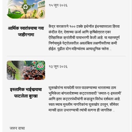
१५ जून २०२६
केंद्र सरकारने १०० टक्के इथेनॉल इंधनवापराला हिरवा
आर्थिक स्वातंत्र्याचा नवा
कंदील देत, देशाच्या ऊर्जा आणि कृषिक्षेत्रात एका
जाहीरनामा
ऐतिहासिक क्रांतीची पायाभरणी केली आहे. या महत्त्वपूर्ण
निर्णयामुळे पेट्रोलवरील अवलंबित्व लक्षणीयरीत्या कमी
होईल. पुढील दोन महिन्यांतच अत्याधुनिक फ्लेस ..
१३ जून २०२६
घुसखोरांना मायदेशी परत पाठवण्याच्या भारताच्या ठाम
इस्लामिक भाईचार्‍याचा
भूमिकेला बांगलादेशच्या कट्टरतावादी ‘जमात-ए-इस्लामी’
फाटलेला बुरखा
आणि इतर कट्टरपंथीयांनी कडाडून विरोध दर्शवला आहे.
स्वतःच्याच मुस्लीम नागरिकांना घुसखोर ठरवून, सीमेवर
मानवी ढाल उभारण्याची त्यांची वल्गना ही जागतिक ..
जरुर वाचा