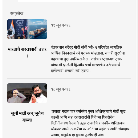
अग्रलेख
१९ जून २०२६
पंतप्रधान नरेंद्र मोदी यांनी 'जी- ७ परिषदेत जागतिक
भारताचे वास्तववादी उत्तर
आर्थिक विकासाचे नवे प्रारूप मांडताना, सागरी सुरक्षेचा
!
महत्त्वाचा मुद्दा उपस्थित केला. तसेच राष्ट्राध्यक्ष ट्रम्प
यांच्याशी झालेली द्विपक्षीय चर्चा भारताचे वाढते सामर्थ
दर्शवणारी असली, तरी ट्रम्प ..
१८ जून २०२६
‘उबाठा’ गटात चार वर्षांनंतर पुन्हा अपेक्षेप्रमााणे मोठी फूट
जुनी माती अन् जुनेच
पडली आणि सहा खासदारांनी शिंदेंच्या शिवसेनेत
वळण!
विलीनीकरण केल्याने उद्धव ठाकरेंचे राजकीय अस्तित्वच
धोक्यात आले. ठाकरेंचा पराकोटीचा अहंकार आणि संवादाचा
अभाव, यामुळेच हा दुसर्‍या फुटीचाही अंक ..