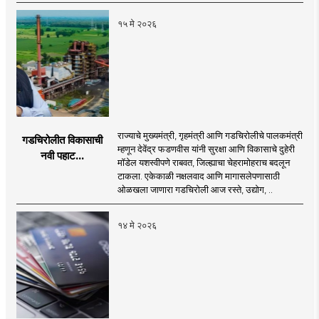
डॉलर्सची कर्जसुविधा
१५ मे २०२६
राज्याचे मुख्यमंत्री, गृहमंत्री आणि गडचिरोलीचे पालकमंत्री
गडचिरोलीत विकासाची
म्हणून देवेंद्र फडणवीस यांनी सुरक्षा आणि विकासाचे दुहेरी
नवी पहाट...
मॉडेल यशस्वीपणे राबवत, जिल्ह्याचा चेहरामोहराच बदलून
टाकला. एकेकाळी नक्षलवाद आणि मागासलेपणासाठी
ओळखला जाणारा गडचिरोली आज रस्ते, उद्योग, ..
१४ मे २०२६