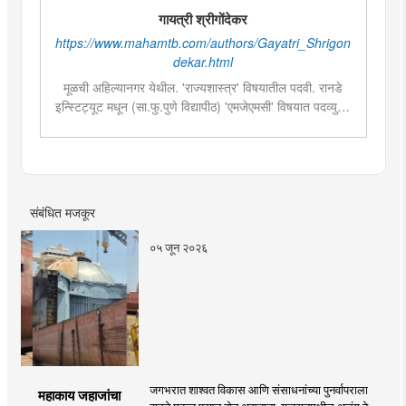
गायत्री श्रीगोंदेकर
https://www.mahamtb.com/authors/Gayatri_Shrigon
dekar.html
मूळची अहिल्यानगर येथील. 'राज्यशास्त्र' विषयातील पदवी. रानडे
इन्स्टिट्यूट मधून (सा.फु.पुणे विद्यापीठ) 'एमजेएमसी' विषयात पदव्युत्तर
शिक्षण. २०१९मध्ये मुंबई तरुण भारतमध्ये 'मंत्रालय प्रतिनिधी' या
पदावर रुजू. सद्यस्थितीत 'इन्फ्रास्ट्रक्चर आणि डेव्हलपमेंट' विशेष
प्रतिनिधी म्हणून कार्यरत. राज्यातील पायाभूत सुविधांविषयी फिल्ड
रिपोर्ट आणि लेखनात रस.
संबंधित मजकूर
०५ जून २०२६
जगभरात शाश्वत विकास आणि संसाधनांच्या पुनर्वापराला
महाकाय जहाजांचा