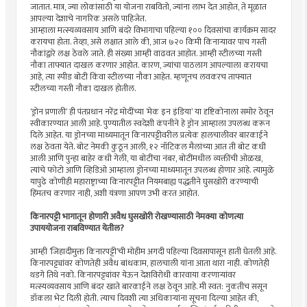
जातात. मात्र, ज्या लोकांसाठी या योजना राबवितो, ज्यांना लाभ देत आहोत, ते मूळात
आपल्या देशाचे नागरिक असले पाहिजेत.
आम्हाला मत्स्यव्यवसाय आणि बंदरे विभागाचा पहिल्या १०० दिवसांचा कार्यक्रम सादर
करायचा होता. तेव्हा, असे लक्षात आले की, आज ७२० किमी किनार्‍यावर पाच गस्ती
नौकांद्वारे लक्ष ठेवले जाते. ही संख्या आम्ही वाढवत आहोत. आम्ही स्टीलच्या गस्ती
नौका ताफ्यात दाखल करणार आहोत. कारण, ज्यांचा पाठलाग आपल्याला करायचा
आहे, त्या स्पीड बोटी किंवा स्टीलच्या नौका आहेत. म्हणूनच लवकरच ताफ्यात
स्टीलच्या गस्ती नौका दाखल होतील.
‘ड्रोन प्रणाली’ ही पंतप्रधान नरेंद्र मोदींच्या ’मेक इन इंडिया’ या दृष्टिकोनाला समोर ठेवून
स्वीकारण्यात आली आहे. पुण्यातील स्वदेशी कंपनीने हे ड्रोन आम्हाला उपलब्ध करून
दिले आहेत. या ड्रोनच्या माध्यमातून किनारपट्टीवरील प्रत्येक हालचालीवर बारकाईने
लक्ष ठेवता येते. बोट नेमकी कुठून आली, १२ नॉटिकल मैलांच्या आत ती बोट कधी
आली आणि पुन्हा बाहेर कधी गेली, या बोटींचा नंबर, बोटींमधील व्यक्तींची ओळख,
त्यांचे फोटो आणि व्हिडिओ आम्हाला ड्रोनच्या माध्यमातून उपलब्ध होणार आहे. त्यामुळे
यापुढे कोणीही महाराष्ट्राच्या किनारपट्टीत नियमबाह्य पद्धतीने घुसखोरी करण्याची
हिंमतच करणार नाही, अशी यंत्रणा आपण उभी करत आहोत.
किनारपट्टी भागातून होणारी अवैध घुसखोरी रोखण्यासाठी नेमक्या कोणत्या
उपाययोजना राबविण्यात येतील?
आम्ही ’जिहादीमुक्त किनारपट्टी’ची मोहीम अगदी पहिल्या दिवसापासून हाती घेतली आहे.
किनारपट्ट्यांवर कोणतेही अवैध बांधकाम, हालचाली यांना आता थारा नाही. कोणतेही
थडगे तिथे नको. किनारपट्ट्यांवर येऊन देशविरोधी कारवाया करणार्‍यांवर
मत्स्यव्यवसाय आणि बंदर खाते बारकाईने लक्ष ठेवून आहे. मी स्वत: नुकतीच ससून
डॉकला भेट दिली होती. त्याच दिवशी त्या अधिकार्‍यांना सूचना दिल्या आहेत की,