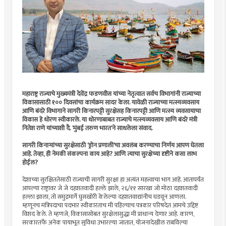
महाराष्ट्र राज्याचे मुख्यमंत्री देवेंद्र फडणवीस यांच्या नेतृत्वात सर्वच विभागांनी राज्याच्या
विकासासाठी १०० दिवसांचा कार्यक्रम सादर केला. यावेळी राज्याच्या मत्स्यव्यवसाय
आणि बंदरे विभागाने सागरी किनारपट्टी सुरक्षेसह किनारपट्टी आणि मत्स्य व्यवसायाचा
विकास हे धोरण स्वीकारले. या धोरणाबाबत राज्याचे मत्स्यव्यवसाय आणि बंदरे मंत्री
नितेश राणे यांच्याशी दै. ‘मुंबई तरुण भारत’ने साधलेला संवाद.
सागरी किनार्‍यांच्या सुरक्षेसाठी ‘ड्रोन प्रणाली’चा अवलंब करण्याचा निर्णय आपण घेतला
आहे. तेव्हा, ही नेमकी संकल्पना काय आहे? आणि त्याचा सुरक्षेच्या दृष्टीने कसा लाभ
होईल?
देशाच्या सुरक्षिततेसाठी राज्याची सागरी सुरक्षा हा अत्यंत महत्त्वाचा भाग आहे. आतापर्यंत
आपल्या राष्ट्रावर जे जे दहशतवादी हल्ले झाले, २६/११ सारखा जो मोठा दहशतवादी
हल्ला झाला, तो समुद्रमार्गे घुसखोरी केलेल्या दहशतवाद्यांनीच घडवून आणला.
म्हणूनच मंत्रिपदाचा पदभार स्वीकारताच मी पहिल्याच पत्रकार परिषदेत आमचे उद्दिष्ट
विशद केले. ते म्हणजे, विकासासोबत सुरक्षेलासुद्धा मी प्राधान्य देणार आहे. कारण,
सरकारतर्फे अनेक पायाभूत सुविधा उभारल्या जातात, योजनादेखील राबविल्या