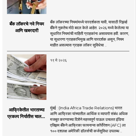
बँक लॉकरच्या नियमांमध्ये पारदर्शकता यावी, यासाठी रिझर्व्ह
बँक लॉकरचे नवे नियम
बँकेने नुकतेच मोठे बदल केले आहेत. २०२६ मध्ये केलेल्या या
आणि खबरदारी
सुधारित नियमांची माहिती ग्राहकांना असावयास हवी. कारण,
या सुधारणा ग्राहकाभिमुख आणि पारदर्शक असून, नियम
माहीत असल्यास ग्राहक लॉकर सुविधेचा ..
१९ मे २०२६
मुंबई : (India Africa Trade Relations) भारत
आफ्रिकेतील भारताच्या
आणि आफ्रिका यांच्यातील आर्थिक व व्यापारी संबंध अधिक
प्रकल्प निर्यातीस चालना;
मजबूत करण्याच्या दिशेने महत्त्वपूर्ण पाऊल उचलत इंडिया
इंडिया एक्झिम बँकेकडून
एक्झिम बँकेने आफ्रिका फायनान्स कॉर्पोरेशन (AFC) ला
AFC ला १०० दशलक्ष
१०० दशलक्ष अमेरिकी डॉलर्सची कर्जसुविधा उपलब्ध ..