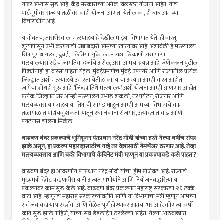
यावर अभ्यास सुरू आहे. केंद्र सरकाराच्या अनेक ‘क्लस्टर’ योजना आहेत. याच
पार्श्वभूमीवर राज्य पातळीवर काही योजना आणता येतील का, ही बाब आमच्या
विचाराधीन आहे.
यासोबतच, तारापोरवाला मत्स्यालय हे देखील माझ्या विभागात येते. ही वास्तू
शून्यापासून उभी करण्याची जबाबदारी आमच्या खात्यावर आहे. अशावेळी हे मत्स्यालय
सिंगापूर, थायलंड, दुबई, मलेशिया, युके, लंडन अशा ठिकाणी असणार्‍या
मत्स्यालयांसारखेच जागतिक दर्जाचे असेल, असा आमचा प्रयत्न आहे, जेणेकरून पुढील
पिढ्यांनाही हा वारसा पाहता येईल. मुंबईप्रमाणेच मुंबई उपनगरे आणि राज्यातील प्रत्येक
जिल्ह्यात अशी मत्स्यालये उभारता येतील का, याचा अभ्यास आम्ही करत आहोत.
जागेचा शोधही सुरू आहे. ’जिल्हा तिथे मत्स्यालय’ अशी योजना आम्ही आणणार आहोत.
प्रत्येक जिल्ह्यात जर आम्ही मत्स्यालय उभारू शकलो, तर पर्यटन, रोजगार आणि
मत्स्यव्यवसाय मंत्रालय या तिघांची सांगड घालून आम्ही आमच्या विभागाचे काम
तळागाळात पोहोचवू शकतो. यातून स्थानिकांना रोजगार, उत्पादनात वाढ आणि
पर्यटनास चालना मिळेल.
वाढवण बंदर प्रकल्पाचे भूमिपूजन पंतप्रधान नरेंद्र मोदी यांच्या हस्ते गेल्या वर्षीच संपन्न
झाले असून, हा प्रकल्प महाराष्ट्रासाठीच नव्हे तर देशासाठी गेमचेंजर ठरणार आहे. तेव्हा
मत्स्यव्यवसाय आणि बंदरे विभागाचे कॅबिनेट मंत्री म्हणून या प्रकल्पाकडे कसे पाहता?
वाढवण बंदर हा आदरणीय पंतप्रधान नरेंद्र मोदी यांचा ‘ड्रीम प्रोजेक्ट’ आहे. राज्याचे
मुख्यमंत्री देवेंद्र फडणवीस यांनी अत्यंत गांभीर्याने आणि नियोजनबद्धरित्या या
प्रकल्पावर काम सुरू केले आहे. वाढवण बंदर प्रकल्पात महाराष्ट्र सरकारचा २६ टक्के
वाटा आहे. म्हणूनच महाराष्ट्र सरकारच्यावतीने आणि या विभागाचा मंत्री म्हणून आमच्या
सर्व जबाबदार्‍या पारदर्शक आणि वेळेत पूर्ण होण्यावर आमचा भर आहे. कोणत्या वर्षी
काय सुरू झाले पाहिजे, याच्या सर्व डेडलाईन ठरलेल्या आहेत. गेल्या आठवड्यात