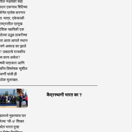
तील नऊपैकी सहा
दार एकनाथ शिंदेंच्या
सेनेत प्रवेश करणार
त. मात्र, एकेकाळी
ाष्ट्रातील प्रमुख
देशिक पक्षांपैकी एक
ल्या उद्धव ठाकरेंच्या
षाला आता आपले स्थान
वणे अवघड का झाले
? उबाठाचे राजकीय
ष्य काय असेल?
िषयी पत्रकार आणि
कीय विश्लेषक सुशील
र्णी यांची ही
ठोक मुलाखत..
केंद्रस्थानी भारत का ?
ामध्ये नुकत्याच पार
ेल्या 'जी-७' शिखर
देत भारत पुन्हा