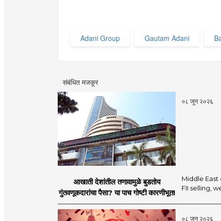
Adani Group
Gautam Adani
B
संबंधित मजकूर
०८ जून २०२६
Middle East 
आखाती देशांतील तणावामुळे बुडतोय
FII selling,
गुंतवणूकदारांचा पैसा? या पाच गोष्टी कारणीभूत!
०८ जून २०२६