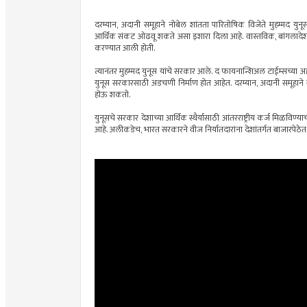
दरम्यान, अदानी समूहाने नोबेल शांतता पारितोषिक विजेते मुहम्मद युन
आर्थिक संकट ओढवू शकते असा इशारा दिला आहे. वास्तविक, बांगलादेशच्या त
करण्यात आली होती.
त्यानंतर मुहम्मद युनूस यांचे सरकार आले. द फायनान्शिअल टाईम्सच्य
युनूस सरकारसाठी अडचणी निर्माण होत आहेत. दरम्यान, अदानी समूहा
होऊ शकतो.
युनूसचे सरकार देशाच्या आर्थिक स्थैर्यासाठी आंतरराष्ट्रीय कर्ज मिळविण
आहे. अलीकडेच, भारत सरकारने वीज निर्यातदारांना देशांतर्गत बाजारपेठेत व