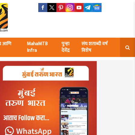
ंघ आणि
MahaMTB
पुन्हा
संघ शताब्दी वर्ष
Infra
देवेंद्र
विशेष