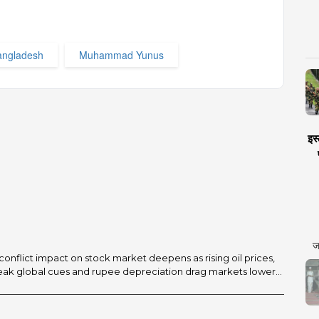
angladesh
Muhammad Yunus
इस्
ज
conflict impact on stock market deepens as rising oil prices,
 weak global cues and rupee depreciation drag markets lower...