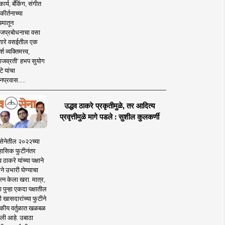
ार्य, बँकिंग, संगीत
कीर्तनाच्या
यमातून
जप्रबोधनाचा वसा
ारे वसईतील एक
श व्यक्तिमत्त्व,
ाजव्रती' हभप सुयोग
े यांचा
प्रवास.....
उद्धव ठाकरे प्रकृतीमुळे, तर आदित्य
प्रवृत्तीमुळे मागे पडले : सुशील कुलकर्णी
सेनेतील २०२२च्या
हासिक फुटीनंतर
व ठाकरे यांच्या पक्षाने
ाने उभारी घेण्याचा
त्न केला खरा. मात्र,
पुन्हा एकदा पक्षातील
 खासदारांच्या फुटीने
कीय वर्तुळात खळबळ
ली आहे. उबाठा