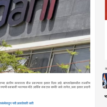
अ
ेशच्या अंतरिम सरकारला वीज प्रकल्पाला इशारा दिला आहे. बांगलादेशमधील राजकीय
जा प्रकल्पाची थकबाकी भरल्यास मोठे आर्थिक संकटास सामोरे जावे लागेल, असा इशारा अदानी
भा
द्योगसंस्थेकडून नवी आकडेवारी जारी