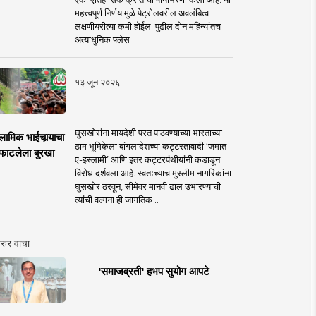
महत्त्वपूर्ण निर्णयामुळे पेट्रोलवरील अवलंबित्व
लक्षणीयरीत्या कमी होईल. पुढील दोन महिन्यांतच
अत्याधुनिक फ्लेस ..
१३ जून २०२६
घुसखोरांना मायदेशी परत पाठवण्याच्या भारताच्या
लामिक भाईचार्‍याचा
ठाम भूमिकेला बांगलादेशच्या कट्टरतावादी ‘जमात-
फाटलेला बुरखा
ए-इस्लामी’ आणि इतर कट्टरपंथीयांनी कडाडून
विरोध दर्शवला आहे. स्वतःच्याच मुस्लीम नागरिकांना
घुसखोर ठरवून, सीमेवर मानवी ढाल उभारण्याची
त्यांची वल्गना ही जागतिक ..
रुर वाचा
'समाजव्रती' हभप सुयोग आपटे