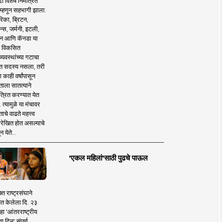
 विशेष निमंत्रित
 म्हणून सहभागी झाला.
िका, ब्रिटन,
न्स, जर्मनी, इटली,
न आणि कॅनडा या
 विकसित
व्यवस्थांच्या गटाचा
त सदस्य नसला, तरी
या काही वर्षांपासून
ताला सातत्याने
त्रित करण्यात येत
 त्यामुळे या मंचावर
ाचे वाढते महत्त्व
रेखित होत असल्याचे
न येते...
'एकल महिलां'साठी पुढचे पाऊल
क्त राष्ट्रसंघाने
ित केलेला दि. २३
हा 'आंतरराष्ट्रीय
ा दिन' संपूर्ण