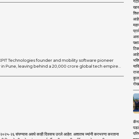
गटा
खास
शिव
आहे
महार
प्रा
असले
पक्
टिक
आहे
 KPIT Technologies founder and mobility software pioneer
भवि
in Pune, leaving behind a ₹20,000 crore global tech empire...
याव
राज
कुलक
रोख
कॅनड
पडल
परिष
र्ष २०२५-२६ संपण्यास अवघे काही दिवसच उरले आहेत. अशातच ज्यांनी करभरणा करताना