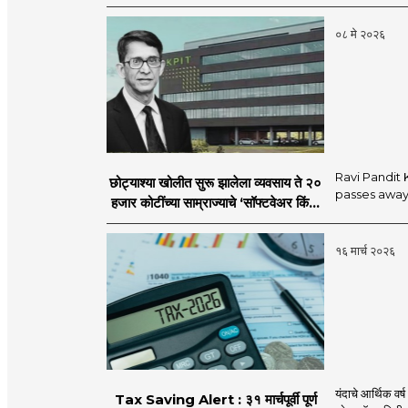
०८ मे २०२६
Ravi Pandit
छोट्याश्या खोलीत सुरू झालेला व्यवसाय ते २०
passes away 
हजार कोटींच्या साम्राज्याचे ‘सॉफ्टवेअर किंग’
डॉ. रवी पंडीत यांचे निधन
१६ मार्च २०२६
यंदाचे आर्थिक व
Tax Saving Alert : ३१ मार्चपूर्वी पूर्ण