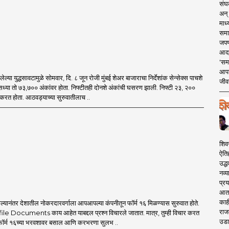
संघक
अन् 
माध्
समा
जपण
आदर्
'सम
आपट
सलेल्या युद्धसावटामुळे सोमवार, दि. ८ जून रोजी मुंबई शेअर बाजाराचा निर्देशांक सेन्सेक्स पाचशे
जीवन
ध्या तो ७३,७०० अंकांवर होता. निफ्टीतही दोनशे अंकांची घसरण झाली. निफ्टी २३, २००
करत होता. आठवड्याच्या सुरुवातीलाच ..
शिव
ऐति
उद्ध
नव्य
प्रय
आता 
काही
ाल्यानंतर देशातील नोकरदारवर्गाला आपआपल्या कंपनीतून फॉर्म १६ मिळण्यास सुरुवात होते.
राज
e Documents काय आहेत याबद्दल प्रश्न विचारले जातात. मात्र, तुम्ही विचार करत
उडा
 फॉर्म १६च्या भरवशावर बसाल आणि करभरणा सुलभ ..