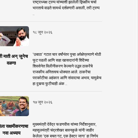
राष्ट्राध्यक्ष ट्रम्प यांच्याशी झालेली द्विपक्षीय चर्चा
भारताचे वाढते सामर्थ दर्शवणारी असली, तरी ट्रम्प
..
१८ जून २०२६
‘उबाठा’ गटात चार वर्षांनंतर पुन्हा अपेक्षेप्रमााणे मोठी
नी माती अन् जुनेच
फूट पडली आणि सहा खासदारांनी शिंदेंच्या
वळण!
शिवसेनेत विलीनीकरण केल्याने उद्धव ठाकरेंचे
राजकीय अस्तित्वच धोक्यात आले. ठाकरेंचा
पराकोटीचा अहंकार आणि संवादाचा अभाव, यामुळेच
हा दुसर्‍या फुटीचाही अंक ..
१७ जून २०२६
मुख्यमंत्री देवेंद्र फडणवीस यांच्या निर्देशानुसार,
िला सक्षमीकरणाचा
महसूलमंत्री चंद्रशेखर बावनकुळे यांनी जाहीर
नवा अध्याय
केलेला ‘एक बचत गट, एक हेक्टर जागा’ हा निर्णय