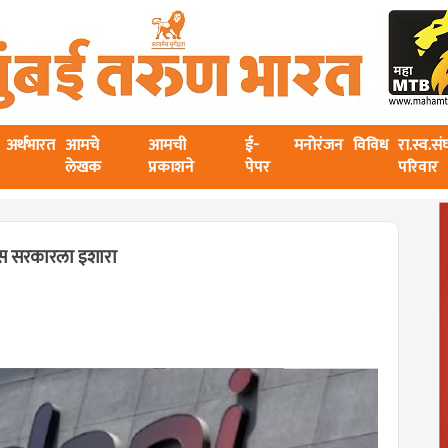
अर्थभारत
आमचे
आमची
ई-
मनोरंजन
विविध
रा.स्व.स
लेखक
प्रकाशने
पेपर
परिवार
नूस सरकारला इशारा