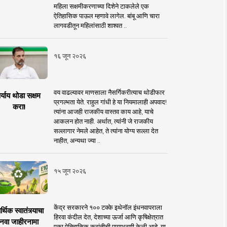
महिला सक्षमीकरणाच्या दिशेने टाकलेले एक
ऐतिहासिक पाऊल म्हणावे लागेल. बांबू आणि चारा
लागवडीतून महिलांसाठी शाश्वत ..
१६ जून २०२६
वय वाढल्यावर माणसाला नैसर्गिकरीत्याच थोडीफार
र्याय थोडा सक्षम
प्रगल्भता येते. राहुल गांधी हे या नियमालाही अपवाद!
करा!
त्यांना आजही राजकीय वास्तव काय आहे, याचे
आकलन होत नाही. अर्थात, त्यांनी जे राजकीय
सल्लागार नेमले आहेत, ते त्यांना योग्य सल्ला देत
नाहीत, अन्यथा ज्या ..
१५ जून २०२६
केंद्र सरकारने १०० टक्के इथेनॉल इंधनवापराला
्थिक स्वातंत्र्याचा
हिरवा कंदील देत, देशाच्या ऊर्जा आणि कृषिक्षेत्रात
नवा जाहीरनामा
एका ऐतिहासिक क्रांतीची पायाभरणी केली आहे. या