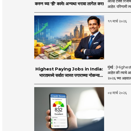
ओल्ड टॅक्स रिजीम
करुन घ्या 'ही' कामे! अन्यथा भरावा लागेल कर!
आहेत. परिणामी त्
११ मार्च २०२६
मुंबई : (Highe
Highest Paying Jobs in India:
आहेत की त्याचे आ
भारतामध्ये सर्वात जास्त पगाराच्या नोकऱ्या
२०२६ च्या अहवाला
कोणत्या? किती पगार मिळतो, जाणून घ्या
०४ मार्च २०२६