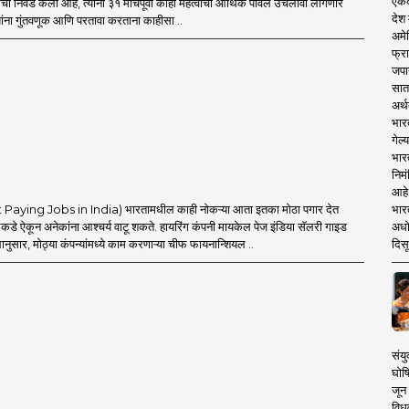
एकदा
ची निवड केली आहे, त्यांना ३१ मार्चपूर्वी काही महत्वाची आर्थिक पावले उचलावी लागणार
देश
यांना गुंतवणूक आणि परतावा करताना काहीसा ..
अमेर
फ्रा
जपा
सात
अर्थ
भार
गेल्
भार
निमं
आहे.
st Paying Jobs in India) भारतामधील काही नोकऱ्या आता इतका मोठा पगार देत
भारत
कडे ऐकून अनेकांना आश्चर्य वाटू शकते. हायरिंग कंपनी मायकेल पेज इंडिया सॅलरी गाइड
अधो
नुसार, मोठ्या कंपन्यांमध्ये काम करणाऱ्या चीफ फायनान्शियल ..
दिसू
संयु
घोष
जून 
विधव