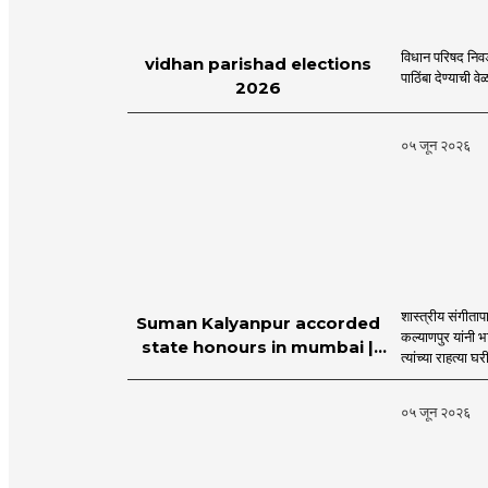
विधान परिषद निव
vidhan parishad elections
पाठिंबा देण्याची 
2026
०५ जून २०२६
शास्त्रीय संगीता
Suman Kalyanpur accorded
कल्याणपुर यांनी 
state honours in mumbai |
त्यांच्या राहत्या घ
MahaMTB
०५ जून २०२६