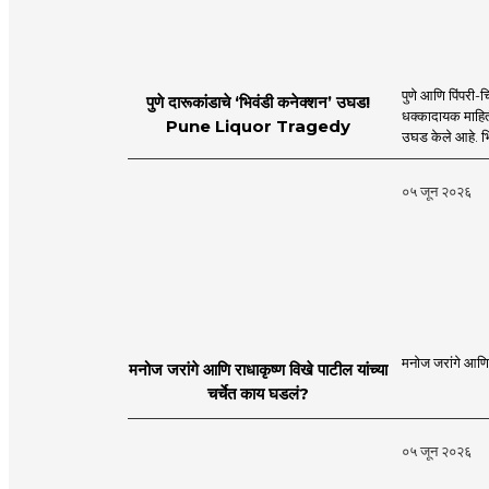
पुणे आणि पिंपरी-च
पुणे दारूकांडाचे ‘भिवंडी कनेक्शन’ उघड!
धक्कादायक माहिती
Pune Liquor Tragedy
उघड केले आहे. भ
०५ जून २०२६
मनोज जरांगे आणि र
मनोज जरांगे आणि राधाकृष्ण विखे पाटील यांच्या
चर्चेत काय घडलं?
०५ जून २०२६