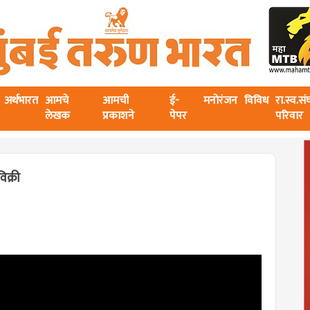
अर्थभारत
आमचे
आमची
ई-
मनोरंजन
विविध
रा.स्व.स
लेखक
प्रकाशने
पेपर
परिवार
िक्री