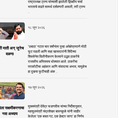
राष्ट्राध्यक्ष ट्रम्प यांच्याशी झालेली द्विपक्षीय चर्चा
भारताचे वाढते सामर्थ दर्शवणारी असली, तरी ट्रम्प
..
१८ जून २०२६
‘उबाठा’ गटात चार वर्षांनंतर पुन्हा अपेक्षेप्रमााणे मोठी
नी माती अन् जुनेच
फूट पडली आणि सहा खासदारांनी शिंदेंच्या
वळण!
शिवसेनेत विलीनीकरण केल्याने उद्धव ठाकरेंचे
राजकीय अस्तित्वच धोक्यात आले. ठाकरेंचा
पराकोटीचा अहंकार आणि संवादाचा अभाव, यामुळेच
हा दुसर्‍या फुटीचाही अंक ..
१७ जून २०२६
मुख्यमंत्री देवेंद्र फडणवीस यांच्या निर्देशानुसार,
िला सक्षमीकरणाचा
महसूलमंत्री चंद्रशेखर बावनकुळे यांनी जाहीर
नवा अध्याय
केलेला ‘एक बचत गट, एक हेक्टर जागा’ हा निर्णय