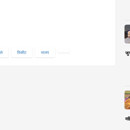
्ले
तिकीट
भाजप
जु
मह