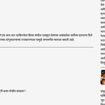
एकदा
देश
अमेर
फ्रा
जपा
सात
अर्थ
भार
ा सर्वोच्च प्राधान्य दिले
गेल्
आहे आणि विरोधकांच्या लांगुचालनाच्या राजकारणाला यामुळे सणसणीत चपराक बसली आहे..
भार
निमं
आहे.
भारत
अधो
दिसू
िंदूंनी कसा मोडीत काढला?..
संयु
घोष
जून 
विधव