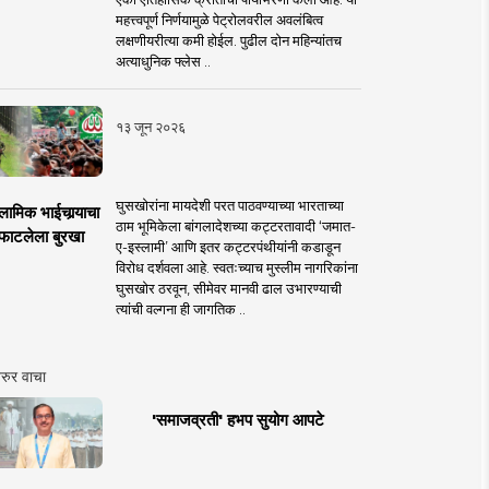
महत्त्वपूर्ण निर्णयामुळे पेट्रोलवरील अवलंबित्व
लक्षणीयरीत्या कमी होईल. पुढील दोन महिन्यांतच
अत्याधुनिक फ्लेस ..
१३ जून २०२६
घुसखोरांना मायदेशी परत पाठवण्याच्या भारताच्या
लामिक भाईचार्‍याचा
ठाम भूमिकेला बांगलादेशच्या कट्टरतावादी ‘जमात-
फाटलेला बुरखा
ए-इस्लामी’ आणि इतर कट्टरपंथीयांनी कडाडून
विरोध दर्शवला आहे. स्वतःच्याच मुस्लीम नागरिकांना
घुसखोर ठरवून, सीमेवर मानवी ढाल उभारण्याची
त्यांची वल्गना ही जागतिक ..
रुर वाचा
'समाजव्रती' हभप सुयोग आपटे