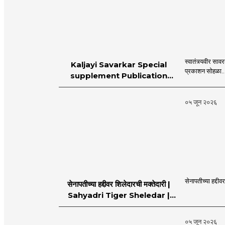
स्वातंत्र्यवीर स
Kaljayi Savarkar Special
प्रकाशन सोहळा..
supplement Publication
Programme in Dahanu |
MahaMTB
०५ जून २०२६
सेनापतीच्या हद्दीव
सेनापतीच्या हद्दीवर शिलेदारची मक्तेदारी |
Sahyadri Tiger Sheledar |
MahaMTB
०५ जून २०२६