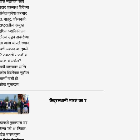
तील नऊपैकी सहा
दार एकनाथ शिंदेंच्या
सेनेत प्रवेश करणार
त. मात्र, एकेकाळी
ाष्ट्रातील प्रमुख
देशिक पक्षांपैकी एक
ल्या उद्धव ठाकरेंच्या
षाला आता आपले स्थान
वणे अवघड का झाले
? उबाठाचे राजकीय
ष्य काय असेल?
िषयी पत्रकार आणि
कीय विश्लेषक सुशील
र्णी यांची ही
ठोक मुलाखत..
केंद्रस्थानी भारत का ?
ामध्ये नुकत्याच पार
ेल्या 'जी-७' शिखर
देत भारत पुन्हा