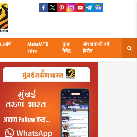
ंघ आणि
MahaMTB
पुन्हा
संघ शताब्दी वर्ष
Infra
देवेंद्र
विशेष