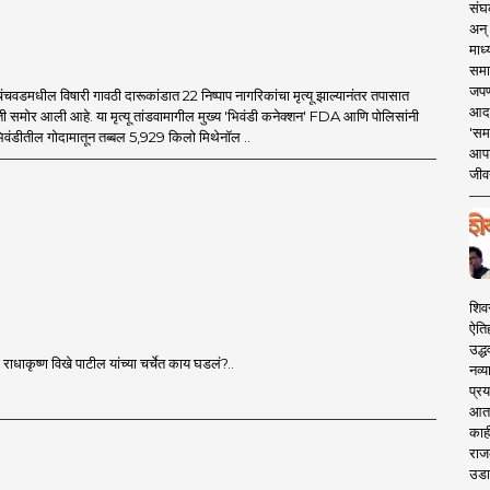
संघक
अन् 
माध्
समा
जपण
िंचवडमधील विषारी गावठी दारूकांडात 22 निष्पाप नागरिकांचा मृत्यू झाल्यानंतर तपासात
आदर्
 समोर आली आहे. या मृत्यू तांडवामागील मुख्य 'भिवंडी कनेक्शन' FDA आणि पोलिसांनी
'सम
िवंडीतील गोदामातून तब्बल 5,929 किलो मिथेनॉल ..
आपट
जीवन
शिव
ऐति
उद्ध
ाधाकृष्ण विखे पाटील यांच्या चर्चेत काय घडलं?..
नव्य
प्रय
आता 
काही
राज
उडा