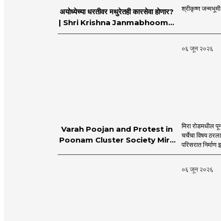
श्रीकृष्ण जन्मभूम
अयोध्येच्या धरतीवर मथुरेतही कारसेवा होणार?
| Shri Krishna Janmabhoomi |
MahaMTB
०६ जून २०२६
मिरा रोडमधील पून
Varah Poojan and Protest in
चर्चेचा विषय ठरल
Poonam Cluster Society Mira
परिसरात निर्माण झ
Road
०६ जून २०२६