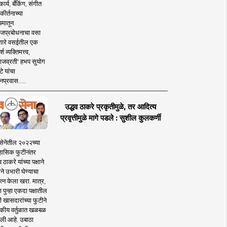
ार्य, बँकिंग, संगीत
कीर्तनाच्या
यमातून
जप्रबोधनाचा वसा
ारे वसईतील एक
श व्यक्तिमत्त्व,
ाजव्रती' हभप सुयोग
े यांचा
प्रवास.....
उद्धव ठाकरे प्रकृतीमुळे, तर आदित्य
प्रवृत्तीमुळे मागे पडले : सुशील कुलकर्णी
सेनेतील २०२२च्या
हासिक फुटीनंतर
व ठाकरे यांच्या पक्षाने
ाने उभारी घेण्याचा
त्न केला खरा. मात्र,
पुन्हा एकदा पक्षातील
 खासदारांच्या फुटीने
कीय वर्तुळात खळबळ
ली आहे. उबाठा