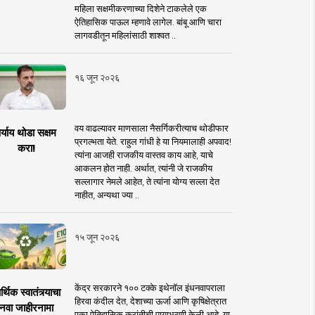
महिला सक्षमीकरणाच्या दिशेने टाकलेले एक
ऐतिहासिक पाऊल म्हणावे लागेल. बांबू आणि चारा
लागवडीतून महिलांसाठी शाश्वत ..
१६ जून २०२६
वय वाढल्यावर माणसाला नैसर्गिकरीत्याच थोडीफार
र्याय थोडा सक्षम
प्रगल्भता येते. राहुल गांधी हे या नियमालाही अपवाद!
करा!
त्यांना आजही राजकीय वास्तव काय आहे, याचे
आकलन होत नाही. अर्थात, त्यांनी जे राजकीय
सल्लागार नेमले आहेत, ते त्यांना योग्य सल्ला देत
नाहीत, अन्यथा ज्या ..
१५ जून २०२६
केंद्र सरकारने १०० टक्के इथेनॉल इंधनवापराला
्थिक स्वातंत्र्याचा
हिरवा कंदील देत, देशाच्या ऊर्जा आणि कृषिक्षेत्रात
नवा जाहीरनामा
एका ऐतिहासिक क्रांतीची पायाभरणी केली आहे. या