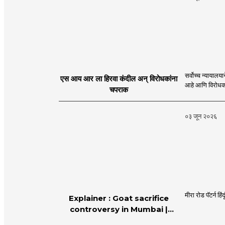
सर्वोच्च न्यायालयाने एस आय आर प्रक्रियेला हिरवा कंदील दाखवून देशाच्या अखंडतेल
एस आय आर ला हिरवा कंदील अन् विरोधकांना
चपराक
०३ जून २०२६
मीरा रोड पॅटर्न ह
Explainer : Goat sacrifice
controversy in Mumbai |
MahaMTB