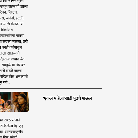
 विशेष निमंत्रित
 म्हणून सहभागी झाला.
िका, ब्रिटन,
न्स, जर्मनी, इटली,
न आणि कॅनडा या
 विकसित
व्यवस्थांच्या गटाचा
त सदस्य नसला, तरी
या काही वर्षांपासून
ताला सातत्याने
त्रित करण्यात येत
 त्यामुळे या मंचावर
ाचे वाढते महत्त्व
रेखित होत असल्याचे
न येते...
'एकल महिलां'साठी पुढचे पाऊल
क्त राष्ट्रसंघाने
ित केलेला दि. २३
हा 'आंतरराष्ट्रीय
ा दिन' संपूर्ण