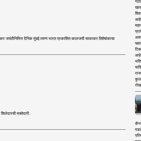
गटा
खास
शिव
आहे
महार
प्रा
असले
ावरकर जयंतीनिमित्त दैनिक मुंबई तरुण भारत प्रकाशित कालजयी सावरकर विशेषांकाचा
पक्
टिक
आहे
भवि
याव
राज
कुलक
रोख
र शिलेदारची मक्तेदारी..
कॅनड
पडल
परिष