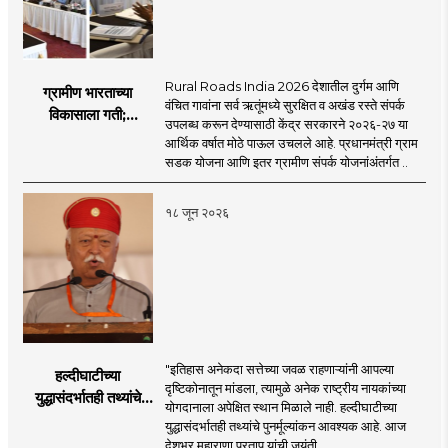
Rural Roads India 2026 देशातील दुर्गम आणि
ग्रामीण भारताच्या
वंचित गावांना सर्व ऋतूंमध्ये सुरक्षित व अखंड रस्ते संपर्क
विकासाला गती;
उपलब्ध करून देण्यासाठी केंद्र सरकारने २०२६-२७ या
२०२६-२७ मध्ये २६
आर्थिक वर्षात मोठे पाऊल उचलले आहे. प्रधानमंत्री ग्राम
हजार किमी नव्या रस्त्यांचे
सडक योजना आणि इतर ग्रामीण संपर्क योजनांअंतर्गत ..
लक्ष्य!
१८ जून २०२६
"इतिहास अनेकदा सत्तेच्या जवळ राहणाऱ्यांनी आपल्या
हल्दीघाटीच्या
दृष्टिकोनातून मांडला, त्यामुळे अनेक राष्ट्रीय नायकांच्या
युद्धासंदर्भातही तथ्यांचे
योगदानाला अपेक्षित स्थान मिळाले नाही. हल्दीघाटीच्या
पुनर्मूल्यांकन आवश्यक! :
युद्धासंदर्भातही तथ्यांचे पुनर्मूल्यांकन आवश्यक आहे. आज
सरसंघचालक डॉ.
देशभर महाराणा प्रताप यांची जयंती ..