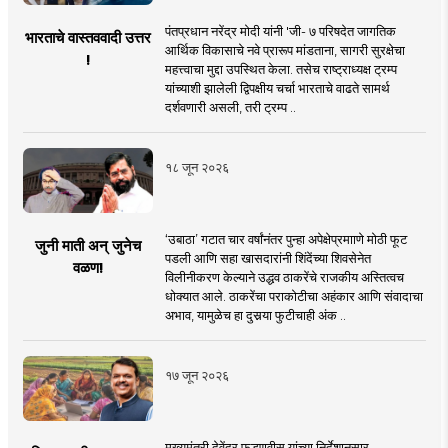
पंतप्रधान नरेंद्र मोदी यांनी 'जी- ७ परिषदेत जागतिक
भारताचे वास्तववादी उत्तर
आर्थिक विकासाचे नवे प्रारूप मांडताना, सागरी सुरक्षेचा
!
महत्त्वाचा मुद्दा उपस्थित केला. तसेच राष्ट्राध्यक्ष ट्रम्प
यांच्याशी झालेली द्विपक्षीय चर्चा भारताचे वाढते सामर्थ
दर्शवणारी असली, तरी ट्रम्प ..
१८ जून २०२६
‘उबाठा’ गटात चार वर्षांनंतर पुन्हा अपेक्षेप्रमााणे मोठी फूट
जुनी माती अन् जुनेच
पडली आणि सहा खासदारांनी शिंदेंच्या शिवसेनेत
वळण!
विलीनीकरण केल्याने उद्धव ठाकरेंचे राजकीय अस्तित्वच
धोक्यात आले. ठाकरेंचा पराकोटीचा अहंकार आणि संवादाचा
अभाव, यामुळेच हा दुसर्‍या फुटीचाही अंक ..
१७ जून २०२६
मुख्यमंत्री देवेंद्र फडणवीस यांच्या निर्देशानुसार,