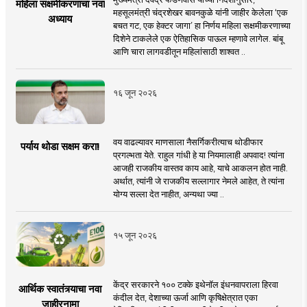
महिला सक्षमीकरणाचा नवा
महसूलमंत्री चंद्रशेखर बावनकुळे यांनी जाहीर केलेला ‘एक
अध्याय
बचत गट, एक हेक्टर जागा’ हा निर्णय महिला सक्षमीकरणाच्या
दिशेने टाकलेले एक ऐतिहासिक पाऊल म्हणावे लागेल. बांबू
आणि चारा लागवडीतून महिलांसाठी शाश्वत ..
१६ जून २०२६
वय वाढल्यावर माणसाला नैसर्गिकरीत्याच थोडीफार
पर्याय थोडा सक्षम करा!
प्रगल्भता येते. राहुल गांधी हे या नियमालाही अपवाद! त्यांना
आजही राजकीय वास्तव काय आहे, याचे आकलन होत नाही.
अर्थात, त्यांनी जे राजकीय सल्लागार नेमले आहेत, ते त्यांना
योग्य सल्ला देत नाहीत, अन्यथा ज्या ..
१५ जून २०२६
केंद्र सरकारने १०० टक्के इथेनॉल इंधनवापराला हिरवा
आर्थिक स्वातंत्र्याचा नवा
कंदील देत, देशाच्या ऊर्जा आणि कृषिक्षेत्रात एका
जाहीरनामा