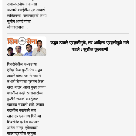
समाजप्रबोधनाचा वसा
जपणारे वसईतील एक आदर्श
व्यक्तिमत्त्व, 'समाजव्रती' हभप
सुयोग आपटे यांचा
जीवनप्रवास.....
उद्धव ठाकरे प्रकृतीमुळे, तर आदित्य प्रवृत्तीमुळे मागे
पडले : सुशील कुलकर्णी
शिवसेनेतील २०२२च्या
ऐतिहासिक फुटीनंतर उद्धव
ठाकरे यांच्या पक्षाने नव्याने
उभारी घेण्याचा प्रयत्न केला
खरा. मात्र, आता पुन्हा एकदा
पक्षातील काही खासदारांच्या
फुटीने राजकीय वर्तुळात
खळबळ उडाली आहे. उबाठा
गटातील नऊपैकी सहा
खासदार एकनाथ शिंदेंच्या
शिवसेनेत प्रवेश करणार
आहेत. मात्र, एकेकाळी
महाराष्ट्रातील प्रमुख