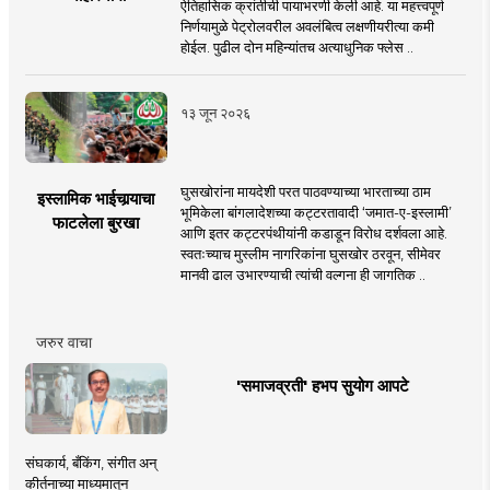
ऐतिहासिक क्रांतीची पायाभरणी केली आहे. या महत्त्वपूर्ण
निर्णयामुळे पेट्रोलवरील अवलंबित्व लक्षणीयरीत्या कमी
होईल. पुढील दोन महिन्यांतच अत्याधुनिक फ्लेस ..
१३ जून २०२६
घुसखोरांना मायदेशी परत पाठवण्याच्या भारताच्या ठाम
इस्लामिक भाईचार्‍याचा
भूमिकेला बांगलादेशच्या कट्टरतावादी ‘जमात-ए-इस्लामी’
फाटलेला बुरखा
आणि इतर कट्टरपंथीयांनी कडाडून विरोध दर्शवला आहे.
स्वतःच्याच मुस्लीम नागरिकांना घुसखोर ठरवून, सीमेवर
मानवी ढाल उभारण्याची त्यांची वल्गना ही जागतिक ..
जरुर वाचा
'समाजव्रती' हभप सुयोग आपटे
संघकार्य, बँकिंग, संगीत अन्
कीर्तनाच्या माध्यमातून