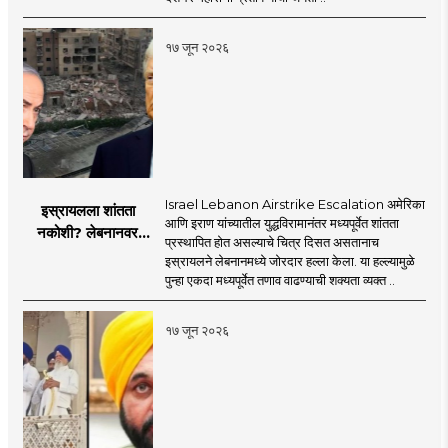
मोहनजी भागवत
१७ जून २०२६
Israel Lebanon Airstrike Escalation अमेरिका
इस्रायलला शांतता
आणि इराण यांच्यातील युद्धविरामानंतर मध्यपूर्वेत शांतता
नकोशी? लेबनानवर
प्रस्थापित होत असल्याचे चित्र दिसत असतानाच
इस्रायलचा जोरदार
इस्रायलने लेबनानमध्ये जोरदार हल्ला केला. या हल्ल्यामुळे
हल्ला; चार जणांचा मृत्यू,
पुन्हा एकदा मध्यपूर्वेत तणाव वाढण्याची शक्यता व्यक्त ..
इराण-अमेरिकेत आरोप-
प्रत्यारोप
१७ जून २०२६