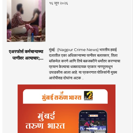
पणतू सात्यकी सावरकर
१६ जून २०२६
यांनी न्यायालयात सादर
केला दावा
मुंबई : (Nagpur Crime News) भारतीय हवाई
एअरफोर्स कर्मचाऱ्याच्या
दलातील एका अधिकाऱ्याच्या पत्नीवर बलात्कार, तिला
पत्नीवर अत्याचार;
ब्लॅकमेल करणे आणि तिचे बळजबरीने धर्मांतर करण्याचा
नागपुरातील प्रकरणाने
प्रयत्न केल्याचा धक्कादायक प्रकार नागपूरमधून
उडवली खळबळ!
उघडकीस आला आहे. या प्रकरणात पोलिसांनी मुख्य
आरोपीसह दोघांना अटक ..