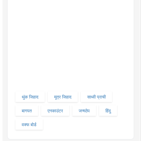
थुंक जिहाद
मूत्र जिहाद
साध्वी प्राची
बागपत
एनकाउंटर
जन्मठेप
हिंदु
वक्फ बोर्ड