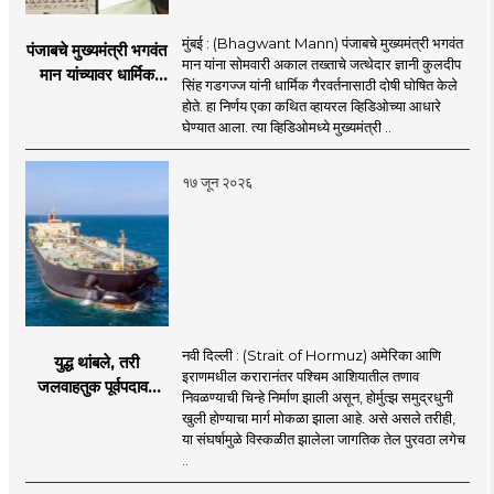
मुंबई : (Bhagwant Mann) पंजाबचे मुख्यमंत्री भगवंत
पंजाबचे मुख्यमंत्री भगवंत
मान यांना सोमवारी अकाल तख्ताचे जत्थेदार ज्ञानी कुलदीप
मान यांच्यावर धार्मिक
सिंह गडगज्ज यांनी धार्मिक गैरवर्तनासाठी दोषी घोषित केले
गैरवर्तनाचा ठपका!;अकाल
होते. हा निर्णय एका कथित व्हायरल व्हिडिओच्या आधारे
तख्ताच्या निर्णयाने मोठी
घेण्यात आला. त्या व्हिडिओमध्ये मुख्यमंत्री ..
खळबळ
१७ जून २०२६
नवी दिल्ली : (Strait of Hormuz) अमेरिका आणि
युद्ध थांबले, तरी
इराणमधील करारानंतर पश्चिम आशियातील तणाव
जलवाहतुक पूर्वपदावर
निवळण्याची चिन्हे निर्माण झाली असून, होर्मुत्झ समुद्रधुनी
येण्यास होणार विलंब;
खुली होण्याचा मार्ग मोकळा झाला आहे. असे असले तरीही,
अडकलेल्या जहाजांना
या संघर्षामुळे विस्कळीत झालेला जागतिक तेल पुरवठा लगेच
कराराच्या शाश्वततेची
..
चिंता.