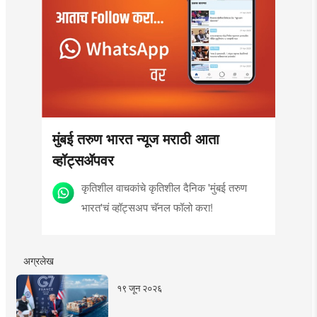
मुंबई तरुण भारत न्यूज मराठी आता
व्हॉट्सॲपवर
कृतिशील वाचकांचे कृतिशील दैनिक 'मुंबई तरुण
भारत'चं व्हॉट्सअप चॅनल फॉलो करा!
अग्रलेख
१९ जून २०२६