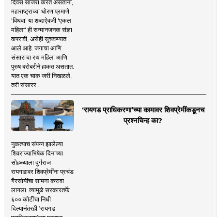
दिवस साजरा करत असताना,
महाराष्ट्राच्या धोरणाप्रमाणे
'विधवा' या शब्दाऐवजी 'एकल
महिला' ही सन्मानजनक संज्ञा
वापरावी, असेही सुचवण्यात
आले आहे. जगाचा आणि
संसाराचा रथ महिला आणि
पुरुष बरोबरीने हाकत असतात.
यात एक चाक जरी निखळले,
तरी संसारर..
‘रायगड प्राधिकरणा’च्या कामावर शिवप्रेमींकडूनच
प्रश्नचिन्ह का?
नुकत्याच संपन्न झालेल्या
शिवराज्याभिषेक दिनाच्या
सोहळ्याला दुर्गराज
रायगडावर शिवप्रेमींना प्रचंड
गैरसोयींचा सामना करावा
लागला. त्यामुळे सरकारतर्फे
६०० कोटींचा निधी
दिल्यानंतरही ‘रायगड