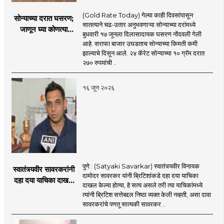
(Gold Rate Today) गेल्या काही दिवसांपासून
सोन्याच्या दरात घसरण;
सातत्याने चढ-उतार अनुभवणाऱ्या सोन्याच्या दरांमध्ये
जाणून घ्या कोणत्या
बुधवारी १७ जूनला दिलासादायक घसरण नोंदवली गेली
शहरात काय दर?
आहे. सराफा बाजार उघडताच सोन्याच्या किमती कमी
झाल्याचे दिसून आले. २४ कॅरेट सोन्याच्या १० ग्रॅम दरात
२७० रुपयांची ..
१६ जून २०२६
पुणे : (Satyaki Savarkar) स्वातंत्र्यवीर विनायक
स्वातंत्र्यवीर सावरकरांनी
दामोदर सावरकर यांनी ब्रिटिशांकडे दहा दया याचिका
दहा दया याचिका दाखल
दाखल केल्या होत्या, हे सत्य असले तरी त्या याचिकांमध्ये
केल्या, मात्र
त्यांनी ब्रिटिश सत्तेबद्दल निष्ठा व्यक्त केली नव्हती, असा दावा
ब्रिटिशांप्रति कधीही
सावरकरांचे पणतू सात्यकी सावरकर ..
निष्ठा व्यक्त केली नाही’!