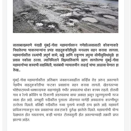
सालाबादप्रमाणे यंदाही मुंबई-गोवा महामार्गावरुन गणेशोत्सवासाठी कोकणाकडे
निघालेल्या चाकरमान्यांना प्रचंड वाहतूककोंडीमुळे मनस्ताप सहन करावा लागला.
महामार्गावरील रस्त्यांची अपूर्ण कामे, खड्डे आणि एकूणच अपुर्‍या सोयीसुविधांमुळे हा
प्रवास नकोसा ठरला. त्यानिमित्ताने विघ्नमालिकांचे ग्रहण लागलेल्या मुंबई-गोवा
महामार्गाच्या कामाची सद्यस्थिती, यासंबंधी न्यायालयीन लढाई यांचा आढावा घेणारा हा
लेख...
मुंबई-गोवा महामार्गावरील अलिबाग जंक्शनजवळील सर्व्हिस रोड अरुंद असल्याने
नेहमीच वाहतूककोंडीचा फटका प्रवाशांना सहन करावा लागतो. खेडनंतरच्या
भोष्टेघाटामध्ये धक्कादायक वळणांमुळे गंभीर अपघातांचा धोका कायम राहतो. डोलवी
गाव व रेल्वे क्रॉसिंग या ठिकाणी अंडरपासचा वापर अवघड असून उड्डाणपुलाची गरज
व्यक्त होत आहे. जगबुडी नदीवरील पुलाला जोडणारा मार्गही अपघातांना कारणीभूत
ठरलेला दिसतो. वसिष्ठी नदीवरील नव्या पुलाचे कामही ठप्प झाले आहे. महामार्ग
प्राधिकरणाकडून मात्र प्रवाशांच्या संकटांकडे दुर्लक्ष झालेले दिसते. महामार्गाची योग्य
देखभाल होत नसतानाच, काही भागांत टोलवसुली होत असल्याच्याही तक्रारी प्राप्त
झाल्या आहेत.