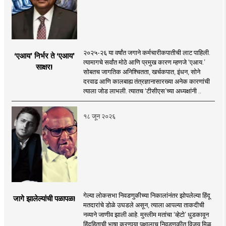
२०२५-२६ या वर्षांत जगाने कर्मचारीकपातीची लाट पाहिली.
‘एआय’ निर्भर ते ‘एआय’
त्यामागचे सर्वांत मोठे आणि प्रमुख कारण म्हणजे ‘एआय.’
साक्षर!
सोबतच जागतिक अनिश्चितता, खर्चकपात, इंधन, सोने
दरवाढ आणि कालबाह्य तंत्रज्ञानासारख्या अनेक कारणांची
त्याला जोड लाभली. त्यातच ‘टीसीएस’च्या अध्यक्षांनी ..
१८ जून २०२६
गेल्या लोकसभा निवडणुकीच्या निकालांनंतर झोपलेल्या हिंदू
जागे झालेल्यांची पळापळ!
मतदारांचे डोळे उघडले असून, त्याला आपल्या ताकदीची
नव्याने जाणीव झाली आहे. मुस्लीम मतांचा ‘व्हेटो’ धुडकावून
हिंदूहिताची भाषा करणार्‍या पक्षालाच निवडणुकीत विजय मिळू