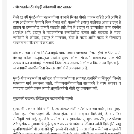
गणेशभक्तांसाठी यंदाही कोकणची वाट खडतर
गेली 12 वर्षे मुंबई-गोवा महामार्गाच्या कामाचे भिजत घोंगडे कायम राहिले आहे आणि ते
काम आटोक्यात येण्याचे चिन्ह दिसत नाही. पळस्पे ते इंदापूर पाठोपाठ आता इंदापूर ते
झाराप या टप्प्यातील कामही रखडले आहे. पेण ते इंदापूर या टप्प्यातील काम दयनीय
अवस्थेत आहे. इंदापूर ते महाडपर्यंतचा रस्तादेखील खराब आहे. वडखळ ते गडब,
नागोठणे ते कोलाड, इंदापूर ते माणगाव, टोळ ते महाड आणि महाड ते पोलादपूर
यांदरम्यान परिस्थिती बिकट आहे.
बांधकामाच्या अयोग्य नियोजनामुळे पावसाळ्यात पाण्याचा निचरा होणे कठीण जाते.
पेणसह अनेक आजूबाजूंच्या गावांना पुराचा धोका संभवतो. याबाबतच्या तक्रारींची
दखल घेऊन कार्यवाही करण्याचे निर्देश राज्य सरकारने कोकण विभागाला दिले आहेत.
या कामाची यावर्षीकरिता फेर-तपासणी घेणे आवश्यक आहे.
मुंबई-गोवा महामार्ग हा खरोखर कोकणवासीयांचा (रायगड, रत्नागिरी व सिंधुदुर्ग जिल्हे)
महत्त्वाचा मार्ग समजला जातो. कोकणवासीयांकरिता सरकारने हे काम लवकर व
चांगल्या दर्जाचे करून त्यांची असुरक्षिततेची भीती दूर करायला हवी.
मुख्यमंत्री एकनाथ शिंदेंकडून महामार्गाची पाहणी
मुख्यमंत्री एकनाथ शिंदे यांनी दि. 26 ऑगस्ट रोजी गणेशोत्सवाच्या पार्श्वभूमीवर मुंबई-
गोवा महामार्गाचा पाहणी दौरा केला होता. त्यांनी आश्वासन दिले की, दि. 3 सप्टेंबर
रोजीपूर्वी सर्व खड्डे बुजविले जातील. या महामार्गावर मृत्यूला कारणीभूत ठरलेल्या
ठेकेदारांवर मनुष्यवधाचे गुन्हे दाखल करण्याचे आदेश या दौर्‍यात त्यांनी दिले होते. खड्डे
बुजविण्यासंबंधीची आश्वासने पुरी झाली की नाही, हे जनआक्रोश समितीच्या सदस्यांनी