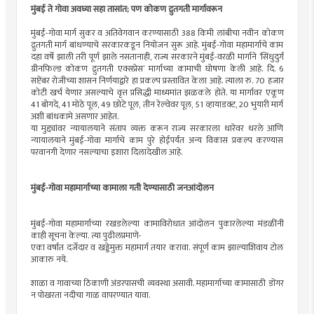
मुंबई ते गोवा अवघ्या सहा तासांत; पण कोकण द्रुतगती मार्गावरून
मुंबई-गोवा मार्ग सुकर व अतिवेगवान करण्यासाठी 388 किमी लांबीचा नवीन कोकण
द्रुतगती मार्ग बांधण्याचे सरकारकडून नियोजन सुरू आहे. मुंबई-गोवा महामार्गाचे काम
दहा वर्षे झाली तरी पूर्ण झाले नसतानाही, राज्य सरकारने मुंबई-वरळी मार्गाने ‘सिंधुदुर्ग
ग्रीनफिल्ड कोकण द्रुतगती एक्सप्रेस’ मार्गाच्या कामाची घोषणा केली आहे. दि. 6
सप्टेंबर रोजीच्या शासन निर्णयाद्वारे हा प्रकल्प प्रस्तावित केला आहे. त्याला रु. 70 हजार
कोटी खर्च येणार असल्याचे वृत्त प्रसिद्धी माध्यमांत झळकले होते. या मार्गावर एकूण
41 बोगदे, 41 मोठे पूल, 49 छोटे पूल, तीन रेल्वेवर पूल, 51 व्हायाडक्ट, 20 भुयारी मार्ग
अशी बांधकामे असणार आहेत.
या मुद्द्यांवर न्यायालयाने संताप व्यक्त करून राज्य सरकारला धारेवर धरले आणि
न्यायालयाने मुंबई-गोवा मार्गाचे काम पुरे होईपर्यंत अन्य विकास प्रकल्प करण्यास
परवानगी देणार नसल्याचा इशारा दिलादेखील आहे.
मुंबई-गोवा महामार्गाच्या कामाला गती देण्यासाठी जनआंदोलन
मुंबई-गोवा महामार्गाच्या रखडलेल्या कामाविरोधात आंदोलन पुकारलेल्या मंडळींनी
काही सूचना केल्या. त्या पुढीलप्रमाणे-
एका वर्षात दर्जेदार व खड्डेमुक्त महामार्ग तयार करावा. संपूर्ण काम झाल्याशिवाय टोल
आकारु नये.
शाळा व गावाच्या ठिकाणी अंडरपासची व्यवस्था असावी. महामार्गाच्या कामासाठी डोंगर
न पोखरता नदीचा गाळ वापरण्यात यावा.