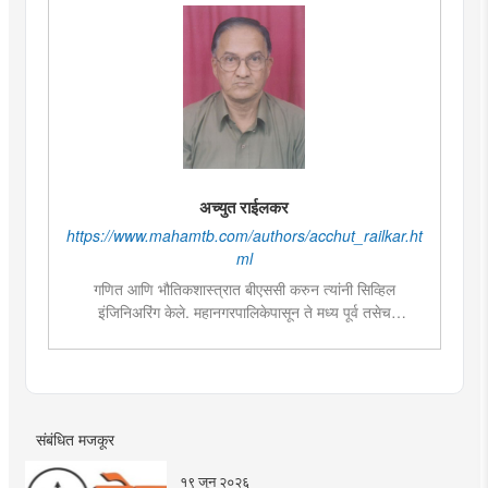
अच्युत राईलकर
https://www.mahamtb.com/authors/acchut_railkar.ht
ml
गणित आणि भौतिकशास्त्रात बीएससी करुन त्यांनी सिव्हिल
इंजिनिअरिंग केले. महानगरपालिकेपासून ते मध्य पूर्व तसेच
थायलंडमध्ये बांधकामअभियंता म्हणून कार्याचा व्यापक अनुभव.
पायाभूत सोयीसुविधा, शहरीकरण, संशोधनपर विषयात अभ्यासपूर्ण
लेखनाचा प्रदीर्घ अनुभव.
संबंधित मजकूर
१९ जून २०२६