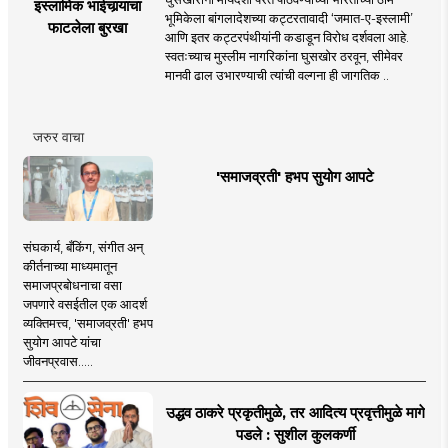
इस्लामिक भाईचार्‍याचा
भूमिकेला बांगलादेशच्या कट्टरतावादी ‘जमात-ए-इस्लामी’
फाटलेला बुरखा
आणि इतर कट्टरपंथीयांनी कडाडून विरोध दर्शवला आहे.
स्वतःच्याच मुस्लीम नागरिकांना घुसखोर ठरवून, सीमेवर
मानवी ढाल उभारण्याची त्यांची वल्गना ही जागतिक ..
जरुर वाचा
'समाजव्रती' हभप सुयोग आपटे
संघकार्य, बँकिंग, संगीत अन्
कीर्तनाच्या माध्यमातून
समाजप्रबोधनाचा वसा
जपणारे वसईतील एक आदर्श
व्यक्तिमत्त्व, 'समाजव्रती' हभप
सुयोग आपटे यांचा
जीवनप्रवास.....
उद्धव ठाकरे प्रकृतीमुळे, तर आदित्य प्रवृत्तीमुळे मागे
पडले : सुशील कुलकर्णी