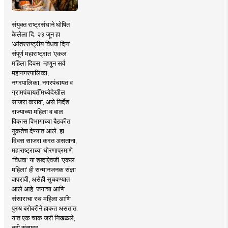
संयुक्त राष्ट्रसंघाने घोषित
केलेला दि. २३ जून हा
'आंतरराष्ट्रीय विधवा दिन'
संपूर्ण महाराष्ट्रात 'एकल
महिला दिवस' म्हणून सर्व
महानगरपालिका,
नगरपालिका, नगरपंचायत व
ग्रामपंचायतींमध्येदेखील
साजरा करावा, असे निर्देश
राज्याच्या महिला व बाल
विकास विभागाच्या बैठकीत
नुकतेच देण्यात आले. हा
दिवस साजरा करत असताना,
महाराष्ट्राच्या धोरणाप्रमाणे
'विधवा' या शब्दाऐवजी 'एकल
महिला' ही सन्मानजनक संज्ञा
वापरावी, असेही सुचवण्यात
आले आहे. जगाचा आणि
संसाराचा रथ महिला आणि
पुरुष बरोबरीने हाकत असतात.
यात एक चाक जरी निखळले,
तरी संसारर..