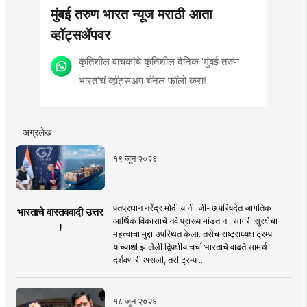
मुंबई तरुण भारत न्यूज मराठी आता
व्हॉट्सॲपवर
कृतिशील वाचकांचे कृतिशील दैनिक 'मुंबई तरुण
भारत'चं व्हॉट्सअप चॅनल फॉलो करा!
अग्रलेख
१९ जून २०२६
पंतप्रधान नरेंद्र मोदी यांनी 'जी- ७ परिषदेत जागतिक
भारताचे वास्तववादी उत्तर
आर्थिक विकासाचे नवे प्रारूप मांडताना, सागरी सुरक्षेचा
!
महत्त्वाचा मुद्दा उपस्थित केला. तसेच राष्ट्राध्यक्ष ट्रम्प
यांच्याशी झालेली द्विपक्षीय चर्चा भारताचे वाढते सामर्थ
दर्शवणारी असली, तरी ट्रम्प ..
१८ जून २०२६