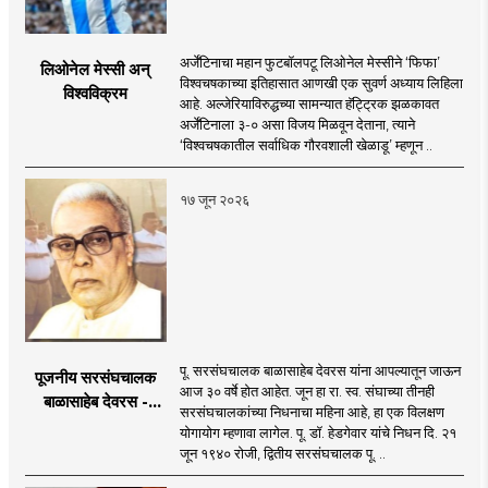
अर्जेंटिनाचा महान फुटबॉलपटू लिओनेल मेस्सीने ‘फिफा’
लिओनेल मेस्सी अन्
विश्वचषकाच्या इतिहासात आणखी एक सुवर्ण अध्याय लिहिला
विश्वविक्रम
आहे. अल्जेरियाविरुद्धच्या सामन्यात हॅट्ट्रिक झळकावत
अर्जेंटिनाला ३-० असा विजय मिळवून देताना, त्याने
‘विश्वचषकातील सर्वाधिक गौरवशाली खेळाडू’ म्हणून ..
१७ जून २०२६
पू. सरसंघचालक बाळासाहेब देवरस यांना आपल्यातून जाऊन
पूजनीय सरसंघचालक
आज ३० वर्षे होत आहेत. जून हा रा. स्व. संघाच्या तीनही
बाळासाहेब देवरस -
सरसंघचालकांच्या निधनाचा महिना आहे, हा एक विलक्षण
द्रष्टा संघटक
योगायोग म्हणावा लागेल. पू. डॉ. हेडगेवार यांचे निधन दि. २१
जून १९४० रोजी, द्वितीय सरसंघचालक पू. ..