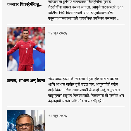
सोहळ्याला दुर्गराज रायगडावर शिवप्रेमींना प्रचंड
कामावर शिवप्रेमींकडूनच
गैरसोयींचा सामना करावा लागला. त्यामुळे सरकारतर्फे ६००
प्रश्नचिन्ह का?
कोटींचा निधी दिल्यानंतरही ‘रायगड प्राधिकरणा’च्या
एकूणच कामकाजावरही प्रश्नचिन्ह उपस्थित करण्यात ..
१९ जून २०२६
संध्याकाळ झाली की सावल्या मोठ्या होत जातात. वास्तव
वास्तव, आभास अन् वेदना
आणि आभास यातील दूरी वाढत जाते. आयुष्याचेही तसेच
आहे. दिवसागणिक आपल्यापाशी जे काही आहे, ते मुठीतील
वाळूप्रमाणे हळूवार निसटत जाते. निसटणारा तो प्रत्येक क्षण
वेदनादायी असतो आणि तो क्षण जर 'दि ग्रेट' ..
१८ जून २०२६