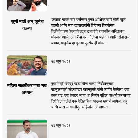
‘उबाठा’ गटात चार वर्षांनंतर पुन्हा अपेक्षेप्रमााणे मोठी फूट
जुनी माती अन् जुनेच
पडली आणि सहा खासदारांनी शिंदेंच्या शिवसेनेत
वळण!
विलीनीकरण केल्याने उद्धव ठाकरेंचे राजकीय अस्तित्वच
धोक्यात आले. ठाकरेंचा पराकोटीचा अहंकार आणि संवादाचा
अभाव, यामुळेच हा दुसर्‍या फुटीचाही अंक ..
१७ जून २०२६
मुख्यमंत्री देवेंद्र फडणवीस यांच्या निर्देशानुसार,
महिला सक्षमीकरणाचा नवा
महसूलमंत्री चंद्रशेखर बावनकुळे यांनी जाहीर केलेला ‘एक
अध्याय
बचत गट, एक हेक्टर जागा’ हा निर्णय महिला सक्षमीकरणाच्या
दिशेने टाकलेले एक ऐतिहासिक पाऊल म्हणावे लागेल. बांबू
आणि चारा लागवडीतून महिलांसाठी शाश्वत ..
१६ जून २०२६