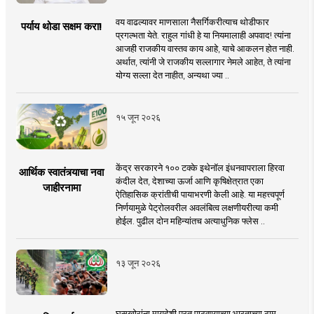
वय वाढल्यावर माणसाला नैसर्गिकरीत्याच थोडीफार
पर्याय थोडा सक्षम करा!
प्रगल्भता येते. राहुल गांधी हे या नियमालाही अपवाद! त्यांना
आजही राजकीय वास्तव काय आहे, याचे आकलन होत नाही.
अर्थात, त्यांनी जे राजकीय सल्लागार नेमले आहेत, ते त्यांना
योग्य सल्ला देत नाहीत, अन्यथा ज्या ..
१५ जून २०२६
केंद्र सरकारने १०० टक्के इथेनॉल इंधनवापराला हिरवा
आर्थिक स्वातंत्र्याचा नवा
कंदील देत, देशाच्या ऊर्जा आणि कृषिक्षेत्रात एका
जाहीरनामा
ऐतिहासिक क्रांतीची पायाभरणी केली आहे. या महत्त्वपूर्ण
निर्णयामुळे पेट्रोलवरील अवलंबित्व लक्षणीयरीत्या कमी
होईल. पुढील दोन महिन्यांतच अत्याधुनिक फ्लेस ..
१३ जून २०२६
घुसखोरांना मायदेशी परत पाठवण्याच्या भारताच्या ठाम