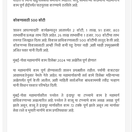
पाहिले व त्यांना खड्ड्यांसंबंधी समाधान मिळाले. परंतु, समितीच्या सदस्यांनी महामार्गाचे
काम पूर्ण होईपर्यंत पाठपुरावा करण्याचे ठरविले आहे.
कोकणासाठी 500 कोटी
‘शासन आपल्यादारी’ कार्यक्रमातून आतापर्यंत 2 कोटी, 1 लाख, 91 हजार, 803
लाभार्थींना प्रत्यक्ष लाभ दिले आहेत. 26 लाख लाभार्थींना 1 हजार, 700 कोटींचा लाभ
रायगड जिल्ह्यात दिला आहे. विकास प्राधिकरणासाठी 500 कोटींची तरतूद केली आहे.
कोकणच्या विकासासाठी आम्ही निधी कमी पडू देणार नाही ,अशी ग्वाही उपमुख्यमंत्री
अजित पवार यांनी दिली आहे.
मुंबई-गोवा महामार्गाचे काम डिसेंबर 2024 च्या अखेरीस पूर्ण होणार!
या महामार्गाचे काम पूर्ण होण्यासाठी शासन प्रयत्नशील राहील. पर्यायी कंत्राटदार
आवश्यकतेनुसार नेमले गेले आहेत. या महामार्गावरची सर्व कामे डिसेंबर महिन्याच्या
अखेरपर्यंत पूर्ण केली जातील, अशी माहिती सार्वजनिक बांधकाममंत्री रवींद्र चव्हाण
यांनी विधान पत्रकार परिषदेत दिली.
मुंबई-गोवा महामार्गावरील पनवेल ते इंदापूर या टप्प्याचे काम हे महामार्ग
प्राधिकरणाच्या अखत्यारित आहे. पनवेल ते कासू या टप्प्याचे काम जवळ जवळ पूर्ण
झाले असून, कासू ते इंदापूर मार्गावरील काम 72 टक्के पूर्ण झाले असून त्या मार्गावर
सेवा रस्ते व भुयारी मार्गाचे काम प्रगतिपथावर आहे.