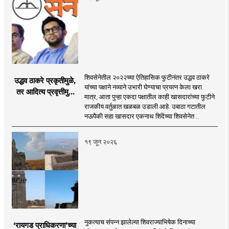
शिवसेनेतील २०२२च्या ऐतिहासिक फुटीनंतर उद्धव ठाकरे
उद्धव ठाकरे प्रकृतीमुळे,
यांच्या पक्षाने नव्याने उभारी घेण्याचा प्रयत्न केला खरा.
तर आदित्य प्रवृत्तीमुळे
मात्र, आता पुन्हा एकदा पक्षातील काही खासदारांच्या फुटीने
मागे पडले : सुशील
राजकीय वर्तुळात खळबळ उडाली आहे. उबाठा गटातील
कुलकर्णी
नऊपैकी सहा खासदार एकनाथ शिंदेंच्या शिवसेनेत ..
१९ जून २०२६
नुकत्याच संपन्न झालेल्या शिवराज्याभिषेक दिनाच्या
‘रायगड प्राधिकरणा’च्या