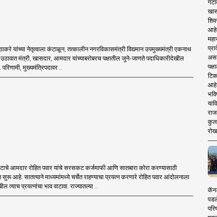
गटा
खास
शिव
आहे
महार
प्रा
द्धव ठाकरे यांच्या नेतृत्वाला कंटाळून, तत्कालीन नगरविकासमंत्री विद्यमान उपमुख्यमंत्री एकनाथ
असले
ल्या उठावात मंत्री, खासदार, आमदार यांच्याबरोबरच पक्षातील जुने-जाणते पदाधिकारीदेखील
पक्
 परिणामी, मुख्यमंत्रिपदावर ..
टिक
आहे
भवि
याव
राज
कुलक
रोख
प. गटाचे आमदार रोहित पवार यांचे सरसकट कर्जमाफी आणि सातबारा कोरा करण्यासाठी
सुरू आहे. सातत्याने माध्यमांमध्ये चर्चेत राहण्याचा प्रयत्न करणारे रोहित पवार आंदोलनाला
ल त्याच प्रयत्नांचा भाव वाटावा. राज्यातल्या ..
कॅनड
पडल
परिष