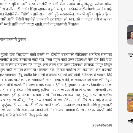
्या का? सुप्रिया जशी शरद पवारांची लाडकी लेक तशाच या मुलीसुद्धा त्यांच्यात्यांच्या
ीला कठोरातली कठोर शिक्षा व्हायलाच हवी. मात्र, या घटनेवरून लोकांमध्ये असंतोष आहे.
नेहमीचे तेच विरोधी पक्षाचे राजकारणी पुढे सरसावलेत. त्यामध्ये सुप्रिया सुळे आहेतच.
ारी आणि विरोधी पक्षानेही एकमताने ठरवायला हवे. मात्र, तसे न वाटता, तसे न म्हणता
धी मरतो आणि कधी त्याला खातो, याची वाट पाहणारी गिधाडंच!
ूर राजकारणाचे दुकान
जु
 युवती ‘लव्ह जिहाद’चा बळी ठरली. या दोन्हीही घटनांमध्ये पीडितांवर अनन्वित अत्याचार
ांनीही ब्र शब्द उच्चारला नाही. मात्र, परवा राहुल गांधी उत्तर प्रदेशमध्ये गेले होते. तिथे एका
ीला साजेसे वातावरण होते म्हणून. जसे त्यांना आता उत्तर प्रदेशमध्ये खासदार म्हणून टिकून
राहुल गांधी त्या मृत तरुणाला भेटायला गेले, म्हणजे नक्कीच त्या तरुणाचा खून करणारी
्मात फूट पाडायला हिंदू जातीत विभागणी करायला चांगली संधी होती, हे हेरूनच हे महाशय तिथे
संवाद साधला. तेव्हा एका पत्रकाराने त्यांना विचारले की, कोलकात्यामध्ये डॉक्टरची निर्घृण
ुल गांधींनी म्हटले, ”मी जाणतो आहे, मला माहिती आहे, तुम्हाला या उत्तर प्रदेशातील घटनेला
न्यायी वृत्तीच्या आणि दयाळू वृत्तीच्या माणसाला त्यातही देशाचे पंतप्रधान होण्याची स्वप्न
ा हवी. ही घटना उत्तर प्रदेशातली. तिथे भाजपचे राज्य आहे, म्हणून घडणार्‍या गोष्टींवर
ार झाला तरी मूग गिळून गप्प बसायचे. कारण, तिथे ममता बॅनर्जींचे राज्य आहे. हे सगळे
, कुटुंबासाठी, समाजासाठी की देशासाठी? अर्थात, आजकाल स्वतःसाठी आणि कुटुंबासाठी
जकारण देश आणि समाजाला जोडते की तोडते याचा मागोवा घेतला तर? तर वाटते त्यांचे
ान आहे आणि हे वेळोवेळी सिद्ध झाले आहे.
मह
9594969638