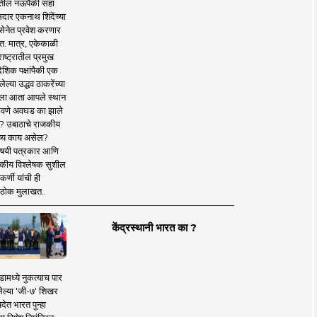
तील नऊपैकी सहा
दार एकनाथ शिंदेंच्या
सेनेत प्रवेश करणार
त. मात्र, एकेकाळी
ाष्ट्रातील प्रमुख
देशिक पक्षांपैकी एक
ल्या उद्धव ठाकरेंच्या
षाला आता आपले स्थान
वणे अवघड का झाले
? उबाठाचे राजकीय
ष्य काय असेल?
िषयी पत्रकार आणि
कीय विश्लेषक सुशील
र्णी यांची ही
ठोक मुलाखत..
केंद्रस्थानी भारत का ?
ामध्ये नुकत्याच पार
ेल्या 'जी-७' शिखर
देत भारत पुन्हा