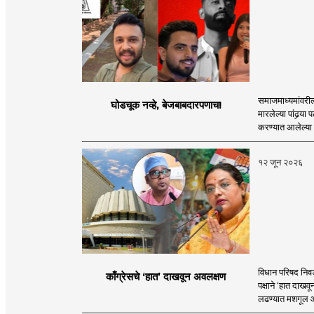
समाजमाध्यमांवरील 
घोडचूक नव्हे, बेजबाबदारपणाच!
मारलेल्या पांढर्‍य
करण्यात आलेल्या या प
१२ जून २०२६
विधान परिषद निवड
काँग्रेसचे ‘हात’ दाखवून अवलक्षण
पक्षाने ‘हात दाखव
लढण्यात मशगूल आहे