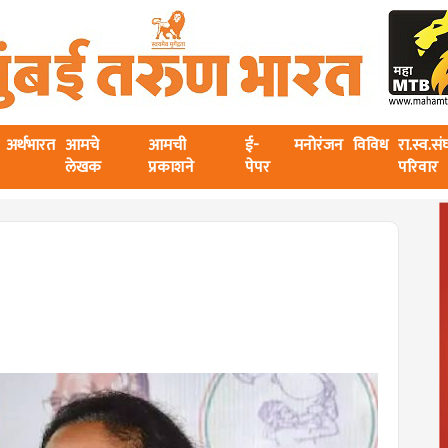
अर्थभारत
आमचे
आमची
ई-
मनोरंजन
विविध
रा.स्व.स
लेखक
प्रकाशने
पेपर
परिवार