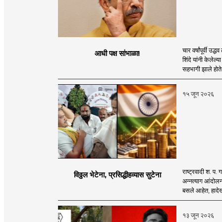
चार वर्षांपूर्वी उ
आधी पक्ष सांभाळा!
शिंदे यांनी केले
सहभागी झाले होते.
१५ जून २०२६
राष्ट्रवादी श. 
विठ्ठल भेटेना, प्रसिद्धीहव्यास सुटेना
अन्नत्याग आंदोलन 
बसले आहेत, हादेखी
१३ जून २०२६