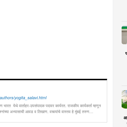
प
uthors/yogita_salavi.html
ुण भारत येथे वार्ताहर-उपसंपादक पदावर कार्यरत. राजकीय कार्यकर्ता म्हणून
्‍नांच्या अभ्यासाची आवड व लिखाण. वस्त्यांचे वास्तव हे मुंबई तरुण
िका.
आर