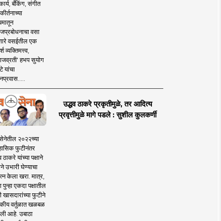
ार्य, बँकिंग, संगीत
कीर्तनाच्या
यमातून
जप्रबोधनाचा वसा
ारे वसईतील एक
श व्यक्तिमत्त्व,
ाजव्रती' हभप सुयोग
े यांचा
प्रवास.....
उद्धव ठाकरे प्रकृतीमुळे, तर आदित्य
प्रवृत्तीमुळे मागे पडले : सुशील कुलकर्णी
सेनेतील २०२२च्या
हासिक फुटीनंतर
व ठाकरे यांच्या पक्षाने
ाने उभारी घेण्याचा
त्न केला खरा. मात्र,
पुन्हा एकदा पक्षातील
 खासदारांच्या फुटीने
कीय वर्तुळात खळबळ
ली आहे. उबाठा