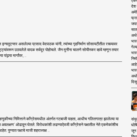
एकदा
देश
अमेर
फ्रा
जपा
सात
अर्थ
भार
इन्फ्लुएन्सर असलेल्या प्रसाद वेदपाठक यांनी, त्यांच्या गृहनिर्माण सोसायटीतील रस्त्यावर
गेल्
ा पट्ट्यांवरून उठवलेले वादळ सर्वदूर पोहोचले. जैन मुनींना चालणे सोयीस्कर व्हावे म्हणून तयार
भार
ांढर्‍या मार्गांवर, ..
निमं
आहे.
भारत
अधो
दिसू
णुकीच्या निमित्ताने काँग्रेसमधील अंतर्गत गटबाजी पाहता, आधीच गलितगात्र झालेल्या या
संयु
ून अवलक्षण’ ओढावून घेतले. विरोधकांशी लढण्याऐवजी काँग्रेसने पक्षातील नेते एकमेकांशीच
घोष
त. पुण्यात पक्षाचे माजी शहराध्यक्ष ..
जून 
विधव