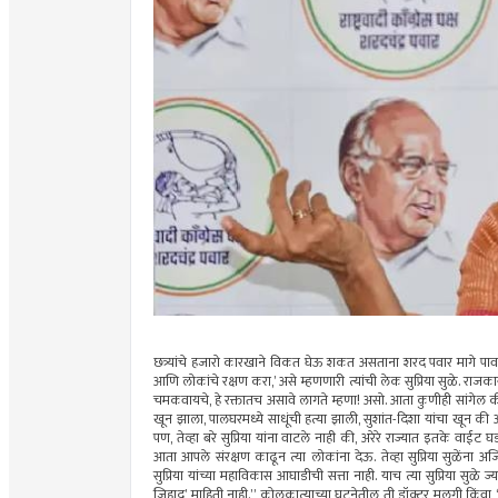
छत्र्यांचे हजारो कारखाने विकत घेऊ शकत असताना शरद पवार मागे पाव
आणि लोकांचे रक्षण करा,’ असे म्हणणारी त्यांची लेक सुप्रिया सुळे. रा
चमकवायचे, हे रक्तातच असावे लागते म्हणा! असो. आता कुणीही सांगेल की, 
खून झाला, पालघरमध्ये साधूंची हत्या झाली, सुशांत-दिशा यांचा खून की आत
पण, तेव्हा बरे सुप्रिया यांना वाटले नाही की, अरेरे राज्यात इतके वाईट
आता आपले संरक्षण काढून त्या लोकांना देऊ. तेव्हा सुप्रिया सुळेंना
सुप्रिया यांच्या महाविकास आघाडीची सत्ता नाही. याच त्या सुप्रिया सुळे ज
जिहाद’ माहिती नाही.” कोलकात्याच्या घटनेतील ती डॉक्टर मुलगी किंवा ‘लव