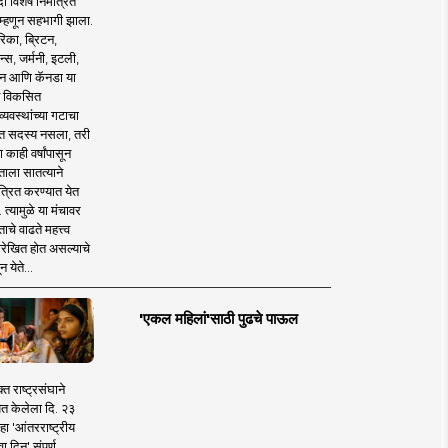
 विशेष निमंत्रित
 म्हणून सहभागी झाला.
िका, ब्रिटन,
न्स, जर्मनी, इटली,
न आणि कॅनडा या
 विकसित
व्यवस्थांच्या गटाचा
त सदस्य नसला, तरी
या काही वर्षांपासून
ताला सातत्याने
त्रित करण्यात येत
 त्यामुळे या मंचावर
ाचे वाढते महत्त्व
रेखित होत असल्याचे
न येते...
'एकल महिलां'साठी पुढचे पाऊल
क्त राष्ट्रसंघाने
ित केलेला दि. २३
हा 'आंतरराष्ट्रीय
ा दिन' संपूर्ण