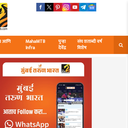
ंघ आणि
MahaMTB
पुन्हा
संघ शताब्दी वर्ष
Infra
देवेंद्र
विशेष