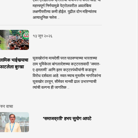
महत्त्वपूर्ण निर्णयामुळे पेट्रोलवरील अवलंबित्व
लक्षणीयरीत्या कमी होईल. पुढील दोन महिन्यांतच
अत्याधुनिक फ्लेस ..
१३ जून २०२६
घुसखोरांना मायदेशी परत पाठवण्याच्या भारताच्या
लामिक भाईचार्‍याचा
ठाम भूमिकेला बांगलादेशच्या कट्टरतावादी ‘जमात-
फाटलेला बुरखा
ए-इस्लामी’ आणि इतर कट्टरपंथीयांनी कडाडून
विरोध दर्शवला आहे. स्वतःच्याच मुस्लीम नागरिकांना
घुसखोर ठरवून, सीमेवर मानवी ढाल उभारण्याची
त्यांची वल्गना ही जागतिक ..
रुर वाचा
'समाजव्रती' हभप सुयोग आपटे