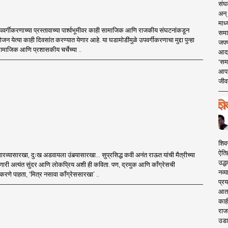
संघक
अन् 
माध्
वर्गीकरणाच्या प्रस्तावाच्या पार्श्वभूमीवर काही सामाजिक आणि राजकीय संघटनांकडून
समा
योजन येत्या काही दिवसांत करण्यात येणार आहे. या घडामोडींमुळे उपवर्गीकरणाचा मुद्दा पुन्हा
जपण
सामाजिक आणि प्रशासकीय चर्चेच्या ..
आदर्
'सम
आपट
जीवन
शिव
ऐति
 गारव्यासारखा, दुःख अडवायला उंबर्‍यासारखा... सुप्रसिद्ध कवी अनंत राऊत यांची मैत्रीच्या
उद्ध
रणारी अत्यंत सुंदर आणि लोकप्रिय अशी ही कविता. पण, द्रमुक आणि काँग्रेसची
नव्य
णे पाहता, ‘मित्र नसावा काँग्रेससारखा’ ..
प्रय
आता 
काही
राज
उडा