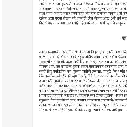
नाहीत. का? त्या कू्ररपणे मारल्या गेलेल्या निष्पाप मुली माणूस नव्हत
आईबाबांच्या लाडक्या लेकीच होत्या. असो. बदलापूरच्या घटनेतल्या आरोप
चला, याचा फायदा घेऊन सरकारच्या विरोधात लोकांना चिथावू, असे म्हणत 
खरेतर, अशा घटना होऊच नये, यासाठी ठोस योजना आखू, असे सर्व सत्ताध
विरोधी पक्ष राजकारण करत आहेत. हे असले राजकारणी म्हणजे माणूस क
क्र
कोलकात्यामध्ये महिला निवासी डॉक्टरची निर्घृण हत्या झाली, उरणमध्ये
झाले. मात्र, या दोन्ही घटनांमध्ये राहुल गांधीच काय, त्यांची बहीण प्रियंका य
युवकाची हत्या झाली. राहुल गांधी तिथे का गेले, तर त्यांच्या राजकीय खेळ
राहायचे आहे. मृत पावलेला दुर्दैवी तरुण मागासवर्गीय समाजाचा होता. 
व्यक्ती हिंदू धर्मातलीच! पण, दुसर्‍या जातीची असणार. त्यामुळे हिंदू धर
गेले असतील, असे लोकांचे म्हणणे आहे. तिथे गेल्यावर पत्रकारांशी त्यांनी 
हत्या झाली, तुम्ही काय म्हणाल? यावर ‘मोहब्बत की दुकान’ मांडणार्‍या राह
दुर्लक्ष करून या घटनेवरून तुम्हाला लोकांचे लक्ष भरकटवायचे आहे.” खरेतर, 
पाहणार्‍या माणसाला देशातील सगळ्याच घटनांत समान न्याय आणि दया वाटायल
आगपाखड करायची. त्याउलट प. बंगालमधल्या डॉक्टर मुलीवर भयंकर अत्याच
राहुल गांधींचा दुटप्पीपणा उघड करतात. राजकारण कशासाठी? स्वतःसाठी
राजकारण करणारे खूप लोक आहेत. या परिक्षेपात राहुल गांधींचे रा
‘मोहब्बतचे दुकान’ हे ‘मोहब्बत’चे नव्हे, तर क्रूर स्वार्थी राजकारणाचे दुक