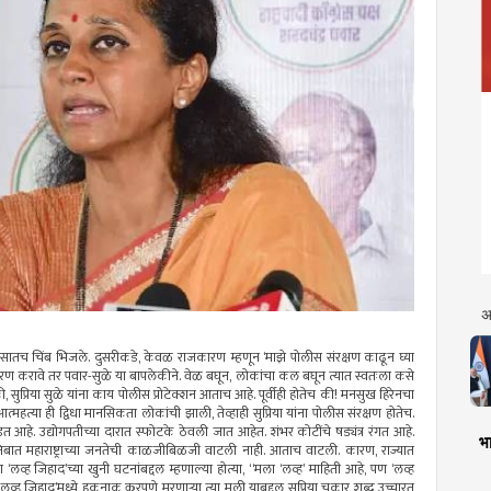
अ
सातच चिंब भिजले. दुसरीकडे, केवळ राजकारण म्हणून ‘माझे पोलीस संरक्षण काढून घ्या
जकारण करावे तर पवार-सुळे या बापलेकीने. वेळ बघून, लोकांचा कल बघून त्यात स्वतःला कसे
सुप्रिया सुळे यांना काय पोलीस प्रोटेक्शन आताच आहे. पूर्वीही होतेच की! मनसुख हिरेनचा
्महत्या ही द्विधा मानसिकता लोकांची झाली, तेव्हाही सुप्रिया यांना पोलीस संरक्षण होतेच.
 घडत आहे. उद्योगपतीच्या दारात स्फोटके ठेवली जात आहेत. शंभर कोटींचे षड्यंत्र रंगत आहे.
भा
 अजिबात महाराष्ट्राच्या जनतेची काळजीबिळजी वाटली नाही. आताच वाटली. कारण, राज्यात
्या ‘लव्ह जिहाद’च्या खुनी घटनांबद्दल म्हणाल्या होत्या, “मला ‘लव्ह’ माहिती आहे, पण ‘लव्ह
्ह जिहाद’मध्ये हकनाक क्रूरपणे मरणार्‍या त्या मुली याबद्दल सुप्रिया चकार शब्द उच्चारत