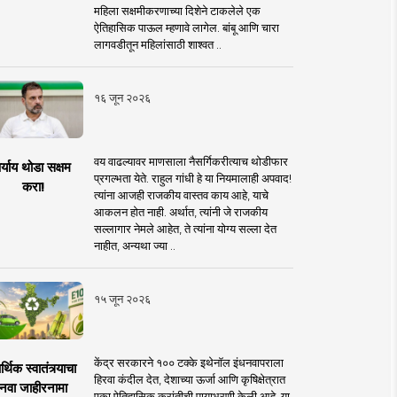
महिला सक्षमीकरणाच्या दिशेने टाकलेले एक
ऐतिहासिक पाऊल म्हणावे लागेल. बांबू आणि चारा
लागवडीतून महिलांसाठी शाश्वत ..
१६ जून २०२६
वय वाढल्यावर माणसाला नैसर्गिकरीत्याच थोडीफार
र्याय थोडा सक्षम
प्रगल्भता येते. राहुल गांधी हे या नियमालाही अपवाद!
करा!
त्यांना आजही राजकीय वास्तव काय आहे, याचे
आकलन होत नाही. अर्थात, त्यांनी जे राजकीय
सल्लागार नेमले आहेत, ते त्यांना योग्य सल्ला देत
नाहीत, अन्यथा ज्या ..
१५ जून २०२६
केंद्र सरकारने १०० टक्के इथेनॉल इंधनवापराला
्थिक स्वातंत्र्याचा
हिरवा कंदील देत, देशाच्या ऊर्जा आणि कृषिक्षेत्रात
नवा जाहीरनामा
एका ऐतिहासिक क्रांतीची पायाभरणी केली आहे. या