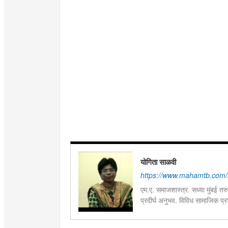
योगिता साळवी
https://www.mahamtb.com/a
एम.ए. समाजशास्त्र. सध्या मुंबई तर
प्रदीर्घ अनुभव. विविध सामाजिक प्रश
भारतमधील लोकप्रिय सदराच्या लेख