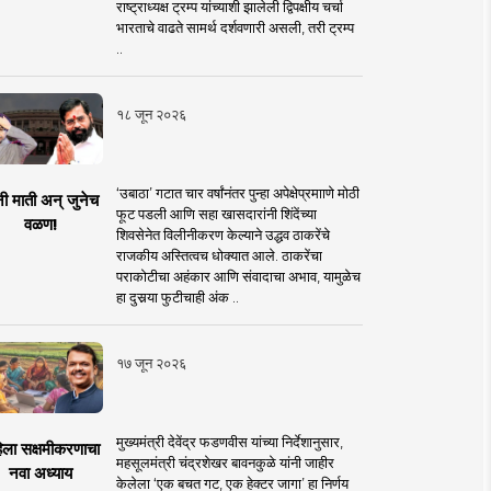
राष्ट्राध्यक्ष ट्रम्प यांच्याशी झालेली द्विपक्षीय चर्चा
भारताचे वाढते सामर्थ दर्शवणारी असली, तरी ट्रम्प
..
१८ जून २०२६
‘उबाठा’ गटात चार वर्षांनंतर पुन्हा अपेक्षेप्रमााणे मोठी
नी माती अन् जुनेच
फूट पडली आणि सहा खासदारांनी शिंदेंच्या
वळण!
शिवसेनेत विलीनीकरण केल्याने उद्धव ठाकरेंचे
राजकीय अस्तित्वच धोक्यात आले. ठाकरेंचा
पराकोटीचा अहंकार आणि संवादाचा अभाव, यामुळेच
हा दुसर्‍या फुटीचाही अंक ..
१७ जून २०२६
मुख्यमंत्री देवेंद्र फडणवीस यांच्या निर्देशानुसार,
िला सक्षमीकरणाचा
महसूलमंत्री चंद्रशेखर बावनकुळे यांनी जाहीर
नवा अध्याय
केलेला ‘एक बचत गट, एक हेक्टर जागा’ हा निर्णय