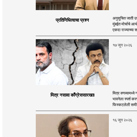
अनुसूचित जाती उप
प्रतिनिधित्वाचा प्रश्न
मुंबईत मोर्चाचे आ
एकदा राज्याच्या 
१७ जून २०२६
मित्र वणव्यामध्ये
मित्र नसावा काँग्रेससारखा!
भावनेला स्पर्श क
फिस्कटलेली समीकर
१६ जून २०२६