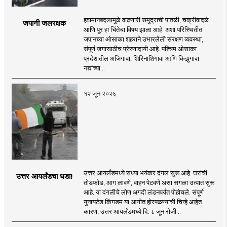
हवामानबदलामुळे वाढणारी समुद्राची पातळी, चक्रीवादळे
जपानी जलरक्षक
आणि पूर हा चिंतेचा विषय झाला आहे. अशा परिस्थितीत
जपानच्या ओसाका शहराने उभारलेली संरक्षण व्यवस्था,
संपूर्ण जगासाठीच प्रेरणादायी आहे. पश्चिम ओसाका
प्रदेशातील अजिगावा, शिरिनाशिगावा आणि किझुगावा
नद्यांच्या ..
१२ जून २०२६
उत्तर आयर्लंडमध्ये सध्या भयंकर दंगल सुरू आहे. घरांची
उत्तर आयर्लंडचा धडा!
तोडफोड, आग लावणे, वाहन पेटवणे असा सगळा उत्पात सुरू
आहे. या दंगलीचे लोण अगदी लंडनपर्यंत पोहोचले. संपूर्ण
युनायटेड किंगडम या आगीत होरपळण्याची चिन्हे आहेत.
कारण, उत्तर आयर्लंडमध्ये दि. ८ जून रोजी ..