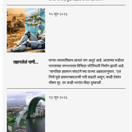
१५ जून २०२६
पाण्या-पावसाशिवाय आपलं जग अधुरं आहे. आताच्या घडीला
तहानलेलं पाणी...
भारतासह जगभरातच विचित्र परिस्थिती निर्माण झाली आहे.
‘जागतिक हवामान संघटने’च्या ताज्या अहवालानुसार, ‘एल
निनो’मुळे हवामानबदलाची गती वाढली असून, काही देशांत
भीषण पूर, तर काही भागांत तीव्र दुष्काळी ..
१३ जून २०२६