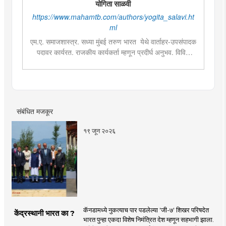
योगिता साळवी
https://www.mahamtb.com/authors/yogita_salavi.ht
ml
एम.ए. समाजशास्त्र. सध्या मुंबई तरुण भारत येथे वार्ताहर-उपसंपादक
पदावर कार्यरत. राजकीय कार्यकर्ता म्हणून प्रदीर्घ अनुभव. विविध
सामाजिक प्रश्‍नांच्या अभ्यासाची आवड व लिखाण. वस्त्यांचे वास्तव हे
मुंबई तरुण भारतमधील लोकप्रिय सदराच्या लेखिका.
संबंधित मजकूर
१९ जून २०२६
कॅनडामध्ये नुकत्याच पार पडलेल्या 'जी-७' शिखर परिषदेत
केंद्रस्थानी भारत का ?
भारत पुन्हा एकदा विशेष निमंत्रित देश म्हणून सहभागी झाला.