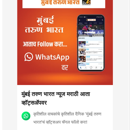
मुंबई तरुण भारत न्यूज मराठी आता
व्हॉट्सॲपवर
कृतिशील वाचकांचे कृतिशील दैनिक 'मुंबई तरुण
भारत'चं व्हॉट्सअप चॅनल फॉलो करा!