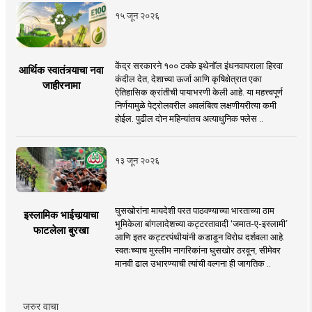
१५ जून २०२६
केंद्र सरकारने १०० टक्के इथेनॉल इंधनवापराला हिरवा
आर्थिक स्वातंत्र्याचा नवा
कंदील देत, देशाच्या ऊर्जा आणि कृषिक्षेत्रात एका
जाहीरनामा
ऐतिहासिक क्रांतीची पायाभरणी केली आहे. या महत्त्वपूर्ण
निर्णयामुळे पेट्रोलवरील अवलंबित्व लक्षणीयरीत्या कमी
होईल. पुढील दोन महिन्यांतच अत्याधुनिक फ्लेस ..
१३ जून २०२६
घुसखोरांना मायदेशी परत पाठवण्याच्या भारताच्या ठाम
इस्लामिक भाईचार्‍याचा
भूमिकेला बांगलादेशच्या कट्टरतावादी ‘जमात-ए-इस्लामी’
फाटलेला बुरखा
आणि इतर कट्टरपंथीयांनी कडाडून विरोध दर्शवला आहे.
स्वतःच्याच मुस्लीम नागरिकांना घुसखोर ठरवून, सीमेवर
मानवी ढाल उभारण्याची त्यांची वल्गना ही जागतिक ..
जरुर वाचा