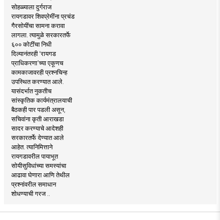
सोहळ्याला दुर्गराज
रायगडावर शिवप्रेमींना प्रचंड
गैरसोयींचा सामना करावा
लागला. त्यामुळे सरकारतर्फे
६०० कोटींचा निधी
दिल्यानंतरही ‘रायगड
प्राधिकरणा’च्या एकूणच
कामकाजावरही प्रश्नचिन्ह
उपस्थित करण्यात आले.
यासंदर्भात नुकतीच
सांस्कृतिक कार्यमंत्रालयाची
बैठकही पार पडली असून,
सचिवांना कृती आराखडा
सादर करण्याचे आदेशही
सरकारतर्फे देण्यात आले
आहेत. त्यानिमित्ताने
रायगडावरील पायाभूत
सोयीसुविधांच्या समस्यांचा
आढावा घेणारा आणि तेथील
प्रश्नांवरील समाधान
शोधण्याची गरज ..