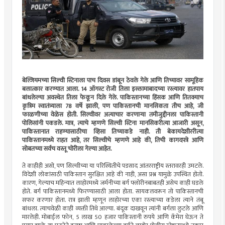
बेल्जियमच्या सिल्वी स्टिनाला पाच दिवस डांबून ठेवले गेले आणि तिच्यावर सामूहिक
बलात्कार करण्यात आला. 14 ऑगस्ट रोजी तिला इस्लामाबादच्या रस्त्यावर हातपाय
बांधलेल्या अवस्थेत तिला फेकून दिले गेले. पाकिस्तानच्या हिंसक आणि तितक्याच
कृत्रिम स्वातंत्र्याला 78 वर्षे झाली, पण पाकिस्तानची मानसिकता तीच आहे, जी
फाळणीच्या वेळेस होती. सिल्वीवर अत्याचार करणार्‍या तमीजुद्दीनला पाकिस्तानी
पोलिसांनी पकडले. मात्र, त्याचे म्हणणे सिल्वी स्टिना मानसिकरीत्या आजारी असून,
पाकिस्तानात राहण्यासाठीचा व्हिसा तिच्याकडे नाही. ती बेकायदेशीररीत्या
पाकिस्तानमध्ये राहत आहे, तर सिल्वीचे म्हणणे आहे की, तिची कागदपत्रे आणि
सोबतच्या सर्वच वस्तू चोरीला गेल्या आहेत.
ते काहीही असो, पण सिल्वीच्या या परिस्थितीचे पडसाद आंतरराष्ट्रीय स्तरावरही उमटले.
विदेशी लोकांसाठी पाकिस्तान सुरक्षित आहे की नाही, असा प्रश्न यामुळे उपस्थित होतो.
कारण, गेल्याच महिन्यात लाहोरमध्ये जर्मनीच्या बर्ग फ्लोरीनबाबतही असेच काही घडले
होते. बर्ग पाकिस्तानमध्ये फिरण्यासाठी आला होता. सायकलवरून तो पाकिस्तानची
सफर करणार होता. रात्र झाली म्हणून लाहोरच्या एका रस्त्याच्या कडेला त्याने तंबू
बांधला. त्याचवेळी काही व्यक्ती तिथे आल्या. बंदूक दाखवून त्यांनी बर्गला लुटले आणि
मारलेही. मोबाईल फोन, 5 लाख 50 हजार पाकिस्तानी रुपये आणि कॅमेरा घेऊन ते