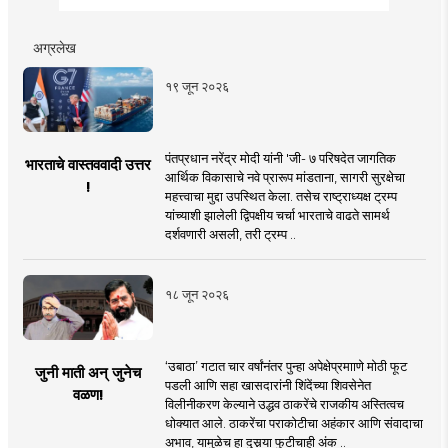
अग्रलेख
१९ जून २०२६
पंतप्रधान नरेंद्र मोदी यांनी 'जी- ७ परिषदेत जागतिक
भारताचे वास्तववादी उत्तर
आर्थिक विकासाचे नवे प्रारूप मांडताना, सागरी सुरक्षेचा
!
महत्त्वाचा मुद्दा उपस्थित केला. तसेच राष्ट्राध्यक्ष ट्रम्प
यांच्याशी झालेली द्विपक्षीय चर्चा भारताचे वाढते सामर्थ
दर्शवणारी असली, तरी ट्रम्प ..
१८ जून २०२६
‘उबाठा’ गटात चार वर्षांनंतर पुन्हा अपेक्षेप्रमााणे मोठी फूट
जुनी माती अन् जुनेच
पडली आणि सहा खासदारांनी शिंदेंच्या शिवसेनेत
वळण!
विलीनीकरण केल्याने उद्धव ठाकरेंचे राजकीय अस्तित्वच
धोक्यात आले. ठाकरेंचा पराकोटीचा अहंकार आणि संवादाचा
अभाव, यामुळेच हा दुसर्‍या फुटीचाही अंक ..