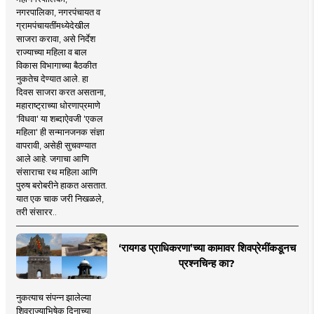
नगरपालिका, नगरपंचायत व
ग्रामपंचायतींमध्येदेखील
साजरा करावा, असे निर्देश
राज्याच्या महिला व बाल
विकास विभागाच्या बैठकीत
नुकतेच देण्यात आले. हा
दिवस साजरा करत असताना,
महाराष्ट्राच्या धोरणाप्रमाणे
'विधवा' या शब्दाऐवजी 'एकल
महिला' ही सन्मानजनक संज्ञा
वापरावी, असेही सुचवण्यात
आले आहे. जगाचा आणि
संसाराचा रथ महिला आणि
पुरुष बरोबरीने हाकत असतात.
यात एक चाक जरी निखळले,
तरी संसारर..
‘रायगड प्राधिकरणा’च्या कामावर शिवप्रेमींकडूनच
प्रश्नचिन्ह का?
नुकत्याच संपन्न झालेल्या
शिवराज्याभिषेक दिनाच्या