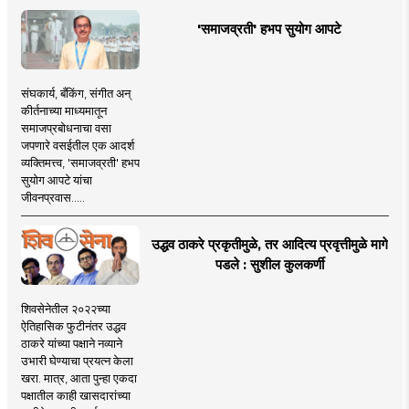
'समाजव्रती' हभप सुयोग आपटे
संघकार्य, बँकिंग, संगीत अन्
कीर्तनाच्या माध्यमातून
समाजप्रबोधनाचा वसा
जपणारे वसईतील एक आदर्श
व्यक्तिमत्त्व, 'समाजव्रती' हभप
सुयोग आपटे यांचा
जीवनप्रवास.....
उद्धव ठाकरे प्रकृतीमुळे, तर आदित्य प्रवृत्तीमुळे मागे
पडले : सुशील कुलकर्णी
शिवसेनेतील २०२२च्या
ऐतिहासिक फुटीनंतर उद्धव
ठाकरे यांच्या पक्षाने नव्याने
उभारी घेण्याचा प्रयत्न केला
खरा. मात्र, आता पुन्हा एकदा
पक्षातील काही खासदारांच्या