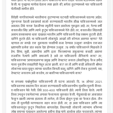
पसार झाले. या घटनेने हताश आणि घाबरलेल्या बर्गने लाहोर पोलीस स्टेशनमध्ये तक्रार
केली. या गुन्ह्याचा मागोवा घेताना स्पष्ट झाले की, बर्गला लुटण्यामध्ये चार पाकिस्तानी
पोलीसही सामील होते.
विदेशी नागरिकांमध्ये भारतीयांना लुटण्याच्या घटनाही पाकिस्तानमध्ये घडल्या आहेत.
गुरूनानक देवजी प्रकाशपर्व साजरे करण्यासाठी भारतीय शीख पाकिस्तानमध्ये जात
असतात. तिथे नानक देवजींच्या स्मृतींनी पावन असलेला गुरूद्वारा आहे. तर, गेल्या वर्षी
कवलजीत सिंह आणि त्याचे कुटुंब पाकिस्तानमध्ये गेले होते. तर, कवलजीत सिंहलाही
असाच शस्त्रास्त्राचा धाक दाखवत भारतीय आणि पाकिस्तानी रोख रक्कम लुटली होती.
दागिने लुटले होते. या पाकिस्तानी लोकांपुढे आदर्श तरी कोणता असणार म्हणा? नेते
म्हणाल तर सगळे एक दुसर्‍याला फाशीची सजा देण्यास उत्सुक! सगळेच एकजात
भ्रष्टाचारी! प्रत्येक प्रांत स्वतंत्र देश होण्यास उत्सुक. 78 वर्षांत पाकिस्तानने मिळवले ते
हेच. शिया, सुन्नी, अहमदीया आणि इतर फिरक्यांच्या शत्रुत्वाच्या कथाही अशाच!
राजकीय नेत्यांचे आणि समाजाचे हे असे तर पाकिस्तानी सैनिकांचे काय? तर,
पाकिस्तानच्या ‘आयएसआय’चा प्रमुख आणि लेफ्टनंट जनरल (सेवानिवृत्त) फैज हमीद
याला नुकतीच रावळपिंडी येथून अटक झाली. का? तर तोे आणि काही अधिकारी श्रीमंत
लोकांच्या घरात घुसून त्यांच्या घरातील किमती वस्तू, दागिने आणि रोकड लुटायचे. घ्या,
लेफ्टनंट जनरलच असे करतोय, तर बाकीच्या पाकिस्तान्यांचे काय?
या सगळ्या पार्श्वभूमीवर पाकिस्तानची ती घटना आठवते. दि. 14 ऑगस्ट 2021.
पाकिस्तानचा स्वातंत्र्य दिन साजरा करण्यासाठी पाकिस्तानचीच मुस्लीम मुलगी मिनार-
ए-पाकिस्तान येथे गेली. तिथे 300-400 पाकिस्तानी होते. त्यांनी तिला घेरले. त्यांनी
तिला उचलून एकमेकांच्या अंगावर फेकायला सुरुवात केली. चेंडूसारखे वर आकाशात
फेकून खाली ज्याच्या हाताला ती लागेल, तो तिला झेलून पुन्हा वर फेकत होता. तीन
तास ती मुलगीही मरणयातना सहन करत होती. तर, हा असा पाकिस्तान आणि त्या
पाकिस्तानातून फुटून निघालेला बांगलादेश. तिथल्याही लोकांनी त्यांच्याच कौमच्या
ज्येष्ठ वयाच्या पंतप्रधान असलेल्या हसीना शेख यांचे अंतर्वस्त्र हवेत फडकवले. त्यांच्या