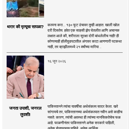
कल्पना करा... १३० फूट उंचावर तुम्ही आहात. खाली खोल
थरार की मृत्यूचा सापळा?
दरी दिसतेय. हवेत एक साहसी झेप घेतलीत आणि अचानक
लक्षात आले की, शरीराला सुरक्षा दोरी बांधलेलीच नाही! ही
कोणत्याही हॉलीवूडपटातील अंगावर काटा आणणारी पटकथा
नाही, तर ब्राझीलमध्ये २१ वर्षांच्या मारिया ..
१६ जून २०२६
पाकिस्तानने त्यांचा यावर्षीचा अर्थसंकल्प सादर केला. खरे
जनता उपाशी, जनरल
सांगायचे तर, पाकिस्तानच्या अर्थसंकल्पात नवीन असे काहीच
तुपाशी!
नसते. कारण, त्यांची अवस्था ही त्यांच्या मानसिकतेचेच फळ
आहे. फाळणीनंतर पाकिस्तानने अनेक सरकारे पाहिली,
अनेक सेनाप्रमुख पाहिले, अनेक आर्थिक ..