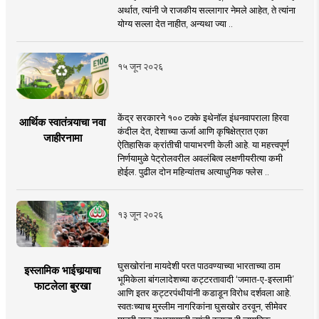
अर्थात, त्यांनी जे राजकीय सल्लागार नेमले आहेत, ते त्यांना
योग्य सल्ला देत नाहीत, अन्यथा ज्या ..
१५ जून २०२६
केंद्र सरकारने १०० टक्के इथेनॉल इंधनवापराला हिरवा
आर्थिक स्वातंत्र्याचा नवा
कंदील देत, देशाच्या ऊर्जा आणि कृषिक्षेत्रात एका
जाहीरनामा
ऐतिहासिक क्रांतीची पायाभरणी केली आहे. या महत्त्वपूर्ण
निर्णयामुळे पेट्रोलवरील अवलंबित्व लक्षणीयरीत्या कमी
होईल. पुढील दोन महिन्यांतच अत्याधुनिक फ्लेस ..
१३ जून २०२६
घुसखोरांना मायदेशी परत पाठवण्याच्या भारताच्या ठाम
इस्लामिक भाईचार्‍याचा
भूमिकेला बांगलादेशच्या कट्टरतावादी ‘जमात-ए-इस्लामी’
फाटलेला बुरखा
आणि इतर कट्टरपंथीयांनी कडाडून विरोध दर्शवला आहे.
स्वतःच्याच मुस्लीम नागरिकांना घुसखोर ठरवून, सीमेवर