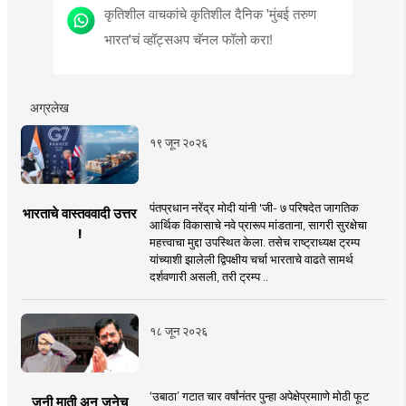
कृतिशील वाचकांचे कृतिशील दैनिक 'मुंबई तरुण
भारत'चं व्हॉट्सअप चॅनल फॉलो करा!
अग्रलेख
१९ जून २०२६
पंतप्रधान नरेंद्र मोदी यांनी 'जी- ७ परिषदेत जागतिक
भारताचे वास्तववादी उत्तर
आर्थिक विकासाचे नवे प्रारूप मांडताना, सागरी सुरक्षेचा
!
महत्त्वाचा मुद्दा उपस्थित केला. तसेच राष्ट्राध्यक्ष ट्रम्प
यांच्याशी झालेली द्विपक्षीय चर्चा भारताचे वाढते सामर्थ
दर्शवणारी असली, तरी ट्रम्प ..
१८ जून २०२६
‘उबाठा’ गटात चार वर्षांनंतर पुन्हा अपेक्षेप्रमााणे मोठी फूट
जुनी माती अन् जुनेच