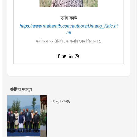
उमंग काळे
https://www.mahamtb.com/authors/Umang_Kale.ht
ml
पर्यावरण प्रतिनिधी, वन्यजीव छायाचित्रकार.
जंगलात फिरून विविध जीव कॅमेरात कैद करण्याची आवड, मध्य
भारतातील बहुतांश जंगलात फिरण्याचा अनुभव. रामनारायण रुईया
महाविद्यालयातून 'बी. एम. एम.' पदवी प्राप्त करून पर्यटन शास्त्रात
पदव्युतर शिक्षण. आणि नाविन्याचा ध्यास.
संबंधित मजकूर
१९ जून २०२६