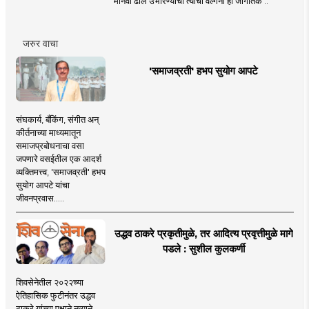
मानवी ढाल उभारण्याची त्यांची वल्गना ही जागतिक ..
जरुर वाचा
'समाजव्रती' हभप सुयोग आपटे
संघकार्य, बँकिंग, संगीत अन्
कीर्तनाच्या माध्यमातून
समाजप्रबोधनाचा वसा
जपणारे वसईतील एक आदर्श
व्यक्तिमत्त्व, 'समाजव्रती' हभप
सुयोग आपटे यांचा
जीवनप्रवास.....
उद्धव ठाकरे प्रकृतीमुळे, तर आदित्य प्रवृत्तीमुळे मागे
पडले : सुशील कुलकर्णी
शिवसेनेतील २०२२च्या
ऐतिहासिक फुटीनंतर उद्धव
ठाकरे यांच्या पक्षाने नव्याने