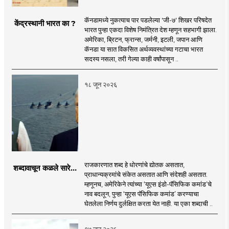
कॅनडामध्ये नुकत्याच पार पडलेल्या 'जी-७' शिखर परिषदेत
केंद्रस्थानी भारत का ?
भारत पुन्हा एकदा विशेष निमंत्रित देश म्हणून सहभागी झाला.
अमेरिका, ब्रिटन, फ्रान्स, जर्मनी, इटली, जपान आणि
कॅनडा या सात विकसित अर्थव्यवस्थांच्या गटाचा भारत
सदस्य नसला, तरी गेल्या काही वर्षांपासून ..
१८ जून २०२६
राजकारणात शब्द हे धोरणांचे द्योतक असतात,
शब्दावाचून कळले सारे...
प्राधान्यक्रमांचे संकेत असतात आणि संदेशही असतात.
म्हणूनच, अमेरिकेने त्यांच्या ‘यूएस इंडो-पॅसिफिक कमांड’चे
नाव बदलून, पुन्हा ‘यूएस पॅसिफिक कमांड’ करण्याचा
घेतलेला निर्णय दुर्लक्षित करता येत नाही. या एका शब्दाची ..
१७ जून २०२६