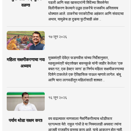
पडली आणि सहा खासदारांनी शिंदेंच्या शिवसेनेत
वळण!
विलीनीकरण केल्याने उद्धव ठाकरेंचे राजकीय अस्तित्वच
धोक्यात आले. ठाकरेंचा पराकोटीचा अहंकार आणि संवादाचा
अभाव, यामुळेच हा दुसर्‍या फुटीचाही अंक ..
१७ जून २०२६
मुख्यमंत्री देवेंद्र फडणवीस यांच्या निर्देशानुसार,
महिला सक्षमीकरणाचा नवा
महसूलमंत्री चंद्रशेखर बावनकुळे यांनी जाहीर केलेला ‘एक
अध्याय
बचत गट, एक हेक्टर जागा’ हा निर्णय महिला सक्षमीकरणाच्या
दिशेने टाकलेले एक ऐतिहासिक पाऊल म्हणावे लागेल. बांबू
आणि चारा लागवडीतून महिलांसाठी शाश्वत ..
१६ जून २०२६
वय वाढल्यावर माणसाला नैसर्गिकरीत्याच थोडीफार
पर्याय थोडा सक्षम करा!
प्रगल्भता येते. राहुल गांधी हे या नियमालाही अपवाद! त्यांना
आजही राजकीय वास्तव काय आहे, याचे आकलन होत नाही.