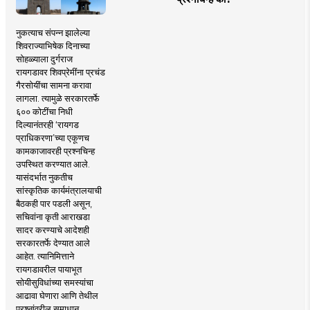
नुकत्याच संपन्न झालेल्या
शिवराज्याभिषेक दिनाच्या
सोहळ्याला दुर्गराज
रायगडावर शिवप्रेमींना प्रचंड
गैरसोयींचा सामना करावा
लागला. त्यामुळे सरकारतर्फे
६०० कोटींचा निधी
दिल्यानंतरही ‘रायगड
प्राधिकरणा’च्या एकूणच
कामकाजावरही प्रश्नचिन्ह
उपस्थित करण्यात आले.
यासंदर्भात नुकतीच
सांस्कृतिक कार्यमंत्रालयाची
बैठकही पार पडली असून,
सचिवांना कृती आराखडा
सादर करण्याचे आदेशही
सरकारतर्फे देण्यात आले
आहेत. त्यानिमित्ताने
रायगडावरील पायाभूत
सोयीसुविधांच्या समस्यांचा
आढावा घेणारा आणि तेथील
प्रश्नांवरील समाधान