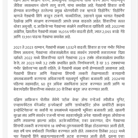
रक्षण आणि संरक्षण करणे, अत्याधुनिक तंत्रज्ञानाचा वापर करणे आणि नावीन्यपूर्ण
जैविक व्यवस्थापन धोरणे लागू करणे, यांचा समावेश आहे. गेंड्यांची शिकार कमी
होण्यास कारणीभूत ठरलेल्या प्रमुख धोरणांपैकी एक म्हणजे ‘डिहॉर्निंग.’ ‘डिहॉर्निंग’
म्हणजे गेंड्यांची शिंगे काढून टाकणे. याव्यतिरिक्त, उद्यानाने मुख्य भागात गेंड्यांची
देखरेख आणि संरक्षण करण्यासाठी आपले प्रयत्न वाढवले आहेत. शिकारीचा सतत
धोका असूनही, द. आफ्रिकेच्या गेंड्यांच्या संख्येने लवचिकता दर्शविली आहे. 2023च्या
अखेरीस, देशातील गेंड्यांची संख्या 16,056 पर्यंत वाढली होती, ज्यात 2,065 काळे गेंडे
आणि 13,991 पांढर्‍या गेंड्यांचा समावेश आहे.
2021 ते 2023 दरम्यान, गेंड्यांची संख्या 1,032ने वाढली. शिकार हा एक गंभीर चिंतेचा
विषय असताना, गेंड्यांच्या लोकसंख्येतील वाढ संवर्धन उपायांची सकारात्मक दिशा
दर्शवते. 2022 मध्ये शिकारीच्या दराने गेंड्यांच्या 22.9 टक्के लोकसंख्येला प्रभावित
केले, तर 2023 मध्ये 3.2 टक्के प्रभावित झाले. निर्णायकपणे, हे दर 3.5 टक्क्यांच्या
गंभीर ‘थ्रेशोल्ड’च्या खाली राहिले, जे गेंड्यांची संख्या कमी होण्यासाठी आवश्यक आहे.
गेंड्यांची शिकार आणि गेंड्यांच्या शिंगांची तस्करी रोखण्यासाठी कायद्याची
अंमलबजावणी करणार्‍या अधिकार्‍यांनी महत्त्वपूर्ण भूमिका बजावली आहे. 2024च्या
पहिल्या सहामाहीत, 60 हून अधिक संशयितांना अटक करण्यात आली आणि या
बेकायदेशीर शिकारीच्या संबंधांत 20 कॅलिबर बंदूक जप्त करण्यात आली.
दक्षिण आफ्रिकन पोलीस सेवेचे ‘स्टॉक थेफ्ट अ‍ॅण्ड एन्डेंजर्ड स्पीसीज युनिट,
एन्व्हायर्नमेंटल मॅनेजमेंट इन्स्पेक्टर्स’ आणि ‘डायरेक्टोरेट ऑफ प्रायॉरिटी क्राइम
इन्व्हेस्टिगेशन्स’ या सर्वांनी या प्रयत्नांमध्ये महत्त्वाची भूमिका बजावली आहे. खासगी
सुरक्षा संघ आणि संवर्धन एजन्सी यांच्या सहकार्यामुळे अनेक यशस्वी संयुक्त ऑपरेशन्स
आणि तपासण्या झाल्या आहेत. अटकेव्यतिरिक्त, एका प्रकरणात, दोन गेंड्यांच्या
शिंगांची तस्करी करणार्‍यांना 18 वर्षांच्या तुरुंगवासाची शिक्षा ठोठावण्यात आली होती,
सहा वर्षे पाच वर्षांसाठी निलंबित करण्यात आले होते. तस्करांना डिसेंबर 2022 मध्ये
चार गेंड्यांची शिंगे बाळगल्याप्रकरणी अटक करण्यात आली होती. दुसर्‍या एका