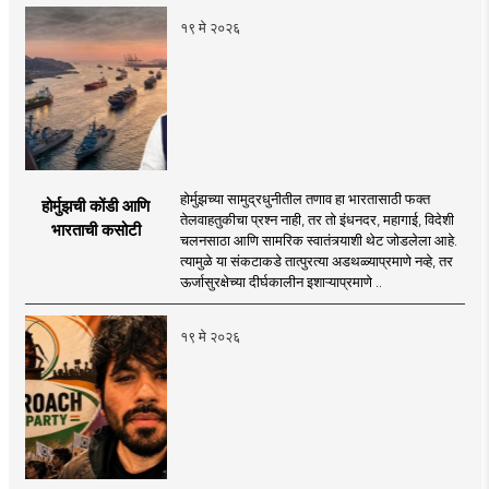
१९ मे २०२६
होर्मुझच्या सामुद्रधुनीतील तणाव हा भारतासाठी फक्त
होर्मुझची कोंडी आणि
तेलवाहतुकीचा प्रश्न नाही, तर तो इंधनदर, महागाई, विदेशी
भारताची कसोटी
चलनसाठा आणि सामरिक स्वातंत्र्याशी थेट जोडलेला आहे.
त्यामुळे या संकटाकडे तात्पुरत्या अडथळ्याप्रमाणे नव्हे, तर
ऊर्जासुरक्षेच्या दीर्घकालीन इशाऱ्याप्रमाणे ..
१९ मे २०२६