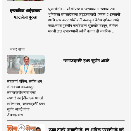
घुसखोरांना मायदेशी परत पाठवण्याच्या भारताच्या ठाम
इस्लामिक भाईचार्‍याचा
भूमिकेला बांगलादेशच्या कट्टरतावादी ‘जमात-ए-इस्लामी’
फाटलेला बुरखा
आणि इतर कट्टरपंथीयांनी कडाडून विरोध दर्शवला आहे.
स्वतःच्याच मुस्लीम नागरिकांना घुसखोर ठरवून, सीमेवर
मानवी ढाल उभारण्याची त्यांची वल्गना ही जागतिक ..
जरुर वाचा
'समाजव्रती' हभप सुयोग आपटे
संघकार्य, बँकिंग, संगीत अन्
कीर्तनाच्या माध्यमातून
समाजप्रबोधनाचा वसा
जपणारे वसईतील एक आदर्श
व्यक्तिमत्त्व, 'समाजव्रती' हभप
सुयोग आपटे यांचा
जीवनप्रवास.....
उद्धव ठाकरे प्रकृतीमुळे, तर आदित्य प्रवृत्तीमुळे मागे