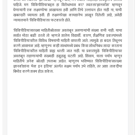
पाहिजे. मग ‘विकिपीडिया’बद्दल हा विरोधाभास का? स्वतःला‘ज्ञानकोश’ म्हणवून
घेणार्‍यांनी एक लक्ष्मणरेषा आखायला हवी आणि तिचे उल्लंघन होत नाही ना, याची
खबरदारी घ्यायला हवी. ही लक्ष्मणरेखा कायद्यानेच आखून दिलेली आहे, असेही
न्यायालयाने ‘विकिपीडिया’ला फटकारले होते.
‘विकिपीडिया’सारख्या माहितीस्रोतावर अवलंबून असणार्‍यांची संख्या कमी नाही. याचा
सर्वात मोठा बळी ठरतो तो म्हणजे शालेय विद्यार्थी. कारण, शैक्षणिक प्रकल्पांमध्ये
‘विकिपीडिया’वरील विविध विषयांची माहिती वापरली जाते. त्यामुळे हा बदल तिथूनच
करणे आवश्यक आहे. म्हणूनच काही संस्थांमध्ये प्रबंध किंवा शोधनिबंध सादर करताना
‘विकिपीडिया’वरील माहिती ग्राह्य धरली जात नाही. या प्रकारांमुळे ‘विकिपीडिया’वर
अवलंबून राहाणार्‍यांची संख्याही हळूहळू घटली आहे. शिवाय, याला पर्याय म्हणून
माहितीचे अनेक स्रोतही उपलब्ध आहेत. म्हणूनच भविष्यात ‘विकिपीडिया’सारख्या
ज्ञानकोशांना ‘मेक इन इंडिया’ अंतर्गत सक्षम पर्याय उभे राहिले, तर अशा ताकदींचा
बिमोड करणे शक्य होऊ शकेल.