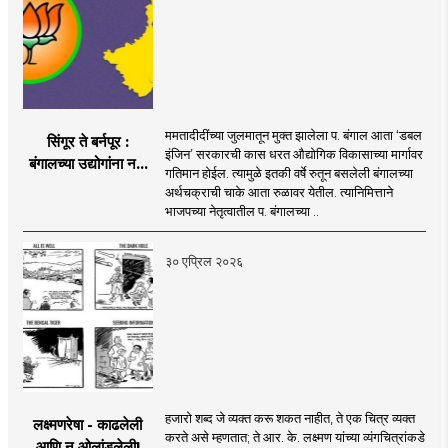
ममतादीदींच्या जुलमातून मुक्त झालेला प. बंगाल आता ‘डबल
सिंगूर ते बर्नपूर :
इंजिन’ सरकारची कास धरत औद्योगिक विकासाच्या मार्गावर
बंगालच्या उद्योगांना नवी
गतिमान होईल. त्यामुळे इतकी वर्षे रुतून बसलेली बंगालच्या
दिशा
अर्थचक्राची चाके आता रुळावर येतील. त्यानिमित्ताने
भाजपच्या नेतृत्वातील प. बंगालच्या ..
३० एप्रिल २०२६
हजारो शब्द जे व्यक्त करू शकत नाहीत, ते एक चित्र व्यक्त
लक्ष्मणरेषा - काढलेली
करते असे म्हणतात; ते आर. के. लक्ष्मण यांच्या व्यंगचित्रांकडे
आणि न ओलांडलेली!