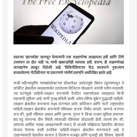
स्वतःला ‘ज्ञानकोश’ म्हणवून घेणार्‍यांनी एक लक्ष्मणरेषा आखायला हवी आणि तिचे
उल्लंघन तर होत नाही ना, याची खबरदारीही घ्यायला हवी. कारण, ही लक्ष्मणरेखा
कायद्यानेच आखून दिलेली आहे. ‘विकिपीडिया’ला केंद्र सरकारने नुकत्याच
बजावलेल्या नोटीशीनंतर या प्रकरणाचे गांभीर्य प्रकर्षाने अधोरेखित झाले आहे.
काही महिन्यांपूर्वीच ‘मायक्रोसॉफ्ट’च्या सॉफ्टवेअर अपडेटमुळे विमान उड्डाणांपासून ते
कॉर्पोरेट क्षेत्रातील व्यवहारांपर्यंत उडालेल्या डिजिटल गोंधळाने जगाची गतीच मंदावली.
त्या घटनेमुळे माहिती-तंत्रज्ञान कंपन्यांची दैनंदिन लहानमोठ्या व्यवहारांत किती
महत्त्वाची भूमिका आहे, याची पुनश्च प्रचिती आली. तसेच रशिया-युक्रेन युद्धातही माहिती-
तंत्रज्ञान क्षेत्रातील कंपन्यांना लक्ष्य करण्यात आले. अमेरिकन आणि ‘नाटो’ राष्ट्रांमधील
माहिती-तंत्रज्ञान क्षेत्रातील कंपन्यांनी रशियावर कडक निर्बंध लादले. म्हणजे कल्पना
करा की, तुम्ही रशियात आहात आणि तुमच्या ‘गुगल पे’ किंवा तत्सम सुविधा अचानक
बंद पडू लागल्या. हीच स्थिती त्याकाळी रशियावर ओढावली होती. तात्पर्य हेच की,
आपल्या आर्थिक नाड्या आवळण्याची ताकद ही आजही पाश्चिमात्य देशांतील बोटांवर
मोजता येणार्‍या काही ठराविक माहिती-तंत्रज्ञान क्षेत्रातील कंपन्यांकडे आहे. हे
टाळण्यासाठी देशातील सरकार हे तितकेच मजबूत आणि मुत्सद्दी हवे. शिवाय, देशाची