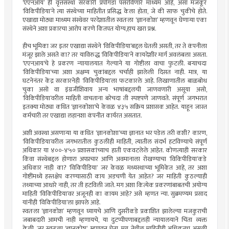
‘एएनआय’ ही वृत्तसंस्था सरकारी प्रपोगंडा पसरविणारे माध्यम आहे, असा मजकूर
‘विकिपीडिया’ने त्या संस्थेच्या माहितीत प्रसिद्ध केला होता, जे की साफ चुकीचे होते.
एखाद्या मोठ्या माध्यम संस्थेवर परदेशातील स्वतःला ‘ज्ञानकोश’ म्हणवून घेणार्‍या एका
संस्थेने अशा प्रकारचा आरोप करणे कितपत योग्य,हाच खरा प्रश्न.
हीच भूमिका जर इतर एखाद्या संस्थेने ‘विकिपीडिया’बद्दल घेतली असती, तर ते कंपनीला
मंजूर झाले असते का? तर याविरुद्ध ‘विकिपीडिया’ने कायदेशीर मार्ग अवलंबला असता.
‘एएनआय’चे हे प्रकरण न्यायालयात गेल्याने या गोष्टीला वाचा फुटली. बर्‍याचदा
‘विकिपीडिया’च्या अशा अक्षम्य चुकांबद्दल चर्चाही झालेली दिसत नाही. मात्र, या
घटनेनंतर केंद्र सरकारनेही ‘विकिपीडिया’ला फटकारले आहे. लिखाणातील बाळबोध
चुका असो वा इंग्रजीशिवाय अन्य भाषांबद्दलची जाणवणारी असूया असो,
‘विकिपीडिया’वरील माहिती वाचताना बरेचदा ती स्पष्टपणे जाणवते. संपूर्ण जगभरात
इतक्या मोठ्या कथित ‘ज्ञानकोशा’चे केवळ ४३५ सक्रिय प्रशासक आहेत. याहून जास्त
कर्मचारी तर एखाद्या लहानशा कंपनीत कार्यरत असतात.
अशी अवस्था असणार्‍या या कथित ‘ज्ञानकोशा’च्या ज्ञानात भर पडेल तरी कशी? कारण,
‘विकिपीडिया’वरील जगभरातील कुठलीही माहिती, त्यातील संदर्भ हटविण्याचे संपूर्ण
अधिकार या ४००-४५० प्रशासकांच्याच हाती एकवटलेले आहेत. कोणत्याही सरकार
किंवा संस्थेबद्दल होणारा अपप्रचार आणि अवमानाला रोखण्याचा ‘विकिपीडिया’कडे
अधिकार नाही का? ‘विकिपीडिया’ जर केवळ मध्यस्थाच्या भूमिकेत आहे, तर अशा
गोष्टींमध्ये हस्तक्षेप करण्यासाठी काय अडचणी येत आहेत? जर माहिती कुठल्याही
तथ्याच्या आधारे नाही, तर ती हटविली जाते. मग अशा कित्येक प्रकरणांबाबतची अयोग्य
माहिती ‘विकिपीडिया’वर अजूनही का कायम आहे? असे म्हणत न्या. सुब्रमण्यम प्रसाद
यांनीही ‘विकिपीडिया’ला झापले आहे.
स्वतःला ‘ज्ञानकोश’ म्हणवून घ्यायचे आणि दुसरीकडे प्रकाशित झालेल्या मजकुराची
जबाबदारी आमची नाही म्हणायचे, या दुटप्पीपणाबद्दलही न्यायालयाने चिंता व्यक्त
केली. जर स्वतःला ‘ज्ञानकोश’ म्हणवून घेता, मग तेथील माहितीही अधिकृतच असली