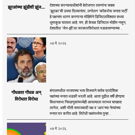
देशाच्या सरन्यायाधीशांनी बेरोजगार तरुणांना चक्क
झुरळांच्या झुंडीशी झुंज...
‌‘झुरळा‌’ची उपमा दिल्यानंतर, लगोलग ‌‘कॉकरोच जनता पार्टी’
हे पक्षनाम धारण करणाऱ्या मोहिमेने डिजिटलविश्वात सध्या
धुमाकूळ घातला आहे. पण, ही केवळ डिजिटल मोहीम नसून,
देशातील ‌‘जेन-झी‌’ला सरकारविरोधात भडकावण्याच्या ..
०७ मे २०२६
बंगालमधील भाजपच्या भव्य विजयाने सर्वच प्रादेशिक
गोंधळात गोंधळ अन्
पक्षांच्या मनात धडकी भरली आहे. आता पुढील वर्षी होणार्‍या
विरोधात विरोध!
विधानसभा निवडणुकांमध्येही आपल्याला पराभव चाखावा
लागेल, अशी भीती समाजवादी पक्ष व ‘आप’च्या नेत्यांच्या
मनात घर करीत आहे. विरोधी पक्षांमध्येच पुन्हा ..
०७ मे २०२६