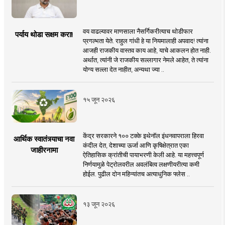
वय वाढल्यावर माणसाला नैसर्गिकरीत्याच थोडीफार
पर्याय थोडा सक्षम करा!
प्रगल्भता येते. राहुल गांधी हे या नियमालाही अपवाद! त्यांना
आजही राजकीय वास्तव काय आहे, याचे आकलन होत नाही.
अर्थात, त्यांनी जे राजकीय सल्लागार नेमले आहेत, ते त्यांना
योग्य सल्ला देत नाहीत, अन्यथा ज्या ..
१५ जून २०२६
केंद्र सरकारने १०० टक्के इथेनॉल इंधनवापराला हिरवा
आर्थिक स्वातंत्र्याचा नवा
कंदील देत, देशाच्या ऊर्जा आणि कृषिक्षेत्रात एका
जाहीरनामा
ऐतिहासिक क्रांतीची पायाभरणी केली आहे. या महत्त्वपूर्ण
निर्णयामुळे पेट्रोलवरील अवलंबित्व लक्षणीयरीत्या कमी
होईल. पुढील दोन महिन्यांतच अत्याधुनिक फ्लेस ..
१३ जून २०२६