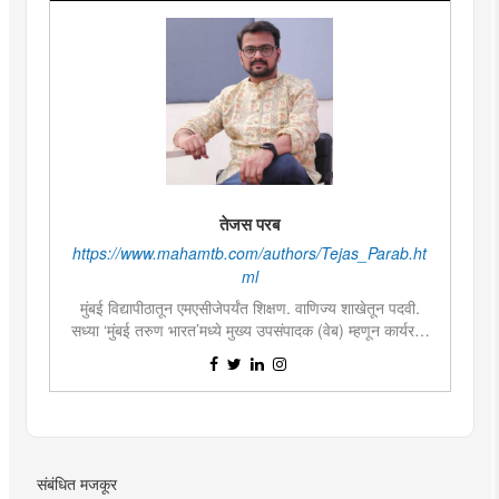
तेजस परब
https://www.mahamtb.com/authors/Tejas_Parab.ht
ml
मुंबई विद्यापीठातून एमएसीजेपर्यंत शिक्षण. वाणिज्य शाखेतून पदवी.
सध्या ‘मुंबई तरुण भारत’मध्ये मुख्य उपसंपादक (वेब) म्हणून कार्यरत.
पाच वर्षांपासून विविध वृत्तपत्रांमध्ये वार्ताहर व उपसंपादक पदाचा
अनुभव. दोन प्रमुख वृत्तपत्रांतील निनावी सुत्रांच्या बातम्यांबद्दल
संशोधन. डिजिटल मीडियासाठी लेखन. डिजिटल मार्केटींग विषयाचा
अभ्यासक.
संबंधित मजकूर