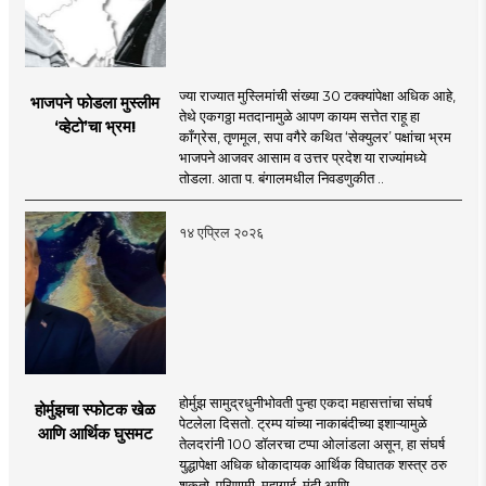
ज्या राज्यात मुस्लिमांची संख्या 30 टक्क्यांपेक्षा अधिक आहे,
भाजपने फोडला मुस्लीम
तेथे एकगठ्ठा मतदानामुळे आपण कायम सत्तेत राहू हा
‌‘व्हेटो‌’चा भ्रम!
काँग्रेस, तृणमूल, सपा वगैरे कथित ‌‘सेक्युलर‌’ पक्षांचा भ्रम
भाजपने आजवर आसाम व उत्तर प्रदेश या राज्यांमध्ये
तोडला. आता प. बंगालमधील निवडणुकीत ..
१४ एप्रिल २०२६
होर्मुझ सामुद्रधुनीभोवती पुन्हा एकदा महासत्तांचा संघर्ष
होर्मुझचा स्फोटक खेळ
पेटलेला दिसतो. ट्रम्प यांच्या नाकाबंदीच्या इशाऱ्यामुळे
आणि आर्थिक घुसमट
तेलदरांनी 100 डॉलरचा टप्पा ओलांडला असून, हा संघर्ष
युद्धापेक्षा अधिक धोकादायक आर्थिक विघातक शस्त्र ठरु
शकतो. परिणामी, महागाई, मंदी आणि ..