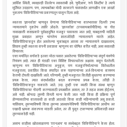
आर्थिक स्थिती, व्यवहारही तितकेच स्वावलंबी हवे. ‘युपीआय’, ‘रुपे सिस्टीम’ हे त्याचे
मूर्तिमंत उदाहरण. पण, त्याचबरोबर मोदी सरकारने यासंदर्भात आणखीन एक आदर्श
नुकताच ‘विकिपीडिया’च्या प्रकरणातून घालून दिला आहे.
स्वतःला ‘ज्ञानकोश’ म्हणवून घेणार्‍या ‘विकिपीडिया’च्या कारभारावर दिल्ली उच्च
न्यायालयाने नुकतेच ताशेरे ओढले. ‘ज्ञानकोश’ (एनसायक्लोपीडिया) या गोड
नावाखाली कशाप्रकारे पूर्वग्रहदुषित मजकूर पसरवला जात आहे, याबद्दलची माहिती
मुख्य प्रवाहात आणून चांगलेच शालजोडेही न्यायालयाने मारले आहेत.
‘विकिपीडिया’कडून होत असलेल्या चुकांबद्दल आरसा तर न्यायालयाने दाखवलाच,
शिवाय तुम्ही स्वतःला कंपनी प्रकाशक म्हणूनच का घोषित करीत नाही, असा सवालही
विचारला.
एका मर्यादित वर्गाकडे इतका मोठा पसारा असलेल्या ‘विकिपीडिया’च्या संपूर्ण यंत्रणेचे
नियंत्रण आहे. त्यात ही मंडळी एका विशिष्ट विचारधारेला अक्षरश: वाहून घेतलेली.
म्हणूनच मग ‘विकिपीडिया’ला अनुकूल, पण मजकूरनिर्मात्यांच्या विरोधातील
मजकुराला, प्रकाशित किंवा संपादित करू पाहणार्‍यांच्या अर्ज-विनंत्यांना कायमच
केराची टोपली दाखविली जाते. परिणामी, तुम्ही मजकुरात कितीही सुधारणा करण्याचा
प्रयत्न केला, त्यात संदर्भासहित बदल करण्याचा प्रयत्न केला, तरीही ते
‘विकिपीडिया’कडून नाकारले जाते. उदा. तुम्ही एक व्यक्ती किंवा संस्था म्हणून
‘विकिपीडिया’वर नोंदणी करण्यासाठी प्रयत्नशील असाल, तर ते सहज शक्य होईलच,
असे नाही. बरेचदा तुमची विनंती मान्य केली जात नाही किंवा ही प्रक्रिया पूर्ण
होण्यासाठीचा कालावधी हा काही आठवडे किंवा काही महिन्यांचाची असू शकतो.
याशिवाय, तुमच्याविषयी किंवा तुमच्या आस्थापनेविषयी ‘विकिपीडिया’वर आधीच जर
एखादी भ्रामक संकल्पना मांडली असेल, तर ती पुसून टाकण्याचा अधिकारही स्वतः
तुमच्याकडेही नाही.
असाच काहीसा खोडसाळपणा ‘एएनआय’ या संस्थेबद्दल ‘विकिपीडिया’ने केला होता.