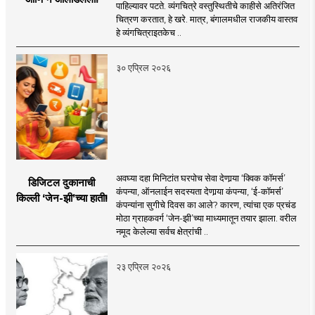
पाहिल्यावर पटते. व्यंगचित्रे वस्तुस्थितीचे काहीसे अतिरंजित
चित्रण करतात, हे खरे. मात्र, बंगालमधील राजकीय वास्तव
हे व्यंगचित्राइतकेच ..
३० एप्रिल २०२६
अवघ्या दहा मिनिटांत घरपोच सेवा देणार्‍या ‘क्विक कॉमर्स’
डिजिटल दुकानाची
कंपन्या, ऑनलाईन सदस्यता देणार्‍या कंपन्या, ‘ई-कॉमर्स’
किल्ली ‘जेन-झी’च्या हाती!
कंपन्यांना सुगीचे दिवस का आले? कारण, त्यांचा एक प्रचंड
मोठा ग्राहकवर्ग ‘जेन-झी’च्या माध्यमातून तयार झाला. वरील
नमूद केलेल्या सर्वच क्षेत्रांची ..
२३ एप्रिल २०२६