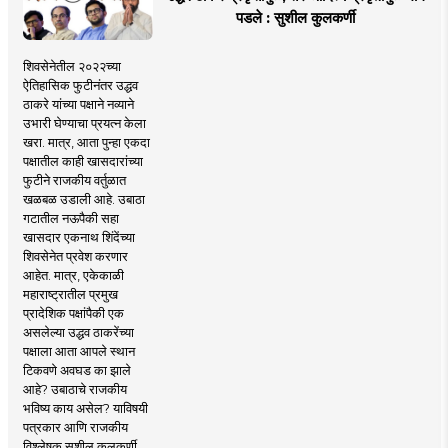
पडले : सुशील कुलकर्णी
शिवसेनेतील २०२२च्या
ऐतिहासिक फुटीनंतर उद्धव
ठाकरे यांच्या पक्षाने नव्याने
उभारी घेण्याचा प्रयत्न केला
खरा. मात्र, आता पुन्हा एकदा
पक्षातील काही खासदारांच्या
फुटीने राजकीय वर्तुळात
खळबळ उडाली आहे. उबाठा
गटातील नऊपैकी सहा
खासदार एकनाथ शिंदेंच्या
शिवसेनेत प्रवेश करणार
आहेत. मात्र, एकेकाळी
महाराष्ट्रातील प्रमुख
प्रादेशिक पक्षांपैकी एक
असलेल्या उद्धव ठाकरेंच्या
पक्षाला आता आपले स्थान
टिकवणे अवघड का झाले
आहे? उबाठाचे राजकीय
भविष्य काय असेल? याविषयी
पत्रकार आणि राजकीय
विश्लेषक सुशील कुलकर्णी