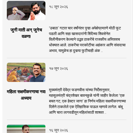
१८ जून २०२६
‘उबाठा’ गटात चार वर्षांनंतर पुन्हा अपेक्षेप्रमााणे मोठी फूट
जुनी माती अन् जुनेच
पडली आणि सहा खासदारांनी शिंदेंच्या शिवसेनेत
वळण!
विलीनीकरण केल्याने उद्धव ठाकरेंचे राजकीय अस्तित्वच
धोक्यात आले. ठाकरेंचा पराकोटीचा अहंकार आणि संवादाचा
अभाव, यामुळेच हा दुसर्‍या फुटीचाही अंक ..
१७ जून २०२६
मुख्यमंत्री देवेंद्र फडणवीस यांच्या निर्देशानुसार,
महिला सक्षमीकरणाचा नवा
महसूलमंत्री चंद्रशेखर बावनकुळे यांनी जाहीर केलेला ‘एक
अध्याय
बचत गट, एक हेक्टर जागा’ हा निर्णय महिला सक्षमीकरणाच्या
दिशेने टाकलेले एक ऐतिहासिक पाऊल म्हणावे लागेल. बांबू
आणि चारा लागवडीतून महिलांसाठी शाश्वत ..
१६ जून २०२६