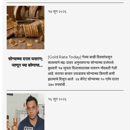
१७ जून २०२६
(Gold Rate Today) गेल्या काही दिवसांपासून
सोन्याच्या दरात घसरण;
सातत्याने चढ-उतार अनुभवणाऱ्या सोन्याच्या दरांमध्ये
जाणून घ्या कोणत्या
बुधवारी १७ जूनला दिलासादायक घसरण नोंदवली गेली
शहरात काय दर?
आहे. सराफा बाजार उघडताच सोन्याच्या किमती कमी
झाल्याचे दिसून आले. २४ कॅरेट सोन्याच्या १० ग्रॅम दरात
२७० रुपयांची ..
१६ जून २०२६