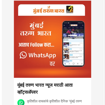
मुंबई तरुण भारत न्यूज मराठी आता
व्हॉट्सॲपवर
कृतिशील वाचकांचे कृतिशील दैनिक 'मुंबई तरुण