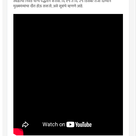
स्थळाची निवड योग्य पद्धतीने करावी. दि. १५ ते दि. २५ डिसेंबर रोजी दरम्यान
मुख्यमंत्र्यांचा दौरा होऊ शकतो, असे सूत्रांचे म्हणणे आहे.