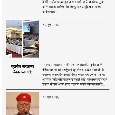
बॅन
दैनंदिन जीवनच बदलून जाणार आहे. तालिबानचे प्रमुख
आणि देशाचे सर्वोच्च नेते हिबतुल्लाह अखुंदझादा यांच्या
आदेशानंतर ..
१८ जून २०२६
Rural Roads India 2026 देशातील दुर्गम आणि
ग्रामीण भारताच्या
वंचित गावांना सर्व ऋतूंमध्ये सुरक्षित व अखंड रस्ते संपर्क
विकासाला गती;
उपलब्ध करून देण्यासाठी केंद्र सरकारने २०२६-२७ या
२०२६-२७ मध्ये २६
आर्थिक वर्षात मोठे पाऊल उचलले आहे. प्रधानमंत्री ग्राम
हजार किमी नव्या रस्त्यांचे
सडक योजना आणि इतर ग्रामीण संपर्क योजनांअंतर्गत ..
लक्ष्य!
१८ जून २०२६