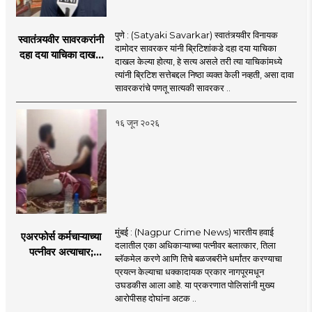
पुणे : (Satyaki Savarkar) स्वातंत्र्यवीर विनायक
स्वातंत्र्यवीर सावरकरांनी
दामोदर सावरकर यांनी ब्रिटिशांकडे दहा दया याचिका
दहा दया याचिका दाखल
दाखल केल्या होत्या, हे सत्य असले तरी त्या याचिकांमध्ये
केल्या, मात्र
त्यांनी ब्रिटिश सत्तेबद्दल निष्ठा व्यक्त केली नव्हती, असा दावा
ब्रिटिशांप्रति कधीही
सावरकरांचे पणतू सात्यकी सावरकर ..
निष्ठा व्यक्त केली नाही’!
पणतू सात्यकी सावरकर
१६ जून २०२६
यांनी न्यायालयात सादर
केला दावा
मुंबई : (Nagpur Crime News) भारतीय हवाई
एअरफोर्स कर्मचाऱ्याच्या
दलातील एका अधिकाऱ्याच्या पत्नीवर बलात्कार, तिला
पत्नीवर अत्याचार;
ब्लॅकमेल करणे आणि तिचे बळजबरीने धर्मांतर करण्याचा
नागपुरातील प्रकरणाने
प्रयत्न केल्याचा धक्कादायक प्रकार नागपूरमधून
उडवली खळबळ!
उघडकीस आला आहे. या प्रकरणात पोलिसांनी मुख्य
आरोपीसह दोघांना अटक ..