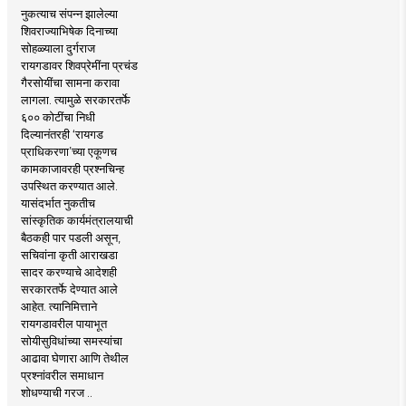
नुकत्याच संपन्न झालेल्या
शिवराज्याभिषेक दिनाच्या
सोहळ्याला दुर्गराज
रायगडावर शिवप्रेमींना प्रचंड
गैरसोयींचा सामना करावा
लागला. त्यामुळे सरकारतर्फे
६०० कोटींचा निधी
दिल्यानंतरही ‘रायगड
प्राधिकरणा’च्या एकूणच
कामकाजावरही प्रश्नचिन्ह
उपस्थित करण्यात आले.
यासंदर्भात नुकतीच
सांस्कृतिक कार्यमंत्रालयाची
बैठकही पार पडली असून,
सचिवांना कृती आराखडा
सादर करण्याचे आदेशही
सरकारतर्फे देण्यात आले
आहेत. त्यानिमित्ताने
रायगडावरील पायाभूत
सोयीसुविधांच्या समस्यांचा
आढावा घेणारा आणि तेथील
प्रश्नांवरील समाधान
शोधण्याची गरज ..