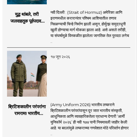
नवी दिल्ली : (Strait of Hormuz) अमेरिका आणि
युद्ध थांबले, तरी
इराणमधील करारानंतर पश्चिम आशियातील तणाव
जलवाहतुक पूर्वपदावर
निवळण्याची चिन्हे निर्माण झाली असून, होर्मुत्झ समुद्रधुनी
येण्यास होणार विलंब;
खुली होण्याचा मार्ग मोकळा झाला आहे. असे असले तरीही,
अडकलेल्या जहाजांना
या संघर्षामुळे विस्कळीत झालेला जागतिक तेल पुरवठा लगेच
कराराच्या शाश्वततेची
..
चिंता.
१७ जून २०२६
(Army Uniform 2026) भारतीय लष्कराने
ब्रिटिशकालीन परंपरांना
ब्रिटिशकालीन परंपरांपासून दूर जात भारतीय संस्कृती,
रामराम! भारतीय
आधुनिकता आणि व्यावहारिकतेला प्राधान्य देणारी ‘आर्मी
लष्कराची नवी ‘आर्मी
युनिफॉर्म २०२६’ ही नवी १७४ पानी नियमावली जाहीर केली
युनिफॉर्म २०२६’
आहे. या बदलांमुळे लष्कराच्या गणवेशात मोठे परिवर्तन होणार
नियमावली लागू
..