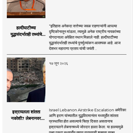
"इतिहास अनेकदा सत्तेच्या जवळ राहणाऱ्यांनी आपल्या
हल्दीघाटीच्या
दृष्टिकोनातून मांडला, त्यामुळे अनेक राष्ट्रीय नायकांच्या
युद्धासंदर्भातही तथ्यांचे
योगदानाला अपेक्षित स्थान मिळाले नाही. हल्दीघाटीच्या
पुनर्मूल्यांकन आवश्यक! :
युद्धासंदर्भातही तथ्यांचे पुनर्मूल्यांकन आवश्यक आहे. आज
सरसंघचालक डॉ.
देशभर महाराणा प्रताप यांची जयंती ..
मोहनजी भागवत
१७ जून २०२६
Israel Lebanon Airstrike Escalation अमेरिका
इस्रायलला शांतता
आणि इराण यांच्यातील युद्धविरामानंतर मध्यपूर्वेत शांतता
नकोशी? लेबनानवर
प्रस्थापित होत असल्याचे चित्र दिसत असतानाच
इस्रायलचा जोरदार
इस्रायलने लेबनानमध्ये जोरदार हल्ला केला. या हल्ल्यामुळे
हल्ला; चार जणांचा मृत्यू,
पुन्हा एकदा मध्यपूर्वेत तणाव वाढण्याची शक्यता व्यक्त ..