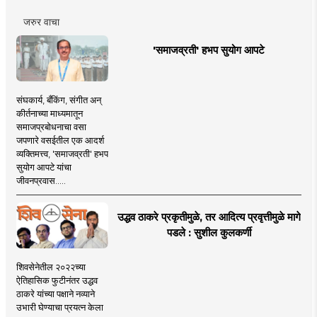
जरुर वाचा
'समाजव्रती' हभप सुयोग आपटे
संघकार्य, बँकिंग, संगीत अन्
कीर्तनाच्या माध्यमातून
समाजप्रबोधनाचा वसा
जपणारे वसईतील एक आदर्श
व्यक्तिमत्त्व, 'समाजव्रती' हभप
सुयोग आपटे यांचा
जीवनप्रवास.....
उद्धव ठाकरे प्रकृतीमुळे, तर आदित्य प्रवृत्तीमुळे मागे
पडले : सुशील कुलकर्णी
शिवसेनेतील २०२२च्या
ऐतिहासिक फुटीनंतर उद्धव
ठाकरे यांच्या पक्षाने नव्याने
उभारी घेण्याचा प्रयत्न केला