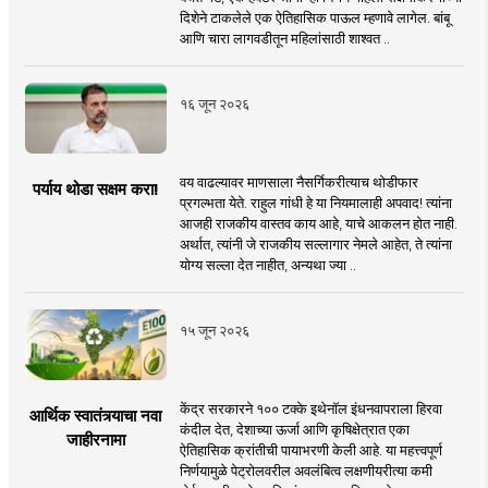
दिशेने टाकलेले एक ऐतिहासिक पाऊल म्हणावे लागेल. बांबू
आणि चारा लागवडीतून महिलांसाठी शाश्वत ..
१६ जून २०२६
वय वाढल्यावर माणसाला नैसर्गिकरीत्याच थोडीफार
पर्याय थोडा सक्षम करा!
प्रगल्भता येते. राहुल गांधी हे या नियमालाही अपवाद! त्यांना
आजही राजकीय वास्तव काय आहे, याचे आकलन होत नाही.
अर्थात, त्यांनी जे राजकीय सल्लागार नेमले आहेत, ते त्यांना
योग्य सल्ला देत नाहीत, अन्यथा ज्या ..
१५ जून २०२६
केंद्र सरकारने १०० टक्के इथेनॉल इंधनवापराला हिरवा
आर्थिक स्वातंत्र्याचा नवा
कंदील देत, देशाच्या ऊर्जा आणि कृषिक्षेत्रात एका
जाहीरनामा
ऐतिहासिक क्रांतीची पायाभरणी केली आहे. या महत्त्वपूर्ण
निर्णयामुळे पेट्रोलवरील अवलंबित्व लक्षणीयरीत्या कमी