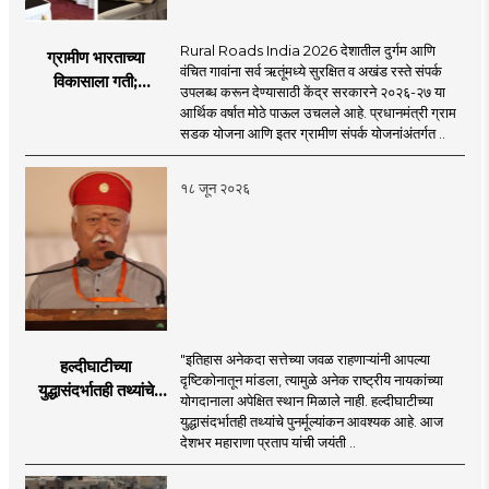
Rural Roads India 2026 देशातील दुर्गम आणि
ग्रामीण भारताच्या
वंचित गावांना सर्व ऋतूंमध्ये सुरक्षित व अखंड रस्ते संपर्क
विकासाला गती;
उपलब्ध करून देण्यासाठी केंद्र सरकारने २०२६-२७ या
२०२६-२७ मध्ये २६
आर्थिक वर्षात मोठे पाऊल उचलले आहे. प्रधानमंत्री ग्राम
हजार किमी नव्या रस्त्यांचे
सडक योजना आणि इतर ग्रामीण संपर्क योजनांअंतर्गत ..
लक्ष्य!
१८ जून २०२६
"इतिहास अनेकदा सत्तेच्या जवळ राहणाऱ्यांनी आपल्या
हल्दीघाटीच्या
दृष्टिकोनातून मांडला, त्यामुळे अनेक राष्ट्रीय नायकांच्या
युद्धासंदर्भातही तथ्यांचे
योगदानाला अपेक्षित स्थान मिळाले नाही. हल्दीघाटीच्या
पुनर्मूल्यांकन आवश्यक! :
युद्धासंदर्भातही तथ्यांचे पुनर्मूल्यांकन आवश्यक आहे. आज
सरसंघचालक डॉ.
देशभर महाराणा प्रताप यांची जयंती ..
मोहनजी भागवत