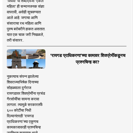
'विधवा' या शब्दाऐवजी 'एकल
महिला' ही सन्मानजनक संज्ञा
वापरावी, असेही सुचवण्यात
आले आहे. जगाचा आणि
संसाराचा रथ महिला आणि
पुरुष बरोबरीने हाकत असतात.
यात एक चाक जरी निखळले,
तरी संसारर..
‘रायगड प्राधिकरणा’च्या कामावर शिवप्रेमींकडूनच
प्रश्नचिन्ह का?
नुकत्याच संपन्न झालेल्या
शिवराज्याभिषेक दिनाच्या
सोहळ्याला दुर्गराज
रायगडावर शिवप्रेमींना प्रचंड
गैरसोयींचा सामना करावा
लागला. त्यामुळे सरकारतर्फे
६०० कोटींचा निधी
दिल्यानंतरही ‘रायगड
प्राधिकरणा’च्या एकूणच
कामकाजावरही प्रश्नचिन्ह
उपस्थित करण्यात आले.