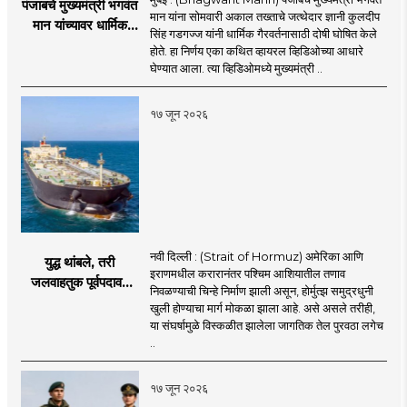
पंजाबचे मुख्यमंत्री भगवंत
मान यांना सोमवारी अकाल तख्ताचे जत्थेदार ज्ञानी कुलदीप
मान यांच्यावर धार्मिक
सिंह गडगज्ज यांनी धार्मिक गैरवर्तनासाठी दोषी घोषित केले
गैरवर्तनाचा ठपका!;अकाल
होते. हा निर्णय एका कथित व्हायरल व्हिडिओच्या आधारे
तख्ताच्या निर्णयाने मोठी
घेण्यात आला. त्या व्हिडिओमध्ये मुख्यमंत्री ..
खळबळ
१७ जून २०२६
नवी दिल्ली : (Strait of Hormuz) अमेरिका आणि
युद्ध थांबले, तरी
इराणमधील करारानंतर पश्चिम आशियातील तणाव
जलवाहतुक पूर्वपदावर
निवळण्याची चिन्हे निर्माण झाली असून, होर्मुत्झ समुद्रधुनी
येण्यास होणार विलंब;
खुली होण्याचा मार्ग मोकळा झाला आहे. असे असले तरीही,
अडकलेल्या जहाजांना
या संघर्षामुळे विस्कळीत झालेला जागतिक तेल पुरवठा लगेच
कराराच्या शाश्वततेची
..
चिंता.
१७ जून २०२६