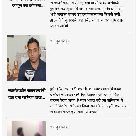
सातत्याने चढ-उतार अनुभवणाऱ्या सोन्याच्या दरांमध्ये
जाणून घ्या कोणत्या
बुधवारी १७ जूनला दिलासादायक घसरण नोंदवली गेली
शहरात काय दर?
आहे. सराफा बाजार उघडताच सोन्याच्या किमती कमी
झाल्याचे दिसून आले. २४ कॅरेट सोन्याच्या १० ग्रॅम दरात
२७० रुपयांची ..
१६ जून २०२६
पुणे : (Satyaki Savarkar) स्वातंत्र्यवीर विनायक
स्वातंत्र्यवीर सावरकरांनी
दामोदर सावरकर यांनी ब्रिटिशांकडे दहा दया याचिका
दहा दया याचिका दाखल
दाखल केल्या होत्या, हे सत्य असले तरी त्या याचिकांमध्ये
केल्या, मात्र
त्यांनी ब्रिटिश सत्तेबद्दल निष्ठा व्यक्त केली नव्हती, असा दावा
ब्रिटिशांप्रति कधीही
सावरकरांचे पणतू सात्यकी सावरकर ..
निष्ठा व्यक्त केली नाही’!
पणतू सात्यकी सावरकर
१६ जून २०२६
यांनी न्यायालयात सादर