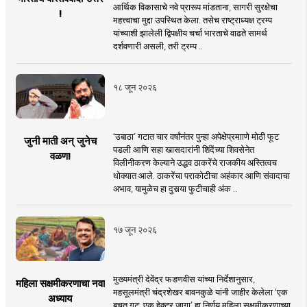
आर्थिक विकासाचे नवे प्रारूप मांडताना, सागरी सुरक्षेचा
!
महत्त्वाचा मुद्दा उपस्थित केला. तसेच राष्ट्राध्यक्ष ट्रम्प
यांच्याशी झालेली द्विपक्षीय चर्चा भारताचे वाढते सामर्थ
दर्शवणारी असली, तरी ट्रम्प ..
१८ जून २०२६
‘उबाठा’ गटात चार वर्षांनंतर पुन्हा अपेक्षेप्रमााणे मोठी फूट
जुनी माती अन् जुनेच
पडली आणि सहा खासदारांनी शिंदेंच्या शिवसेनेत
वळण!
विलीनीकरण केल्याने उद्धव ठाकरेंचे राजकीय अस्तित्वच
धोक्यात आले. ठाकरेंचा पराकोटीचा अहंकार आणि संवादाचा
अभाव, यामुळेच हा दुसर्‍या फुटीचाही अंक ..
१७ जून २०२६
मुख्यमंत्री देवेंद्र फडणवीस यांच्या निर्देशानुसार,
महिला सक्षमीकरणाचा नवा
महसूलमंत्री चंद्रशेखर बावनकुळे यांनी जाहीर केलेला ‘एक
अध्याय
बचत गट, एक हेक्टर जागा’ हा निर्णय महिला सक्षमीकरणाच्या