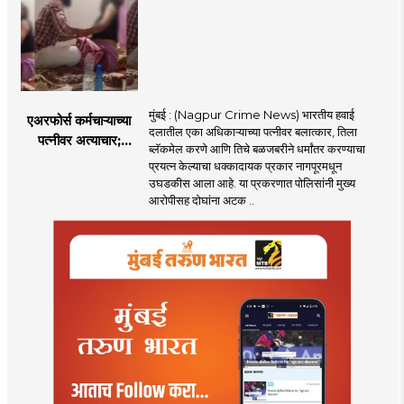
केला दावा
मुंबई : (Nagpur Crime News) भारतीय हवाई
एअरफोर्स कर्मचाऱ्याच्या
दलातील एका अधिकाऱ्याच्या पत्नीवर बलात्कार, तिला
पत्नीवर अत्याचार;
ब्लॅकमेल करणे आणि तिचे बळजबरीने धर्मांतर करण्याचा
नागपुरातील प्रकरणाने
प्रयत्न केल्याचा धक्कादायक प्रकार नागपूरमधून
उडवली खळबळ!
उघडकीस आला आहे. या प्रकरणात पोलिसांनी मुख्य
आरोपीसह दोघांना अटक ..