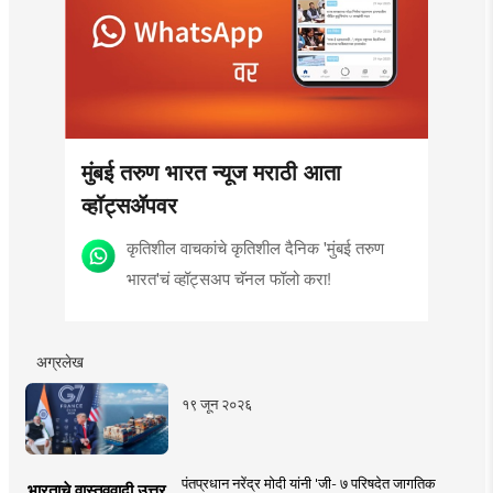
मुंबई तरुण भारत न्यूज मराठी आता
व्हॉट्सॲपवर
कृतिशील वाचकांचे कृतिशील दैनिक 'मुंबई तरुण
भारत'चं व्हॉट्सअप चॅनल फॉलो करा!
अग्रलेख
१९ जून २०२६
पंतप्रधान नरेंद्र मोदी यांनी 'जी- ७ परिषदेत जागतिक
भारताचे वास्तववादी उत्तर