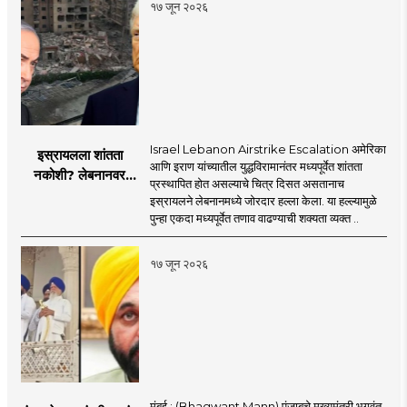
१७ जून २०२६
Israel Lebanon Airstrike Escalation अमेरिका
इस्रायलला शांतता
आणि इराण यांच्यातील युद्धविरामानंतर मध्यपूर्वेत शांतता
नकोशी? लेबनानवर
प्रस्थापित होत असल्याचे चित्र दिसत असतानाच
इस्रायलचा जोरदार
इस्रायलने लेबनानमध्ये जोरदार हल्ला केला. या हल्ल्यामुळे
हल्ला; चार जणांचा मृत्यू,
पुन्हा एकदा मध्यपूर्वेत तणाव वाढण्याची शक्यता व्यक्त ..
इराण-अमेरिकेत आरोप-
प्रत्यारोप
१७ जून २०२६
मुंबई : (Bhagwant Mann) पंजाबचे मुख्यमंत्री भगवंत