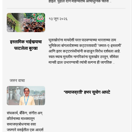
होईल. पुढील दोन महिन्यांतच अत्याधुनिक फ्लेस ..
१३ जून २०२६
घुसखोरांना मायदेशी परत पाठवण्याच्या भारताच्या ठाम
इस्लामिक भाईचार्‍याचा
भूमिकेला बांगलादेशच्या कट्टरतावादी ‘जमात-ए-इस्लामी’
फाटलेला बुरखा
आणि इतर कट्टरपंथीयांनी कडाडून विरोध दर्शवला आहे.
स्वतःच्याच मुस्लीम नागरिकांना घुसखोर ठरवून, सीमेवर
मानवी ढाल उभारण्याची त्यांची वल्गना ही जागतिक ..
जरुर वाचा
'समाजव्रती' हभप सुयोग आपटे
संघकार्य, बँकिंग, संगीत अन्
कीर्तनाच्या माध्यमातून
समाजप्रबोधनाचा वसा
जपणारे वसईतील एक आदर्श