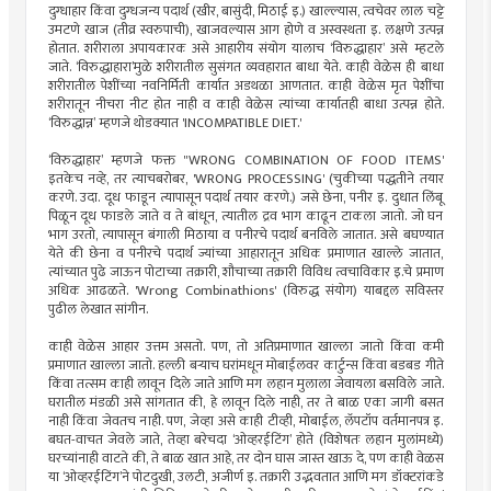
दुग्धाहार किंवा दुग्धजन्य पदार्थ (खीर, बासुंदी, मिठाई इ.) खाल्ल्यास, त्वचेवर लाल चट्टे
उमटणे खाज (तीव्र स्वरुपाची), खाजवल्यास आग होणे व अस्वस्थता इ. लक्षणे उत्पन्न
होतात. शरीराला अपायकारक असे आहारीय संयोग यालाच ‘विरुद्धाहार’ असे म्हटले
जाते. ‘विरुद्धाहारा’मुळे शरीरातील सुसंगत व्यवहारात बाधा येते. काही वेळेस ही बाधा
शरीरातील पेशींच्या नवनिर्मिती कार्यात अडथळा आणतात. काही वेळेस मृत पेशींचा
शरीरातून नीचरा नीट होत नाही व काही वेळेस त्यांच्या कार्यातही बाधा उत्पन्न होते.
‘विरुद्धान्न’ म्हणजे थोडक्यात 'INCOMPATIBLE DIET.'
‘विरुद्धाहार’ म्हणजे फक्त "WRONG COMBINATION OF FOOD ITEMS'
इतकेच नव्हे, तर त्याचबरोबर, 'WRONG PROCESSING' (चुकीच्या पद्धतीने तयार
करणे. उदा. दूध फाडून त्यापासून पदार्थ तयार करणे.) जसे छेना, पनीर इ. दुधात लिंबू
पिळून दूध फाडले जाते व ते बांधून, त्यातील द्रव भाग काढून टाकला जातो. जो घन
भाग उरतो, त्यापासून बंगाली मिठाया व पनीरचे पदार्थ बनविले जातात. असे बघण्यात
येते की छेना व पनीरचे पदार्थ ज्यांच्या आहारातून अधिक प्रमाणात खाल्ले जातात,
त्यांच्यात पुढे जाऊन पोटाच्या तक्रारी, शौचाच्या तक्रारी विविध त्वचाविकार इ.चे प्रमाण
अधिक आढळते. 'Wrong Combinathions' (विरुद्ध संयोग) याबद्दल सविस्तर
पुढील लेखात सांगीन.
काही वेळेस आहार उत्तम असतो. पण, तो अतिप्रमाणात खाल्ला जातो किंवा कमी
प्रमाणात खाल्ला जातो. हल्ली बर्‍याच घरांमधून मोबाईलवर कार्टुन्स किंवा बडबड गीते
किंवा तत्सम काही लावून दिले जाते आणि मग लहान मुलाला जेवायला बसविले जाते.
घरातील मंडळी असे सांगतात की, हे लावून दिले नाही, तर ते बाळ एका जागी बसत
नाही किंवा जेवतच नाही. पण, जेव्हा असे काही टीव्ही, मोबाईल, लॅपटॉप वर्तमानपत्र इ.
बघत-वाचत जेवले जाते, तेव्हा बरेचदा ‘ओव्हरईटिंग’ होते (विशेषतः लहान मुलांमध्ये)
घरच्यांनाही वाटते की, ते बाळ खात आहे, तर दोन घास जास्त खाऊ दे, पण काही वेळस
या ‘ओव्हरईटिंग’ने पोटदुखी, उलटी, अजीर्ण इ. तक्रारी उद्भवतात आणि मग डॉक्टरांकडे