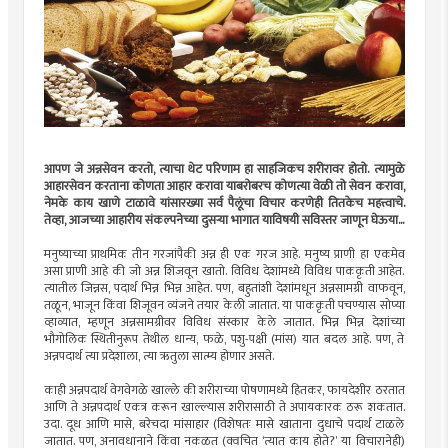
आपण जे अन्नसेवन करतो, त्याचा थेट परिणाम हा साहजिकच शरीरावर होतो. त्यामुळे
आहारसेवन करताना कोणता आहार करावा याबरोबरच कोणत्या वेळी तो सेवन करावा,
नेमके काय खाणे टाळावे यांसारख्या सर्व पैलूंचा विचार करणेही तितकेच महत्त्वाचे.
तेव्हा, आजच्या आहारीय संकल्पनेच्या दुसर्‍या भागात याविषयी सविस्तर जाणून घेऊया...
मनुष्याच्या प्राथमिक तीन गरजांपैकी अन्न ही एक गरज आहे. मनुष्य प्राणी हा एकमेव
असा प्राणी आहे की जो अन्न शिजवून खातो. विविध देशांमध्ये विविध पाककृती आहेत.
त्यातील जिन्नस, पदार्थ भिन्न भिन्न आहेत. पण, बहुतांशी देशांमधून अन्नसामग्री वाफवून,
तळून, भाजून किंवा शिजूवन व्यंजने तयार केली जातात. या पाककृती पचण्यास सोप्या
व्हाव्यात, म्हणून अन्नसामग्रीवर विविध संस्कार केले जातात. भिन्न भिन्न देशांच्या
भौगोलिक स्थितीनुरूप तेथील धान्य, फळे, पशु-पक्षी (मांस) यात बदल आहे. पण, ते
अन्नपदार्थ त्या प्रदेशाला, त्या ऋतुला सात्म्य होणार असते.
काही अन्नपदार्थ वेगवेगळे खाल्ले की शरीराच्या पोषणामध्ये हितकर, फायदेशीर ठरतात
आणि ते अन्नपदार्थ एकत्र करून खाल्ल्यास शरीरासाठी ते अपायकारक ठरू शकतात.
उदा. दूध आणि मासे, बरेचदा मांसाहार (विशेषतः मासे खाताना दुधाचे पदार्थ टाळले
जातात. पण, अनावधानाने किंवा नकळत (क्वचित ‘त्यात काय होते?’ या विचारानेही)