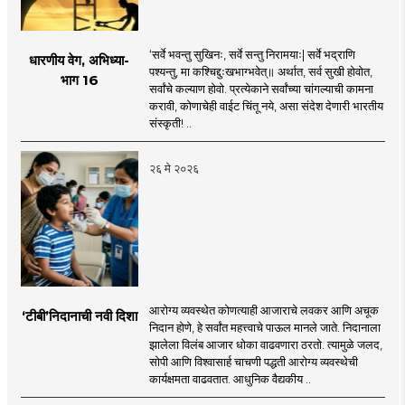
‘सर्वे भवन्तु सुखिनः, सर्वे सन्तु निरामयाः| सर्वे भद्राणि
धारणीय वेग, अभिध्या-
पश्यन्तु, मा कश्चिद्दुःखभाग्भवेत्‌‍॥ अर्थात, सर्व सुखी होवोत,
भाग 16
सर्वांचे कल्याण होवो. प्रत्येकाने सर्वांच्या चांगल्याची कामना
करावी, कोणाचेही वाईट चिंतू नये, असा संदेश देणारी भारतीय
संस्कृती! ..
२६ मे २०२६
आरोग्य व्यवस्थेत कोणत्याही आजाराचे लवकर आणि अचूक
‘टीबी’निदानाची नवी दिशा
निदान होणे, हे सर्वांत महत्त्वाचे पाऊल मानले जाते. निदानाला
झालेला विलंब आजार धोका वाढवणारा ठरतो. त्यामुळे जलद,
सोपी आणि विश्वासार्ह चाचणी पद्धती आरोग्य व्यवस्थेची
कार्यक्षमता वाढवतात. आधुनिक वैद्यकीय ..