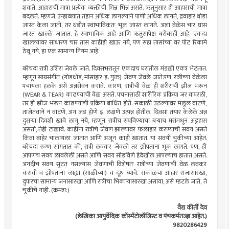
शकते. आहाराची मात्रा प्रत्येक व्यक्तीची भिन्न भिन्न असते. ऋतूनुसार ही आहाराची मात्रा
बदलते. म्हणजे, उन्हाळ्यात तहान अधिक लागल्याने पाणी अधिक लागते, द्रवाहार थोडा
जास्त केला जातो, तर थंडीत स्वाभाविकतः भूक जास्त लागते. अशा वेळेस चार घास
जास्त खाल्ले जातात. हे स्वाभाविक आहे आणि ऋतुसापेक्ष बरोबरही आहे. एकदा
खाल्ल्यावर साधारण चार तास काहीही खाऊ नये, पण सहा तासांच्या वर पोट रिकामे
ठेवू नये, हा एक सामान्य नियम आहे.
बरेचदा रात्री उशिरा जेवले जाते. दिवसभरातून एकदाच घरातील मंडळी एकत्र भेटतात.
म्हणून साग्रसंगीत (गोडधोड, मांसाहार इ. युक्त) जेवण जेवले जाते.पण, रात्रीच्या वेळेला
पचायला हलके असे अन्नसेवन करावे. कारण, रात्रीची वेळ ही शरीराची झीज भरून
(WEAR & TEAR) काढण्याची वेळ असते. पचनासाठी शारीरिक प्रक्रिया जर वापरली,
तर ही झीज भरून काढण्याची प्रक्रिया बाधित होते. सकाळी उठल्यावर मलूल वाटणे,
ताजेतवाने न वाटणे, अंग जड होणे इ. लक्षणे उत्पन्न होतील. दिवसा तयार केलेले अन्न
दुसर्‍या दिवशी खावे लागू नये, म्हणून रात्रीच संपविण्याचा बर्‍याच घरांमधून अट्टहास
असतो, तेही टाळावे. काहींना रात्रीचे जेवण झाल्यावर फलाहार करण्याची सवय असते
किंवा बाहेर चालायला जातात आणि अजून काही खातात. या सवयी चुकीच्या आहेत.
बरेचदा रुग्ण सांगतात की, रात्री लवकर जेवलो तर झोपताना भूक लागते. पण, ही
आपणच सवय लावलेली असते आणि सवय सोडविणे हेदेखील आपल्याच हातात असते.
अगदीच सवय सुटत नसल्यास जेवणाची विशेषतः रात्रीच्या जेवणाची वेळ लवकर
करावी व झोपताना लाह्या (साळीच्या) व दूध घ्यावे. सकाळचा आहार राजासारखा,
दुपारचा सामान्य जनासारखा आणि रात्रीचा भिकार्‍यासारखा असावा, असे म्हटले जाते, ते
चुकीचे नाही. (क्रमश:)
वैद्य कीर्ती देव
(लेखिका आयुर्वेदिक कॉस्मॅटोलॉजिस्ट व पंचकर्मतज्ज्ञ आहेत.)
9820286429