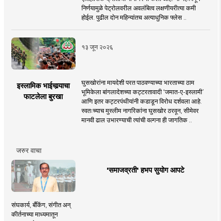
निर्णयामुळे पेट्रोलवरील अवलंबित्व लक्षणीयरीत्या कमी
होईल. पुढील दोन महिन्यांतच अत्याधुनिक फ्लेस ..
१३ जून २०२६
घुसखोरांना मायदेशी परत पाठवण्याच्या भारताच्या ठाम
इस्लामिक भाईचार्‍याचा
भूमिकेला बांगलादेशच्या कट्टरतावादी ‘जमात-ए-इस्लामी’
फाटलेला बुरखा
आणि इतर कट्टरपंथीयांनी कडाडून विरोध दर्शवला आहे.
स्वतःच्याच मुस्लीम नागरिकांना घुसखोर ठरवून, सीमेवर
मानवी ढाल उभारण्याची त्यांची वल्गना ही जागतिक ..
जरुर वाचा
'समाजव्रती' हभप सुयोग आपटे
संघकार्य, बँकिंग, संगीत अन्
कीर्तनाच्या माध्यमातून