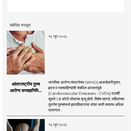
संबंधित मजकूर
१६ जून २०२६
जागतिक आरोग्य संघटनेच्या (WHO) आकडेवारीनुसार,
आंतरराष्ट्रीय पुरुष
हृदय व रक्तवाहिन्यांशी संबंधित आजारांमुळे
आरोग्य सप्ताहानिमित्त
(Cardiovascular Diseases - CVDs) दरवर्षी
हृदय आरोग्याबाबत
सुमारे 1.8 कोटी लोकांचा मृत्यू होतो. विशेष म्हणजे, महिलांच्या
जनजागृतीची आवश्यकता
तुलनेत पुरुषांमध्ये हृदयविकाराचा धोका कमी वयातच अधिक
प्रमाणात ..
१६ जून २०२६