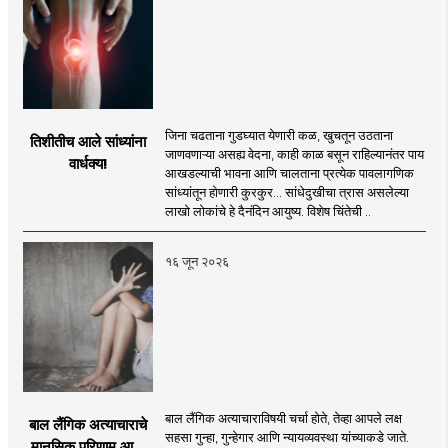
जिना चढताना गुडघ्यात येणारी कळ, खुचतून उठताना
तिशीतीच आले सांध्यांना
जाणवणाऱ्या असह्य वेदना, काही काळ बसून राहिल्यानंतर पाय
वार्धक्य!
आखडल्याची भावना आणि चालताना प्रत्येक पावलागणिक
सांध्यांतून होणारी कुरकुर... सांधेदुखीचा त्रास असलेल्या
लाखो लोकांचे हे दैनंदिन आयुष्य. विशेष चिंतेची ..
१६ जून २०२६
बाल लैंगिक अत्याचाराविषयी चर्चा होते, तेव्हा आपले लक्ष
बाल लैंगिक अत्याचाराचे
सहसा गुन्हा, गुन्हेगार आणि न्यायव्यवस्था यांच्याकडे जाते.
मानसिक परिणाम आणि