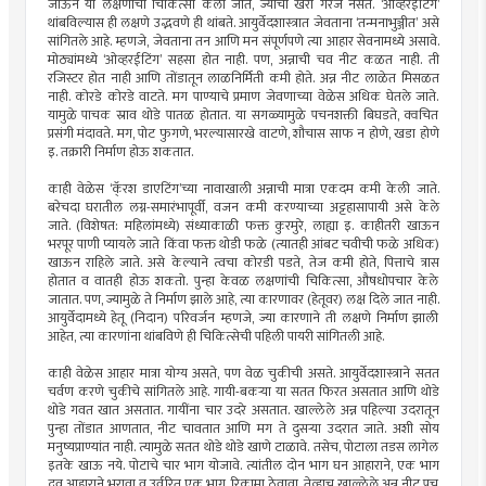
जाऊन या लक्षणांची चिकित्सा केली जाते, ज्याची खरी गरज नसते. ‘ओव्हरईटिंग’
थांबविल्यास ही लक्षणे उद्भवणे ही थांबते. आयुर्वेदशास्त्रात जेवताना ‘तन्मनाभुञ्जीत’ असे
सांगितले आहे. म्हणजे, जेवताना तन आणि मन संपूर्णपणे त्या आहार सेवनामध्ये असावे.
मोठ्यांमध्ये ‘ओव्हरईटिंग’ सहसा होत नाही. पण, अन्नाची चव नीट कळत नाही. ती
रजिस्टर होत नाही आणि तोंडातून लाळनिर्मिती कमी होते. अन्न नीट लाळेत मिसळत
नाही. कोरडे कोरडे वाटते. मग पाण्याचे प्रमाण जेवणाच्या वेळेस अधिक घेतले जाते.
यामुळे पाचक स्राव थोडे पातळ होतात. या सगळ्यामुळे पचनशक्ती बिघडते, क्वचित
प्रसंगी मंदावते. मग, पोट फुगणे, भरल्यासारखे वाटणे, शौचास साफ न होणे, खडा होणे
इ. तक्रारी निर्माण होऊ शकतात.
काही वेळेस ‘कॅ्रश डाएटिंग’च्या नावाखाली अन्नाची मात्रा एकदम कमी केली जाते.
बरेचदा घरातील लग्न-समारंभापूर्वी, वजन कमी करण्याच्या अट्टहासापायी असे केले
जाते. (विशेषत: महिलांमध्ये) संध्याकाळी फक्त कुरमुरे, लाह्या इ. काहीतरी खाऊन
भरपूर पाणी प्यायले जाते किंवा फक्त थोडी फळे (त्यातही आंबट चवीची फळे अधिक)
खाऊन राहिले जाते. असे केल्याने त्वचा कोरडी पडते, तेज कमी होते, पित्ताचे त्रास
होतात व वातही होऊ शकतो. पुन्हा केवळ लक्षणांची चिकित्सा, औषधोपचार केले
जातात. पण, ज्यामुळे ते निर्माण झाले आहे, त्या कारणावर (हेतूवर) लक्ष दिले जात नाही.
आयुर्वेदामध्ये हेतू (निदान) परिवर्जन म्हणजे, ज्या कारणाने ती लक्षणे निर्माण झाली
आहेत, त्या कारणांना थांबविणे ही चिकित्सेची पहिली पायरी सांगितली आहे.
काही वेळेस आहार मात्रा योग्य असते, पण वेळ चुकीची असते. आयुर्वेदशास्त्राने सतत
चर्वण करणे चुकीचे सांगितले आहे. गायी-बकर्‍या या सतत फिरत असतात आणि थोडे
थोडे गवत खात असतात. गायींना चार उदरे असतात. खाल्लेले अन्न पहिल्या उदरातून
पुन्हा तोंडात आणतात, नीट चावतात आणि मग ते दुसर्‍या उदरात जाते. अशी सोय
मनुष्यप्राण्यांत नाही. त्यामुळे सतत थोडे थोडे खाणे टाळावे. तसेच, पोटाला तडस लागेल
इतके खाऊ नये. पोटाचे चार भाग योजावे. त्यांतील दोन भाग घन आहाराने, एक भाग
द्रव आहाराने भरावा व उर्वरित एक भाग रिकामा ठेवावा. तेव्हाच खाल्लेले अन्न नीट पचू