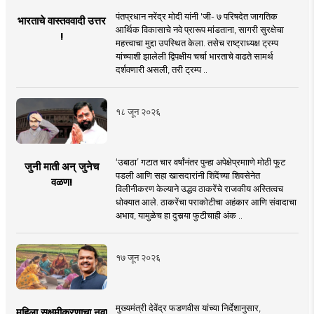
पंतप्रधान नरेंद्र मोदी यांनी 'जी- ७ परिषदेत जागतिक
भारताचे वास्तववादी उत्तर
आर्थिक विकासाचे नवे प्रारूप मांडताना, सागरी सुरक्षेचा
!
महत्त्वाचा मुद्दा उपस्थित केला. तसेच राष्ट्राध्यक्ष ट्रम्प
यांच्याशी झालेली द्विपक्षीय चर्चा भारताचे वाढते सामर्थ
दर्शवणारी असली, तरी ट्रम्प ..
१८ जून २०२६
‘उबाठा’ गटात चार वर्षांनंतर पुन्हा अपेक्षेप्रमााणे मोठी फूट
जुनी माती अन् जुनेच
पडली आणि सहा खासदारांनी शिंदेंच्या शिवसेनेत
वळण!
विलीनीकरण केल्याने उद्धव ठाकरेंचे राजकीय अस्तित्वच
धोक्यात आले. ठाकरेंचा पराकोटीचा अहंकार आणि संवादाचा
अभाव, यामुळेच हा दुसर्‍या फुटीचाही अंक ..
१७ जून २०२६
मुख्यमंत्री देवेंद्र फडणवीस यांच्या निर्देशानुसार,
महिला सक्षमीकरणाचा नवा