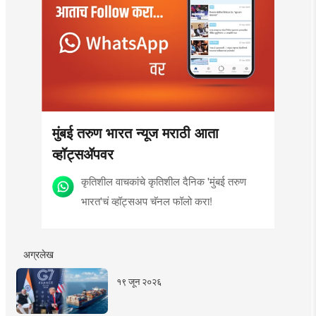
मुंबई तरुण भारत न्यूज मराठी आता
व्हॉट्सॲपवर
कृतिशील वाचकांचे कृतिशील दैनिक 'मुंबई तरुण
भारत'चं व्हॉट्सअप चॅनल फॉलो करा!
अग्रलेख
१९ जून २०२६