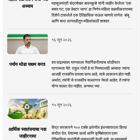
महसूलमंत्री चंद्रशेखर बावनकुळे यांनी जाहीर केलेला ‘एक
अध्याय
बचत गट, एक हेक्टर जागा’ हा निर्णय महिला सक्षमीकरणाच्या
दिशेने टाकलेले एक ऐतिहासिक पाऊल म्हणावे लागेल. बांबू
आणि चारा लागवडीतून महिलांसाठी शाश्वत ..
१६ जून २०२६
वय वाढल्यावर माणसाला नैसर्गिकरीत्याच थोडीफार
पर्याय थोडा सक्षम करा!
प्रगल्भता येते. राहुल गांधी हे या नियमालाही अपवाद! त्यांना
आजही राजकीय वास्तव काय आहे, याचे आकलन होत नाही.
अर्थात, त्यांनी जे राजकीय सल्लागार नेमले आहेत, ते त्यांना
योग्य सल्ला देत नाहीत, अन्यथा ज्या ..
१५ जून २०२६
केंद्र सरकारने १०० टक्के इथेनॉल इंधनवापराला हिरवा
आर्थिक स्वातंत्र्याचा नवा
कंदील देत, देशाच्या ऊर्जा आणि कृषिक्षेत्रात एका
जाहीरनामा
ऐतिहासिक क्रांतीची पायाभरणी केली आहे. या महत्त्वपूर्ण