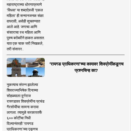
महाराष्ट्राच्या धोरणाप्रमाणे
'विधवा' या शब्दाऐवजी 'एकल
महिला' ही सन्मानजनक संज्ञा
वापरावी, असेही सुचवण्यात
आले आहे. जगाचा आणि
संसाराचा रथ महिला आणि
पुरुष बरोबरीने हाकत असतात.
यात एक चाक जरी निखळले,
तरी संसारर..
‘रायगड प्राधिकरणा’च्या कामावर शिवप्रेमींकडूनच
प्रश्नचिन्ह का?
नुकत्याच संपन्न झालेल्या
शिवराज्याभिषेक दिनाच्या
सोहळ्याला दुर्गराज
रायगडावर शिवप्रेमींना प्रचंड
गैरसोयींचा सामना करावा
लागला. त्यामुळे सरकारतर्फे
६०० कोटींचा निधी
दिल्यानंतरही ‘रायगड
प्राधिकरणा’च्या एकूणच