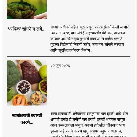
सध्या ‌‘अधिक‌’ महिना सुरु असून, त्याअनुषंगाने केली जाणारी
‘अधिक‌’ सांगणे न लगे...
उपासना, व्रत, दान यांचेही महत्त्वचर्चेत येते. पण, आजच्या
काळात आणखीन एक पुण्याचे काम आणि कर्तव्य म्हणजे
पुढच्या पिढीसाठी निरोगी शरीर, शांत मन, चांगले संस्कार
आणि सुरक्षित पर्यावरण निर्माण ..
०२ जून २०२६
आज धावपळ ही अनेकांच्या आयुष्याचा भाग झाली आहे. दोन
ऊर्जाक्षयाची बदलती
क्षणांची उसंत ही चैनीची बाब ठरावी, इतकी धावपळ माणूस
कारणे...
आज करू लागला असून, थकवा हादेखील जीवनाचा भाग
झाला आहे. त्याचे कारण म्हणून आपण बहुधा ताणतणाव,
अपुरी झोप किंवा धकाधकीची जीवनशैली यांनाच जबाबदार