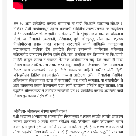
'एन-१०' असा सांकेतिक क्रमांक असणाऱ्या या मादी गिधाडाने खाद्याच्या शोधात १
नोव्हेंबर रोजी ताडोबामधून उड्डाण केल्याची माहिती'बीएनएचएस'च्या 'कॉन्झर्
वेशन
ब्रिडिंग स्पेशालिस्ट' डाॅ. काझवीन उमरीगर यांनी दै. 'मुंबई तरुण भारत'शी बोलताना
दिली. या गिधाडाने अमरावती, औरंगाबाद, पुणे, कोल्हापूर, गोवा असा १,२००
किलोमीटरचा प्रवास करत कारवार गाठल्याचे त्यांनी सांगितले. नवदलाच्या
तळाजवळच पा
ठीवर टॅग लावलेले गिधाड उतरल्याने काहीकाळ परिसरात
संवेदनशील वातावरण निर्माण झाले होते. मात्र, कर्नाटक वन विभागाने या गिधाडाची
माहिती काढून त्याला न पकडता नैसर्गिक अधिवासातच राहू दिले. सध्या ही मादी
गिधाड कारवार परिसरातच संचार करत असून आम्ही वन विभागाला तिला न पकडता
केवळ खाद्य टाकण्याचे आवाहन केले असल्याची माहिती उमरीगर यांनी दिली.
'कॉन्झर्वेशन ब्रिडिंग' प्रकल्पाअंतर्गत जन्मास आलेल्या अनेक गिधाडांना नैसर्गिक
अधिवासात सोडल्यानंतर खाद्य शोधण्यासाठी कष्ट करावे लागतात. या कष्टापोटीच ते
असा लांबवरचा प्रवास केल्यानंतर एका जागी खाद्याच्या प्रतिक्षेत बसून राहतात. अशा
पद्धतीने 'बीएनएचएस'ने ताडोबात सोडलेली एन-११ सांकेतिक क्रमांक असलेली मादी
गिधाड गुजरातला पोहोचली आहे.
'जीपीएस- जीएसएम' यंत्रणा म्हणजे काय?
पक्षी स्थलांतर अभ्यासाच्या आंतरराष्ट्रीय नियमांनुसार पक्ष्यांवर लावले जाणारे उपकरण
त्यांच्या वजनाच्या २ टक्के असणे अपेक्षित आहे. ’जीपीएस’ आणि ’जीएसएम’ यंत्राचे
वजन हे अनुक्रमे ३.५ ग्रॅम आणि १० ग्रॅम असते. त्यामुळे हे उपकरण लावण्यासाठी
मोठ्या पक्ष्यांची निवड केली जाते. या दोन्ही उपकरणांमुळे वायरलेस पद्धतीने पक्ष्यांच्या