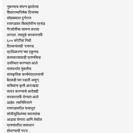
नुकत्याच संपन्न झालेल्या
शिवराज्याभिषेक दिनाच्या
सोहळ्याला दुर्गराज
रायगडावर शिवप्रेमींना प्रचंड
गैरसोयींचा सामना करावा
लागला. त्यामुळे सरकारतर्फे
६०० कोटींचा निधी
दिल्यानंतरही ‘रायगड
प्राधिकरणा’च्या एकूणच
कामकाजावरही प्रश्नचिन्ह
उपस्थित करण्यात आले.
यासंदर्भात नुकतीच
सांस्कृतिक कार्यमंत्रालयाची
बैठकही पार पडली असून,
सचिवांना कृती आराखडा
सादर करण्याचे आदेशही
सरकारतर्फे देण्यात आले
आहेत. त्यानिमित्ताने
रायगडावरील पायाभूत
सोयीसुविधांच्या समस्यांचा
आढावा घेणारा आणि तेथील
प्रश्नांवरील समाधान
शोधण्याची गरज ..