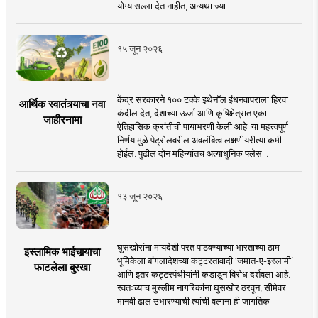
योग्य सल्ला देत नाहीत, अन्यथा ज्या ..
१५ जून २०२६
केंद्र सरकारने १०० टक्के इथेनॉल इंधनवापराला हिरवा
आर्थिक स्वातंत्र्याचा नवा
कंदील देत, देशाच्या ऊर्जा आणि कृषिक्षेत्रात एका
जाहीरनामा
ऐतिहासिक क्रांतीची पायाभरणी केली आहे. या महत्त्वपूर्ण
निर्णयामुळे पेट्रोलवरील अवलंबित्व लक्षणीयरीत्या कमी
होईल. पुढील दोन महिन्यांतच अत्याधुनिक फ्लेस ..
१३ जून २०२६
घुसखोरांना मायदेशी परत पाठवण्याच्या भारताच्या ठाम
इस्लामिक भाईचार्‍याचा
भूमिकेला बांगलादेशच्या कट्टरतावादी ‘जमात-ए-इस्लामी’
फाटलेला बुरखा
आणि इतर कट्टरपंथीयांनी कडाडून विरोध दर्शवला आहे.
स्वतःच्याच मुस्लीम नागरिकांना घुसखोर ठरवून, सीमेवर
मानवी ढाल उभारण्याची त्यांची वल्गना ही जागतिक ..