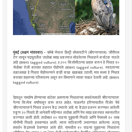
मुंबई (अक्षय मांडवकर) -
'बाॅम्बे नॅचरल हिस्ट्री सोसायटी'ने (बीएनएचएस) 'जीपीएस
टॅग' लावून चंद्रपूरातील 'ताडोबा व्याघ्र प्रकल्पा'त सोडलेल्या गिधाडाने कर्नाटक गाठले
आहे (BNHS tagged vulture). १,२०० किलोमीटरचा प्रवास करुन हे गिधाड १०
नोव्हेंबर रोजी कारवार शहारात पोहोचले (BNHS tagged vulture). नवदलाच्या
तळाजवळ हे गिधाड पोहोचल्याने काही काळ खळबळ उडाली, मात्र सध्या हे गिधाड
कारवार शहराच्या परिसरातच असून वन विभागाने त्यावर पाळत ठेवली आहे. (BNHS
tagged vulture)
देशातून नामशेष होण्याच्या वाटेवर असणाऱ्या गिधाडांच्या संवर्धनासाठी 'बीएनएचएस'
गेल्या कित्येक वर्षांपासून काम करत आहेत. याअंतर्गत हरिणायातील पिंजोर येथे
'बीएनएचएस'ने गिधाड प्रजनन केंद्र उभारले आहे. या केंद्रात प्रजनन करण्यात आलेली
एकूण २० गिधाडे ही जानेवारी महिन्यात ताडोबा आणि पेंच व्याघ्र प्रकल्पात स्थानांतरित
करण्यात आली होती. ताडोबात १० पांढऱ्या पुठ्ठ्याची गिधाडे आणि पेंचमध्ये १० लांब
चोचीची गिधाडे हलवण्यात आली. त्यांना याठिकाणी उभारण्यात आलेल्या जटायू
संवर्धन केंद्रामध्ये ठेवण्यात आले होते. यामधील १० पांढऱ्या पुठ्ठ्याच्या गिधाडांंना