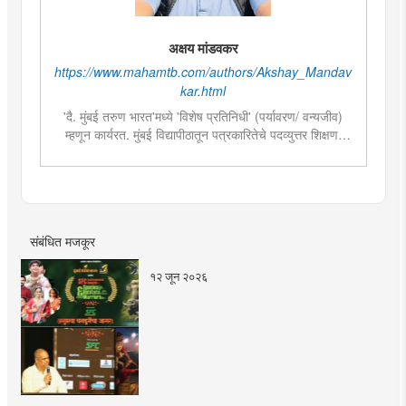
अक्षय मांडवकर
https://www.mahamtb.com/authors/Akshay_Mandav
kar.html
'दै. मुंबई तरुण भारत'मध्ये 'विशेष प्रतिनिधी' (पर्यावरण/ वन्यजीव)
म्हणून कार्यरत. मुंबई विद्यापीठातून पत्रकारितेचे पदव्युत्तर शिक्षण.
गेल्या तीन वर्षांपासून पत्रकारिता क्षेत्रात कार्यरत. पर्यावरण आणि
वन्यजीव क्षेत्राची आवड असल्याने त्यासंबंधीच्या वृत्तांकनामध्ये विशेष
रस. महाराष्ट्रातील महत्वाच्या वन्यजीव संवर्धन आणि संशोधन कार्यात
सहभाग. भारतीय शास्त्रीय नृत्यशैलीतील 'कथ्थक' नृत्यात विशेष
प्राविण्य. देशातील महत्वाच्या शास्त्रीय नृत्य महोत्सव आणि
संबंधित मजकूर
नृत्यविषयक टेलिव्हिजन मालिकांमध्ये सादरीकरण.
१२ जून २०२६