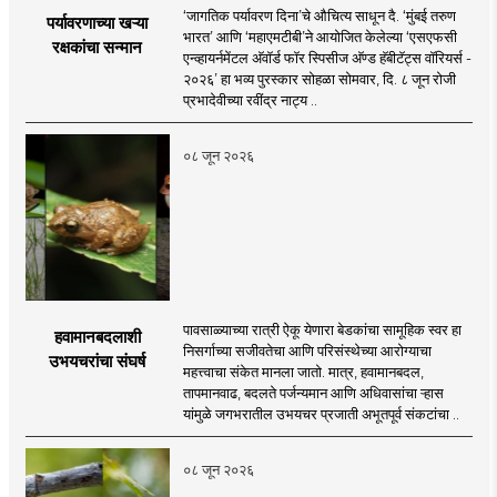
‘जागतिक पर्यावरण दिना’चे औचित्य साधून दै. ‘मुंबई तरुण
पर्यावरणाच्या खऱ्या
भारत’ आणि ‘महाएमटीबी’ने आयोजित केलेल्या ‘एसएफसी
रक्षकांचा सन्मान
एन्व्हायर्नमेंटल अ‍ॅवॉर्ड फॉर स्पिसीज अ‍ॅण्ड हॅबीटॅट्स वॉरियर्स -
२०२६’ हा भव्य पुरस्कार सोहळा सोमवार, दि. ८ जून रोजी
प्रभादेवीच्या रवींद्र नाट्य ..
०८ जून २०२६
पावसाळ्याच्या रात्री ऐकू येणारा बेडकांचा सामूहिक स्वर हा
हवामानबदलाशी
निसर्गाच्या सजीवतेचा आणि परिसंस्थेच्या आरोग्याचा
उभयचरांचा संघर्ष
महत्त्वाचा संकेत मानला जातो. मात्र, हवामानबदल,
तापमानवाढ, बदलते पर्जन्यमान आणि अधिवासांचा ऱ्हास
यांमुळे जगभरातील उभयचर प्रजाती अभूतपूर्व संकटांचा ..
०८ जून २०२६