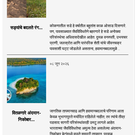
कोकणातील सडे हे वर्षातील बहुतांश काळ ओसाड दिसणारे.
सड्यांचे बदलते रंग...
पण, पावसाळ्यात जैवविविधतेने बहरणारे हे सडे अनोख्या
परिसंस्थेचा अधिवासदेखील आहेत. दुमळ वनस्पती, उभयचर
प्राणी, जलस्रोत आणि पारंपरिक शेती यांचे जीवनचक्र
पावसाशी घट्ट जोडलेले असताना, हवामानबदलामुळे ..
०८ जून २०२६
जागतिक तापमानवाढ आणि हवामानबदलाचे परिणाम आता
वितळणारे अंदमान-
केवळ भूभागापुरते मर्यादित राहिलेले नाहीत; तर त्यांचे तीव्र
निकोबार...
पडसाद सागरी परिसंस्थांवरही उमटू लागले आहेत.
भारताच्या जैवविविधतेचा अमूल्य ठेवा असलेल्या अंदमान-
निकोबार बेटांमध्ये वाढते समुद्री तापमान, प्रवाळ ..