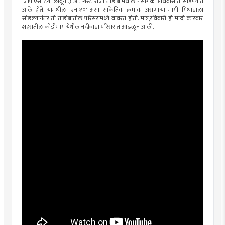
'जीपीएस टॅग' लावून ३ आॅगस्ट रोजी ताडोबामधील नैसर्गिक अधिवासात सोडण्यात
आले होते. यामधील 'एन-१०' असा सांकेतिक क्रमांक असणाऱ्या मागी गिधाडाला
सोडल्यानंतर ती ताडोबातील परिसरामध्ये वावरत होती. मात्र,रविवारी ही मादी कारवार
शहरातील कोडीभाग येथील नदीवाडा परिसरात आढळून आली.