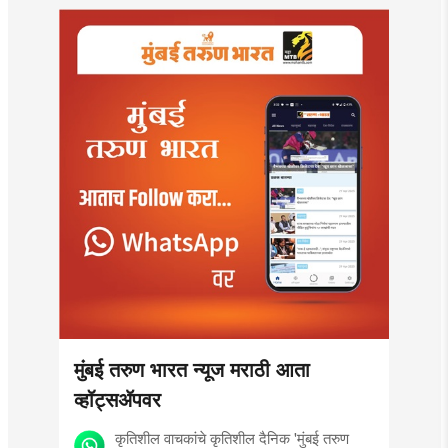
मुंबई तरुण भारत न्यूज मराठी आता
व्हॉट्सॲपवर
कृतिशील वाचकांचे कृतिशील दैनिक 'मुंबई तरुण