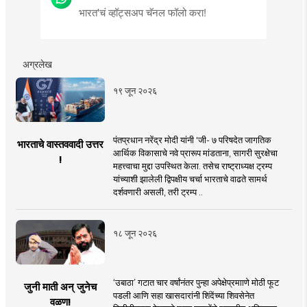
भारत'चं व्हॉट्सअप चॅनल फॉलो करा!
अग्रलेख
१९ जून २०२६
पंतप्रधान नरेंद्र मोदी यांनी 'जी- ७ परिषदेत जागतिक
भारताचे वास्तववादी उत्तर
आर्थिक विकासाचे नवे प्रारूप मांडताना, सागरी सुरक्षेचा
!
महत्त्वाचा मुद्दा उपस्थित केला. तसेच राष्ट्राध्यक्ष ट्रम्प
यांच्याशी झालेली द्विपक्षीय चर्चा भारताचे वाढते सामर्थ
दर्शवणारी असली, तरी ट्रम्प ..
१८ जून २०२६
‘उबाठा’ गटात चार वर्षांनंतर पुन्हा अपेक्षेप्रमााणे मोठी फूट
जुनी माती अन् जुनेच
पडली आणि सहा खासदारांनी शिंदेंच्या शिवसेनेत
वळण!