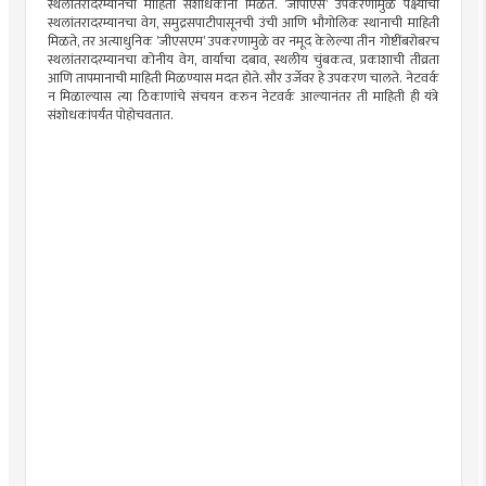
स्थलांतरादरम्यानची माहिती संशोधकांना मिळते. ’जीपीएस’ उपकरणामुळे पक्ष्याचा
स्थलांतरादरम्यानचा वेग, समुद्रसपाटीपासूनची उंची आणि भौगोलिक स्थानाची माहिती
मिळते, तर अत्याधुनिक ’जीएसएम’ उपकरणामुळे वर नमूद केलेल्या तीन गोष्टींबरोबरच
स्थलांतरादरम्यानचा कोनीय वेग, वार्याचा दबाव, स्थलीय चुंबकत्व, प्रकाशाची तीव्रता
आणि तापमानाची माहिती मिळण्यास मदत होते. सौर उर्जेवर हे उपकरण चालते. नेटवर्क
न मिळाल्यास त्या ठिकाणांचे संचयन करुन नेटवर्क आल्यानंतर ती माहिती ही यंत्रे
संशोधकांपर्यंत पोहोचवतात.