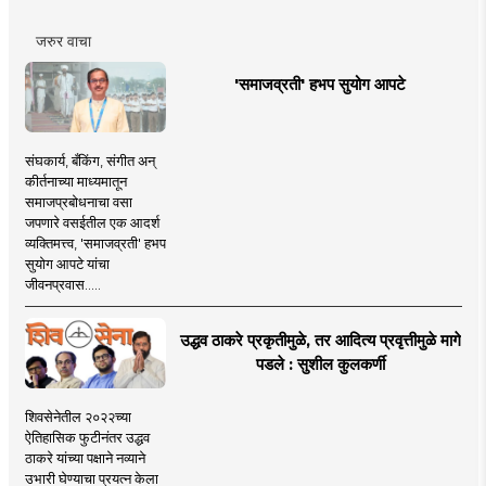
जरुर वाचा
'समाजव्रती' हभप सुयोग आपटे
संघकार्य, बँकिंग, संगीत अन्
कीर्तनाच्या माध्यमातून
समाजप्रबोधनाचा वसा
जपणारे वसईतील एक आदर्श
व्यक्तिमत्त्व, 'समाजव्रती' हभप
सुयोग आपटे यांचा
जीवनप्रवास.....
उद्धव ठाकरे प्रकृतीमुळे, तर आदित्य प्रवृत्तीमुळे मागे
पडले : सुशील कुलकर्णी
शिवसेनेतील २०२२च्या
ऐतिहासिक फुटीनंतर उद्धव
ठाकरे यांच्या पक्षाने नव्याने
उभारी घेण्याचा प्रयत्न केला