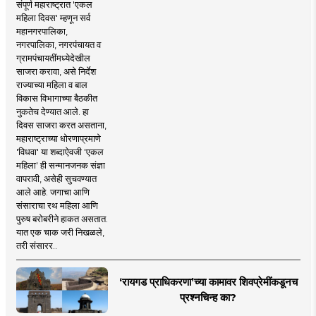
संपूर्ण महाराष्ट्रात 'एकल
महिला दिवस' म्हणून सर्व
महानगरपालिका,
नगरपालिका, नगरपंचायत व
ग्रामपंचायतींमध्येदेखील
साजरा करावा, असे निर्देश
राज्याच्या महिला व बाल
विकास विभागाच्या बैठकीत
नुकतेच देण्यात आले. हा
दिवस साजरा करत असताना,
महाराष्ट्राच्या धोरणाप्रमाणे
'विधवा' या शब्दाऐवजी 'एकल
महिला' ही सन्मानजनक संज्ञा
वापरावी, असेही सुचवण्यात
आले आहे. जगाचा आणि
संसाराचा रथ महिला आणि
पुरुष बरोबरीने हाकत असतात.
यात एक चाक जरी निखळले,
तरी संसारर..
‘रायगड प्राधिकरणा’च्या कामावर शिवप्रेमींकडूनच
प्रश्नचिन्ह का?