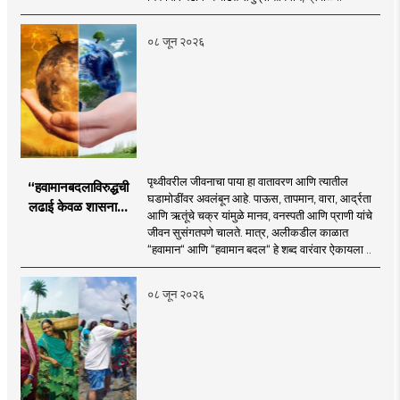
०८ जून २०२६
पृथ्वीवरील जीवनाचा पाया हा वातावरण आणि त्यातील
“हवामानबदलाविरुद्धची
घडामोडींवर अवलंबून आहे. पाऊस, तापमान, वारा, आर्द्रता
लढाई केवळ शासनाची
आणि ऋतूंचे चक्र यांमुळे मानव, वनस्पती आणि प्राणी यांचे
नाही; ती प्रत्येक गावाची,
जीवन सुसंगतपणे चालते. मात्र, अलीकडील काळात
प्रत्येक कुटुंबाची आणि
“हवामान“ आणि “हवामान बदल“ हे शब्द वारंवार ऐकायला ..
विशेषतः प्रत्येक युवकाची
जबाबदारी आहे.
०८ जून २०२६