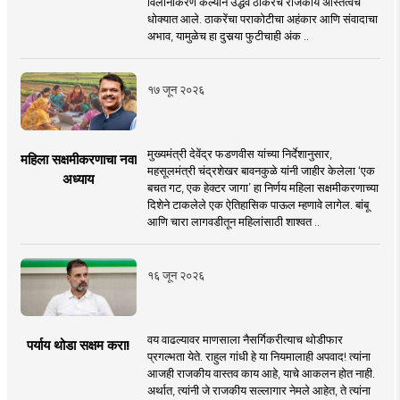
विलीनीकरण केल्याने उद्धव ठाकरेंचे राजकीय अस्तित्वच
धोक्यात आले. ठाकरेंचा पराकोटीचा अहंकार आणि संवादाचा
अभाव, यामुळेच हा दुसर्‍या फुटीचाही अंक ..
१७ जून २०२६
मुख्यमंत्री देवेंद्र फडणवीस यांच्या निर्देशानुसार,
महिला सक्षमीकरणाचा नवा
महसूलमंत्री चंद्रशेखर बावनकुळे यांनी जाहीर केलेला ‘एक
अध्याय
बचत गट, एक हेक्टर जागा’ हा निर्णय महिला सक्षमीकरणाच्या
दिशेने टाकलेले एक ऐतिहासिक पाऊल म्हणावे लागेल. बांबू
आणि चारा लागवडीतून महिलांसाठी शाश्वत ..
१६ जून २०२६
वय वाढल्यावर माणसाला नैसर्गिकरीत्याच थोडीफार
पर्याय थोडा सक्षम करा!
प्रगल्भता येते. राहुल गांधी हे या नियमालाही अपवाद! त्यांना
आजही राजकीय वास्तव काय आहे, याचे आकलन होत नाही.
अर्थात, त्यांनी जे राजकीय सल्लागार नेमले आहेत, ते त्यांना