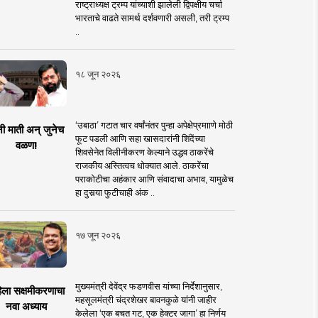
राष्ट्राध्यक्ष ट्रम्प यांच्याशी झालेली द्विपक्षीय चर्चा
भारताचे वाढते सामर्थ दर्शवणारी असली, तरी ट्रम्प
..
१८ जून २०२६
‘उबाठा’ गटात चार वर्षांनंतर पुन्हा अपेक्षेप्रमााणे मोठी
नी माती अन् जुनेच
फूट पडली आणि सहा खासदारांनी शिंदेंच्या
वळण!
शिवसेनेत विलीनीकरण केल्याने उद्धव ठाकरेंचे
राजकीय अस्तित्वच धोक्यात आले. ठाकरेंचा
पराकोटीचा अहंकार आणि संवादाचा अभाव, यामुळेच
हा दुसर्‍या फुटीचाही अंक ..
१७ जून २०२६
मुख्यमंत्री देवेंद्र फडणवीस यांच्या निर्देशानुसार,
िला सक्षमीकरणाचा
महसूलमंत्री चंद्रशेखर बावनकुळे यांनी जाहीर
नवा अध्याय
केलेला ‘एक बचत गट, एक हेक्टर जागा’ हा निर्णय