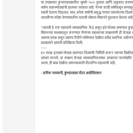
या उपक्रमात कुंभारवाड्यातील सुमारे ५०० कुशल आणि अकुशल कामगारांच
सर्वच लहानमोठ्यांनी हातभार लावला आहे. गेल्या काही वर्षांपासून सणासुद
पसंती देताना दिसतात. मात्र, अनेक वर्षांची समृद्ध परंपरा लाभलेल्या दि
धारावी'चा संदेश देण्यासाठीच धारावी सोशल मिशनने पुढाकार घेतला आहे
"धारावी हे एक महत्त्वाचे व्यावसायिक केंद्र असून इथे मोठ्या प्रमाण
मिशनच्या माध्यमातून करण्यात येणाऱ्या महत्त्वाच्या उपक्रमांची ही केव
आमचा प्रयत्न असून अशाच रीतीने भविष्यात देखील सदैव स्थानिक उद्योग
प्रवक्त्याने आपली प्रतिक्रिया दिली.
-----
१० लाख इतक्या मोठ्या प्रमाणात दिव्यांची निर्मिती करून त्यांच्या विक्
आभार मानतो. हा उपक्रम केवळ व्यावसायिकदृष्ट्या आम्हाला फायदेशीर 
आला, ही बाब देखील आमच्यासाठी तितकीच महत्त्वाची आहे.
- हनीफ गलवानी, कुंभारवाडा पॉटर असोसिएशन