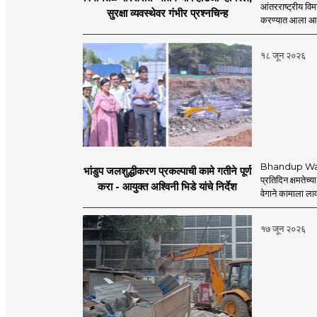
आंतरराष्ट्रीय व
सुरक्षा व्यवस्थेवर गंभीर प्रश्नचिन्ह
करण्यात आला आहे.
१८ जून २०२६
Bhandup Water
भांडुप जलशुद्धीकरण प्रकल्पाची कामे गतीने पूर्ण
प्रतिदिन क्षमतेच्य
करा - आयुक्त अश्विनी भिडे यांचे निर्देश
वेगाने कामाला लाव
१७ जून २०२६