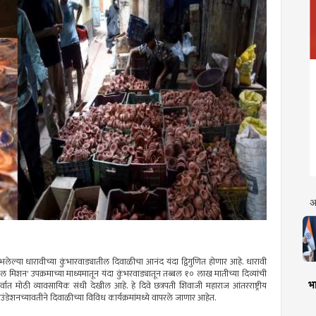
अ
ेल्या धारावीच्या कुंभारवाड्यातील दिवाळीचा आनंद यंदा द्विगुणित होणार आहे. धारावी
सोशल मिशन' उपक्रमाच्या माध्यमातून यंदा कुंभरवाड्यातून तब्बल १० लाख मातीच्या दिव्यांची
भा
त मोठी व्यावसायिक संधी देखील आहे. हे दिवे छत्रपती शिवाजी महाराज आंतरराष्ट्रीय
ंडेशनच्यावतीने दिवाळीच्या विविध कार्यक्रमांमध्ये वापरले जाणार आहेत.