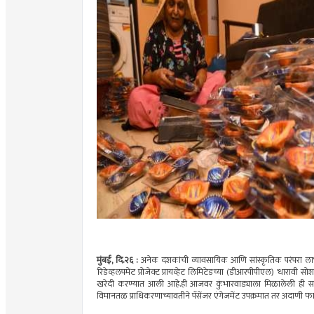
मुंबई, दि.२६ :
अनेक दशकांची व्यावसायिक आणि सांस्कृतिक परंपरा लाभल
रिडेव्हलपमेंट प्रोजेक्ट प्रायव्हेट लिमिटेडच्या (डीआरपीपीएल) 'धारावी 
खरेदी करण्यात आली आहे.ही आजवर कुंभारवाड्याला मिळालेली ही सर्वा
विमानतळ प्राधिकरणाच्यावतीने पॅसेंजर एंगेजमेंट उपक्रमात तर अदाणी फाउ