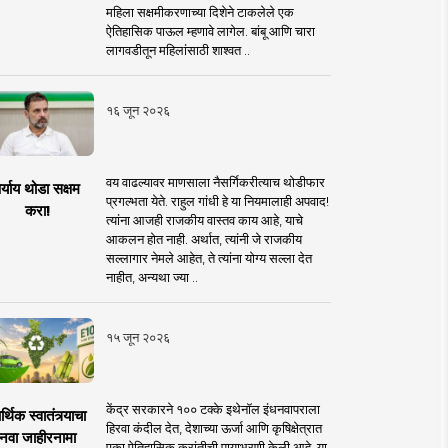
महिला सक्षमीकरणाच्या दिशेने टाकलेले एक
ऐतिहासिक पाऊल म्हणावे लागेल. बांबू आणि चारा
लागवडीतून महिलांसाठी शाश्वत ..
१६ जून २०२६
वय वाढल्यावर माणसाला नैसर्गिकरीत्याच थोडीफार
र्याय थोडा सक्षम
प्रगल्भता येते. राहुल गांधी हे या नियमालाही अपवाद!
करा!
त्यांना आजही राजकीय वास्तव काय आहे, याचे
आकलन होत नाही. अर्थात, त्यांनी जे राजकीय
सल्लागार नेमले आहेत, ते त्यांना योग्य सल्ला देत
नाहीत, अन्यथा ज्या ..
१५ जून २०२६
केंद्र सरकारने १०० टक्के इथेनॉल इंधनवापराला
्थिक स्वातंत्र्याचा
हिरवा कंदील देत, देशाच्या ऊर्जा आणि कृषिक्षेत्रात
नवा जाहीरनामा
एका ऐतिहासिक क्रांतीची पायाभरणी केली आहे. या