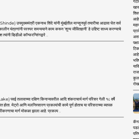
गटा
खास
शिव
आहे
Shinde) उपमुख्यमंत्री एकनाथ शिंदे यांनी मुंबईतील मान्सूनपूर्व तयारीचा आढावा घेत सर्व
महार
ीन यंत्रणांनी परस्पर समन्वयाने काम करून ‘शून्य जीवितहानी’ हे उद्दिष्ट साध्य करण्याचे
प्रा
देश त्यांनी व्हिडीओ कॉन्फरन्सिंगद्वारे ..
असले
पक्
टिक
आहे
भवि
याव
राज
कुलक
रोख
ake) पवई तलावाच्या दक्षिण किनाऱ्यावरील आदि शंकराचार्य मार्ग परिसर गेली १८ वर्षे
्षेत होता. मेट्रो आणि मलनिस्सारण प्रकल्पांची कामे पूर्ण होताच या परिसराच्या व्यापक
ोभीकरणाचा मार्ग मोकळा झाला आहे. प्रकल्प ..
कॅनड
पडल
परिष