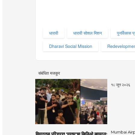
धारावी
धारावी सोशल मिशन
पुनर्विकास प
Dharavi Social Mission
Redevelopment
संबंधित मजकूर
१८ जून २०२६
Mumbai Airpo
विमानतळ परिसरात 'मातम'चा व्हिडिओ व्हायरल;