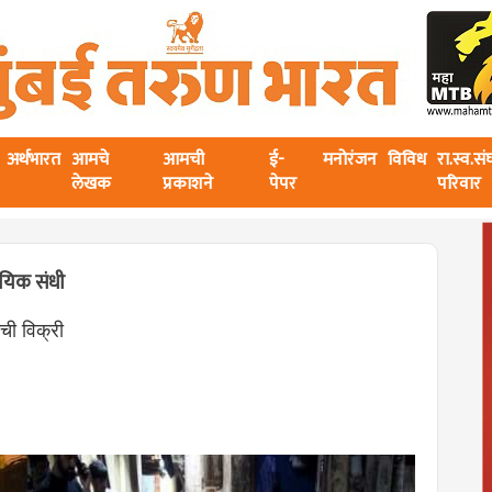
अर्थभारत
आमचे
आमची
ई-
मनोरंजन
विविध
रा.स्व.स
लेखक
प्रकाशने
पेपर
परिवार
ायिक संधी
ची विक्री