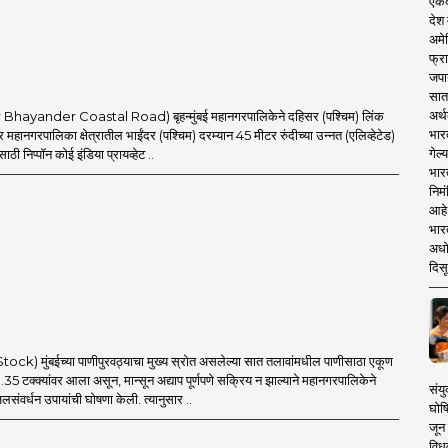
एकदा
देश
अमेर
फ्रा
जपा
सात
अर्थ
ar Bhayander Coastal Road) बृहन्मुंबई महानगरपालिकेने दहिसर (पश्चिम) लिंक
भार
र महानगरपालिका क्षेत्रातील भाईंदर (पश्चिम) दरम्यान 45 मीटर रुंदीच्या उन्नत (एलिव्हेटेड)
गेल्
साठी निप्पॉन कोई इंडिया प्रायव्हेट ..
भार
निमं
आहे.
भारत
अधो
दिसू
tock) मुंबईच्या पाणीपुरवठ्याचा मुख्य स्रोत असलेल्या सात तलावांमधील पाणीसाठा एकूण
0.35 टक्क्यांवर आला असून, मान्सून अद्याप पूर्णपणे सक्रिय न झाल्याने महानगरपालिकेने
संयु
संवर्धन उपायांची घोषणा केली. त्यानुसार ..
घोष
जून 
विधव