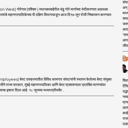
संघक
अन् 
 West) गोरेगाव (पश्चिम ) स्थानकाबाहेरील बंडू गोरे मार्गाच्या रुंदीकरणात अडथळा
माध्
कामांचे महानगरपालिकेच्या पी दक्षिण विभागाकडून आज दि१७ जून रोजी निष्कासन करण्यात
समा
जपण
आदर्
'सम
आपट
जीवन
mployees) बेस्ट उपक्रमातील विविध कामगार संघटनांनी स्थापन केलेल्या बेस्ट संयुक्त
शिव
ीने राज्य सरकार, मुंबई महानगरपालिका आणि बेस्ट प्रशासनाला प्रलंबित मागण्यांवर
ऐति
्याचा इशारा दिला आहे. १८ जूनच्या मध्यरात्रीपर्यंत ..
उद्ध
नव्य
प्रय
आता 
काही
राज
उडा