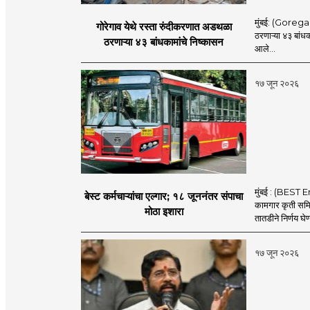
मुंबई: (Goregaon
गोरेगाव येथे रस्ता रुंदीकरणात अडथळा
ठरणाऱ्या ४३ बांध
ठरणाऱ्या ४३ बांधकामांचे निष्कासन
आले...
१७ जून २०२६
मुंबई : (BEST E
बेस्ट कर्मचाऱ्यांचा एल्गार; १८ जूननंतर संपाचा
कामगार कृती समित
मोठा इशारा
तातडीने निर्णय घेण
१७ जून २०२६