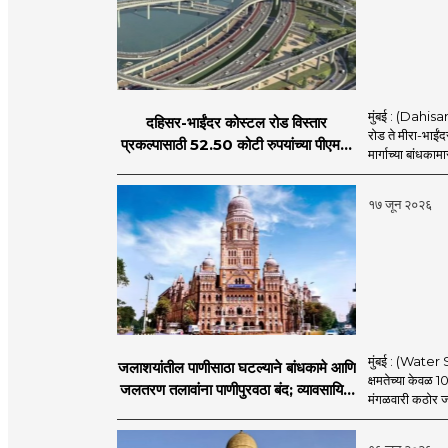
मुंबई : (Dahis
दहिसर-भाईंदर कोस्टल रोड विस्तार
रोड ते मीरा-भाईंद
प्रकल्पासाठी 52.50 कोटी रुपयांच्या पीएमसी
मार्गाच्या बांधकामा
प्रस्तावाला मंजुरीची प्रतीक्षा
१७ जून २०२६
मुंबई : (Water S
जलाशयांतील पाणीसाठा घटल्याने बांधकामे आणि
क्षमतेच्या केवळ 1
जलतरण तलावांना पाणीपुरवठा बंद; व्यावसायिक
मंगळवारी कठोर जल
वापरावरही निर्बंध