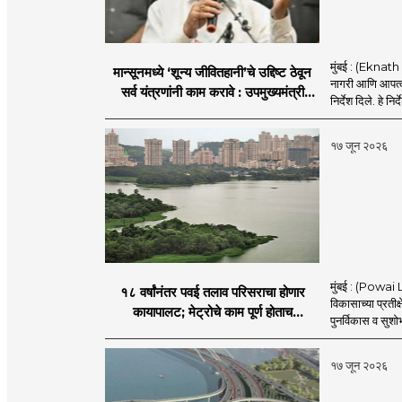
मुंबई : (Eknath 
मान्सूनमध्ये ‘शून्य जीवितहानी’चे उद्दिष्ट ठेवून
नागरी आणि आपत्काल
सर्व यंत्रणांनी काम करावे : उपमुख्यमंत्री
निर्देश दिले. हे निर्
एकनाथ शिंदे
१७ जून २०२६
मुंबई : (Powai L
१८ वर्षांनंतर पवई तलाव परिसराचा होणार
विकासाच्या प्रतीक
कायापालट; मेट्रोचे काम पूर्ण होताच
पुनर्विकास व सुश
पुनर्विकासाला सुरुवात;
१७ जून २०२६