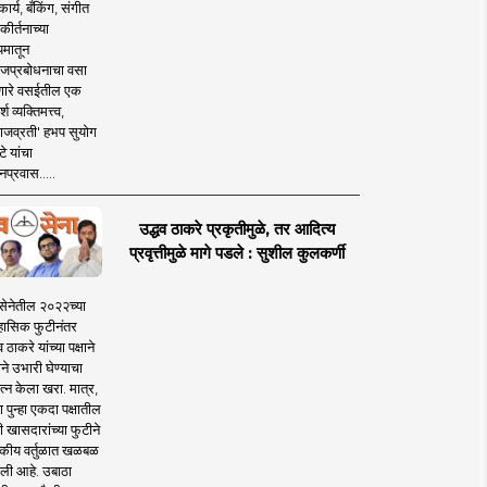
ार्य, बँकिंग, संगीत
कीर्तनाच्या
यमातून
जप्रबोधनाचा वसा
ारे वसईतील एक
श व्यक्तिमत्त्व,
ाजव्रती' हभप सुयोग
े यांचा
प्रवास.....
उद्धव ठाकरे प्रकृतीमुळे, तर आदित्य
प्रवृत्तीमुळे मागे पडले : सुशील कुलकर्णी
सेनेतील २०२२च्या
हासिक फुटीनंतर
व ठाकरे यांच्या पक्षाने
ाने उभारी घेण्याचा
त्न केला खरा. मात्र,
पुन्हा एकदा पक्षातील
 खासदारांच्या फुटीने
कीय वर्तुळात खळबळ
ली आहे. उबाठा