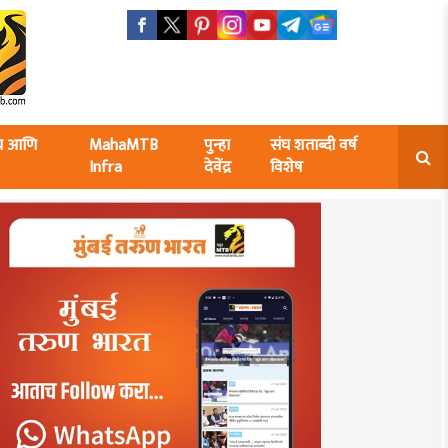
ंघ आणि
MahaMTB
पुन्हा
संघ शताब्दी वर्ष
Infra
देवेंद्र
विशेष