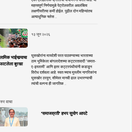
महत्त्वपूर्ण निर्णयामुळे पेट्रोलवरील अवलंबित्व
लक्षणीयरीत्या कमी होईल. पुढील दोन महिन्यांतच
अत्याधुनिक फ्लेस ..
१३ जून २०२६
घुसखोरांना मायदेशी परत पाठवण्याच्या भारताच्या
लामिक भाईचार्‍याचा
ठाम भूमिकेला बांगलादेशच्या कट्टरतावादी ‘जमात-
फाटलेला बुरखा
ए-इस्लामी’ आणि इतर कट्टरपंथीयांनी कडाडून
विरोध दर्शवला आहे. स्वतःच्याच मुस्लीम नागरिकांना
घुसखोर ठरवून, सीमेवर मानवी ढाल उभारण्याची
त्यांची वल्गना ही जागतिक ..
रुर वाचा
'समाजव्रती' हभप सुयोग आपटे