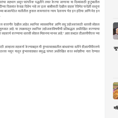
ा सहभाग असून पारंपरिक पद्धतीने तयार केल्या जाणाऱ्या या दिव्यांसाठी कुटुंबातील
ीच्या दिवसांत केवळ दिवेच नव्हे तर इतर बाबींसाठी देखील ग्राहक रेडिमेड परदेशी वस्तूंना
व्यांच्या बाजारपेठेत मातीतील कुशल कामगारांना न्याय देतानाच 'मेड इन इंडिया आणि मेड इन
.
ात कुशल कारागीर देखील आहेत. स्थानिक व्यावसायिक आणि लघु उद्योजकांसाठी धारावी सोशल
ळ सुरुवात आहे. या उपक्रमातून स्थानिक उद्योजकांविषयीची प्रतिबद्धता अधोरेखित करण्याचा
ांना सहकार्य करण्याचा धारावी सोशल मिशनचा मानस आहे." अशा शब्दांत डीआरपीपीएल च्या
रीसाठी आम्हाला सहकार्य केल्याबद्दल मी कुंभारवाड्यातील बांधवांच्या वतीने डीआरपीपीएलचे
जु
ठरला नसून यातून कुंभारवाड्यात समृद्ध परंपरा अधोरेखित करत स्वदेशीचा नारा देण्यात
मह