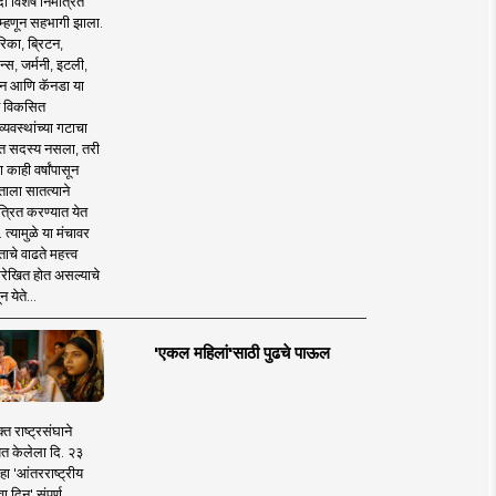
 विशेष निमंत्रित
 म्हणून सहभागी झाला.
िका, ब्रिटन,
न्स, जर्मनी, इटली,
न आणि कॅनडा या
 विकसित
व्यवस्थांच्या गटाचा
त सदस्य नसला, तरी
या काही वर्षांपासून
ताला सातत्याने
त्रित करण्यात येत
 त्यामुळे या मंचावर
ाचे वाढते महत्त्व
रेखित होत असल्याचे
न येते...
'एकल महिलां'साठी पुढचे पाऊल
क्त राष्ट्रसंघाने
ित केलेला दि. २३
हा 'आंतरराष्ट्रीय
ा दिन' संपूर्ण