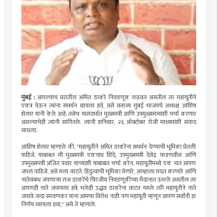
मुंबई :
आपल्याच घरातील अमित ठाकरे निवडणूक लढवत असतील तर महायूतीने
एकत्र येऊन त्यांना समर्थन द्यायला हवे, असे वक्तव्य मुंबई भाजपचे अध्यक्ष आशिष
शेलार यांनी केले आहे. तसेच यासंदर्भात मुख्यमंत्री आणि उपमुख्यमंत्र्यांशी चर्चा करणार
असल्याचेही त्यांनी सांगितले. त्यांनी शनिवार, २६ ऑक्टोबर रोजी माध्यमांशी संवाद
साधला.
आशिष शेलार म्हणाले की, "महायूतीने अमित ठाकरेंना समर्थन देण्याची भूमिका घेतली
पाहिजे. याबाबत मी मुख्यमंत्री एकनाथ शिंदे, उपमुख्यमंत्री देवेंद्र फडणवीस आणि
उपमुख्यमंत्री अजित पवार यांच्याशी याबाबत चर्चा करेन. महायूतीमध्ये एक नातं आपण
जपलं पाहिजे, असे मला वाटते. हिंदुत्वाची भूमिका घेणारे, आम्हाला मदत करणारे आणि
नातेसंबंध जपणाऱ्या राज ठाकरेंचे चिरंजीव निवडणूकीच्या मैदानात उतरले असतील तर
आपणही नाते जपायला हवे. भलेही उद्धव ठाकरेंना वाटत नसले तरी महायूतीने नाते
जपावे. सदा सरवणकर यांना आमचा विरोध नाही. पण महायूती म्हणून आपण सर्वांनी हा
निर्णय घ्यायला हवा," असे ते म्हणाले.