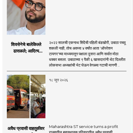
२०२२ सालची एकनाथ शिंदेंची पहिली बंडखोरी, उबाठा पचवू
शिवसेनेचे बालेकिल्ले
शकली नाही, तोच अवघ्या ४ वर्षांत आता 'ऑपरेशन
ढासळले; आदित्य
टायगर'च्या माध्यमातून पक्षाला दुसरा आणि सर्वात मोठा
ठाकरेंच्या नेतृत्वावरच
धक्का बसला. उबाठाच्या ९ पैकी ६ खासदारांनी थेट दिल्लीत
प्रश्नचिन्ह? ठाकरे ब्रँड
लोकसभा अध्यक्षांची भेट घेऊन वेगळ्या गटाची मागणी ..
नेमका कुठे चुकला?
१८ जून २०२६
Maharashtra ST service turns a profit
अवैध प्रवासी वाहतुकीवर
राज्यातील बसस्थानक परिसरातील अवैध प्रवासी