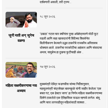
दर्शवणारी असली, तरी ट्रम्प ..
१८ जून २०२६
‘उबाठा’ गटात चार वर्षांनंतर पुन्हा अपेक्षेप्रमााणे मोठी फूट
जुनी माती अन् जुनेच
पडली आणि सहा खासदारांनी शिंदेंच्या शिवसेनेत
वळण!
विलीनीकरण केल्याने उद्धव ठाकरेंचे राजकीय अस्तित्वच
धोक्यात आले. ठाकरेंचा पराकोटीचा अहंकार आणि संवादाचा
अभाव, यामुळेच हा दुसर्‍या फुटीचाही अंक ..
१७ जून २०२६
मुख्यमंत्री देवेंद्र फडणवीस यांच्या निर्देशानुसार,
महिला सक्षमीकरणाचा नवा
महसूलमंत्री चंद्रशेखर बावनकुळे यांनी जाहीर केलेला ‘एक
अध्याय
बचत गट, एक हेक्टर जागा’ हा निर्णय महिला सक्षमीकरणाच्या
दिशेने टाकलेले एक ऐतिहासिक पाऊल म्हणावे लागेल. बांबू
आणि चारा लागवडीतून महिलांसाठी शाश्वत ..