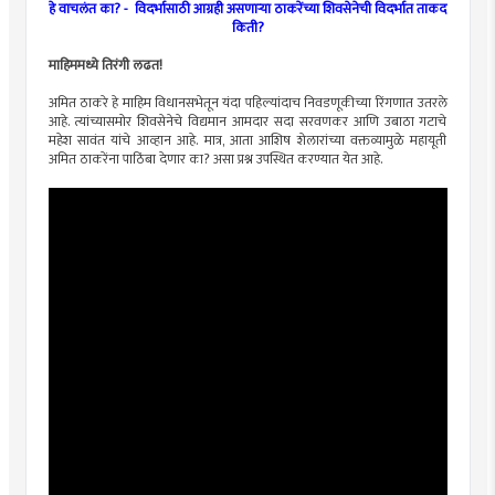
हे वाचलंत का? -
विदर्भासाठी आग्रही असणाऱ्या ठाकरेंच्या शिवसेनेची विदर्भात ताकद
किती?
माहिममध्ये तिरंगी लढत!
अमित ठाकरे हे माहिम विधानसभेतून यंदा पहिल्यांदाच निवडणूकीच्या रिंगणात उतरले
आहे. त्यांच्यासमोर शिवसेनेचे विद्यमान आमदार सदा सरवणकर आणि उबाठा गटाचे
महेश सावंत यांचे आव्हान आहे. मात्र, आता आशिष शेलारांच्या वक्तव्यामुळे महायूती
अमित ठाकरेंना पाठिंबा देणार का? असा प्रश्न उपस्थित करण्यात येत आहे.