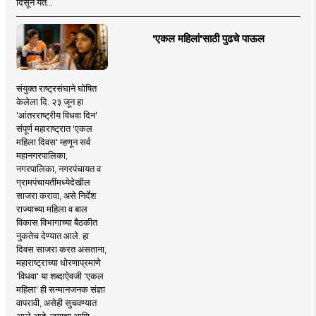
दिसून येते...
'एकल महिलां'साठी पुढचे पाऊल
संयुक्त राष्ट्रसंघाने घोषित
केलेला दि. २३ जून हा
'आंतरराष्ट्रीय विधवा दिन'
संपूर्ण महाराष्ट्रात 'एकल
महिला दिवस' म्हणून सर्व
महानगरपालिका,
नगरपालिका, नगरपंचायत व
ग्रामपंचायतींमध्येदेखील
साजरा करावा, असे निर्देश
राज्याच्या महिला व बाल
विकास विभागाच्या बैठकीत
नुकतेच देण्यात आले. हा
दिवस साजरा करत असताना,
महाराष्ट्राच्या धोरणाप्रमाणे
'विधवा' या शब्दाऐवजी 'एकल
महिला' ही सन्मानजनक संज्ञा
वापरावी, असेही सुचवण्यात
आले आहे. जगाचा आणि