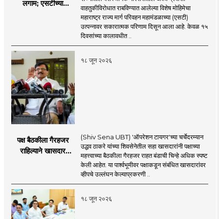
लगाम; एसटीच्या
वाहतुकीविरोधात राबविण्यात आलेल्या विशेष मोहिमेचा
उत्पन्नात १५ दिवसांत
महाराष्ट्र राज्य मार्ग परिवहन महामंडळाच्या (एसटी)
४३.८३ कोटींची वाढ!
उत्पन्नावर सकारात्मक परिणाम दिसून आला आहे. केवळ १५
दिवसांच्या कालावधीत ..
१८ जून २०२६
(Shiv Sena UBT) 'ऑपरेशन टायगर'च्या चर्चेदरम्यान
पक्ष बैठकीला गैरहजर
उद्धव ठाकरे यांच्या शिवसेनेतील सहा खासदारांनी पक्षाच्या
राहिल्याने खासदार
महत्त्वाच्या बैठकीला गैरहजर राहत बंडाची चिन्हे अधिक स्पष्ट
अपात्र ठरू शकतात का?
केली आहेत. या पार्श्वभूमीवर पक्षाकडून संबंधित खासदारांवर
व्हीप आणि कायदा नेमकं
व्हीपचे उल्लंघन केल्याप्रकरणी ..
काय सांगतो?
१८ जून २०२६