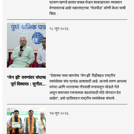
देण्यासारखा राऊत यांचा
प्रयत्न म्हणजे हातात कबाब घेऊन शाकाहारावर व्याख्यान
प्रयत्न - नवनाथ बन
देण्यासारखं आहे! महाराष्ट्राचा ‘गोलपीठा’ कोणी केला याची
चिंता ..
१८ जून २०२६
"देशाच्या नव्या म्हणजेच 'जेन झी' पिढीबद्दल राष्ट्रीय
'जेन झी' तरुणांवर संघाचा
स्वयंसेवक संघ प्रचंड आशावादी आहे. आजचे तरुण आपल्या
पूर्ण विश्वास! : सुनील
परंपरा आणि भारताच्या गौरवाशी मनापासून जोडले गेले
आंबेकर
असून समाजात रचनात्मक बदलांसाठी मोठे योगदान देत
आहेत", असे प्रतिपादन राष्ट्रीय स्वयंसेवक संघाचे ..
१७ जून २०२६