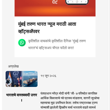
मुंबई तरुण भारत न्यूज मराठी आता
व्हॉट्सॲपवर
कृतिशील वाचकांचे कृतिशील दैनिक 'मुंबई तरुण
भारत'चं व्हॉट्सअप चॅनल फॉलो करा!
अग्रलेख
१९ जून २०२६
पंतप्रधान नरेंद्र मोदी यांनी 'जी- ७ परिषदेत जागतिक
भारताचे वास्तववादी उत्तर
आर्थिक विकासाचे नवे प्रारूप मांडताना, सागरी सुरक्षेचा
!
महत्त्वाचा मुद्दा उपस्थित केला. तसेच राष्ट्राध्यक्ष ट्रम्प
यांच्याशी झालेली द्विपक्षीय चर्चा भारताचे वाढते सामर्थ