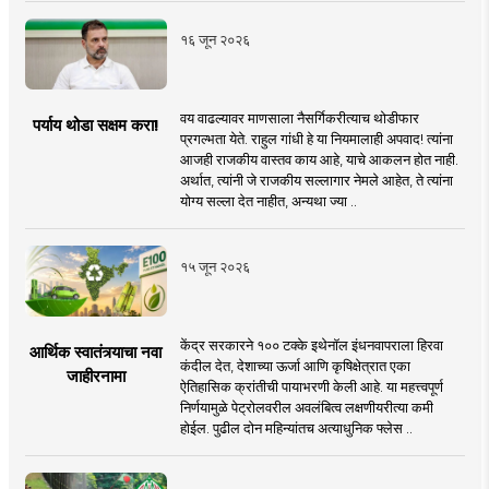
१६ जून २०२६
वय वाढल्यावर माणसाला नैसर्गिकरीत्याच थोडीफार
पर्याय थोडा सक्षम करा!
प्रगल्भता येते. राहुल गांधी हे या नियमालाही अपवाद! त्यांना
आजही राजकीय वास्तव काय आहे, याचे आकलन होत नाही.
अर्थात, त्यांनी जे राजकीय सल्लागार नेमले आहेत, ते त्यांना
योग्य सल्ला देत नाहीत, अन्यथा ज्या ..
१५ जून २०२६
केंद्र सरकारने १०० टक्के इथेनॉल इंधनवापराला हिरवा
आर्थिक स्वातंत्र्याचा नवा
कंदील देत, देशाच्या ऊर्जा आणि कृषिक्षेत्रात एका
जाहीरनामा
ऐतिहासिक क्रांतीची पायाभरणी केली आहे. या महत्त्वपूर्ण
निर्णयामुळे पेट्रोलवरील अवलंबित्व लक्षणीयरीत्या कमी
होईल. पुढील दोन महिन्यांतच अत्याधुनिक फ्लेस ..