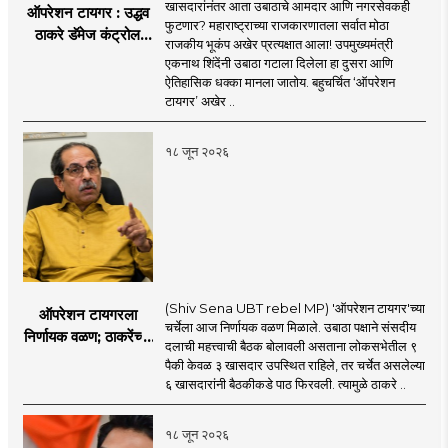
खासदारांनंतर आता उबाठाचे आमदार आणि नगरसेवकही
ऑपरेशन टायगर : उद्धव
फुटणार? महाराष्ट्राच्या राजकारणातला सर्वात मोठा
ठाकरे डॅमेज कंट्रोल
राजकीय भूकंप अखेर प्रत्यक्षात आला! उपमुख्यमंत्री
करण्यात सपशेल अपयशी!
एकनाथ शिंदेंनी उबाठा गटाला दिलेला हा दुसरा आणि
सहा खासदारांनंतर
ऐतिहासिक धक्का मानला जातोय. बहुचर्चित ‘ऑपरेशन
आमदारांसह नगरसेवकही
टायगर’ अखेर ..
शिंदेंकडे जाण्याच्या चर्चा
सुरू
१८ जून २०२६
(Shiv Sena UBT rebel MP) 'ऑपरेशन टायगर'च्या
ऑपरेशन टायगरला
चर्चेला आज निर्णायक वळण मिळाले. उबाठा पक्षाने संसदीय
निर्णायक वळण; ठाकरेंच्या
दलाची महत्त्वाची बैठक बोलावली असताना लोकसभेतील ९
बैठकीला ६ खासदार
पैकी केवळ ३ खासदार उपस्थित राहिले, तर चर्चेत असलेल्या
गैरहजर, थेट शिंदे सेनेत
६ खासदारांनी बैठकीकडे पाठ फिरवली. त्यामुळे ठाकरे ..
विलीन होण्याचा प्रस्ताव?
१८ जून २०२६