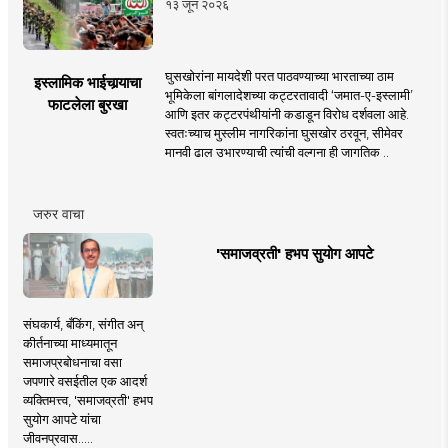
१३ जून २०२६
घुसखोरांना मायदेशी परत पाठवण्याच्या भारताच्या ठाम
इस्लामिक भाईचार्‍याचा
भूमिकेला बांगलादेशच्या कट्टरतावादी ‘जमात-ए-इस्लामी’
फाटलेला बुरखा
आणि इतर कट्टरपंथीयांनी कडाडून विरोध दर्शवला आहे.
स्वतःच्याच मुस्लीम नागरिकांना घुसखोर ठरवून, सीमेवर
मानवी ढाल उभारण्याची त्यांची वल्गना ही जागतिक ..
जरुर वाचा
'समाजव्रती' हभप सुयोग आपटे
संघकार्य, बँकिंग, संगीत अन्
कीर्तनाच्या माध्यमातून
समाजप्रबोधनाचा वसा
जपणारे वसईतील एक आदर्श
व्यक्तिमत्त्व, 'समाजव्रती' हभप
सुयोग आपटे यांचा
जीवनप्रवास.....