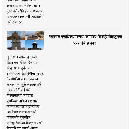
संसाराचा रथ महिला आणि
पुरुष बरोबरीने हाकत असतात.
यात एक चाक जरी निखळले,
तरी संसारर..
‘रायगड प्राधिकरणा’च्या कामावर शिवप्रेमींकडूनच
प्रश्नचिन्ह का?
नुकत्याच संपन्न झालेल्या
शिवराज्याभिषेक दिनाच्या
सोहळ्याला दुर्गराज
रायगडावर शिवप्रेमींना प्रचंड
गैरसोयींचा सामना करावा
लागला. त्यामुळे सरकारतर्फे
६०० कोटींचा निधी
दिल्यानंतरही ‘रायगड
प्राधिकरणा’च्या एकूणच
कामकाजावरही प्रश्नचिन्ह
उपस्थित करण्यात आले.
यासंदर्भात नुकतीच
सांस्कृतिक कार्यमंत्रालयाची
बैठकही पार पडली असून,