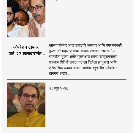
खासदारांनंतर आता उबाठाचे आमदार आणि नगरसेवकही
ऑपरेशन टायगर
फुटणार? महाराष्ट्राच्या राजकारणातला सर्वात मोठा
पार्ट-२? खासदारांनंतर
राजकीय भूकंप अखेर प्रत्यक्षात आला! उपमुख्यमंत्री
आता आमदार आणि
एकनाथ शिंदेंनी उबाठा गटाला दिलेला हा दुसरा आणि
नगरसेवकही शिंदेंच्या
ऐतिहासिक धक्का मानला जातोय. बहुचर्चित ‘ऑपरेशन
वाटेवर?
टायगर’ अखेर ..
१८ जून २०२६