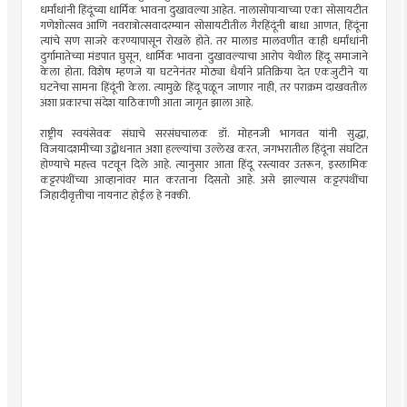
धर्मांधांनी हिंदूंच्या धार्मिक भावना दुखावल्या आहेत. नालासोपार्‍याच्या एका सोसायटीत
गणेशोत्सव आणि नवरात्रोत्सवादरम्यान सोसायटीतील गैरहिंदूंनी बाधा आणत, हिंदूंना
त्यांचे सण साजरे करण्यापासून रोखले होते. तर मालाड मालवणीत काही धर्मांधांनी
दुर्गामातेच्या मंडपात घुसून, धार्मिक भावना दुखावल्याचा आरोप येथील हिंदू समाजाने
केला होता. विशेष म्हणजे या घटनेनंतर मोठ्या धैर्याने प्रतिक्रिया देत एकजुटीने या
घटनेचा सामना हिंदूंनी केला. त्यामुळे हिंदू पळून जाणार नाही, तर पराक्रम दाखवतील
अशा प्रकारचा संदेश याठिकाणी आता जागृत झाला आहे.
राष्ट्रीय स्वयंसेवक संघाचे सरसंघचालक डॉ. मोहनजी भागवत यांनी सुद्धा,
विजयादशमीच्या उद्बोधनात अशा हल्ल्यांचा उल्लेख करत, जगभरातील हिंदूंना संघटित
होण्याचे महत्त्व पटवून दिले आहे. त्यानुसार आता हिंदू रस्त्यावर उतरून, इस्लामिक
कट्टरपंथींच्या आव्हानांवर मात करताना दिसतो आहे. असे झाल्यास कट्टरपंथींचा
जिहादीवृत्तीचा नायनाट होईल हे नक्की.