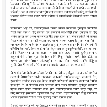
’इन्साफ कीमकारी छात्र-जनता’ या इस्लामिक संघटनेने की, दुर्गापूजेच्या सुट्ट्या रद्द न
केल्यास आणि मूर्ती विसर्जनासारखे उपक्रम थांबवले नाहीत, तर रस्त्यावर उतरून
आंदोलन करू अशी सरकारला उघड धमकी दिली. या संघटनेची आणखी एक मागणी
आहे की, भारत हा बांगलादेशचा राष्ट्रीय शत्रू असल्याने बांगलादेशातील हिंदू नागरिकांनी
भारताचा विरोध करत, पंडाल आणि मंदिरांमध्ये भारतविरोधी बॅनरबाजी करत घोषणा
द्याव्या..
उल्लेखनीय आहे की, बांगलादेशमध्ये दरवर्षी मोठ्या प्रमाणावर दुर्गापूजा आयोजित
केली जाते. यामध्ये हिंदू समुदाय पूर्ण उत्साहाने सहभागीही होतो. दुर्गापूजा हा हिंदू
धर्माचा प्रमुख सण असून, बांगलादेशातील आठ टक्के हिंदू लोकसंख्येद्वारे तो साजरा
केला जातो. पण यंदा काही कट्टरतावादी गटांनी धमक्या देऊन, हिंदू समाजात भितीचे
वातावरण निर्माण केले होते. बांगलादेशात दुर्गापूजेदरम्यान तणाव निर्माण होण्याची ही
पहिलीच वेळ नाही. गेल्या काही वर्षांत हिंदू समाजाला दुर्गापूजेच्या वेळी, अशा धमक्या
आणि हिंसाचाराचा सामना करावा लागला आहे. 2021 साली दुर्गापूजेदरम्यान,
कट्टरपंथीयांनी अनेक पूजा मंडपांवर आणि हिंदू मंदिरांवर हल्ले केले होते. या
हल्ल्यानंतर बांगलादेशवर आंतरराष्ट्रीय स्तरावर टीका झाली आणि हिंदूंच्या
सुरक्षिततेसाठी उपाययोजनेचे आवाहन बांगलादेश सरकारला करण्यात आले.
दि. 9 ऑक्टोबर रोजी बांगलादेशातील चितगाव येथील दुर्गापूजा मंडपात काही गैर हिंदू
तरुणांनी देशभक्तीपर गाणी गाण्याच्या बहाण्याने आयोजकांकडून परवानगी घेत,
इस्लामिक क्रांतीचा प्रचार सुरू केला. त्यामुळे याठिकाणी तणावाचे वातावरण निर्माण
झाले होते. दि. 11 ऑक्टोबर रोजी ढाकाच्या ताती बाजार परिसरात, दुर्गापूजा मंडपावर
पेट्रोल बॉम्बने हल्ला करण्यात आला होता. बांगलादेशातील केवळ हिंदूच नाही, तर
बौद्ध समाजही इस्लामिक कट्टरवाद्यांचे लक्ष्य बनला. कट्टरतावाद्यांमुळे बौद्ध समाजाला
आपला प्रमुख सण ’कथिन चिवर दान’ रद्द करावा लागला होता.
हे झाले बांगलादेशातले, मुंबईतसुद्धा नालासोपारा आणि मालाड मालवणी परिसरात,