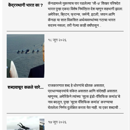
कॅनडामध्ये नुकत्याच पार पडलेल्या 'जी-७' शिखर परिषदेत
केंद्रस्थानी भारत का ?
भारत पुन्हा एकदा विशेष निमंत्रित देश म्हणून सहभागी झाला.
अमेरिका, ब्रिटन, फ्रान्स, जर्मनी, इटली, जपान आणि
कॅनडा या सात विकसित अर्थव्यवस्थांच्या गटाचा भारत
सदस्य नसला, तरी गेल्या काही वर्षांपासून ..
१८ जून २०२६
राजकारणात शब्द हे धोरणांचे द्योतक असतात,
शब्दावाचून कळले सारे...
प्राधान्यक्रमांचे संकेत असतात आणि संदेशही असतात.
म्हणूनच, अमेरिकेने त्यांच्या ‘यूएस इंडो-पॅसिफिक कमांड’चे
नाव बदलून, पुन्हा ‘यूएस पॅसिफिक कमांड’ करण्याचा
घेतलेला निर्णय दुर्लक्षित करता येत नाही. या एका शब्दाची ..
१७ जून २०२६