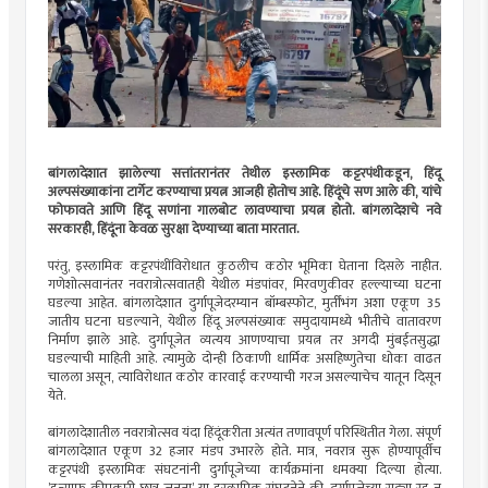
बांगलादेशात झालेल्या सत्तांतरानंतर तेथील इस्लामिक कट्टरपंथीकडून, हिंदू
अल्पसंख्याकांना टार्गेट करण्याचा प्रयत्न आजही होतोच आहे. हिंदूंचे सण आले की, यांचे
फोफावते आणि हिंदू सणांना गालबोट लावण्याचा प्रयत्न होतो. बांगलादेशचे नवे
सरकारही, हिंदूंना केवळ सुरक्षा देण्याच्या बाता मारतात.
परंतु, इस्लामिक कट्टरपंथींविरोधात कुठलीच कठोर भूमिका घेताना दिसले नाहीत.
गणेशोत्सवानंतर नवरात्रोत्सवातही येथील मंडपांवर, मिरवणुकीवर हल्ल्याच्या घटना
घडल्या आहेत. बांगलादेशात दुर्गापूजेदरम्यान बॉम्बस्फोट, मुर्तींभंग अशा एकूण 35
जातीय घटना घडल्याने, येथील हिंदू अल्पसंख्याक समुदायामध्ये भीतीचे वातावरण
निर्माण झाले आहे. दुर्गापूजेत व्यत्यय आणण्याचा प्रयत्न तर अगदी मुंबईतसुद्धा
घडल्याची माहिती आहे. त्यामुळे दोन्ही ठिकाणी धार्मिक असहिष्णुतेचा धोका वाढत
चालला असून, त्याविरोधात कठोर कारवाई करण्याची गरज असल्याचेच यातून दिसून
येते.
बांगलादेशातील नवरात्रोत्सव यंदा हिंदूंकरीता अत्यंत तणावपूर्ण परिस्थितीत गेला. संपूर्ण
बांगलादेशात एकूण 32 हजार मंडप उभारले होते. मात्र, नवरात्र सुरू होण्यापूर्वीच
कट्टरपंथी इस्लामिक संघटनांनी दुर्गापूजेच्या कार्यक्रमांना धमक्या दिल्या होत्या.