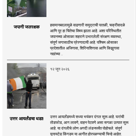
हवामानबदलामुळे वाढणारी समुद्राची पातळी, चक्रीवादळे
जपानी जलरक्षक
आणि पूर हा चिंतेचा विषय झाला आहे. अशा परिस्थितीत
जपानच्या ओसाका शहराने उभारलेली संरक्षण व्यवस्था,
संपूर्ण जगासाठीच प्रेरणादायी आहे. पश्चिम ओसाका
प्रदेशातील अजिगावा, शिरिनाशिगावा आणि किझुगावा
नद्यांच्या ..
१२ जून २०२६
उत्तर आयर्लंडमध्ये सध्या भयंकर दंगल सुरू आहे. घरांची
उत्तर आयर्लंडचा धडा!
तोडफोड, आग लावणे, वाहन पेटवणे असा सगळा उत्पात सुरू
आहे. या दंगलीचे लोण अगदी लंडनपर्यंत पोहोचले. संपूर्ण
युनायटेड किंगडम या आगीत होरपळण्याची चिन्हे आहेत.