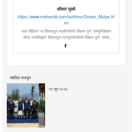
ओंकार मुळ्ये
https://www.mahamtb.com/authors/Omkar_Mulye.ht
ml
'मास मीडिया' या विषयातून पदवीपर्यंतचे शिक्षण पूर्ण.'कम्युनिकेशन
ॲण्ड जर्नालिझम' विषयातून पदव्युत्तरपर्यंतचे शिक्षण पूर्ण. सध्या
दै.'मुंबई तरुण भारत'मध्ये वेब उपसंपादक म्हणून कार्यरत. लिखाण,
संगीत, वाचन, फोटोग्राफी, इ.ची आवड.लिवोग्राफी भाषाशैलीत विशेष
प्रावीण्य.बालपणापासून रा.स्व.संघाचा स्वयंसेवक
संबंधित मजकूर
१९ जून २०२६