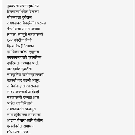
नुकत्याच संपन्न झालेल्या
शिवराज्याभिषेक दिनाच्या
सोहळ्याला दुर्गराज
रायगडावर शिवप्रेमींना प्रचंड
गैरसोयींचा सामना करावा
लागला. त्यामुळे सरकारतर्फे
६०० कोटींचा निधी
दिल्यानंतरही ‘रायगड
प्राधिकरणा’च्या एकूणच
कामकाजावरही प्रश्नचिन्ह
उपस्थित करण्यात आले.
यासंदर्भात नुकतीच
सांस्कृतिक कार्यमंत्रालयाची
बैठकही पार पडली असून,
सचिवांना कृती आराखडा
सादर करण्याचे आदेशही
सरकारतर्फे देण्यात आले
आहेत. त्यानिमित्ताने
रायगडावरील पायाभूत
सोयीसुविधांच्या समस्यांचा
आढावा घेणारा आणि तेथील
प्रश्नांवरील समाधान
शोधण्याची गरज ..