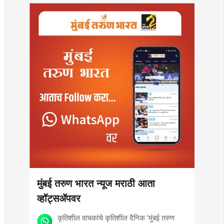
मुंबई तरुण भारत न्यूज मराठी आता
व्हॉट्सॲपवर
कृतिशील वाचकांचे कृतिशील दैनिक 'मुंबई तरुण