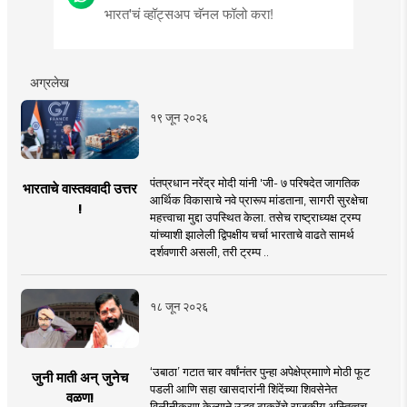
भारत'चं व्हॉट्सअप चॅनल फॉलो करा!
अग्रलेख
१९ जून २०२६
पंतप्रधान नरेंद्र मोदी यांनी 'जी- ७ परिषदेत जागतिक
भारताचे वास्तववादी उत्तर
आर्थिक विकासाचे नवे प्रारूप मांडताना, सागरी सुरक्षेचा
!
महत्त्वाचा मुद्दा उपस्थित केला. तसेच राष्ट्राध्यक्ष ट्रम्प
यांच्याशी झालेली द्विपक्षीय चर्चा भारताचे वाढते सामर्थ
दर्शवणारी असली, तरी ट्रम्प ..
१८ जून २०२६
‘उबाठा’ गटात चार वर्षांनंतर पुन्हा अपेक्षेप्रमााणे मोठी फूट
जुनी माती अन् जुनेच
पडली आणि सहा खासदारांनी शिंदेंच्या शिवसेनेत
वळण!
विलीनीकरण केल्याने उद्धव ठाकरेंचे राजकीय अस्तित्वच