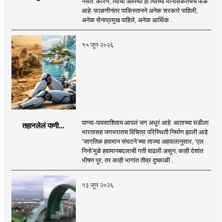
नसते. कारण, त्यांची अवस्था ही त्यांच्या मानसिकतेचेच फळ
आहे. फाळणीनंतर पाकिस्तानने अनेक सरकारे पाहिली,
अनेक सेनाप्रमुख पाहिले, अनेक आर्थिक ..
१५ जून २०२६
पाण्या-पावसाशिवाय आपलं जग अधुरं आहे. आताच्या घडीला
तहानलेलं पाणी...
भारतासह जगभरातच विचित्र परिस्थिती निर्माण झाली आहे.
‘जागतिक हवामान संघटने’च्या ताज्या अहवालानुसार, ‘एल
निनो’मुळे हवामानबदलाची गती वाढली असून, काही देशांत
भीषण पूर, तर काही भागांत तीव्र दुष्काळी ..
१३ जून २०२६