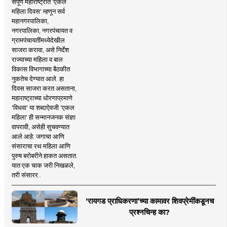
संपूर्ण महाराष्ट्रात 'एकल
महिला दिवस' म्हणून सर्व
महानगरपालिका,
नगरपालिका, नगरपंचायत व
ग्रामपंचायतींमध्येदेखील
साजरा करावा, असे निर्देश
राज्याच्या महिला व बाल
विकास विभागाच्या बैठकीत
नुकतेच देण्यात आले. हा
दिवस साजरा करत असताना,
महाराष्ट्राच्या धोरणाप्रमाणे
'विधवा' या शब्दाऐवजी 'एकल
महिला' ही सन्मानजनक संज्ञा
वापरावी, असेही सुचवण्यात
आले आहे. जगाचा आणि
संसाराचा रथ महिला आणि
पुरुष बरोबरीने हाकत असतात.
यात एक चाक जरी निखळले,
तरी संसारर..
‘रायगड प्राधिकरणा’च्या कामावर शिवप्रेमींकडूनच
प्रश्नचिन्ह का?