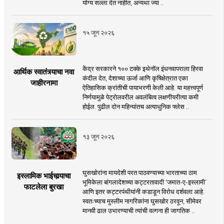
योग्य सल्ला देत नाहीत, अन्यथा ज्या ..
१५ जून २०२६
केंद्र सरकारने १०० टक्के इथेनॉल इंधनवापराला हिरवा
आर्थिक स्वातंत्र्याचा नवा
कंदील देत, देशाच्या ऊर्जा आणि कृषिक्षेत्रात एका
जाहीरनामा
ऐतिहासिक क्रांतीची पायाभरणी केली आहे. या महत्त्वपूर्ण
निर्णयामुळे पेट्रोलवरील अवलंबित्व लक्षणीयरीत्या कमी
होईल. पुढील दोन महिन्यांतच अत्याधुनिक फ्लेस ..
१३ जून २०२६
घुसखोरांना मायदेशी परत पाठवण्याच्या भारताच्या ठाम
इस्लामिक भाईचार्‍याचा
भूमिकेला बांगलादेशच्या कट्टरतावादी ‘जमात-ए-इस्लामी’
फाटलेला बुरखा
आणि इतर कट्टरपंथीयांनी कडाडून विरोध दर्शवला आहे.
स्वतःच्याच मुस्लीम नागरिकांना घुसखोर ठरवून, सीमेवर
मानवी ढाल उभारण्याची त्यांची वल्गना ही जागतिक ..