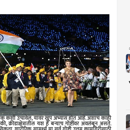
क कशी उंचावेल, यावर खूप अभ्यास होत आहे. अशाच काही
क्रीडाक्षेत्रातील यश हे बर्‍याच गोष्टींवर अवलंबून असते.
सिकता, शारीरिक सामर्थ्य या सर्व गोष्टी उत्तम कामगिरीसाठी