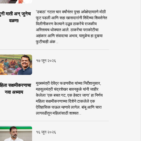
‘उबाठा’ गटात चार वर्षांनंतर पुन्हा अपेक्षेप्रमााणे मोठी
ुनी माती अन् जुनेच
फूट पडली आणि सहा खासदारांनी शिंदेंच्या शिवसेनेत
वळण!
विलीनीकरण केल्याने उद्धव ठाकरेंचे राजकीय
अस्तित्वच धोक्यात आले. ठाकरेंचा पराकोटीचा
अहंकार आणि संवादाचा अभाव, यामुळेच हा दुसर्‍या
फुटीचाही अंक ..
१७ जून २०२६
मुख्यमंत्री देवेंद्र फडणवीस यांच्या निर्देशानुसार,
हिला सक्षमीकरणाचा
महसूलमंत्री चंद्रशेखर बावनकुळे यांनी जाहीर
नवा अध्याय
केलेला ‘एक बचत गट, एक हेक्टर जागा’ हा निर्णय
महिला सक्षमीकरणाच्या दिशेने टाकलेले एक
ऐतिहासिक पाऊल म्हणावे लागेल. बांबू आणि चारा
लागवडीतून महिलांसाठी शाश्वत ..
१६ जून २०२६