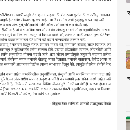
ज
सीटीएन3’ नावाची जनुके वेग, क्षमता, सहनशक्ती यांसारख्या गुणांसाठी कारणीभूत असतात.
त्यामुळे हे सर्वश्रेष्ठ खेळाला पूरकच आहेत. या विषयातील रुची हळूहळू वाढत आहे. जरी
बर्‍याच खेळाडूंचे, प्रशिक्षकांचे आणि क्रीडा संशोधकांचे लक्ष वेधले आहे.
तरी आहे. तो थोडा अधिक भाग जो सर्वश्रेष्ठ खेळाडू बनवतो तो हा अनुवांशिकतेचा असावा.
त्तम सुविधा मिळाल्या म्हणून ते दिग्गज झाले की, त्यांच्यात काही उपजत गुण होते?पण,
ा सर्वांना डावलल्यासारखे होते आणि तसे करणे योग्यदेखील ठरणार नाही.
खेळाडू हे पंजाबचे दिसून येतात. रेसलिंग म्हटले की, हरयाणाचे खेळाडू जास्त दिसतात. त्या
ापासून ते सुविधांपर्यंत सर्वच उपलब्ध होते. एखाद्या प्रदेशातील हवामान, जीवनशैली आणि
 आणि अनुवांशिक योजना घडली जाते. अशा जीवन प्रणालीमुळे जनुकांचे संक्रमण प्रत्येक
ाहरणार्थ, हॉकीच्या संघात पंजाबचे खेळाडू जास्त दिसतात. पंजाबचे वातावरण, तेथील आहार हा
गणारी आक्रमकतादेखील त्यांच्या स्वभावात दिसून येते. त्यामुळे तो प्रदेश हॉकीचे केंद्र
रदर्शन करत आहेत. यामागेदेखील अनुवांशिकता, संस्कृती आणि मानसिकता याचा वाटा आहे.
म
ढे येऊन आंतरराष्ट्रीय स्तरावर उत्कृष्ट कामगिरी करण्यामागे इतर अनेक करणे आहेत, जसे
ावर केंद्रित केले जाते. सरकारच्या विविध योजनांमुळे नोकरीच्या संधीही उपलब्ध होतात. या
्वजिद्दीच्या बळावर उत्तम कामगिरी करून दाखवतात.शेवटी अनुवांशिकता, राहण्याचे ठिकाण,
 आणि चिकाटी जो करेल, तोच सर्वश्रेष्ठ बनू शकेल.
- विदुला डेबर आणि डॉ. जानकी राजापुरकर देवळे