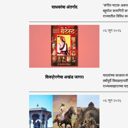
‘संगीत नाटक अकादमी’ 
साधकांचा अंतर्नाद
बहुमोल कामगिरी करणा
राज्यातील विविध कल
०६ जून २०२६
यादवांच्या काळात मं
शिवप्रेरणेचा अखंड जागर!
वर्षांपूर्वी शिवछत्
राज्यव्यवहाराच्या पत
०६ जून २०२६