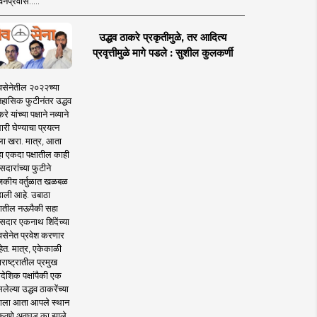
नप्रवास.....
उद्धव ठाकरे प्रकृतीमुळे, तर आदित्य
प्रवृत्तीमुळे मागे पडले : सुशील कुलकर्णी
वसेनेतील २०२२च्या
िहासिक फुटीनंतर उद्धव
रे यांच्या पक्षाने नव्याने
री घेण्याचा प्रयत्न
ला खरा. मात्र, आता
्हा एकदा पक्षातील काही
दारांच्या फुटीने
जकीय वर्तुळात खळबळ
ाली आहे. उबाठा
ातील नऊपैकी सहा
सदार एकनाथ शिंदेंच्या
वसेनेत प्रवेश करणार
ेत. मात्र, एकेकाळी
राष्ट्रातील प्रमुख
ादेशिक पक्षांपैकी एक
ेल्या उद्धव ठाकरेंच्या
्षाला आता आपले स्थान
कवणे अवघड का झाले