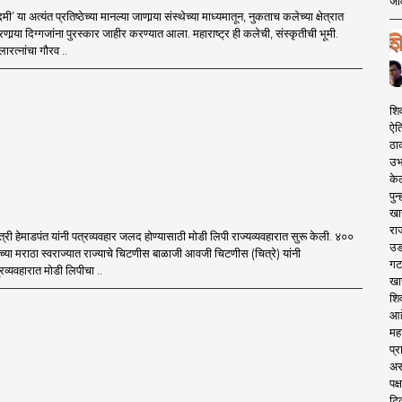
जीव
या अत्यंत प्रतिष्ठेच्या मानल्या जाणार्‍या संस्थेच्या माध्यमातून, नुकताच कलेच्या क्षेत्रात
र्‍या दिग्गजांना पुरस्कार जाहीर करण्यात आला. महाराष्ट्र ही कलेची, संस्कृतीची भूमी.
ारत्नांचा गौरव ..
शि
ऐत
ठाक
उभा
के
पुन
खास
रा
त्री हेमाडपंत यांनी पत्रव्यवहार जलद होण्यासाठी मोडी लिपी राज्यव्यवहारात सुरू केली. ४००
उड
रपतींच्या मराठा स्वराज्यात राज्याचे चिटणीस बाळाजी आवजी चिटणीस (चित्रे) यांनी
गट
्रव्यवहारात मोडी लिपीचा ..
खा
शि
आह
महा
प्र
असल
पक
टि