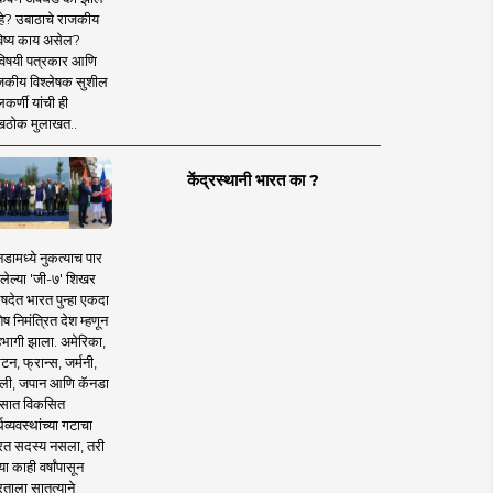
े? उबाठाचे राजकीय
िष्य काय असेल?
विषयी पत्रकार आणि
जकीय विश्लेषक सुशील
कर्णी यांची ही
खठोक मुलाखत..
केंद्रस्थानी भारत का ?
डामध्ये नुकत्याच पार
लेल्या 'जी-७' शिखर
िषदेत भारत पुन्हा एकदा
ेष निमंत्रित देश म्हणून
भागी झाला. अमेरिका,
िटन, फ्रान्स, जर्मनी,
ली, जपान आणि कॅनडा
 सात विकसित
थव्यवस्थांच्या गटाचा
रत सदस्य नसला, तरी
्या काही वर्षांपासून
रताला सातत्याने