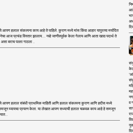
निम
आहे
भार
अध
दिस
ये आपण हलाल संकल्पना काय आहे ते पाहिले. कुराण मध्ये मांस किंवा आहार यापुरत्या मर्यादित
नेचा आज प्रचंड विस्तार झालाय.... नव्हे जाणीवपूर्वक केला गेलाय आणि आता खाद्य पदार्थ ते
' असा बराच पल्ला गाठला ..
संय
के
'आं
संप
महि
मह
नग
व ग
्ये आपण हलाल संबंधी प्राथमिक माहिती आणि हलाल संकल्पना कुराण आणि हदीस मध्ये
सा
 समजून घ्यायचा प्रयत्न केला. या लेखात आपण सध्याची हलाल चळवळ काय आहे हे समजून
राज
यात...
वि
नु
दि