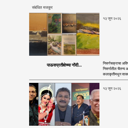
संबंधित मजकूर
१३ जून २०२६
निसर्गचक्राचा अव
पाऊसप्रतीक्षेच्या नोंदी...
निसर्गातील चैतन्य अ
कलाकृतीमधून साकार
१३ जून २०२६