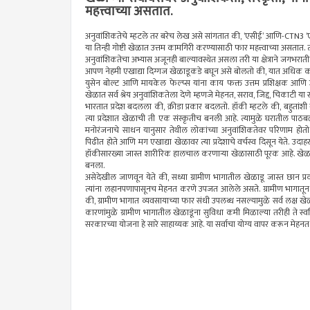
महत्त्वाच्या असतात.
अनुवांशिकतेचे म्हटले तर बरेच लेख असे सांगतात की, ‘एसीई’ आणि-CTN3 ‘ए
या तिन्ही गोष्टी खेळात उत्तम कामगिरी करण्यासाठी फार महत्त्वाच्या असतात. 
अनुवांशिकतेचा अभ्यास अजूनही बाल्यावस्थेत असला तरी या क्षेत्राने जगभरातील 
आपण नेहमी एखाद्या दिग्गज खेळाडूकडे बघून असे बोलतो की, यात अधिक काही
युसेन बोल्ट आणि मायकेल फेल्प्स यांना काय फक्त उत्तम प्रशिक्षक आणि उ
खेळात सर्व श्रेय अनुवांशिकतेला देणे म्हणजे मेहनत, सराव, जिद्द, चिकाटी य
भारतात प्रदेश बदलला की, क्रीडा प्रकार बदलतो. हॉकी म्हटले की, बहुतांशी 
त्या प्रदेशात खेळाची ती एक संस्कृतीच बनली आहे. त्यामुळे घरातील पाठबळ
मनोरंजनाचे साधन यानुसार तेथील लोकांच्या अनुवांशिकतेवर परिणाम होतो
पिढीत होते आणि मग एखाद्या खेळावर त्या प्रदेशाचे वर्चस्व दिसून येते. उद
हॉकीसारख्या जास्त शारीरिक हालचाल करणार्‍या खेळासाठी पूरक आहे. खेळात ला
बनला.
असेदेखील जाणवून येते की, सध्या ग्रामीण भागातील खेळाडू जास्त छान प्
त्यांना लहानपणापासूनच मेहनत करणे उपजत आलेले असते. ग्रामीण भागातून पु
की, ग्रामीण भागात व्यवसायाच्या फार संधी उपलब्ध नसल्यामुळे सर्व लक्ष खेळ
कारणांमुळे ग्रामीण भागातील खेळाडूंना सुविधा कमी मिळाल्या तरीही ते स
सरकारच्या योजना हे सारे साहाय्यक आहे. या सर्वाचा योग्य वापर करून मेहनत