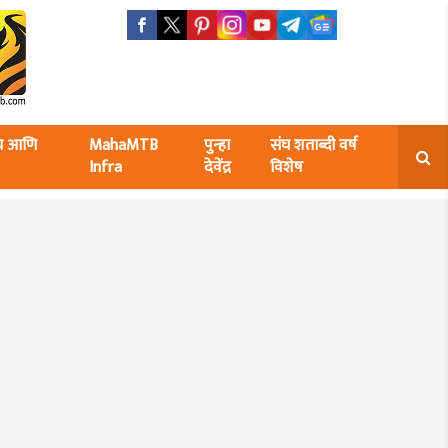
ंघ आणि
MahaMTB
पुन्हा
संघ शताब्दी वर्ष
Infra
देवेंद्र
विशेष