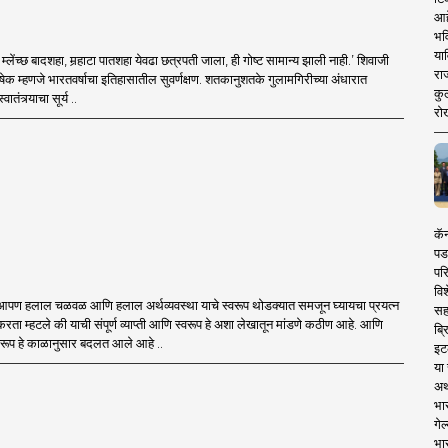
आह
भव
या
वर म्लेंच्छ बादशहा, मर्‍हाटा पातशहा येवढा छत्रपती जाला, ही गोष्ट सामान्य झाली नाही.’ शिवाजी
रा
िषेक म्हणजे भारतवर्षाचा इतिहासातील सुवर्णक्षण. शतकानुशतके गुलामगिरीच्या अंधारात
कुल
ातंत्र्याचा सूर्य ..
रो
कॅन
पड
पर
विश
आपण हलाल चळवळ आणि हलाल अर्थव्यवस्था याचे स्वरूप थोडक्यात समजून घ्यायचा प्रयत्न
सह
करता म्हटले की याची संपूर्ण व्याप्ती आणि स्वरूप हे अशा लेखातून मांडणे कठीण आहे. आणि
ब्र
स्वरूप हे काळानुसार बदलत आले आहे ..
इट
या
अर्
भा
गेल
भा