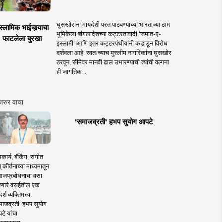
घुसखोरांना मायदेशी परत पाठवण्याच्या भारताच्या ठाम
स्लामिक भाईचार्‍याचा
भूमिकेला बांगलादेशच्या कट्टरतावादी ‘जमात-ए-
फाटलेला बुरखा
इस्लामी’ आणि इतर कट्टरपंथीयांनी कडाडून विरोध
दर्शवला आहे. स्वतःच्याच मुस्लीम नागरिकांना घुसखोर
ठरवून, सीमेवर मानवी ढाल उभारण्याची त्यांची वल्गना
ही जागतिक ..
जरुर वाचा
'समाजव्रती' हभप सुयोग आपटे
कार्य, बँकिंग, संगीत
 कीर्तनाच्या माध्यमातून
ाजप्रबोधनाचा वसा
णारे वसईतील एक
्श व्यक्तिमत्त्व,
माजव्रती' हभप सुयोग
टे यांचा