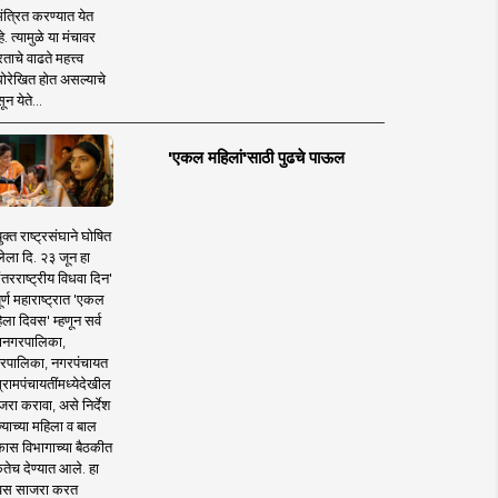
ंत्रित करण्यात येत
. त्यामुळे या मंचावर
ताचे वाढते महत्त्व
ोरेखित होत असल्याचे
ून येते...
'एकल महिलां'साठी पुढचे पाऊल
ुक्त राष्ट्रसंघाने घोषित
लेला दि. २३ जून हा
तरराष्ट्रीय विधवा दिन'
ूर्ण महाराष्ट्रात 'एकल
ला दिवस' म्हणून सर्व
ानगरपालिका,
रपालिका, नगरपंचायत
्रामपंचायतींमध्येदेखील
जरा करावा, असे निर्देश
्याच्या महिला व बाल
कास विभागाच्या बैठकीत
कतेच देण्यात आले. हा
वस साजरा करत