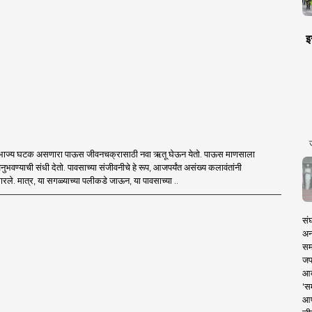
इ
िभाज्य घटक असणारा पाऊस जीवनचक्रासाठी नवा ऋतू घेऊन येतो. पाऊस माणसाला
नुभवण्याची संधी देतो. पावसाच्या संजीवनीचे हे रूप, आजपर्यंत असंख्य कलावंतांनी
ले. मात्र, या सगळ्याच्या पलीकडे जाऊन, या पावसाच्या ..
संघ
अन्
सम
जप
आदर
'स
आप